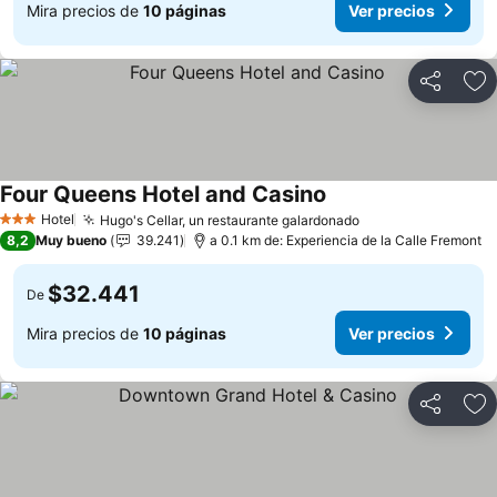
Mira precios de
10 páginas
Ver precios
Compartir
Ag
Four Queens Hotel and Casino
Ver precios
Hotel
Hugo's Cellar, un restaurante galardonado
Ver precios
3 Estrellas
8,2
Muy bueno
39.241
a 0.1 km de: Experiencia de la Calle Fremont
$32.441
De
Mira precios de
10 páginas
Ver precios
Compartir
Ag