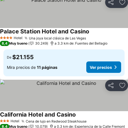
Compartir
Ag
Palace Station Hotel and Casino
Ver precios
Hotel
Una joya local clásica de Las Vegas
Ver precios
4 Estrellas
8,4
Muy bueno
30.249
a 3.3 km de: Fuentes del Bellagio
$21.155
De
Mira precios de
11 páginas
Ver precios
Compartir
Ag
California Hotel and Casino
Ver precios
Hotel
Cena de lujo en Redwood Steakhouse
Ver precios
3 Estrellas
8,4
Muy bueno
10.079
a 0.3 km de: Experiencia de la Calle Fremont