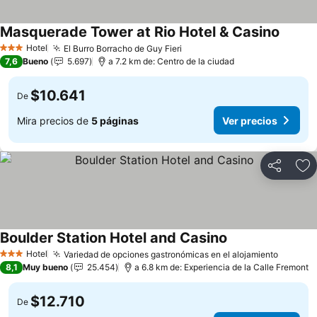
Masquerade Tower at Rio Hotel & Casino
Ver pr
Hotel
El Burro Borracho de Guy Fieri
Ver precios
3 Estrellas
7,6
Bueno
5.697
a 7.2 km de: Centro de la ciudad
$10.641
De
Mira precios de
5 páginas
Ver precios
Compartir
Ag
Boulder Station Hotel and Casino
Ver precios
Hotel
Variedad de opciones gastronómicas en el alojamiento
Ver pre
3 Estrellas
8,1
Muy bueno
25.454
a 6.8 km de: Experiencia de la Calle Fremont
$12.710
De