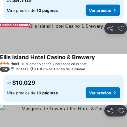
$8.762
De
Mira precios de
10 páginas
Ver precios
Opción destacada
Compartir
Ag
Ellis Island Hotel Casino & Brewery
Ver precios
Hotel
Microcervecería y barbacoa en el hotel
Ver precios
3 Estrellas
7,4
27.414
a 6.8 km de: Centro de la ciudad
$10.029
De
Mira precios de
10 páginas
Ver precios
Compartir
Ag