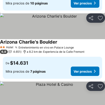
Mira precios de
10 páginas
Ver precios
Compartir
Ag
Arizona Charlie's Boulder
Ver precios
Hotel
Entretenimiento en vivo en Palace Lounge
Ver precios
2 Estrellas
6,8
4.651
a 8.2 km de: Experiencia de la Calle Fremont
$14.631
De
Mira precios de
7 páginas
Ver precios
Compartir
Ag