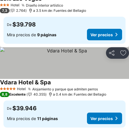
Ver precios
Hotel
Diseño interior artístico
Ver precios
3 Estrellas
7,3
2.764
a 3.5 km de: Fuentes del Bellagio
$39.798
De
Mira precios de
9 páginas
Ver precios
Compartir
Ag
Vdara Hotel & Spa
Ver precios
Hotel
Alojamiento y parque que admiten perros
Ver precios
5 Estrellas
8,8
Excelente
40.355
a 0.4 km de: Fuentes del Bellagio
$39.946
De
Mira precios de
11 páginas
Ver precios