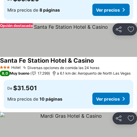
Mira precios de
8 páginas
Ver precios
Opción destacada
Compartir
Ag
Santa Fe Station Hotel & Casino
Ver precios
Hotel
Diversas opciones de comida las 24 horas
Ver precios
3 Estrellas
8,0
Muy bueno
17.299
a 6.1 km de: Aeropuerto de North Las Vegas
$31.501
De
Mira precios de
10 páginas
Ver precios
Compartir
Ag