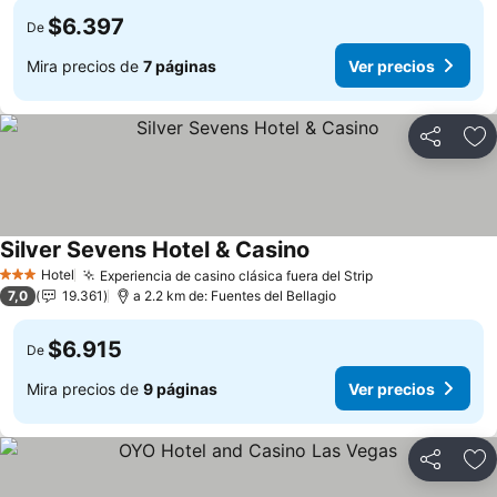
$6.397
De
Mira precios de
7 páginas
Ver precios
Compartir
Ag
Silver Sevens Hotel & Casino
Ver precios
Hotel
Experiencia de casino clásica fuera del Strip
Ver precios
3 Estrellas
7,0
19.361
a 2.2 km de: Fuentes del Bellagio
$6.915
De
Mira precios de
9 páginas
Ver precios
Compartir
Ag