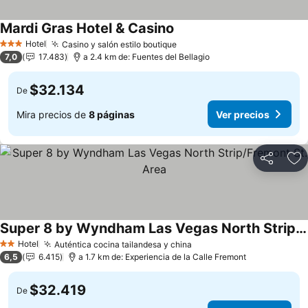
Mardi Gras Hotel & Casino
Ver precios
Hotel
Casino y salón estilo boutique
Ver precios
3 Estrellas
7,0
17.483
a 2.4 km de: Fuentes del Bellagio
$32.134
De
Mira precios de
8 páginas
Ver precios
Compartir
Ag
Super 8 by Wyndham Las Vegas North Strip/Fremont St. Area
Ver precios
Hotel
Auténtica cocina tailandesa y china
Ver precios
2 Estrellas
6,5
6.415
a 1.7 km de: Experiencia de la Calle Fremont
$32.419
De