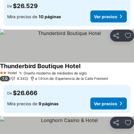
$26.529
De
Mira precios de
10 páginas
Ver precios
Compartir
Ag
Thunderbird Boutique Hotel
Ver precios
Hotel
Diseño moderno de mediados de siglo
Ver precios
2 Estrellas
7,0
4.342
a 1.9 km de: Experiencia de la Calle Fremont
$26.666
De
Mira precios de
9 páginas
Ver precios
Compartir
Ag