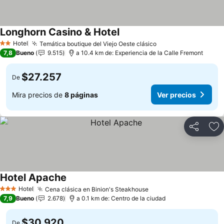
Longhorn Casino & Hotel
Ver precios
Hotel
Temática boutique del Viejo Oeste clásico
Ver precios
2 Estrellas
7,8
Bueno
9.515
a 10.4 km de: Experiencia de la Calle Fremont
$27.257
De
Mira precios de
8 páginas
Ver precios
Compartir
Ag
Hotel Apache
Ver precios
Hotel
Cena clásica en Binion's Steakhouse
Ver precios
3 Estrellas
7,9
Bueno
2.678
a 0.1 km de: Centro de la ciudad
$30.920
De