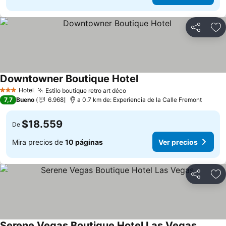
Compartir
Ag
Downtowner Boutique Hotel
Ver precios
Hotel
Estilo boutique retro art déco
Ver precios
3 Estrellas
7,7
Bueno
6.968
a 0.7 km de: Experiencia de la Calle Fremont
$18.559
De
Mira precios de
10 páginas
Ver precios
Compartir
Ag
Serene Vegas Boutique Hotel Las Vegas