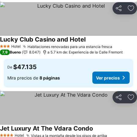
Compartir
Ag
Lucky Club Casino and Hotel
Ver precios
Hotel
Habitaciones renovadas para una estancia fresca
Ver precio
3 Estrellas
7,9
Bueno
8.047
a 5.7 km de: Experiencia de la Calle Fremont
$47.135
De
Mira precios de
8 páginas
Ver precios
Compartir
Ag
Jet Luxury At The Vdara Condo
Ver precios
Hotel
Vistas a la montaña desde los pisos de arriba
Ver precios