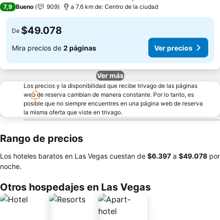
4 Estrellas
7,9
Bueno
909
a 7.6 km de: Centro de la ciudad
$49.078
De
Mira precios de
2 páginas
Ver precios
Ver más
Los precios y la disponibilidad que recibe trivago de las páginas
web de reserva cambian de manera constante. Por lo tanto, es
posible que no siempre encuentres en una página web de reserva
la misma oferta que viste en trivago.
Rango de precios
Los hoteles baratos en Las Vegas cuestan de
‎$6.397
a
‎$49.078
por
noche.
Otros hospedajes en Las Vegas