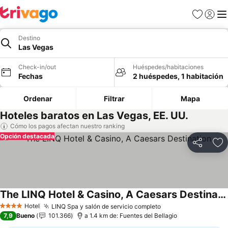
Favoritos
Iniciar 
Me
Destino
Las Vegas
Check-in/out
Huéspedes/habitaciones
Fechas
2 huéspedes, 1 habitación
Ordenar
Filtrar
Mapa
Hoteles baratos en Las Vegas, EE. UU.
Cómo los pagos afectan nuestro ranking
Opción destacada
Compartir
Ag
The LINQ Hotel & Casino, A Caesars Destination
Ver precios
Hotel
LINQ Spa y salón de servicio completo
Ver precios
4 Estrellas
7,9
Bueno
101.366
a 1.4 km de: Fuentes del Bellagio