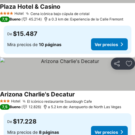
Plaza Hotel & Casino
Ver precios
Hotel
Cena icónica bajo cúpula de cristal
Ver precios
4 Estrellas
7,9
Bueno
45.214
a 0.3 km de: Experiencia de la Calle Fremont
$15.487
De
Mira precios de
10 páginas
Ver precios
Compartir
Ag
Arizona Charlie's Decatur
Ver precios
Hotel
El icónico restaurante Sourdough Cafe
Ver precios
3 Estrellas
7,5
Bueno
12.826
a 5.2 km de: Aeropuerto de North Las Vegas
$17.228
De
Mira precios de
8 páginas
Ver precios