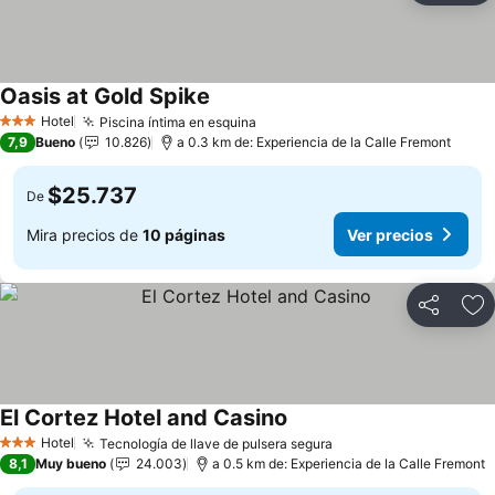
Oasis at Gold Spike
Ver precios
Hotel
Piscina íntima en esquina
Ver precios
3 Estrellas
7,9
Bueno
10.826
a 0.3 km de: Experiencia de la Calle Fremont
$25.737
De
Mira precios de
10 páginas
Ver precios
Compartir
Ag
El Cortez Hotel and Casino
Ver precios
Hotel
Tecnología de llave de pulsera segura
Ver precios
3 Estrellas
8,1
Muy bueno
24.003
a 0.5 km de: Experiencia de la Calle Fremont