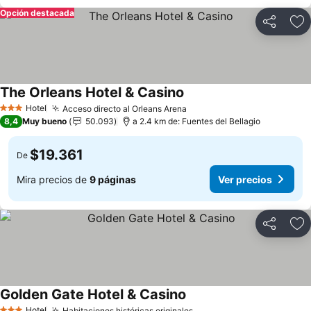
Opción destacada
Compartir
Ag
The Orleans Hotel & Casino
Ver precios
Hotel
Acceso directo al Orleans Arena
Ver precios
3 Estrellas
8,4
Muy bueno
50.093
a 2.4 km de: Fuentes del Bellagio
$19.361
De
Mira precios de
9 páginas
Ver precios
Compartir
Ag
Golden Gate Hotel & Casino
Ver precios
Hotel
Habitaciones históricas originales