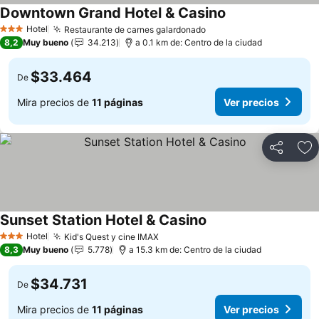
Downtown Grand Hotel & Casino
Ver precios
Hotel
Restaurante de carnes galardonado
Ver precios
3 Estrellas
8,2
Muy bueno
34.213
a 0.1 km de: Centro de la ciudad
$33.464
De
Mira precios de
11 páginas
Ver precios
Compartir
Ag
Sunset Station Hotel & Casino
Ver precios
Hotel
Kid's Quest y cine IMAX
Ver precios
3 Estrellas
8,3
Muy bueno
5.778
a 15.3 km de: Centro de la ciudad
$34.731
De
Mira precios de
11 páginas
Ver precios