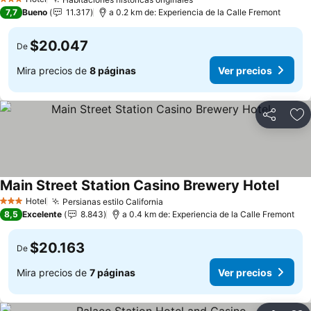
Ver precios
3 Estrellas
7,7
Bueno
11.317
a 0.2 km de: Experiencia de la Calle Fremont
$20.047
De
Mira precios de
8 páginas
Ver precios
Compartir
Ag
Main Street Station Casino Brewery Hotel
Ver pr
Hotel
Persianas estilo California
Ver precios
3 Estrellas
8,5
Excelente
8.843
a 0.4 km de: Experiencia de la Calle Fremont
$20.163
De
Mira precios de
7 páginas
Ver precios