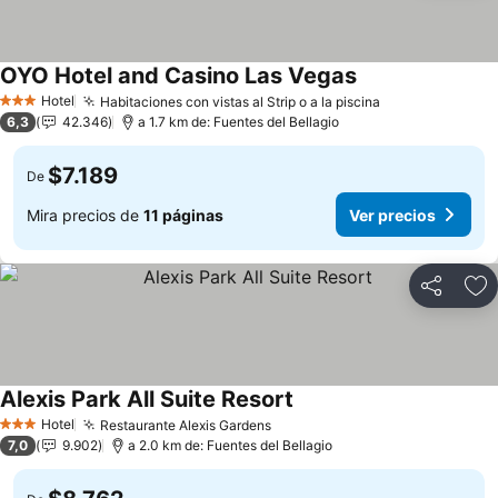
OYO Hotel and Casino Las Vegas
Ver precios
Hotel
Habitaciones con vistas al Strip o a la piscina
Ver precios
3 Estrellas
6,3
42.346
a 1.7 km de: Fuentes del Bellagio
$7.189
De
Mira precios de
11 páginas
Ver precios
Compartir
Ag
Alexis Park All Suite Resort
Ver precios
Hotel
Restaurante Alexis Gardens
Ver precios
3 Estrellas
7,0
9.902
a 2.0 km de: Fuentes del Bellagio