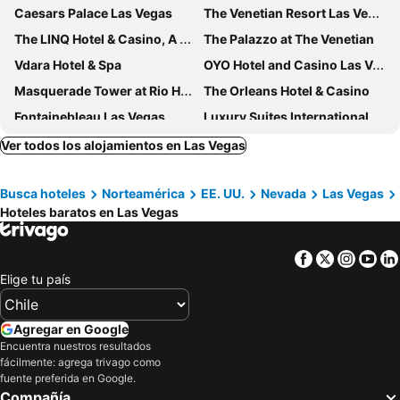
Caesars Palace Las Vegas
The Venetian Resort Las Vegas
The LINQ Hotel & Casino, A Caesars Destination
The Palazzo at The Venetian
Vdara Hotel & Spa
OYO Hotel and Casino Las Vegas
Masquerade Tower at Rio Hotel & Casino
The Orleans Hotel & Casino
Fontainebleau Las Vegas
Luxury Suites International at The Signature
Mardi Gras Hotel & Casino
The Berkley, Las Vegas
Ver todos los alojamientos en Las Vegas
Palace Station Hotel and Casino
Home2 Suites by Hilton Las Vegas Stadium District
Busca hoteles
Norteamérica
EE. UU.
Nevada
Las Vegas
Downtown Grand Hotel & Casino
Silver Sevens Hotel & Casino
Hoteles baratos en Las Vegas
Downtowner Boutique Hotel
Four Queens Hotel and Casino
Main Street Station Casino Brewery Hotel
Alexis Park All Suite Resort
Facebook
Twitter
Insta
Yo
Golden Gate Hotel & Casino
Plaza Hotel & Casino
Elige tu país
Arizona Charlie's Boulder
Lexi Las Vegas
Embassy Suites by Hilton Convention Center Las Vegas
The Westin Las Vegas Hotel & Spa
Agregar en Google
Encuentra nuestros resultados
Tru by Hilton Las Vegas Airport
Arizona Charlie's Decatur
fácilmente: agrega trivago como
Las Vegas Marriott
Motel 6 Las Vegas, NV - Strip
fuente preferida en Google.
Compañía