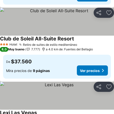
Compartir
Ag
Club de Soleil All-Suite Resort
Ver precios
Hotel
Retiro de suites de estilo mediterráneo
Ver precios
3 Estrellas
8,0
Muy bueno
7.777
a 4.0 km de: Fuentes del Bellagio
$37.560
De
Mira precios de
9 páginas
Ver precios
Compartir
Ag
Lexi Las Vegas