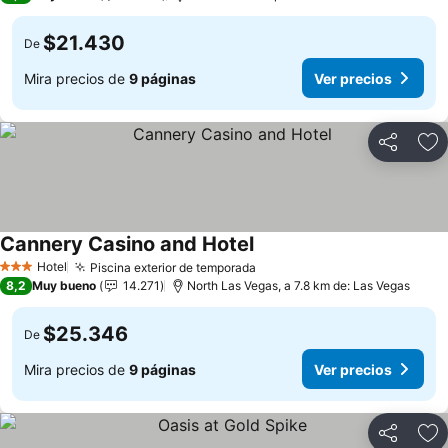
$21.430
De
Mira precios de
9 páginas
Ver precios
Compartir
Ag
Cannery Casino and Hotel
Ver precios
Hotel
Piscina exterior de temporada
Ver precios
3 Estrellas
8,2
Muy bueno
14.271
North Las Vegas, a 7.8 km de: Las Vegas
$25.346
De
Mira precios de
9 páginas
Ver precios
Compartir
Ag