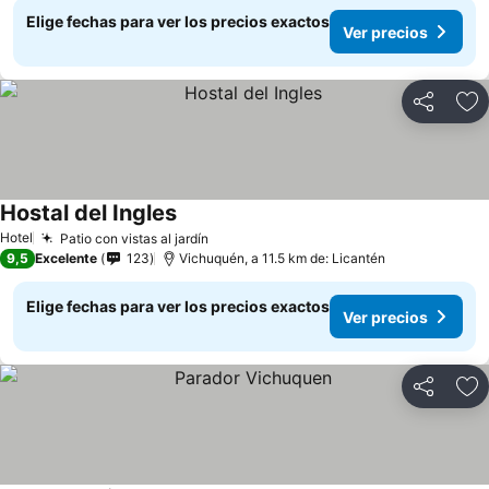
Elige fechas para ver los precios exactos
Ver precios
Compartir
Ag
Hostal del Ingles
Hotel
Patio con vistas al jardín
9,5
Excelente
123
Vichuquén, a 11.5 km de: Licantén
Elige fechas para ver los precios exactos
Ver precios
Compartir
Ag