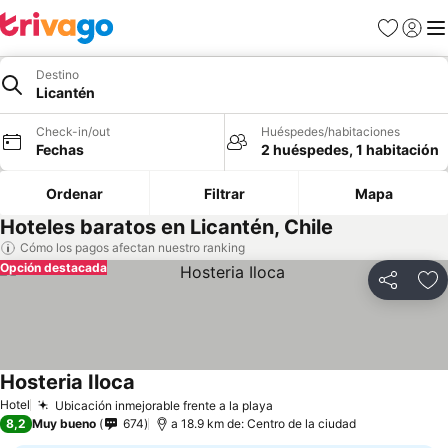
Favoritos
Iniciar 
Me
Destino
Licantén
Check-in/out
Huéspedes/habitaciones
Fechas
2 huéspedes, 1 habitación
Ordenar
Filtrar
Mapa
Hoteles baratos en Licantén, Chile
Cómo los pagos afectan nuestro ranking
Opción destacada
Compartir
Ag
Hosteria Iloca
Hotel
Ubicación inmejorable frente a la playa
8,2
Muy bueno
674
a 18.9 km de: Centro de la ciudad