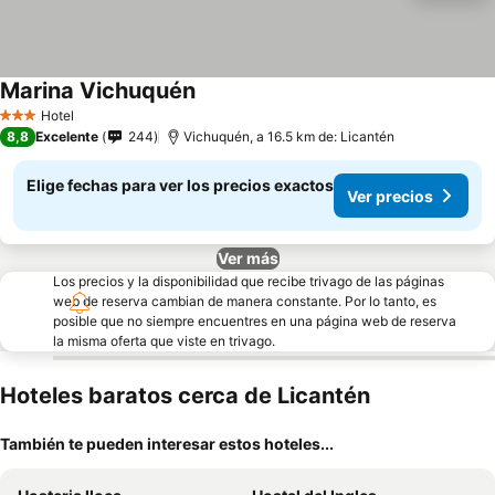
Marina Vichuquén
Hotel
3 Estrellas
8,8
Excelente
244
Vichuquén, a 16.5 km de: Licantén
Elige fechas para ver los precios exactos
Ver precios
Ver más
Los precios y la disponibilidad que recibe trivago de las páginas
web de reserva cambian de manera constante. Por lo tanto, es
posible que no siempre encuentres en una página web de reserva
la misma oferta que viste en trivago.
Hoteles baratos cerca de Licantén
También te pueden interesar estos hoteles...