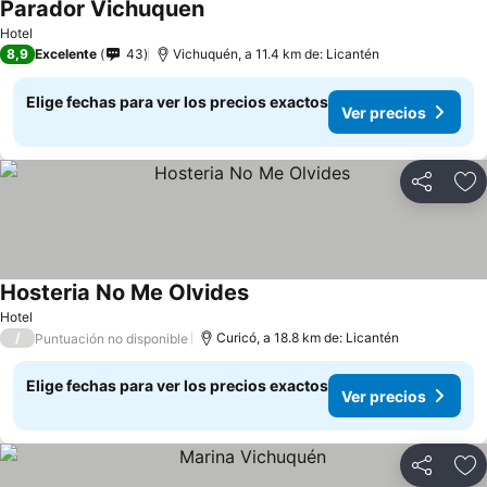
Parador Vichuquen
Hotel
8,9
Excelente
43
Vichuquén, a 11.4 km de: Licantén
Elige fechas para ver los precios exactos
Ver precios
Compartir
Ag
Hosteria No Me Olvides
Hotel
/
Curicó, a 18.8 km de: Licantén
Puntuación no disponible
Elige fechas para ver los precios exactos
Ver precios
Compartir
Ag