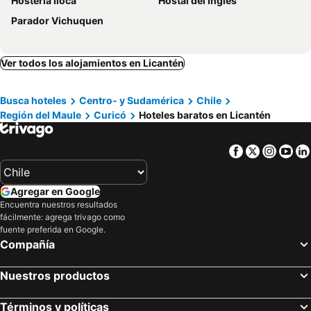
Hosteria Iloca
Hostal del Ingles
Parador Vichuquen
Ver todos los alojamientos en Licantén
Busca hoteles
Centro- y Sudamérica
Chile
Región del Maule
Curicó
Hoteles baratos en Licantén
Facebook
Twitter
Insta
Yo
Agregar en Google
Encuentra nuestros resultados
fácilmente: agrega trivago como
fuente preferida en Google.
Compañía
Nuestros productos
Términos y políticas