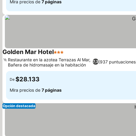
Mira precios de
7 páginas
Golden Mar Hotel
3 Estrellas
Restaurante en la azotea Terrazas Al Mar,
(937 puntuaciones
7,3
Bañera de hidromasaje en la habitación
$28.133
De
Mira precios de
7 páginas
Opción destacada