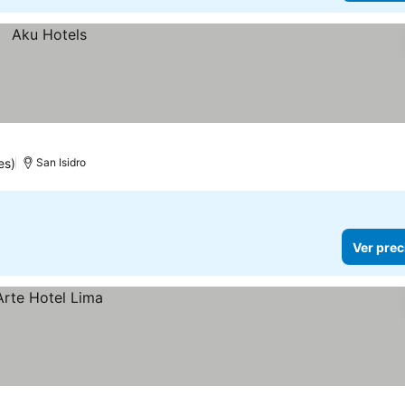
es)
San Isidro
Ver prec