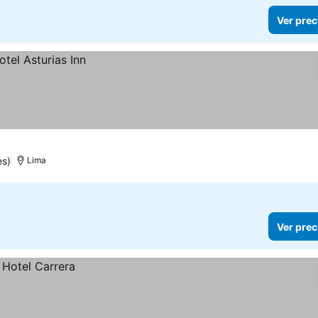
Ver prec
es)
Lima
Ver prec