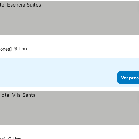
iones)
Lima
Ver prec
Lima