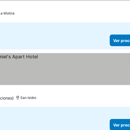
La Molina
Ver prec
ciones)
San Isidro
Ver prec