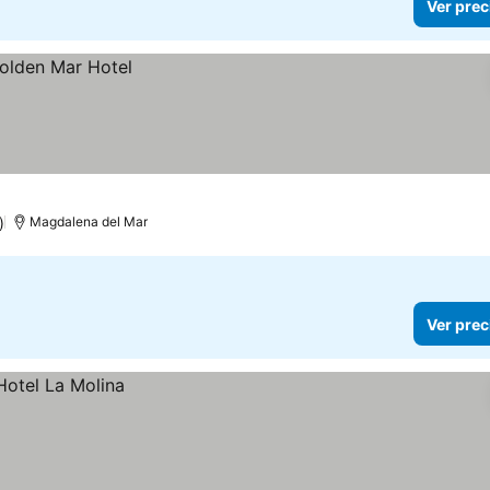
Ver prec
)
Magdalena del Mar
Ver prec