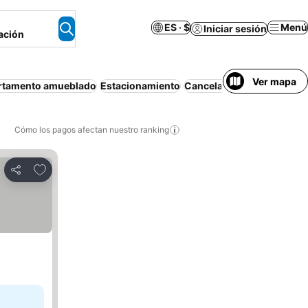
ES · $
Menú
Iniciar sesión
ación
Ver mapa
rtamento amueblado
Estacionamiento
Cancelación gratuita
Wifi
Cómo los pagos afectan nuestro ranking
Agregar a favoritos
Compartir