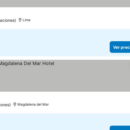
uaciones)
Lima
Ver prec
iones)
Magdalena del Mar