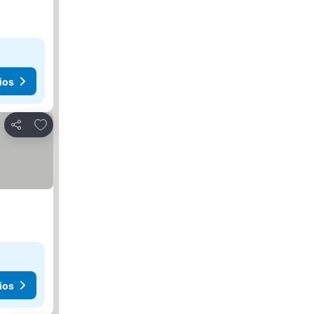
ios
Agregar a favoritos
Compartir
ios