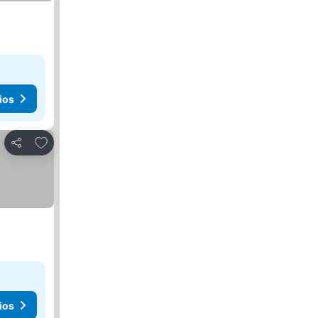
ios
Agregar a favoritos
Compartir
ios