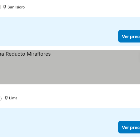
)
San Isidro
Ver prec
)
Lima
Ver prec