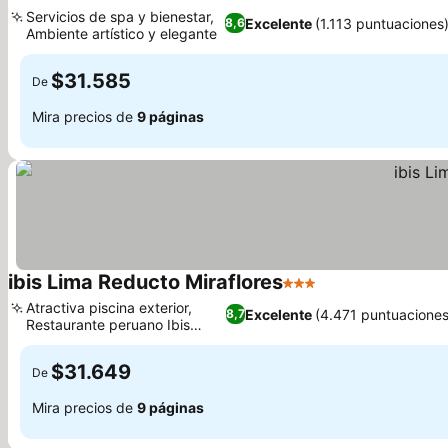
4 Estrellas
Servicios de spa y bienestar,
Excelente
(1.113 puntuaciones
8,6
Ambiente artístico y elegante
$31.585
De
Mira precios de
9 páginas
ibis Lima Reducto Miraflores
3 Estrellas
Atractiva piscina exterior,
Excelente
(4.471 puntuaciones
8,7
Restaurante peruano Ibis
Kitchen
$31.649
De
Mira precios de
9 páginas