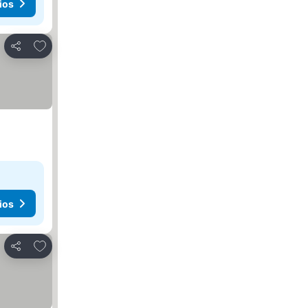
ios
Agregar a favoritos
Compartir
ios
Agregar a favoritos
Compartir