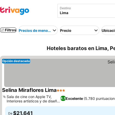
Destino
Filtros
Precios de menor a mayor
Precio
Ubicac
Hoteles baratos en Lima, P
Opción destacada
Selina Miraflores Lima
3 Estrellas
Sala de cine con Apple TV,
Excelente
(5.780 puntuacion
8,5
Interiores artísticos y de diseño
local
$21.641
De