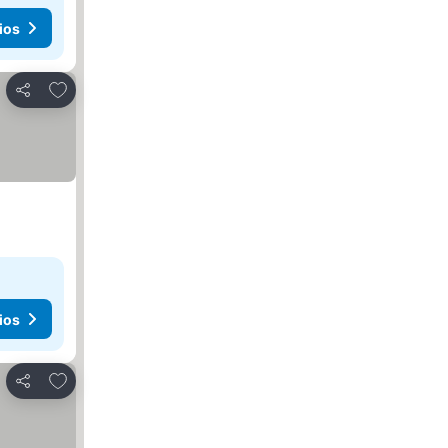
ios
Agregar a favoritos
Compartir
ios
Agregar a favoritos
Compartir