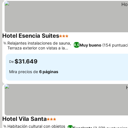
Hotel Esencia Suites
3 Estrellas
Relajantes instalaciones de sauna,
Muy bueno
(154 puntuac
8,0
Terraza exterior con vistas a la
ciudad
$31.649
De
Mira precios de
6 páginas
Hotel Vila Santa
3 Estrellas
Habitación cultural con objetos
9,0