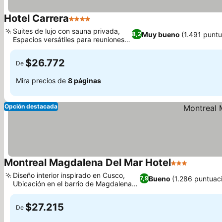
Hotel Carrera
4 Estrellas
Suites de lujo con sauna privada,
Muy bueno
(1.491 punt
8,2
Espacios versátiles para reuniones y
eventos
$26.772
De
Mira precios de
8 páginas
Opción destacada
Montreal Magdalena Del Mar Hotel
3 Estrellas
Diseño interior inspirado en Cusco,
Bueno
(1.286 puntuac
7,9
Ubicación en el barrio de Magdalena
del Mar
$27.215
De