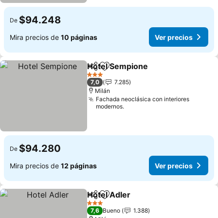
$94.248
De
Mira precios de
10 páginas
Ver precios
Hotel Sempione
Compartir
Agregar a favoritos
Ver precio
3 Estrellas
7,0
7.285
Milán
Fachada neoclásica con interiores
modernos.
$94.280
De
Mira precios de
12 páginas
Ver precios
Hotel Adler
Compartir
Agregar a favoritos
Ver precios
3 Estrellas
7,6
Bueno
1.388