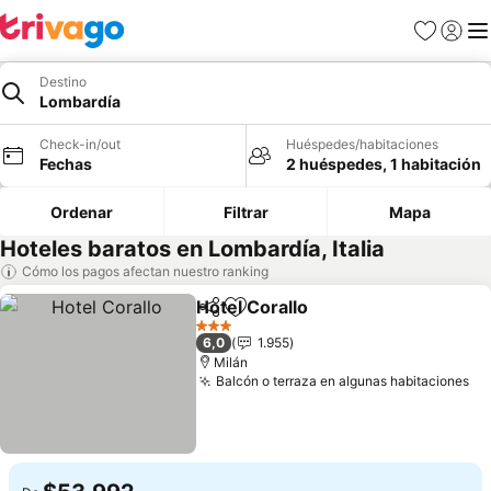
Favoritos
Iniciar 
Me
Destino
Lombardía
Check-in/out
Huéspedes/habitaciones
Fechas
2 huéspedes, 1 habitación
Ordenar
Filtrar
Mapa
Hoteles baratos en Lombardía, Italia
Cómo los pagos afectan nuestro ranking
Hotel Corallo
Compartir
Agregar a favoritos
Ver precios
3 Estrellas
6,0
1.955
Milán
Balcón o terraza en algunas habitaciones
Ve