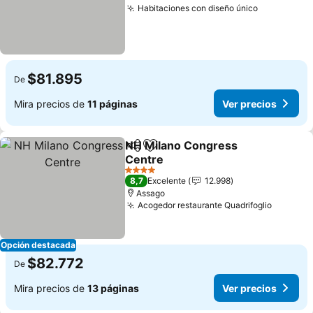
Habitaciones con diseño único
Ver precio
$81.895
De
Mira precios de
11 páginas
Ver precios
NH Milano Congress
Compartir
Agregar a favoritos
Centre
Ver precios
4 Estrellas
8,7
Excelente
12.998
Assago
Acogedor restaurante Quadrifoglio
Ver pre
Opción destacada
$82.772
De
Mira precios de
13 páginas
Ver precios