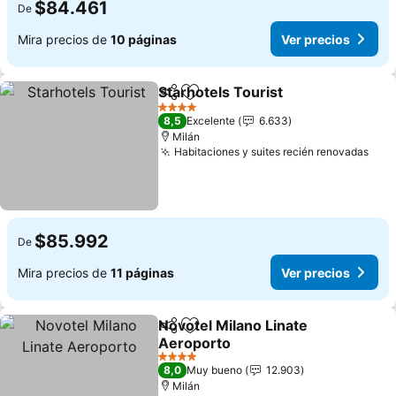
$84.461
De
Mira precios de
10 páginas
Ver precios
Starhotels Tourist
Compartir
Agregar a favoritos
Ver prec
4 Estrellas
8,5
Excelente
6.633
Milán
Habitaciones y suites recién renovadas
Ver 
$85.992
De
Mira precios de
11 páginas
Ver precios
Novotel Milano Linate
Compartir
Agregar a favoritos
Aeroporto
Ver precios
4 Estrellas
8,0
Muy bueno
12.903
Milán