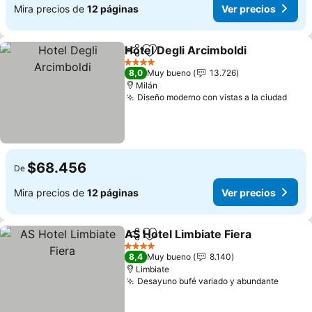
Mira precios de
12 páginas
Ver precios
Hotel Degli Arcimboldi
Compartir
Agregar a favoritos
Ver
4 Estrellas
8,0
Muy bueno
13.726
Milán
Diseño moderno con vistas a la ciudad
Ver 
$68.456
De
Mira precios de
12 páginas
Ver precios
AS Hotel Limbiate Fiera
Compartir
Agregar a favoritos
Ver
4 Estrellas
8,4
Muy bueno
8.140
Limbiate
Desayuno bufé variado y abundante
Ver pr