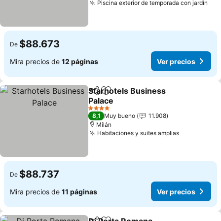
Piscina exterior de temporada con jardín
Ver
$88.673
De
Mira precios de
12 páginas
Ver precios
Starhotels Business
Compartir
Agregar a favoritos
Palace
Ver precios
4 Estrellas
8,1
Muy bueno
11.908
Milán
Habitaciones y suites amplias
Ver precio
$88.737
De
Mira precios de
11 páginas
Ver precios