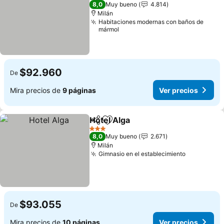
4 Estrellas
8,0
Muy bueno
4.814
Milán
Habitaciones modernas con baños de
mármol
$92.960
De
Mira precios de
9 páginas
Ver precios
Hotel Alga
Compartir
Agregar a favoritos
Ver precios
3 Estrellas
8,0
Muy bueno
2.671
Milán
Gimnasio en el establecimiento
Ver preci
$93.055
De
Mira precios de
10 páginas
Ver precios