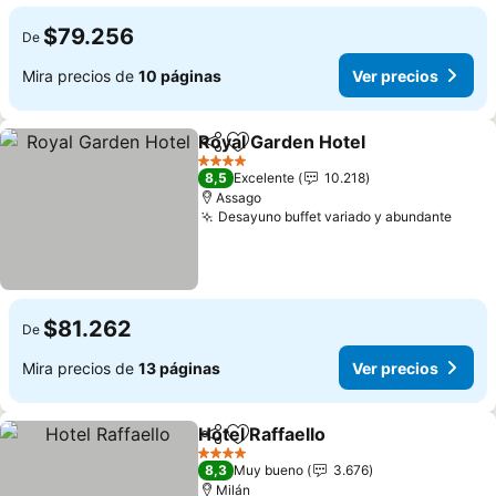
$79.256
De
Mira precios de
10 páginas
Ver precios
Royal Garden Hotel
Compartir
Agregar a favoritos
Ver pre
4 Estrellas
8,5
Excelente
10.218
Assago
Desayuno buffet variado y abundante
Ver p
$81.262
De
Mira precios de
13 páginas
Ver precios
Hotel Raffaello
Compartir
Agregar a favoritos
Ver precios
4 Estrellas
8,3
Muy bueno
3.676
Milán