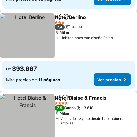
Hotel Berlino
Compartir
Agregar a favoritos
Ver precios
3 Estrellas
7,4
4.634
Milán
Habitaciones con diseño único
Ver precio
$93.667
De
Mira precios de
11 páginas
Ver precios
Hotel Blaise & Francis
Compartir
Agregar a favoritos
Ver 
4 Estrellas
7,5
Bueno
3.610
Milán
Vistas del skyline desde habitaciones
amplias