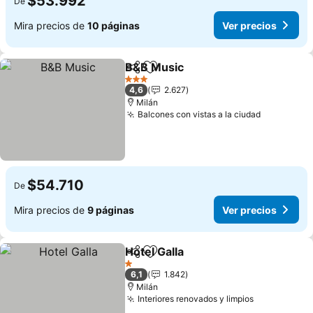
$53.992
De
Mira precios de
10 páginas
Ver precios
B&B Music
Compartir
Agregar a favoritos
Ver precios
3 Estrellas
4,6
2.627
Milán
Balcones con vistas a la ciudad
Ver preci
$54.710
De
Mira precios de
9 páginas
Ver precios
Hotel Galla
Compartir
Agregar a favoritos
Ver precios
1 Estrellas
6,1
1.842
Milán
Interiores renovados y limpios
Ver precio