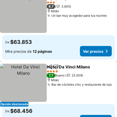
Compartir
Agregar a favoritos
Ver precios
3 Estrellas
6,7
3.605
Milán
Un bar muy acogedor para tus noches
Ver p
$63.853
De
Mira precios de
12 páginas
Ver precios
Hotel Da Vinci Milano
Compartir
Agregar a favoritos
Ver p
4 Estrellas
7,7
Bueno
23.509
Milán
Bar de cócteles chic y restaurante de lujo
Ve
Opción destacada
$68.456
De