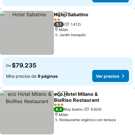
Hotel Sabatino
Compartir
Agregar a favoritos
Ver precios
2 Estrellas
5,1
1.412
Milán
Jardín tranquilo
Ver precios
$79.235
De
Mira precios de
9 páginas
Ver precios
eco Hotel Milano &
Compartir
Agregar a favoritos
BioRiso Restaurant
Ver precios
3 Estrellas
8,3
Muy bueno
6.624
Milán
Restaurante orgánico con terraza
Ver prec