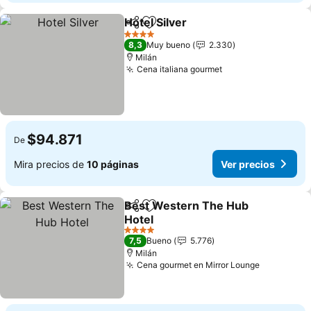
Hotel Silver
Compartir
Agregar a favoritos
Ver precios
4 Estrellas
8,3
Muy bueno
2.330
Milán
Cena italiana gourmet
Ver precios
$94.871
De
Mira precios de
10 páginas
Ver precios
Best Western The Hub
Compartir
Agregar a favoritos
Hotel
Ver precios
4 Estrellas
7,5
Bueno
5.776
Milán
Cena gourmet en Mirror Lounge
Ver preci