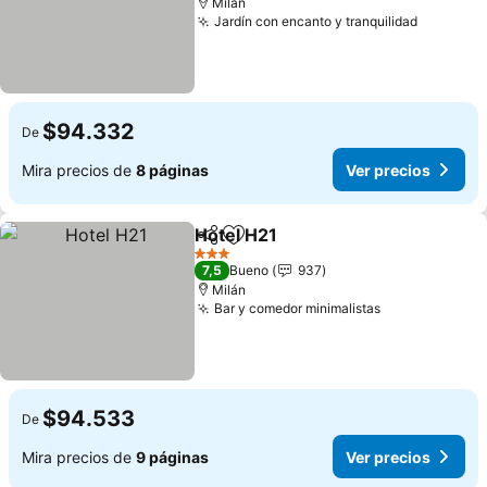
Milán
Jardín con encanto y tranquilidad
Ver prec
$94.332
De
Mira precios de
8 páginas
Ver precios
Hotel H21
Compartir
Agregar a favoritos
Ver precios
3 Estrellas
7,5
Bueno
937
Milán
Bar y comedor minimalistas
Ver precios
$94.533
De
Mira precios de
9 páginas
Ver precios