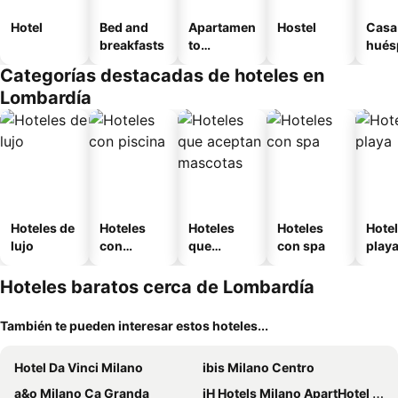
Hotel
Bed and
Apartamen
Hostel
Casa
breakfasts
to
hués
amueblad
Categorías destacadas de hoteles en
o
Lombardía
Hoteles de
Hoteles
Hoteles
Hoteles
Hotel
lujo
con
que
con spa
play
piscina
aceptan
mascotas
Hoteles baratos cerca de Lombardía
También te pueden interesar estos hoteles...
Hotel Da Vinci Milano
ibis Milano Centro
a&o Milano Ca Granda
iH Hotels Milano ApartHotel Argonne Park