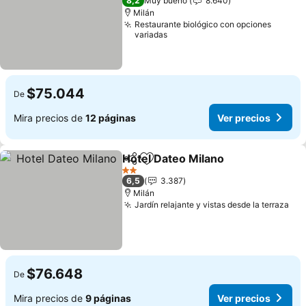
8,2
Muy bueno
8.640
Milán
Restaurante biológico con opciones
variadas
$75.044
De
Mira precios de
12 páginas
Ver precios
Hotel Dateo Milano
Compartir
Agregar a favoritos
Ver pre
2 Estrellas
6,5
3.387
Milán
Jardín relajante y vistas desde la terraza
Ver
$76.648
De
Mira precios de
9 páginas
Ver precios