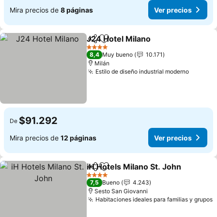
Mira precios de
8 páginas
Ver precios
J24 Hotel Milano
Compartir
Agregar a favoritos
Ver preci
4 Estrellas
8,4
Muy bueno
10.171
Milán
Estilo de diseño industrial moderno
Ver pre
$91.292
De
Mira precios de
12 páginas
Ver precios
iH Hotels Milano St. John
Compartir
Agregar a favoritos
V
4 Estrellas
7,5
Bueno
4.243
Sesto San Giovanni
Habitaciones ideales para familias y grupos
V