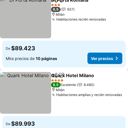
Di Porta Romana
Compartir
Agregar a favoritos
Ver preci
3 Estrellas
6,5
937
Milán
Habitaciones recién renovadas
Ver preci
$89.423
De
Mira precios de
10 páginas
Ver precios
Quark Hotel Milano
Compartir
Agregar a favoritos
Ver pre
4 Estrellas
8,5
Excelente
8.480
Milán
Habitaciones amplias y recién renovadas
Ve
$89.993
De