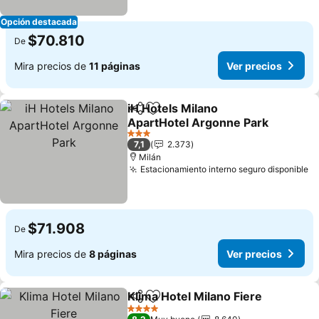
Opción destacada
$70.810
De
Mira precios de
11 páginas
Ver precios
iH Hotels Milano
Compartir
Agregar a favoritos
ApartHotel Argonne Park
Ver precios
3 Estrellas
7,1
2.373
Milán
Estacionamiento interno seguro disponible
Ve
$71.908
De
Mira precios de
8 páginas
Ver precios
Klima Hotel Milano Fiere
Compartir
Agregar a favoritos
Ve
4 Estrellas