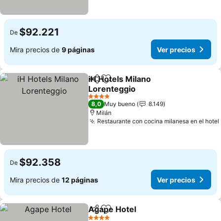
$92.221
De
Mira precios de
9 páginas
Ver precios
iH Hotels Milano
Compartir
Agregar a favoritos
Lorenteggio
Ver precios
4 Estrellas
8,0
Muy bueno
8.149
Milán
Restaurante con cocina milanesa en el hotel
$92.358
De
Mira precios de
12 páginas
Ver precios
Agape Hotel
Compartir
Agregar a favoritos
Ver precios