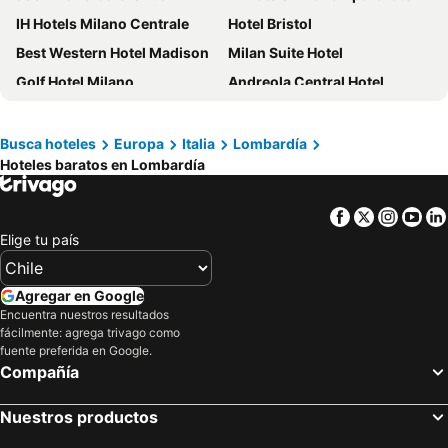
IH Hotels Milano Centrale
Hotel Bristol
Best Western Hotel Madison
Milan Suite Hotel
Golf Hotel Milano
Andreola Central Hotel
Hotel Raffaello
Hotel Sempione
ibis Styles Milano Centro
Hotel Dateo Milano
Busca hoteles
Europa
Italia
Lombardía
Hoteles baratos en Lombardía
B&B HOTEL Milano Ornato
Heart Hotel Milano
Hotel Due Giardini
Grand Visconti Palace
Facebook
Twitter
Insta
Yo
Spice Milano
Hotel Milano Regency
Elige tu país
Hotel Degli Arcimboldi
Eurohotel
Just Hotel Milano
Quark Hotel Milano
Agregar en Google
B&B Hotel Milano Central Station
Golden Milano Hotel
Encuentra nuestros resultados
fácilmente: agrega trivago como
Brunelleschi Hotel
Hotel Rio
fuente preferida en Google.
Compañía
Joy 124 Hotel Milano
iH Hotels Milano Gioia
Hotel Marconi
Idea Hotel Milano Malpensa Airport
Nuestros productos
Biocity
Dolce by Wyndham Milan Malpensa