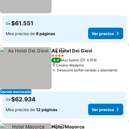
$61.551
De
Mira precios de
8 páginas
Ver precios
As Hotel Dei Giovi
Compartir
Agregar a favoritos
Ver prec
4 Estrellas
8,0
Muy bueno
4.819
Cesano Maderno
Desayuno buffet variado y abundante
Ver p
Opción destacada
$62.934
De
Mira precios de
12 páginas
Ver precios
Hotel Mayorca