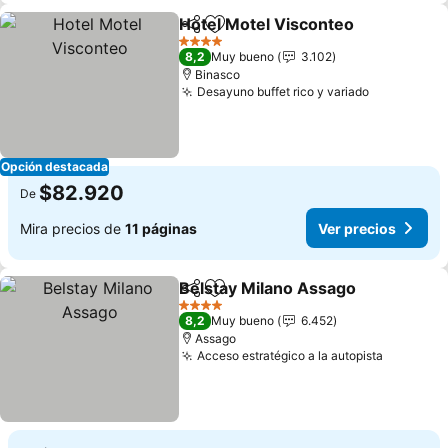
Hotel Motel Visconteo
Compartir
Agregar a favoritos
Ver
4 Estrellas
8,2
Muy bueno
3.102
Binasco
Desayuno buffet rico y variado
Ver precio
Opción destacada
$82.920
De
Mira precios de
11 páginas
Ver precios
Belstay Milano Assago
Compartir
Agregar a favoritos
Ver
4 Estrellas
8,2
Muy bueno
6.452
Assago
Acceso estratégico a la autopista
Ver prec