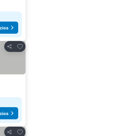
cios
Agregar a favoritos
Compartir
cios
Agregar a favoritos
Compartir