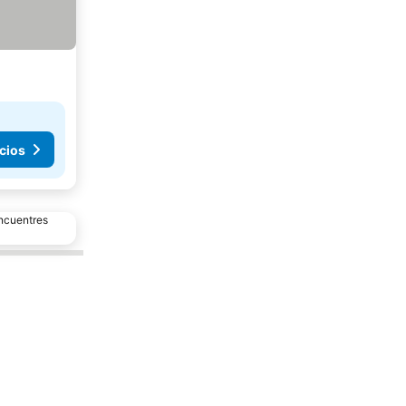
cios
encuentres