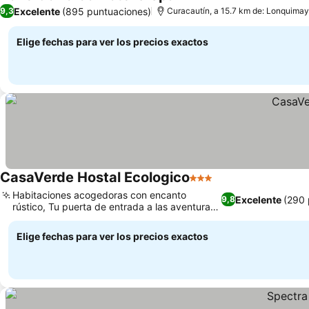
4 Estrellas
Excelente
(895 puntuaciones)
9,3
Curacautín, a 15.7 km de: Lonquimay
Elige fechas para ver los precios exactos
CasaVerde Hostal Ecologico
3 Estrellas
Habitaciones acogedoras con encanto
Excelente
(290 
9,8
rústico, Tu puerta de entrada a las aventuras
del volcán Lonquimay
Elige fechas para ver los precios exactos