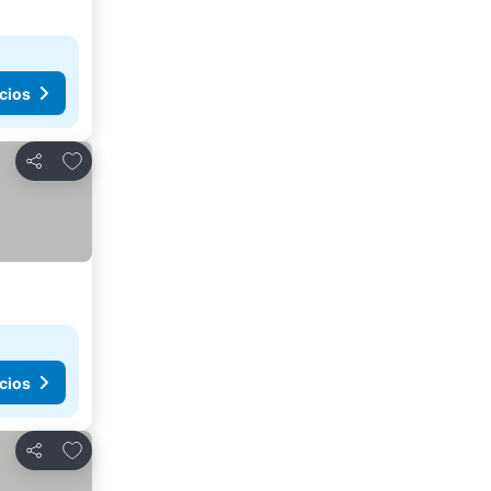
cios
Agregar a favoritos
Compartir
cios
Agregar a favoritos
Compartir