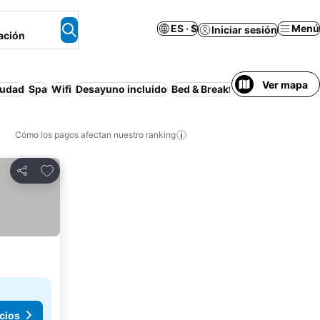
ES · $
Menú
Iniciar sesión
ación
Ver mapa
iudad
Spa
Wifi
Desayuno incluido
Bed & Breakfast
Casa de hués
Cómo los pagos afectan nuestro ranking
Agregar a favoritos
Compartir
cios