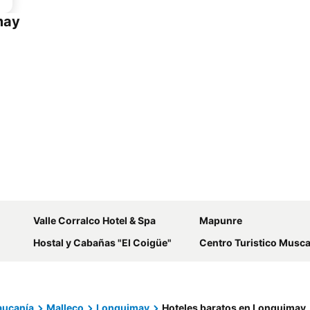
may
Valle Corralco Hotel & Spa
Mapunre
Hostal y Cabañas "El Coigüe"
Centro Turistico Musca
aucanía
Malleco
Lonquimay
Hoteles baratos en Lonquimay