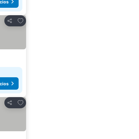
cios
Agregar a favoritos
Compartir
cios
Agregar a favoritos
Compartir