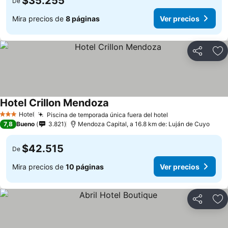
$35.255
De
Mira precios de
8 páginas
Ver precios
Compartir
Ag
Hotel Crillon Mendoza
Hotel
Piscina de temporada única fuera del hotel
3 Estrellas
7,8
Bueno
3.821
Mendoza Capital, a 16.8 km de: Luján de Cuyo
$42.515
De
Mira precios de
10 páginas
Ver precios
Compartir
Ag