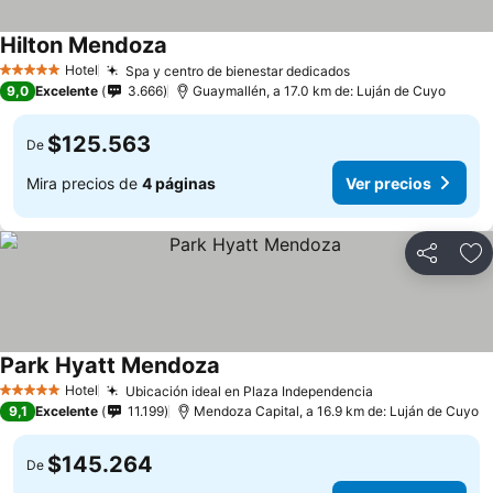
Hilton Mendoza
Hotel
Spa y centro de bienestar dedicados
5 Estrellas
9,0
Excelente
3.666
Guaymallén, a 17.0 km de: Luján de Cuyo
$125.563
De
Mira precios de
4 páginas
Ver precios
Compartir
Ag
Park Hyatt Mendoza
Hotel
Ubicación ideal en Plaza Independencia
5 Estrellas
9,1
Excelente
11.199
Mendoza Capital, a 16.9 km de: Luján de Cuyo
$145.264
De