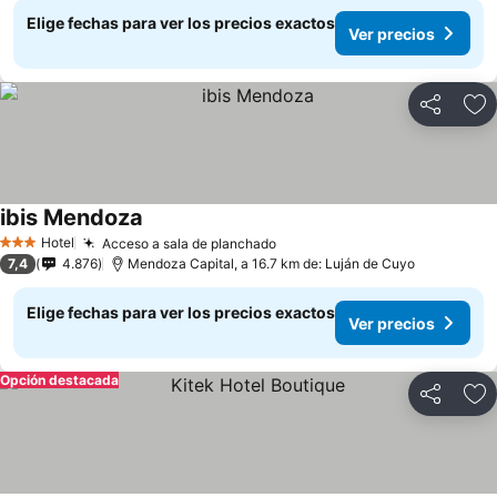
Elige fechas para ver los precios exactos
Ver precios
Compartir
Ag
ibis Mendoza
Hotel
Acceso a sala de planchado
3 Estrellas
7,4
4.876
Mendoza Capital, a 16.7 km de: Luján de Cuyo
Elige fechas para ver los precios exactos
Ver precios
Opción destacada
Compartir
Ag