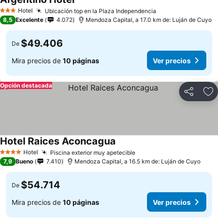
Hotel
Ubicación top en la Plaza Independencia
3 Estrellas
8,5
Excelente
4.072
Mendoza Capital, a 17.0 km de: Luján de Cuyo
$49.406
De
Mira precios de
10 páginas
Ver precios
Opción destacada
Compartir
Ag
Hotel Raices Aconcagua
Hotel
Piscina exterior muy apetecible
4 Estrellas
7,9
Bueno
7.410
Mendoza Capital, a 16.5 km de: Luján de Cuyo
$54.714
De
Mira precios de
10 páginas
Ver precios