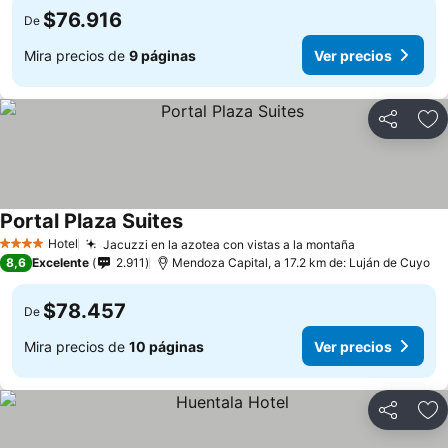
$76.916
De
Mira precios de
9 páginas
Ver precios
Compartir
Ag
Portal Plaza Suites
Hotel
Jacuzzi en la azotea con vistas a la montaña
4 Estrellas
8,6
Excelente
2.911
Mendoza Capital, a 17.2 km de: Luján de Cuyo
$78.457
De
Mira precios de
10 páginas
Ver precios
Compartir
Ag