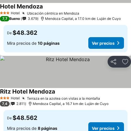
Hotel Mendoza
Hotel
Ubicación céntrica en Mendoza
3 Estrellas
7,7
Bueno
3.679
Mendoza Capital, a 17.0 km de: Luján de Cuyo
$48.362
De
Mira precios de
10 páginas
Ver precios
Compartir
Ag
Ritz Hotel Mendoza
Hotel
Terraza en la azotea con vistas a la montaña
3 Estrellas
7,4
2.811
Mendoza Capital, a 16.7 km de: Luján de Cuyo
$48.562
De
Mira precios de
8 páginas
Ver precios