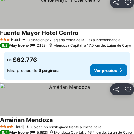
Compartir
Ag
Fuente Mayor Hotel Centro
Hotel
Ubicación privilegiada cerca de la Plaza Independencia
3 Estrellas
8,2
Muy bueno
2.182
Mendoza Capital, a 17.0 km de: Luján de Cuyo
$62.776
De
Mira precios de
9 páginas
Ver precios
Compartir
Ag
Amérian Mendoza
Hotel
Ubicación privilegiada frente a Plaza Italia
4 Estrellas
8,4
Muy bueno
5.682
Mendoza Capital, a 16.4 km de: Luján de Cuyo