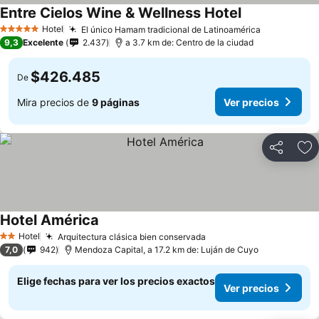
Entre Cielos Wine & Wellness Hotel
Hotel
El único Hamam tradicional de Latinoamérica
5 Estrellas
9,3
Excelente
2.437
a 3.7 km de: Centro de la ciudad
$426.485
De
Mira precios de
9 páginas
Ver precios
Compartir
Ag
Hotel América
Hotel
Arquitectura clásica bien conservada
2 Estrellas
7,0
942
Mendoza Capital, a 17.2 km de: Luján de Cuyo
Elige fechas para ver los precios exactos
Ver precios