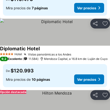
Mira precios de
7 páginas
Ver precios
Compartir
Ag
Diplomatic Hotel
Hotel
Vistas panorámicas a los Andes
5 Estrellas
9,2
Excelente
11.584
Mendoza Capital, a 16.8 km de: Luján de Cuyo
$120.993
De
Mira precios de
10 páginas
Ver precios
Opción destacada
Compartir
Ag