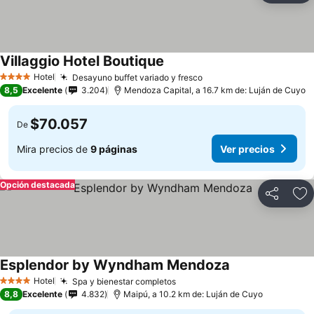
Villaggio Hotel Boutique
Hotel
Desayuno buffet variado y fresco
4 Estrellas
8,5
Excelente
3.204
Mendoza Capital, a 16.7 km de: Luján de Cuyo
$70.057
De
Mira precios de
9 páginas
Ver precios
Opción destacada
Compartir
Ag
Esplendor by Wyndham Mendoza
Hotel
Spa y bienestar completos
4 Estrellas
8,8
Excelente
4.832
Maipú, a 10.2 km de: Luján de Cuyo