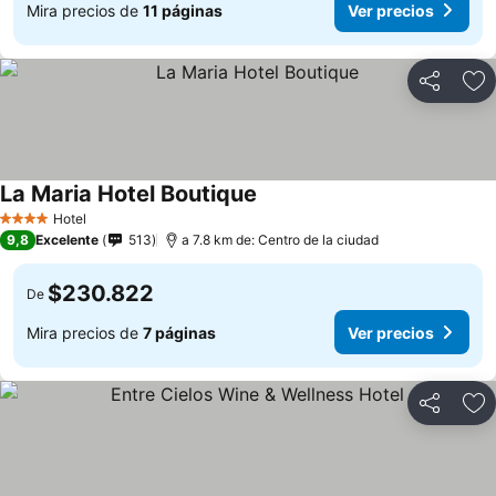
Mira precios de
11 páginas
Ver precios
Compartir
Ag
La Maria Hotel Boutique
Hotel
4 Estrellas
9,8
Excelente
513
a 7.8 km de: Centro de la ciudad
$230.822
De
Mira precios de
7 páginas
Ver precios
Compartir
Ag