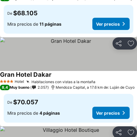
$68.105
De
Mira precios de
11 páginas
Ver precios
Compartir
Ag
Gran Hotel Dakar
Hotel
Habitaciones con vistas a la montaña
4 Estrellas
8,4
Muy bueno
2.057
Mendoza Capital, a 17.6 km de: Luján de Cuyo
$70.057
De
Mira precios de
4 páginas
Ver precios
Compartir
Ag