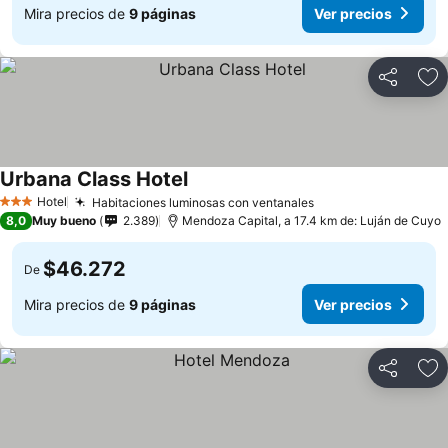
Mira precios de
9 páginas
Ver precios
Compartir
Ag
Urbana Class Hotel
Hotel
Habitaciones luminosas con ventanales
3 Estrellas
8,0
Muy bueno
2.389
Mendoza Capital, a 17.4 km de: Luján de Cuyo
$46.272
De
Mira precios de
9 páginas
Ver precios
Compartir
Ag