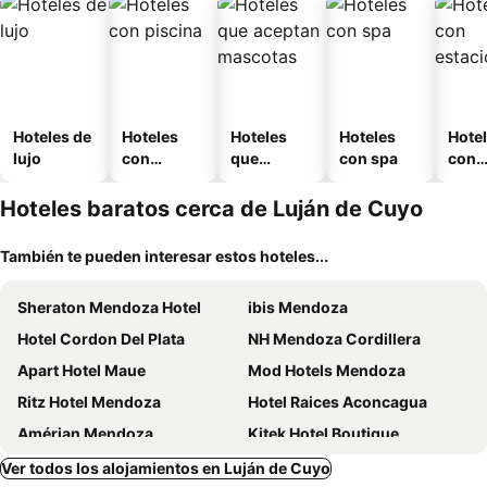
Hoteles de
Hoteles
Hoteles
Hoteles
Hote
lujo
con
que
con spa
con
piscina
aceptan
esta
mascotas
mien
Hoteles baratos cerca de Luján de Cuyo
También te pueden interesar estos hoteles...
Sheraton Mendoza Hotel
ibis Mendoza
Hotel Cordon Del Plata
NH Mendoza Cordillera
Apart Hotel Maue
Mod Hotels Mendoza
Ritz Hotel Mendoza
Hotel Raices Aconcagua
Amérian Mendoza
Kitek Hotel Boutique
Argentino Hotel
Park Hyatt Mendoza
Ver todos los alojamientos en Luján de Cuyo