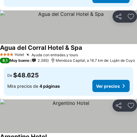
Compartir
Ag
Agua del Corral Hotel & Spa
Hotel
Ayuda con entradas y tours
4 Estrellas
8,1
Muy bueno
2.385
Mendoza Capital, a 16.7 km de: Luján de Cuyo
$48.625
De
Mira precios de
4 páginas
Ver precios
Compartir
Ag
Argentino Hotel