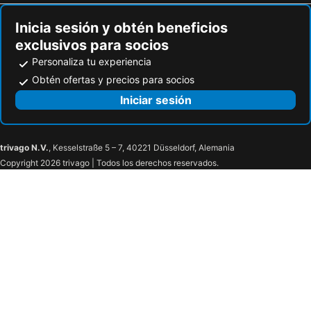
Bari
Palace Hotel
Inicia sesión y obtén beneficios
Casa Reconquista
Posada Del Blanco
exclusivos para socios
W&h Casa De Huespedes
Apart Hotel Quijote by DOT Suites
Personaliza tu experiencia
Vistalba Hotel Aparts & Suites
Lujan de Cuyo B&B
Obtén ofertas y precios para socios
Viamonte Winery Lodge
De Los Andes Hotel Boutique
Iniciar sesión
Magas De Drummond
Entre Cielos Wine & Wellness Hotel
Amerian Chacras de Coria
Alto Chacras Cottage
trivago N.V.
, Kesselstraße 5 – 7, 40221 Düsseldorf, Alemania
La Masia
Aires Andinos Posada Boutique
Copyright 2026 trivago | Todos los derechos reservados.
Casa Entonada
Casa Glebinias
Posada Borravino
hotel el aguamiel
Finca Adalgisa - Wine Hotel, Vineyard & Winery
Huellas de Chacras
Jardín de Piedras Hotel Boutique
Awasi Mendoza
La Quinta
Nuevo Castillo Hotel
Lares De Chacras
Hotel Villa Inés Mendoza
Hotel Puerta del Sol
Pacífico