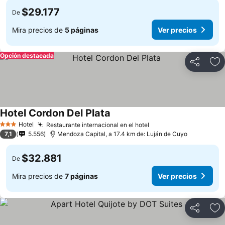
$29.177
De
Mira precios de
5 páginas
Ver precios
Opción destacada
Compartir
Ag
Hotel Cordon Del Plata
Hotel
Restaurante internacional en el hotel
3 Estrellas
7,1
5.556
Mendoza Capital, a 17.4 km de: Luján de Cuyo
$32.881
De
Mira precios de
7 páginas
Ver precios
Compartir
Ag