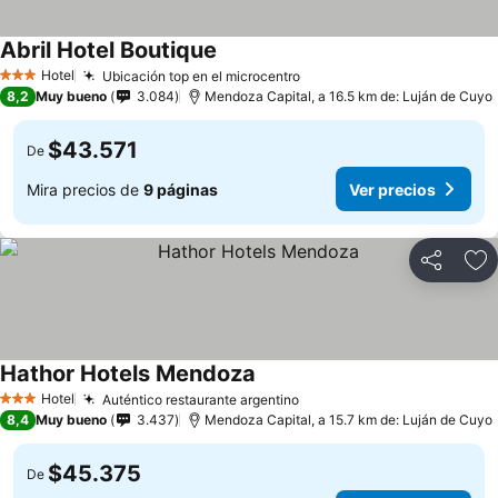
Abril Hotel Boutique
Hotel
Ubicación top en el microcentro
3 Estrellas
8,2
Muy bueno
3.084
Mendoza Capital, a 16.5 km de: Luján de Cuyo
$43.571
De
Mira precios de
9 páginas
Ver precios
Compartir
Ag
Hathor Hotels Mendoza
Hotel
Auténtico restaurante argentino
3 Estrellas
8,4
Muy bueno
3.437
Mendoza Capital, a 15.7 km de: Luján de Cuyo
$45.375
De