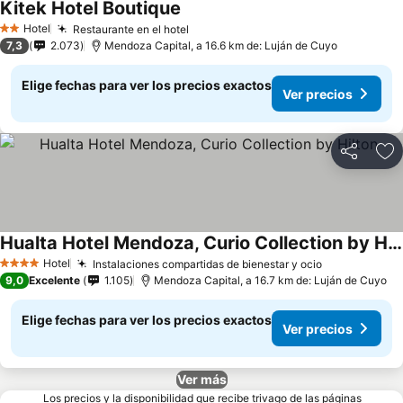
Kitek Hotel Boutique
Hotel
Restaurante en el hotel
2 Estrellas
7,3
2.073
Mendoza Capital, a 16.6 km de: Luján de Cuyo
Elige fechas para ver los precios exactos
Ver precios
Compartir
Ag
Hualta Hotel Mendoza, Curio Collection by Hilton
Hotel
Instalaciones compartidas de bienestar y ocio
4 Estrellas
9,0
Excelente
1.105
Mendoza Capital, a 16.7 km de: Luján de Cuyo
Elige fechas para ver los precios exactos
Ver precios
Ver más
Los precios y la disponibilidad que recibe trivago de las páginas