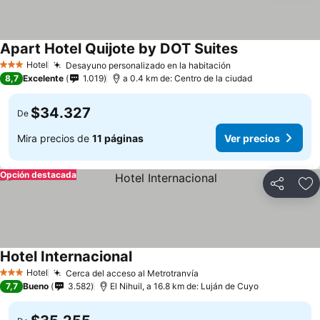
Apart Hotel Quijote by DOT Suites
Hotel
Desayuno personalizado en la habitación
3 Estrellas
8,7
Excelente
1.019
a 0.4 km de: Centro de la ciudad
$34.327
De
Mira precios de
11 páginas
Ver precios
Opción destacada
Compartir
Ag
Hotel Internacional
Hotel
Cerca del acceso al Metrotranvía
3 Estrellas
7,7
Bueno
3.582
El Nihuil, a 16.8 km de: Luján de Cuyo