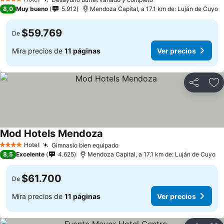
4 Estrellas
8,0
Muy bueno
5.912
Mendoza Capital, a 17.1 km de: Luján de Cuyo
$59.769
De
Mira precios de
11 páginas
Ver precios
Compartir
Ag
Mod Hotels Mendoza
Hotel
Gimnasio bien equipado
4 Estrellas
8,5
Excelente
4.625
Mendoza Capital, a 17.1 km de: Luján de Cuyo
$61.700
De
Mira precios de
11 páginas
Ver precios