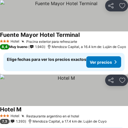
Compartir
Ag
Fuente Mayor Hotel Terminal
Hotel
Piscina exterior para refrescarte
3 Estrellas
8,4
Muy bueno
1.940
Mendoza Capital, a 16.4 km de: Luján de Cuyo
Elige fechas para ver los precios exactos
Ver precios
Compartir
Ag
Hotel M
Hotel
Restaurante argentino en el hotel
3 Estrellas
7,3
1.393
Mendoza Capital, a 17.4 km de: Luján de Cuyo