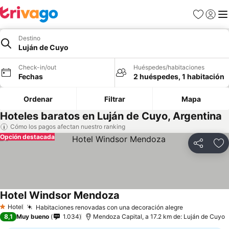
Favoritos
Iniciar 
Me
Destino
Luján de Cuyo
Check-in/out
Huéspedes/habitaciones
Fechas
2 huéspedes, 1 habitación
Ordenar
Filtrar
Mapa
Hoteles baratos en Luján de Cuyo, Argentina
Cómo los pagos afectan nuestro ranking
Opción destacada
Compartir
Ag
Hotel Windsor Mendoza
Hotel
Habitaciones renovadas con una decoración alegre
1 Estrellas
8,1
Muy bueno
1.034
Mendoza Capital, a 17.2 km de: Luján de Cuyo