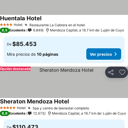
Huentala Hotel
Hotel
Restaurante La Cabrera en el hotel
4 Estrellas
8,5
Excelente
6.849
Mendoza Capital, a 16.7 km de: Luján de Cuyo
$85.453
De
Mira precios de
10 páginas
Ver precios
Opción destacada
Compartir
Ag
Sheraton Mendoza Hotel
Hotel
Spa y centro de bienestar completo
5 Estrellas
8,9
Excelente
12.473
Mendoza Capital, a 16.7 km de: Luján de Cuyo
$110.473
De