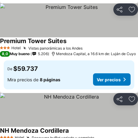
Compartir
Ag
Premium Tower Suites
Hotel
Vistas panorámicas a los Andes
3 Estrellas
8,0
Muy bueno
5.206
Mendoza Capital, a 16.6 km de: Luján de Cuyo
$59.737
De
Mira precios de
8 páginas
Ver precios
Compartir
Ag
NH Mendoza Cordillera
Hotel
Desayuno buffet variado y completo