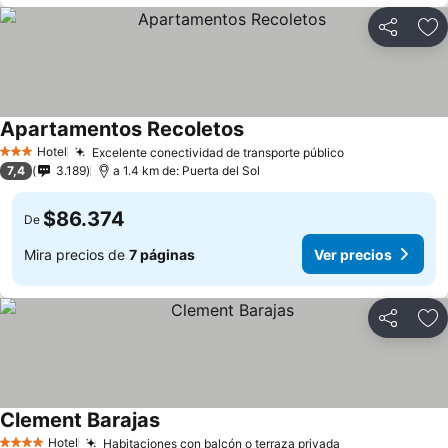
Compartir
Ag
Apartamentos Recoletos
Hotel
Excelente conectividad de transporte público
3 Estrellas
7,4
3.189
a 1.4 km de: Puerta del Sol
$86.374
De
Mira precios de
7 páginas
Ver precios
Compartir
Ag
Clement Barajas
Hotel
Habitaciones con balcón o terraza privada