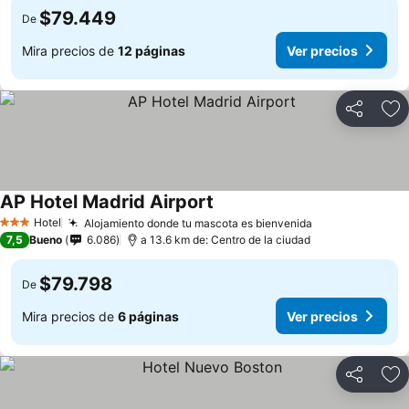
$79.449
De
Mira precios de
12 páginas
Ver precios
Compartir
Ag
AP Hotel Madrid Airport
Hotel
Alojamiento donde tu mascota es bienvenida
3 Estrellas
7,5
Bueno
6.086
a 13.6 km de: Centro de la ciudad
$79.798
De
Mira precios de
6 páginas
Ver precios
Compartir
Ag