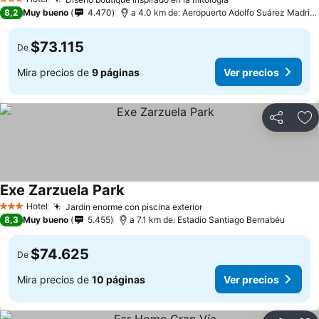
3 Estrellas
8,2
Muy bueno
4.470
a 4.0 km de: Aeropuerto Adolfo Suárez Madrid–Barajas
$73.115
De
Mira precios de
9 páginas
Ver precios
Compartir
Ag
Exe Zarzuela Park
Hotel
Jardín enorme con piscina exterior
3 Estrellas
8,3
Muy bueno
5.455
a 7.1 km de: Estadio Santiago Bernabéu
$74.625
De
Mira precios de
10 páginas
Ver precios