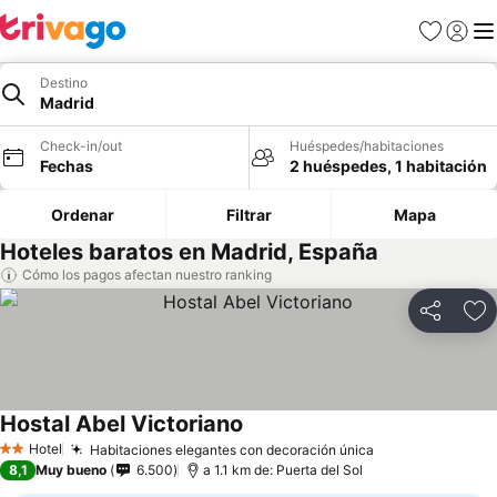
Favoritos
Iniciar 
Me
Destino
Madrid
Check-in/out
Huéspedes/habitaciones
Fechas
2 huéspedes, 1 habitación
Ordenar
Filtrar
Mapa
Hoteles baratos en Madrid, España
Cómo los pagos afectan nuestro ranking
Compartir
Ag
Hostal Abel Victoriano
Hotel
Habitaciones elegantes con decoración única
2 Estrellas
8,1
Muy bueno
6.500
a 1.1 km de: Puerta del Sol