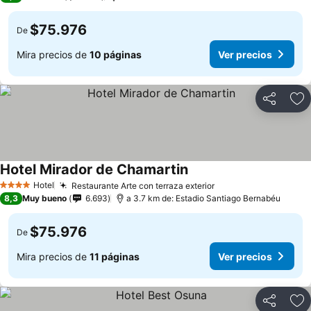
$75.976
De
Mira precios de
10 páginas
Ver precios
Compartir
Ag
Hotel Mirador de Chamartin
Hotel
Restaurante Arte con terraza exterior
4 Estrellas
8,3
Muy bueno
6.693
a 3.7 km de: Estadio Santiago Bernabéu
$75.976
De
Mira precios de
11 páginas
Ver precios
Compartir
Ag