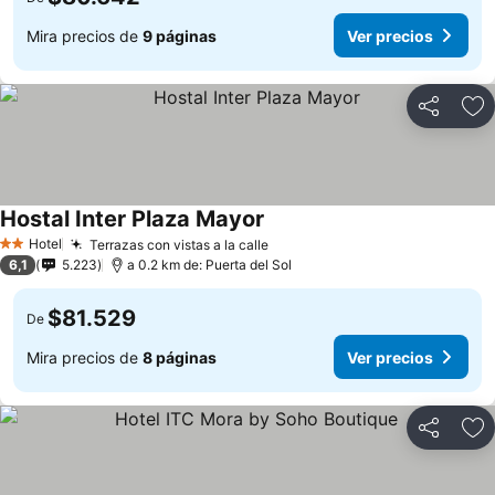
Mira precios de
9 páginas
Ver precios
Compartir
Ag
Hostal Inter Plaza Mayor
Hotel
Terrazas con vistas a la calle
2 Estrellas
6,1
5.223
a 0.2 km de: Puerta del Sol
$81.529
De
Mira precios de
8 páginas
Ver precios
Compartir
Ag