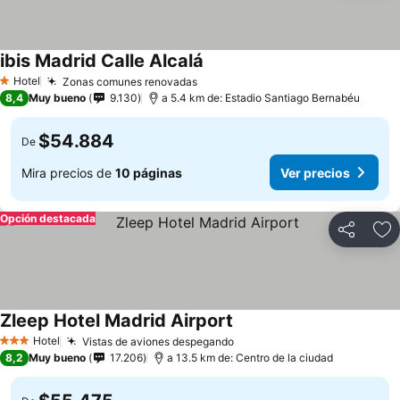
ibis Madrid Calle Alcalá
Hotel
Zonas comunes renovadas
1 Estrellas
8,4
Muy bueno
9.130
a 5.4 km de: Estadio Santiago Bernabéu
$54.884
De
Mira precios de
10 páginas
Ver precios
Opción destacada
Compartir
Ag
Zleep Hotel Madrid Airport
Hotel
Vistas de aviones despegando
3 Estrellas
8,2
Muy bueno
17.206
a 13.5 km de: Centro de la ciudad