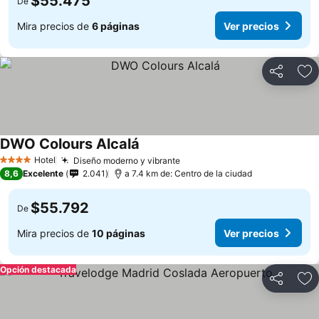
$55.475
De
Mira precios de
6 páginas
Ver precios
Compartir
Ag
DWO Colours Alcalá
Hotel
Diseño moderno y vibrante
4 Estrellas
8,6
Excelente
2.041
a 7.4 km de: Centro de la ciudad
$55.792
De
Mira precios de
10 páginas
Ver precios
Opción destacada
Compartir
Ag