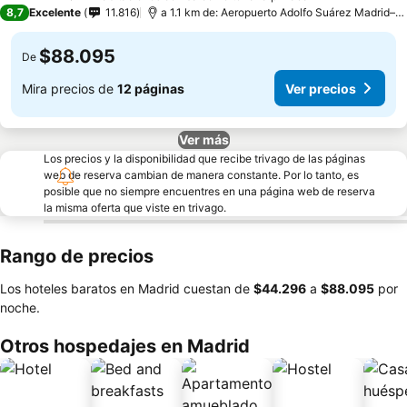
4 Estrellas
8,7
Excelente
11.816
a 1.1 km de: Aeropuerto Adolfo Suárez Madrid–Barajas
$88.095
De
Mira precios de
12 páginas
Ver precios
Ver más
Los precios y la disponibilidad que recibe trivago de las páginas
web de reserva cambian de manera constante. Por lo tanto, es
posible que no siempre encuentres en una página web de reserva
la misma oferta que viste en trivago.
Rango de precios
Los hoteles baratos en Madrid cuestan de
‎$44.296
a
‎$88.095
por
noche.
Otros hospedajes en Madrid