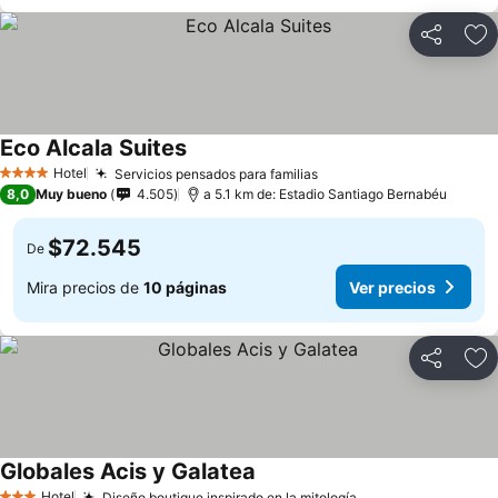
Compartir
Ag
Eco Alcala Suites
Hotel
Servicios pensados para familias
4 Estrellas
8,0
Muy bueno
4.505
a 5.1 km de: Estadio Santiago Bernabéu
$72.545
De
Mira precios de
10 páginas
Ver precios
Compartir
Ag
Globales Acis y Galatea
Hotel
Diseño boutique inspirado en la mitología