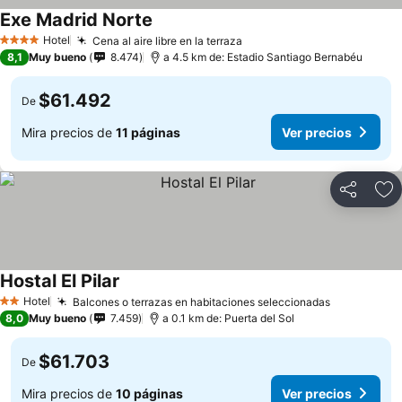
Exe Madrid Norte
Hotel
Cena al aire libre en la terraza
4 Estrellas
8,1
Muy bueno
8.474
a 4.5 km de: Estadio Santiago Bernabéu
$61.492
De
Mira precios de
11 páginas
Ver precios
Compartir
Ag
Hostal El Pilar
Hotel
Balcones o terrazas en habitaciones seleccionadas
2 Estrellas
8,0
Muy bueno
7.459
a 0.1 km de: Puerta del Sol
$61.703
De
Mira precios de
10 páginas
Ver precios