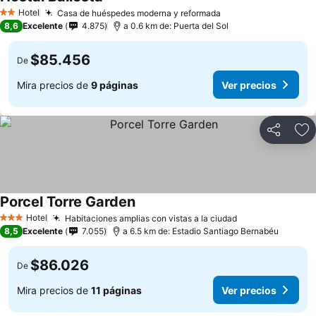
Hotel
Casa de huéspedes moderna y reformada
2 Estrellas
8,6
Excelente
4.875
a 0.6 km de: Puerta del Sol
$85.456
De
Mira precios de
9 páginas
Ver precios
Compartir
Ag
Porcel Torre Garden
Hotel
Habitaciones amplias con vistas a la ciudad
3 Estrellas
8,5
Excelente
7.055
a 6.5 km de: Estadio Santiago Bernabéu
$86.026
De
Mira precios de
11 páginas
Ver precios