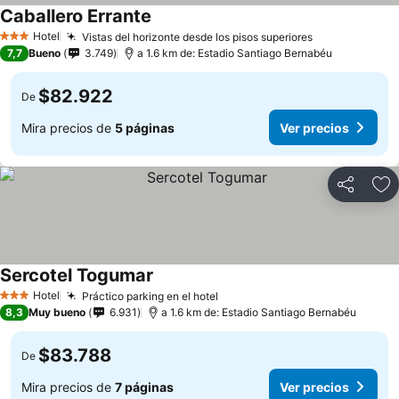
Caballero Errante
Hotel
Vistas del horizonte desde los pisos superiores
3 Estrellas
7,7
Bueno
3.749
a 1.6 km de: Estadio Santiago Bernabéu
$82.922
De
Mira precios de
5 páginas
Ver precios
Compartir
Ag
Sercotel Togumar
Hotel
Práctico parking en el hotel
3 Estrellas
8,3
Muy bueno
6.931
a 1.6 km de: Estadio Santiago Bernabéu
$83.788
De
Mira precios de
7 páginas
Ver precios