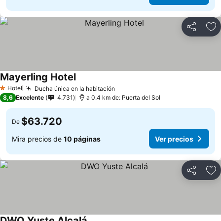
Compartir
Ag
Mayerling Hotel
Hotel
Ducha única en la habitación
1 Estrellas
8,6
Excelente
4.731
a 0.4 km de: Puerta del Sol
$63.720
De
Mira precios de
10 páginas
Ver precios
Compartir
Ag
DWO Yuste Alcalá