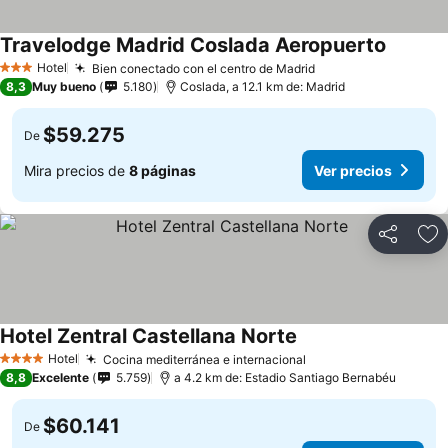
Travelodge Madrid Coslada Aeropuerto
Hotel
Bien conectado con el centro de Madrid
3 Estrellas
8,3
Muy bueno
5.180
Coslada, a 12.1 km de: Madrid
$59.275
De
Mira precios de
8 páginas
Ver precios
Compartir
Ag
Hotel Zentral Castellana Norte
Hotel
Cocina mediterránea e internacional
4 Estrellas
8,8
Excelente
5.759
a 4.2 km de: Estadio Santiago Bernabéu
$60.141
De