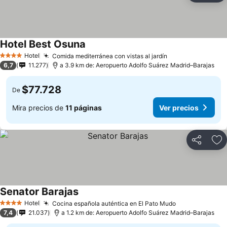
Hotel Best Osuna
Hotel
Comida mediterránea con vistas al jardín
4 Estrellas
6,7
11.277
a 3.9 km de: Aeropuerto Adolfo Suárez Madrid–Barajas
$77.728
De
Mira precios de
11 páginas
Ver precios
Compartir
Ag
Senator Barajas
Hotel
Cocina española auténtica en El Pato Mudo
4 Estrellas
7,4
21.037
a 1.2 km de: Aeropuerto Adolfo Suárez Madrid–Barajas