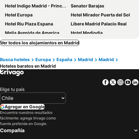
Hotel Indigo Madrid - Princesa By Ihg
Senator Barajas
Hotel Europa
Hotel Mirador Puerta del Sol
Hotel Riu Plaza Espana
Líbere Madrid Palacio Real
Melia Avenida de America
Hotel Mediodia
Anaco
Ilunion Pio XII
Ver todos los alojamientos en Madrid
Hotel Exe Plaza
ibis Madrid Calle Alcalá
Busca hoteles
Europa
España
Madrid
Madrid
Hotel Praga
Hostal El Pilar
Hoteles baratos en Madrid
ibis budget Madrid Vallecas
Hotel Liabeny
Apartamentos Recoletos
Hotel Puerta America
Facebook
Twitter
Insta
Yo
Hostal Condestable
Optimi Rooms Madrid
Elige tu país
Cubik Rooms
Ilunion Suites Madrid
Hostal Victoria II
ibis budget Madrid Calle Alcalá
Agregar en Google
Encuentra nuestros resultados
Ibis Madrid Aeropuerto Barajas
Eurostars Plaza Mayor
fácilmente: agrega trivago como
Zleep Hotel Madrid Airport
Emperador
fuente preferida en Google.
Compañía
Hard Rock Hotel Madrid
Porcel Torre Garden