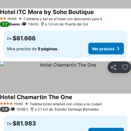
Hotel ITC Mora by Soho Boutique
Hotel
Cafetería y bar en el hotel con descuento para ti
2 Estrellas
7,7
Bueno
7.643
a 1.0 km de: Puerta del Sol
$81.666
De
Mira precios de
9 páginas
Ver precios
Compartir
Ag
Hotel Chamartin The One
Hotel
Habitaciones amplias con vistas a la ciudad
4 Estrellas
7,4
19.881
a 2.1 km de: Estadio Santiago Bernabéu
$81.983
De