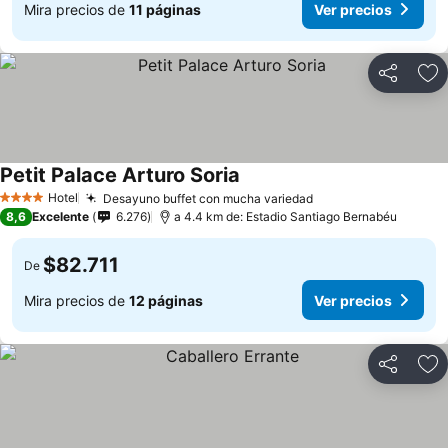
Mira precios de
11 páginas
Ver precios
Compartir
Ag
Petit Palace Arturo Soria
Hotel
Desayuno buffet con mucha variedad
4 Estrellas
8,6
Excelente
6.276
a 4.4 km de: Estadio Santiago Bernabéu
$82.711
De
Mira precios de
12 páginas
Ver precios
Compartir
Ag