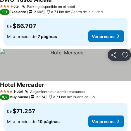
Hotel
Parking disponible en el hotel
3 Estrellas
9,1
Excelente
2.606
a 7.1 km de: Centro de la ciudad
$66.707
De
Mira precios de
7 páginas
Ver precios
Compartir
Ag
Hotel Mercader
Hotel
Alojamiento que admite mascotas
4 Estrellas
8,2
Muy bueno
3.274
a 7.1 km de: Puerta del Sol
$71.257
De
Mira precios de
10 páginas
Ver precios