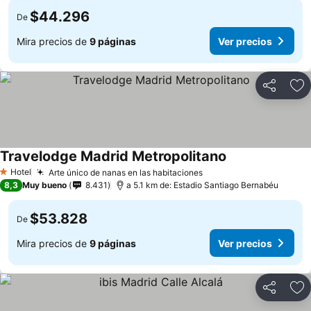
$44.296
De
Mira precios de
9 páginas
Ver precios
Compartir
Ag
Travelodge Madrid Metropolitano
Hotel
Arte único de nanas en las habitaciones
1 Estrellas
8,3
Muy bueno
8.431
a 5.1 km de: Estadio Santiago Bernabéu
$53.828
De
Mira precios de
9 páginas
Ver precios
Compartir
Ag