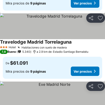
Mira precios de
9 páginas
Ver precios
Compartir
Ag
Travelodge Madrid Torrelaguna
Hotel
Habitaciones con suelo de madera
3 Estrellas
7,8
Bueno
5.340
a 2.9 km de: Estadio Santiago Bernabéu
$61.091
De
Mira precios de
9 páginas
Ver precios
Compartir
Ag