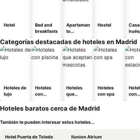
Hotel
Bed and
Apartamen
Hostel
Casa
breakfasts
to
hués
amueblad
Categorías destacadas de hoteles en Madrid
o
Hoteles de
Hoteles
Hoteles
Hoteles
Hote
lujo
con
que
con spa
con
piscina
aceptan
esta
mascotas
mien
Hoteles baratos cerca de Madrid
También te pueden interesar estos hoteles...
Hotel Puerta de Toledo
Ilunion Atrium