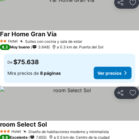
Compartir
Ag
Far Home Gran Vía
Hotel
Suites con cocina y sala de estar
2 Estrellas
8,2
Muy bueno
3.648
a 0.3 km de: Puerta del Sol
$75.638
De
Mira precios de
8 páginas
Ver precios
Compartir
Ag
room Select Sol
Hotel
Diseño de habitaciones moderno y minimalista
3 Estrellas
8,6
Excelente
7.655
a 0.5 km de: Centro de la ciudad