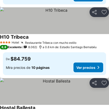
Compartir
Ag
H10 Tribeca
Hotel
Restaurante Tribeca con mucho estilo
4 Estrellas
8,8
Excelente
8.062
a 0.6 km de: Estadio Santiago Bernabéu
$84.759
De
Mira precios de
10 páginas
Ver precios
Compartir
Ag
Hostal Ballesta