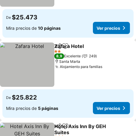
$25.473
De
Mira precios de
10 páginas
Ver precios
Zafara Hotel
Compartir
Agregar a favoritos
2 Estrellas
8,9
Excelente
249
Santa Marta
Alojamiento para familias
$25.822
De
Mira precios de
5 páginas
Ver precios
Hotel Axis Inn By GEH
Compartir
Agregar a favoritos
Suites