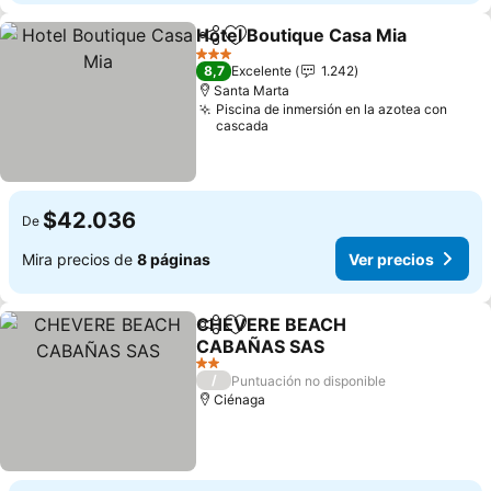
Hotel Boutique Casa Mia
Compartir
Agregar a favoritos
3 Estrellas
8,7
Excelente
1.242
Santa Marta
Piscina de inmersión en la azotea con
cascada
$42.036
De
Mira precios de
8 páginas
Ver precios
CHEVERE BEACH
Compartir
Agregar a favoritos
CABAÑAS SAS
2 Estrellas
/
Puntuación no disponible
Ciénaga