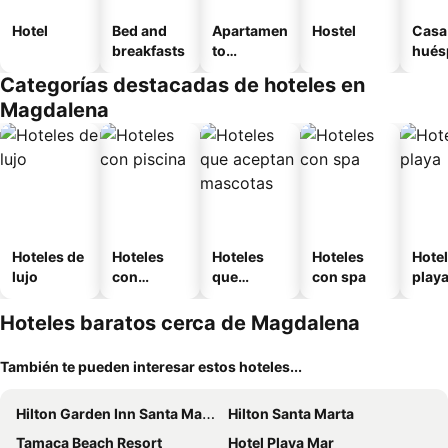
Hotel
Bed and
Apartamen
Hostel
Casa
breakfasts
to
hués
amueblad
Categorías destacadas de hoteles en
o
Magdalena
Hoteles de
Hoteles
Hoteles
Hoteles
Hotel
lujo
con
que
con spa
play
piscina
aceptan
mascotas
Hoteles baratos cerca de Magdalena
También te pueden interesar estos hoteles...
Hilton Garden Inn Santa Marta
Hilton Santa Marta
Tamaca Beach Resort
Hotel Playa Mar