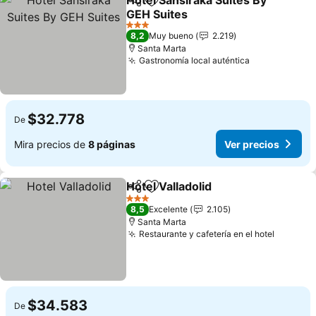
Hotel Sansiraka Suites By
Compartir
Agregar a favoritos
GEH Suites
3 Estrellas
8,2
Muy bueno
2.219
Santa Marta
Gastronomía local auténtica
$32.778
De
Mira precios de
8 páginas
Ver precios
Hotel Valladolid
Compartir
Agregar a favoritos
3 Estrellas
8,5
Excelente
2.105
Santa Marta
Restaurante y cafetería en el hotel
$34.583
De