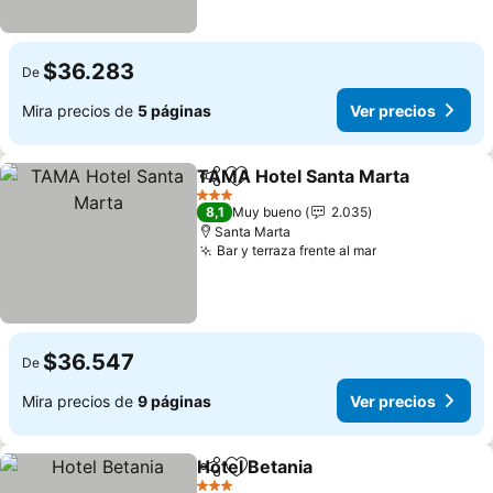
$36.283
De
Mira precios de
5 páginas
Ver precios
TAMA Hotel Santa Marta
Compartir
Agregar a favoritos
3 Estrellas
8,1
Muy bueno
2.035
Santa Marta
Bar y terraza frente al mar
$36.547
De
Mira precios de
9 páginas
Ver precios
Hotel Betania
Compartir
Agregar a favoritos