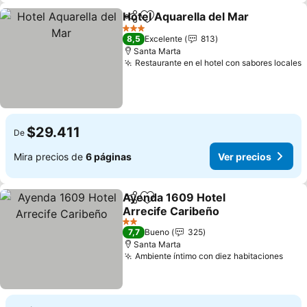
Hotel Aquarella del Mar
Compartir
Agregar a favoritos
3 Estrellas
8,5
Excelente
813
Santa Marta
Restaurante en el hotel con sabores locales
$29.411
De
Mira precios de
6 páginas
Ver precios
Ayenda 1609 Hotel
Compartir
Agregar a favoritos
Arrecife Caribeño
2 Estrellas
7,7
Bueno
325
Santa Marta
Ambiente íntimo con diez habitaciones