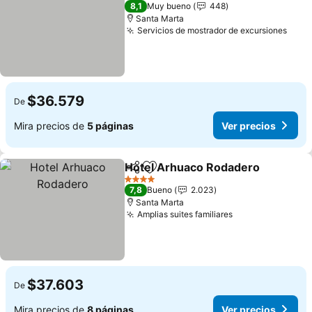
3 Estrellas
8,1
Muy bueno
448
Santa Marta
Servicios de mostrador de excursiones
$36.579
De
Mira precios de
5 páginas
Ver precios
Hotel Arhuaco Rodadero
Compartir
Agregar a favoritos
4 Estrellas
7,8
Bueno
2.023
Santa Marta
Amplias suites familiares
$37.603
De
Mira precios de
8 páginas
Ver precios