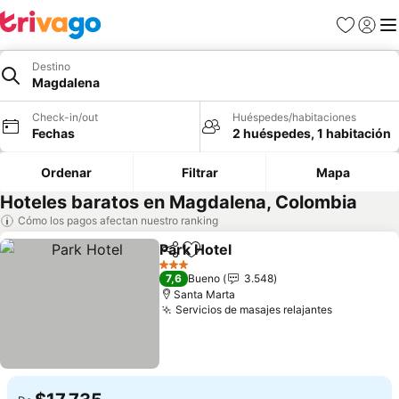
Favoritos
Iniciar 
Me
Destino
Magdalena
Check-in/out
Huéspedes/habitaciones
Fechas
2 huéspedes, 1 habitación
Ordenar
Filtrar
Mapa
Hoteles baratos en Magdalena, Colombia
Cómo los pagos afectan nuestro ranking
Park Hotel
Compartir
Agregar a favoritos
3 Estrellas
7,6
Bueno
3.548
Santa Marta
Servicios de masajes relajantes