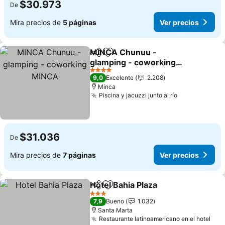
$30.973
De
Mira precios de
5 páginas
Ver precios
MINCA Chunuu -
Compartir
Agregar a favoritos
glamping - coworking
MINCA
4 Estrellas
9,0
Excelente
2.208
Minca
Piscina y jacuzzi junto al río
$31.036
De
Mira precios de
7 páginas
Ver precios
Hotel Bahia Plaza
Compartir
Agregar a favoritos
3 Estrellas
7,9
Bueno
1.032
Santa Marta
Restaurante latinoamericano en el hotel