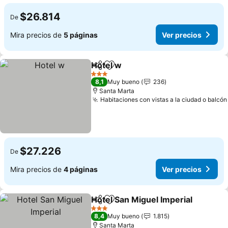
$26.814
De
Mira precios de
5 páginas
Ver precios
Hotel w
Compartir
Agregar a favoritos
3 Estrellas
8,1
Muy bueno
236
Santa Marta
Habitaciones con vistas a la ciudad o balcón
$27.226
De
Mira precios de
4 páginas
Ver precios
Hotel San Miguel Imperial
Compartir
Agregar a favoritos
3 Estrellas
8,4
Muy bueno
1.815
Santa Marta