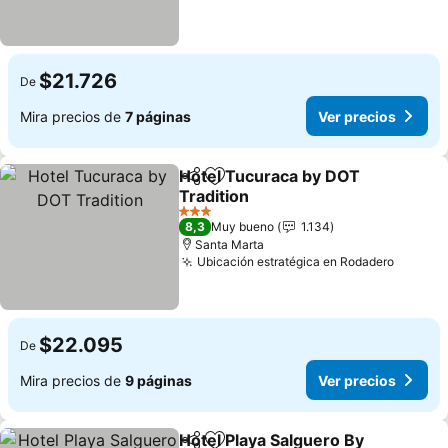
$21.726
De
Mira precios de
7 páginas
Ver precios
Hotel Tucuraca by DOT
Compartir
Agregar a favoritos
Tradition
3 Estrellas
8,3
Muy bueno
1.134
Santa Marta
Ubicación estratégica en Rodadero
$22.095
De
Mira precios de
9 páginas
Ver precios
Hotel Playa Salguero By