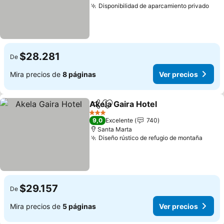
Disponibilidad de aparcamiento privado
$28.281
De
Mira precios de
8 páginas
Ver precios
Akela Gaira Hotel
Compartir
Agregar a favoritos
3 Estrellas
9,0
Excelente
740
Santa Marta
Diseño rústico de refugio de montaña
$29.157
De
Mira precios de
5 páginas
Ver precios