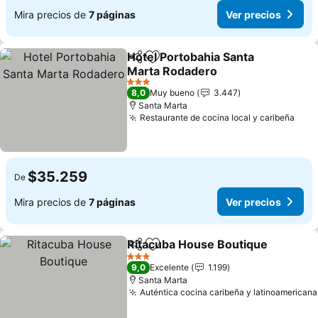
Mira precios de
7 páginas
Ver precios
Hotel Portobahia Santa
Compartir
Agregar a favoritos
Marta Rodadero
3 Estrellas
8,0
Muy bueno
3.447
Santa Marta
Restaurante de cocina local y caribeña
$35.259
De
Mira precios de
7 páginas
Ver precios
Ritacuba House Boutique
Compartir
Agregar a favoritos
3 Estrellas
9,0
Excelente
1.199
Santa Marta
Auténtica cocina caribeña y latinoamericana