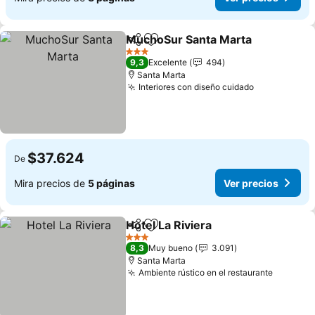
MuchoSur Santa Marta
Compartir
Agregar a favoritos
3 Estrellas
9,3
Excelente
494
Santa Marta
Interiores con diseño cuidado
$37.624
De
Mira precios de
5 páginas
Ver precios
Hotel La Riviera
Compartir
Agregar a favoritos
3 Estrellas
8,3
Muy bueno
3.091
Santa Marta
Ambiente rústico en el restaurante