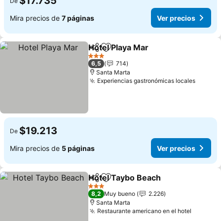
$17.735
De
Mira precios de
7 páginas
Ver precios
Hotel Playa Mar
Compartir
Agregar a favoritos
3 Estrellas
6,5
714
Santa Marta
Experiencias gastronómicas locales
$19.213
De
Mira precios de
5 páginas
Ver precios
Hotel Taybo Beach
Compartir
Agregar a favoritos
3 Estrellas
8,2
Muy bueno
2.226
Santa Marta
Restaurante americano en el hotel