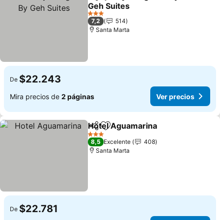
Compartir
Agregar a favoritos
Geh Suites
3 Estrellas
7,2
514
Santa Marta
$22.243
De
Mira precios de
2 páginas
Ver precios
Hotel Aguamarina
Compartir
Agregar a favoritos
3 Estrellas
8,5
Excelente
408
Santa Marta
$22.781
De