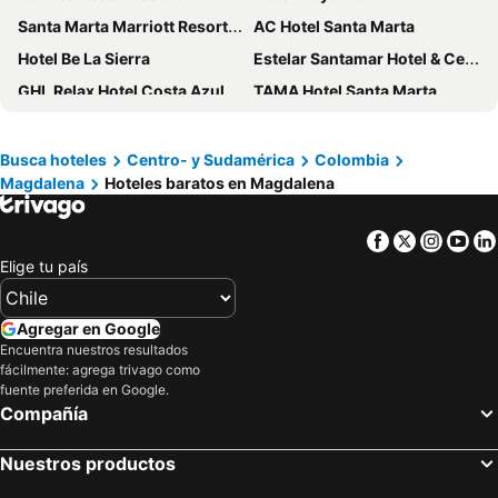
Santa Marta Marriott Resort Playa Dormida
AC Hotel Santa Marta
Hotel Be La Sierra
Estelar Santamar Hotel & Centro De Convenciones
GHL Relax Hotel Costa Azul
TAMA Hotel Santa Marta
Park Hotel
Blu Hotel by Tamaca
Sanha Plus Hotel
Zuana Beach Resort
Busca hoteles
Centro- y Sudamérica
Colombia
Magdalena
Hoteles baratos en Magdalena
Courtyard by Marriott Santa Marta Resort
Hotel Valladolid
Del Mar Hotel
Bonita Bay Concept Hotel by Xarm Hotels
Facebook
Twitter
Insta
Yo
Hotel Bello Caribe Rodadero
Hotel Santorini Resort
Elige tu país
Hotel Portobahia Santa Marta Rodadero
HOTEL KARAYA DIVE RESORT
Casa de Leda, a Kali Hotel
La Ballena Azul Hotel
Agregar en Google
Hotel Axis Inn By GEH Suites
Hotel w
Encuentra nuestros resultados
fácilmente: agrega trivago como
Hotel La Riviera
Hotel Catedral Plaza
fuente preferida en Google.
Compañía
Hotel Tucuraca by DOT Tradition
Hotel Rocamar
Hotel San Miguel Imperial
Best Western Plus Santa Marta Hotel
Nuestros productos
Hotel Rodadero Inn By GEH Suites
Oasis Fresh Hotel