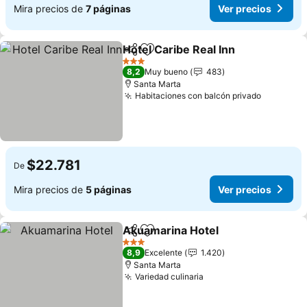
Mira precios de
7 páginas
Ver precios
Hotel Caribe Real Inn
Compartir
Agregar a favoritos
3 Estrellas
8,2
Muy bueno
483
Santa Marta
Habitaciones con balcón privado
$22.781
De
Mira precios de
5 páginas
Ver precios
Akuamarina Hotel
Compartir
Agregar a favoritos
3 Estrellas
8,9
Excelente
1.420
Santa Marta
Variedad culinaria