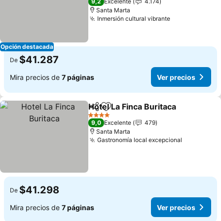
9,2
Excelente
4.174
Santa Marta
Inmersión cultural vibrante
Opción destacada
$41.287
De
Mira precios de
7 páginas
Ver precios
Hotel La Finca Buritaca
Compartir
Agregar a favoritos
4 Estrellas
9,0
Excelente
479
Santa Marta
Gastronomía local excepcional
$41.298
De
Mira precios de
7 páginas
Ver precios