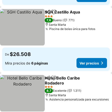
SGH Castillo Aqua
Compartir
Agregar a favoritos
3 Estrellas
7,6
Bueno
771
Santa Marta
Piscina de bolas única para fotos
$26.508
De
Mira precios de
6 páginas
Ver precios
Hotel Bello Caribe
Compartir
Agregar a favoritos
Rodadero
3 Estrellas
8,7
Excelente
1.311
Santa Marta
Asistencia personalizada para excursiones