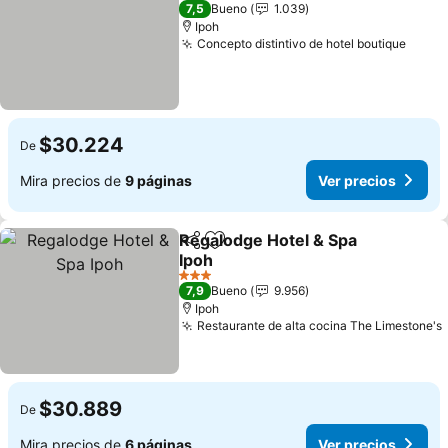
3 Estrellas
7,5
Bueno
1.039
Ipoh
Concepto distintivo de hotel boutique
$30.224
De
Mira precios de
9 páginas
Ver precios
Regalodge Hotel & Spa
Compartir
Agregar a favoritos
Ipoh
3 Estrellas
7,9
Bueno
9.956
Ipoh
Restaurante de alta cocina The Limestone's
$30.889
De
Mira precios de
6 páginas
Ver precios