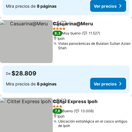
Mira precios de
8 páginas
Ver precios
Casuarina@Meru
Compartir
Agregar a favoritos
4 Estrellas
8,3
Muy bueno
11.527
Ipoh
Vistas panorámicas de Bulatan Sultan Azlan
Shah
$28.809
De
Mira precios de
8 páginas
Ver precios
Cititel Express Ipoh
Compartir
Agregar a favoritos
3 Estrellas
7,8
Bueno
13.006
Ipoh
Ubicación estratégica en el casco antiguo
de Ipoh