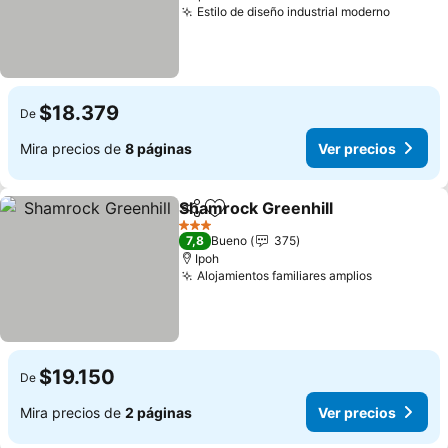
Estilo de diseño industrial moderno
$18.379
De
Mira precios de
8 páginas
Ver precios
Shamrock Greenhill
Compartir
Agregar a favoritos
3 Estrellas
7,8
Bueno
375
Ipoh
Alojamientos familiares amplios
$19.150
De
Mira precios de
2 páginas
Ver precios