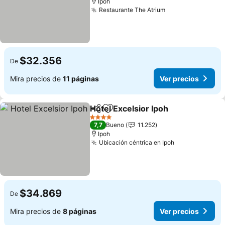
Ipoh
Restaurante The Atrium
$32.356
De
Mira precios de
11 páginas
Ver precios
Hotel Excelsior Ipoh
Compartir
Agregar a favoritos
4 Estrellas
7,7
Bueno
11.252
Ipoh
Ubicación céntrica en Ipoh
$34.869
De
Mira precios de
8 páginas
Ver precios