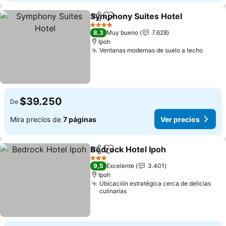
Symphony Suites Hotel
Compartir
Agregar a favoritos
4 Estrellas
8,3
Muy bueno
7.628
Ipoh
Ventanas modernas de suelo a techo
$39.250
De
Mira precios de
7 páginas
Ver precios
Bedrock Hotel Ipoh
Compartir
Agregar a favoritos
3 Estrellas
9,5
Excelente
3.401
Ipoh
Ubicación estratégica cerca de delicias
culinarias