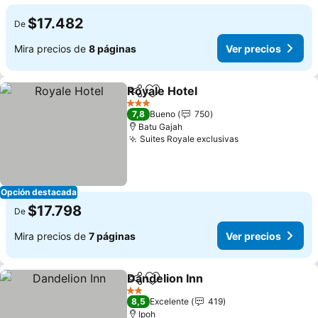
$17.482
De
Mira precios de
8 páginas
Ver precios
Royale Hotel
Compartir
Agregar a favoritos
3 Estrellas
7,8
Bueno
750
Batu Gajah
Suites Royale exclusivas
Opción destacada
$17.798
De
Mira precios de
7 páginas
Ver precios
Dandelion Inn
Compartir
Agregar a favoritos
2 Estrellas
8,5
Excelente
419
Ipoh