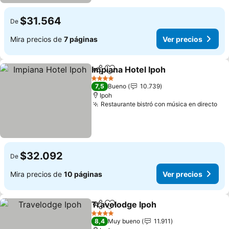
$31.564
De
Mira precios de
7 páginas
Ver precios
Impiana Hotel Ipoh
Compartir
Agregar a favoritos
4 Estrellas
7,5
Bueno
10.739
Ipoh
Restaurante bistró con música en directo
$32.092
De
Mira precios de
10 páginas
Ver precios
Travelodge Ipoh
Compartir
Agregar a favoritos
4 Estrellas
8,4
Muy bueno
11.911