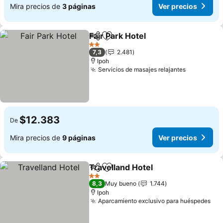
Mira precios de
3 páginas
Ver precios
Fair Park Hotel
Compartir
Agregar a favoritos
2 Estrellas
7,3
2.481
Ipoh
Servicios de masajes relajantes
$12.383
De
Mira precios de
9 páginas
Ver precios
Travelland Hotel
Compartir
Agregar a favoritos
2 Estrellas
8,3
Muy bueno
1.744
Ipoh
Aparcamiento exclusivo para huéspedes