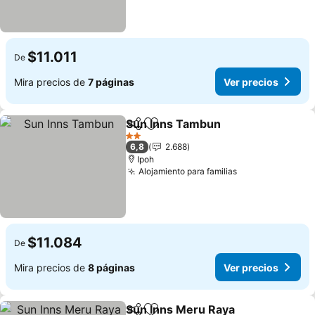
$11.011
De
Mira precios de
7 páginas
Ver precios
Sun Inns Tambun
Compartir
Agregar a favoritos
2 Estrellas
6,8
2.688
Ipoh
Alojamiento para familias
$11.084
De
Mira precios de
8 páginas
Ver precios
Sun Inns Meru Raya