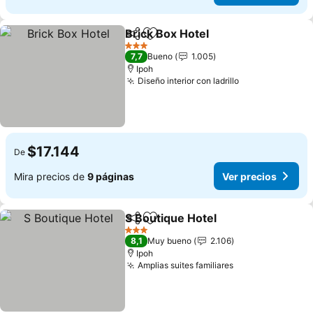
Brick Box Hotel
Compartir
Agregar a favoritos
3 Estrellas
7,7
Bueno
1.005
Ipoh
Diseño interior con ladrillo
$17.144
De
Mira precios de
9 páginas
Ver precios
S Boutique Hotel
Compartir
Agregar a favoritos
3 Estrellas
8,1
Muy bueno
2.106
Ipoh
Amplias suites familiares