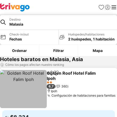
Favoritos
Iniciar 
Me
Destino
Malasia
Check-in/out
Huéspedes/habitaciones
Fechas
2 huéspedes, 1 habitación
Ordenar
Filtrar
Mapa
Hoteles baratos en Malasia, Asia
Cómo los pagos afectan nuestro ranking
Golden Roof Hotel Falim
Compartir
Agregar a favoritos
Ipoh
2 Estrellas
6,7
360
Ipoh
Configuración de habitaciones para familias