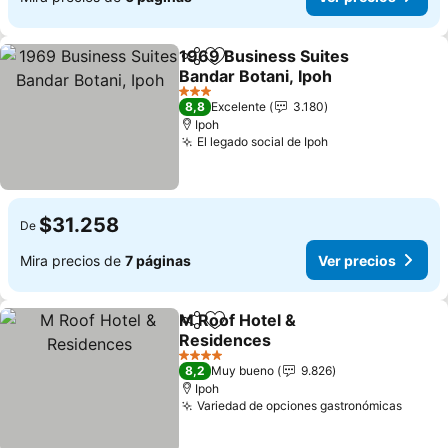
1969 Business Suites
Compartir
Agregar a favoritos
Bandar Botani, Ipoh
3 Estrellas
8,8
Excelente
3.180
Ipoh
El legado social de Ipoh
$31.258
De
Mira precios de
7 páginas
Ver precios
M Roof Hotel &
Compartir
Agregar a favoritos
Residences
4 Estrellas
8,2
Muy bueno
9.826
Ipoh
Variedad de opciones gastronómicas