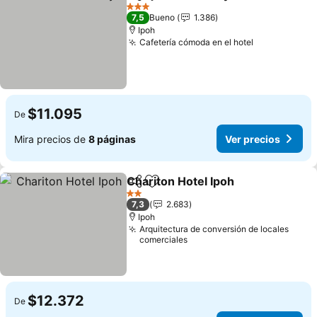
Compartir
Agregar a favoritos
3 Estrellas
7,5
Bueno
1.386
Ipoh
Cafetería cómoda en el hotel
$11.095
De
Mira precios de
8 páginas
Ver precios
Chariton Hotel Ipoh
Compartir
Agregar a favoritos
2 Estrellas
7,3
2.683
Ipoh
Arquitectura de conversión de locales
comerciales
$12.372
De