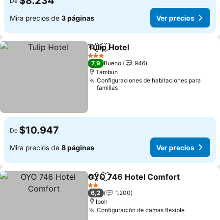
$8.234
De
Mira precios de
3 páginas
Ver precios
Tulip Hotel
Compartir
Agregar a favoritos
3 Estrellas
7,9
Bueno
946
Tambun
Configuraciones de habitaciones para
familias
$10.947
De
Mira precios de
8 páginas
Ver precios
OYO 746 Hotel Comfort
Compartir
Agregar a favoritos
2 Estrellas
6,2
1.200
Ipoh
Configuración de camas flexible