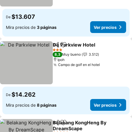
$13.607
De
Mira precios de
3 páginas
Ver precios
De Parkview Hotel
Compartir
Agregar a favoritos
3 Estrellas
8,3
Muy bueno
3.512
Ipoh
Campo de golf en el hotel
$14.262
De
Mira precios de
8 páginas
Ver precios
Belakang KongHeng By
Compartir
Agregar a favoritos
DreamScape