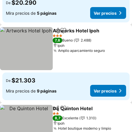
$20.290
De
Mira precios de
5 páginas
Ver precios
Artworks Hotel Ipoh
Compartir
Agregar a favoritos
3 Estrellas
7,8
Bueno
2.488
Ipoh
Amplio aparcamiento seguro
$21.303
De
Mira precios de
9 páginas
Ver precios
De Quinton Hotel
Compartir
Agregar a favoritos
2 Estrellas
8,7
Excelente
1.310
Ipoh
Hotel boutique moderno y limpio