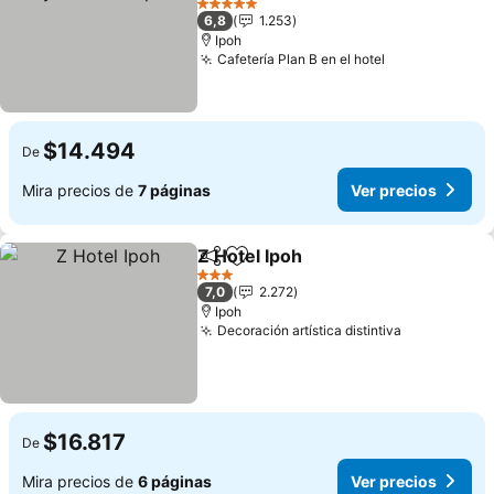
5 Estrellas
6,8
1.253
Ipoh
Cafetería Plan B en el hotel
$14.494
De
Mira precios de
7 páginas
Ver precios
Z Hotel Ipoh
Compartir
Agregar a favoritos
3 Estrellas
7,0
2.272
Ipoh
Decoración artística distintiva
$16.817
De
Mira precios de
6 páginas
Ver precios