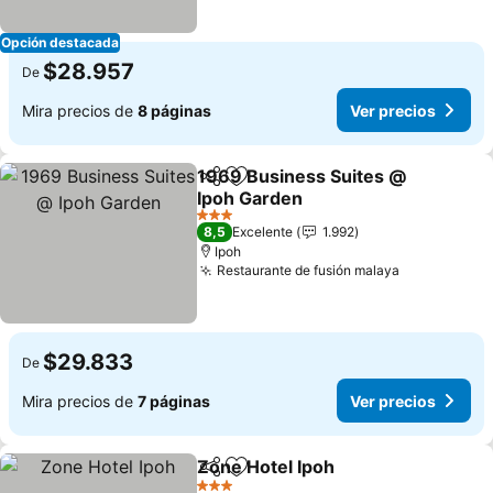
Opción destacada
$28.957
De
Mira precios de
8 páginas
Ver precios
1969 Business Suites @
Compartir
Agregar a favoritos
Ipoh Garden
3 Estrellas
8,5
Excelente
1.992
Ipoh
Restaurante de fusión malaya
$29.833
De
Mira precios de
7 páginas
Ver precios
Zone Hotel Ipoh
Compartir
Agregar a favoritos