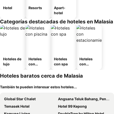
Hotel
Resorts
Apart-
hotel
Categorías destacadas de hoteles en Malasia
Hoteles de
Hoteles
Hoteles
Hoteles
lujo
con
con spa
con
piscina
estaciona
miento
Hoteles baratos cerca de Malasia
También te pueden interesar estos hoteles...
Global Star Chalet
Angsana Teluk Bahang, Penang
Temasek Hotel
Hotel 99 Kepong
Komune Living
DoubleTree by Hilton Hotel Kuala Lumpur