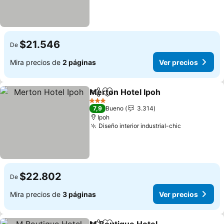
$21.546
De
Mira precios de
2 páginas
Ver precios
Merton Hotel Ipoh
Compartir
Agregar a favoritos
3 Estrellas
7,9
Bueno
3.314
Ipoh
Diseño interior industrial-chic
$22.802
De
Mira precios de
3 páginas
Ver precios