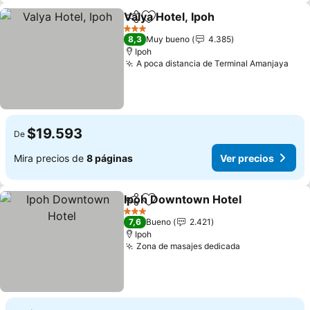
Valya Hotel, Ipoh
Compartir
Agregar a favoritos
3 Estrellas
8,3
Muy bueno
4.385
Ipoh
A poca distancia de Terminal Amanjaya
$19.593
De
Mira precios de
8 páginas
Ver precios
Ipoh Downtown Hotel
Compartir
Agregar a favoritos
3 Estrellas
7,6
Bueno
2.421
Ipoh
Zona de masajes dedicada