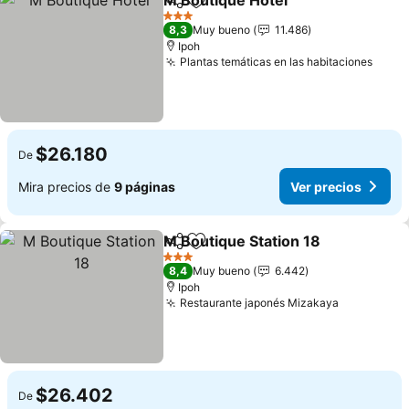
M Boutique Hotel
Compartir
Agregar a favoritos
3 Estrellas
8,3
Muy bueno
11.486
Ipoh
Plantas temáticas en las habitaciones
$26.180
De
Mira precios de
9 páginas
Ver precios
M Boutique Station 18
Compartir
Agregar a favoritos
3 Estrellas
8,4
Muy bueno
6.442
Ipoh
Restaurante japonés Mizakaya
$26.402
De