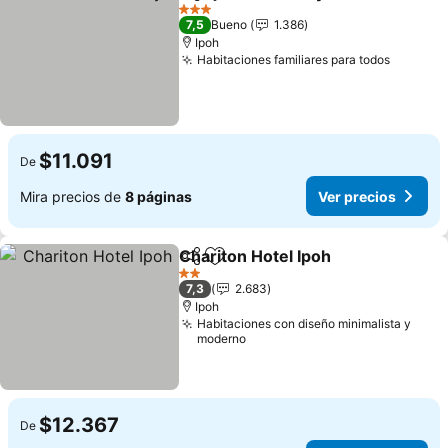
Compartir
Agregar a favoritos
3 Estrellas
7,5
Bueno
1.386
Ipoh
Habitaciones familiares para todos
$11.091
De
Mira precios de
8 páginas
Ver precios
Chariton Hotel Ipoh
Compartir
Agregar a favoritos
2 Estrellas
7,3
2.683
Ipoh
Habitaciones con diseño minimalista y
moderno
$12.367
De