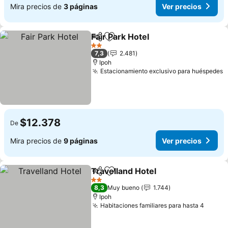
Mira precios de
3 páginas
Ver precios
Fair Park Hotel
Compartir
Agregar a favoritos
2 Estrellas
7,3
2.481
Ipoh
Estacionamiento exclusivo para huéspedes
$12.378
De
Mira precios de
9 páginas
Ver precios
Travelland Hotel
Compartir
Agregar a favoritos
2 Estrellas
8,3
Muy bueno
1.744
Ipoh
Habitaciones familiares para hasta 4