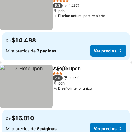
5 Estrellas
6,8
1.253
Ipoh
Piscina natural para relajarte
$14.488
De
Mira precios de
7 páginas
Ver precios
Z Hotel Ipoh
Compartir
Agregar a favoritos
3 Estrellas
7,0
2.272
Ipoh
Diseño interior único
$16.810
De
Mira precios de
6 páginas
Ver precios