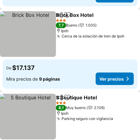
Brick Box Hotel
Compartir
Agregar a favoritos
3 Estrellas
7,7
Bueno
1.005
Ipoh
Cerca de la estación de tren de Ipoh
$17.137
De
Mira precios de
9 páginas
Ver precios
S Boutique Hotel
Compartir
Agregar a favoritos
3 Estrellas
8,1
Muy bueno
2.106
Ipoh
Parking seguro con vigilancia