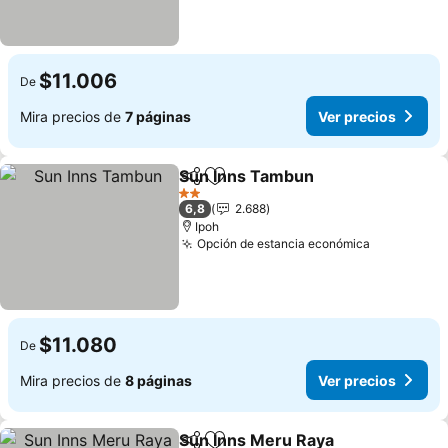
$11.006
De
Mira precios de
7 páginas
Ver precios
Sun Inns Tambun
Compartir
Agregar a favoritos
2 Estrellas
6,8
2.688
Ipoh
Opción de estancia económica
$11.080
De
Mira precios de
8 páginas
Ver precios
Sun Inns Meru Raya