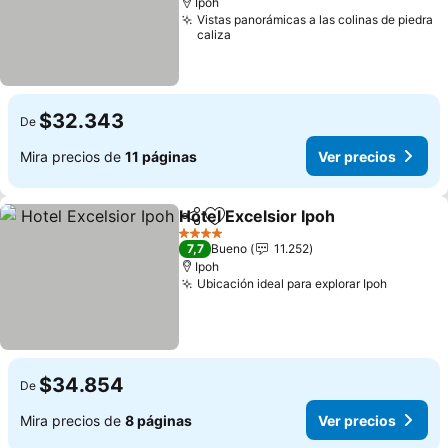
Ipoh
Vistas panorámicas a las colinas de piedra
caliza
$32.343
De
Mira precios de
11 páginas
Ver precios
Hotel Excelsior Ipoh
Compartir
Agregar a favoritos
4 Estrellas
7,7
Bueno
11.252
Ipoh
Ubicación ideal para explorar Ipoh
$34.854
De
Mira precios de
8 páginas
Ver precios