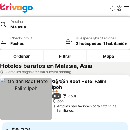
Favoritos
Iniciar 
Me
Destino
Malasia
Check-in/out
Huéspedes/habitaciones
Fechas
2 huéspedes, 1 habitación
Ordenar
Filtrar
Mapa
Hoteles baratos en Malasia, Asia
Cómo los pagos afectan nuestro ranking
Golden Roof Hotel Falim
Compartir
Agregar a favoritos
Ipoh
2 Estrellas
6,7
360
Ipoh
Amplias habitaciones para estancias
familiares.