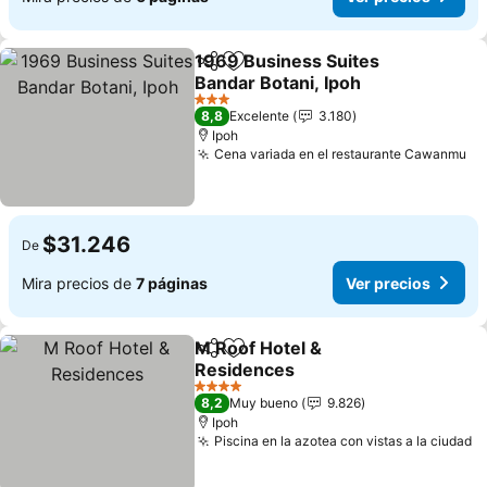
1969 Business Suites
Compartir
Agregar a favoritos
Bandar Botani, Ipoh
3 Estrellas
8,8
Excelente
3.180
Ipoh
Cena variada en el restaurante Cawanmu
$31.246
De
Mira precios de
7 páginas
Ver precios
M Roof Hotel &
Compartir
Agregar a favoritos
Residences
4 Estrellas
8,2
Muy bueno
9.826
Ipoh
Piscina en la azotea con vistas a la ciudad