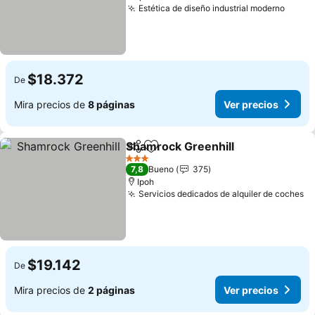
Estética de diseño industrial moderno
$18.372
De
Mira precios de
8 páginas
Ver precios
Shamrock Greenhill
Compartir
Agregar a favoritos
3 Estrellas
7,8
Bueno
375
Ipoh
Servicios dedicados de alquiler de coches
$19.142
De
Mira precios de
2 páginas
Ver precios