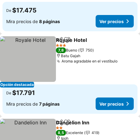
$17.475
De
Mira precios de
8 páginas
Ver precios
Royale Hotel
Compartir
Agregar a favoritos
3 Estrellas
7,8
Bueno
750
Batu Gajah
Aroma agradable en el vestíbulo
Opción destacada
$17.791
De
Mira precios de
7 páginas
Ver precios
Dandelion Inn
Compartir
Agregar a favoritos
2 Estrellas
8,5
Excelente
419
Ipoh