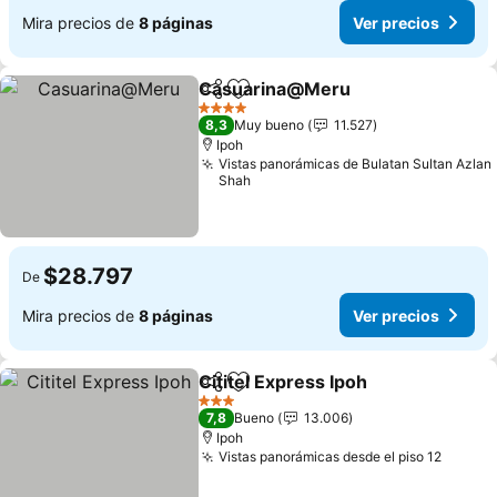
Mira precios de
8 páginas
Ver precios
Casuarina@Meru
Compartir
Agregar a favoritos
4 Estrellas
8,3
Muy bueno
11.527
Ipoh
Vistas panorámicas de Bulatan Sultan Azlan
Shah
$28.797
De
Mira precios de
8 páginas
Ver precios
Cititel Express Ipoh
Compartir
Agregar a favoritos
3 Estrellas
7,8
Bueno
13.006
Ipoh
Vistas panorámicas desde el piso 12