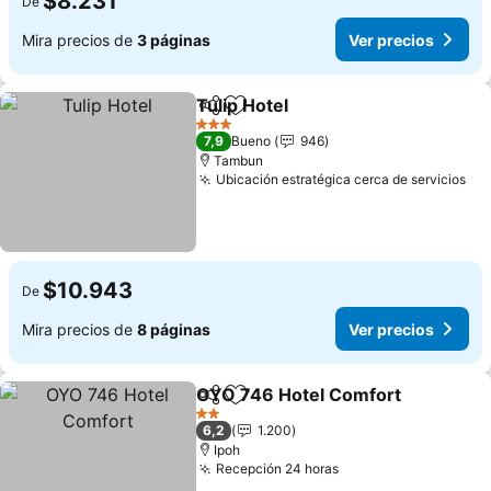
$8.231
De
Mira precios de
3 páginas
Ver precios
Tulip Hotel
Compartir
Agregar a favoritos
3 Estrellas
7,9
Bueno
946
Tambun
Ubicación estratégica cerca de servicios
$10.943
De
Mira precios de
8 páginas
Ver precios
OYO 746 Hotel Comfort
Compartir
Agregar a favoritos
2 Estrellas
6,2
1.200
Ipoh
Recepción 24 horas