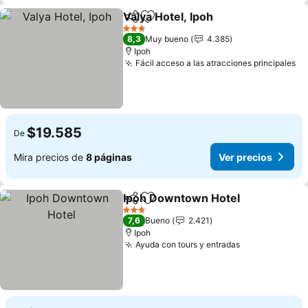
Valya Hotel, Ipoh
Compartir
Agregar a favoritos
3 Estrellas
8,3
Muy bueno
4.385
Ipoh
Fácil acceso a las atracciones principales
$19.585
De
Mira precios de
8 páginas
Ver precios
Ipoh Downtown Hotel
Compartir
Agregar a favoritos
3 Estrellas
7,6
Bueno
2.421
Ipoh
Ayuda con tours y entradas