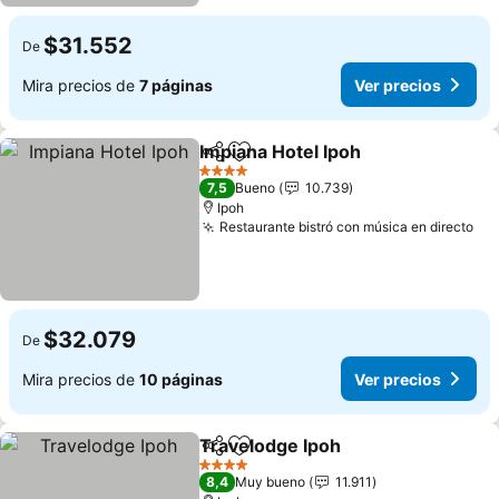
$31.552
De
Mira precios de
7 páginas
Ver precios
Impiana Hotel Ipoh
Compartir
Agregar a favoritos
4 Estrellas
7,5
Bueno
10.739
Ipoh
Restaurante bistró con música en directo
$32.079
De
Mira precios de
10 páginas
Ver precios
Travelodge Ipoh
Compartir
Agregar a favoritos
4 Estrellas
8,4
Muy bueno
11.911