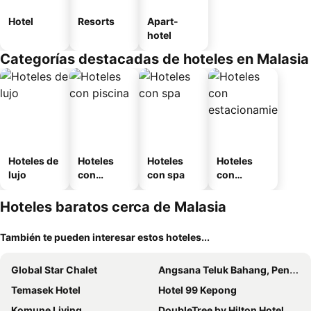
Hotel
Resorts
Apart-
hotel
Categorías destacadas de hoteles en Malasia
Hoteles de
Hoteles
Hoteles
Hoteles
lujo
con
con spa
con
piscina
estaciona
miento
Hoteles baratos cerca de Malasia
También te pueden interesar estos hoteles...
Global Star Chalet
Angsana Teluk Bahang, Penang
Temasek Hotel
Hotel 99 Kepong
Komune Living
DoubleTree by Hilton Hotel Kuala Lumpur