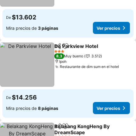
$13.602
De
Mira precios de
3 páginas
Ver precios
De Parkview Hotel
Compartir
Agregar a favoritos
3 Estrellas
8,3
Muy bueno
3.512
Ipoh
Restaurante de dim sum en el hotel
$14.256
De
Mira precios de
8 páginas
Ver precios
Belakang KongHeng By
Compartir
Agregar a favoritos
DreamScape