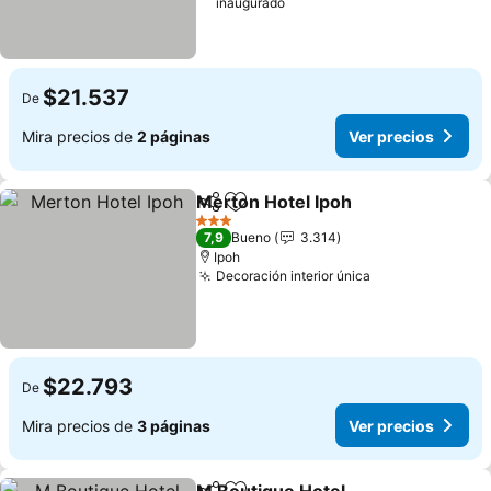
inaugurado
$21.537
De
Mira precios de
2 páginas
Ver precios
Merton Hotel Ipoh
Compartir
Agregar a favoritos
3 Estrellas
7,9
Bueno
3.314
Ipoh
Decoración interior única
$22.793
De
Mira precios de
3 páginas
Ver precios