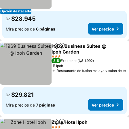
Opción destacada
$28.945
De
Mira precios de
8 páginas
Ver precios
1969 Business Suites @
Compartir
Agregar a favoritos
Ipoh Garden
3 Estrellas
8,5
Excelente
1.992
Ipoh
Restaurante de fusión malaya y salón de té
$29.821
De
Mira precios de
7 páginas
Ver precios
Zone Hotel Ipoh
Compartir
Agregar a favoritos