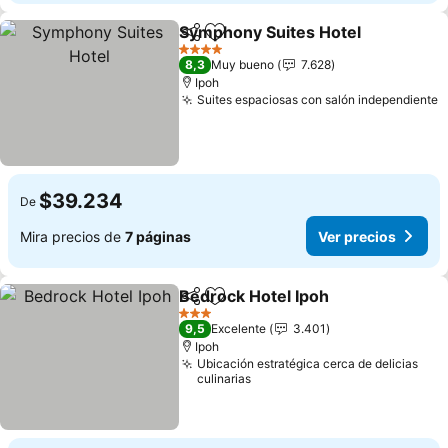
Symphony Suites Hotel
Compartir
Agregar a favoritos
4 Estrellas
8,3
Muy bueno
7.628
Ipoh
Suites espaciosas con salón independiente
$39.234
De
Mira precios de
7 páginas
Ver precios
Bedrock Hotel Ipoh
Compartir
Agregar a favoritos
3 Estrellas
9,5
Excelente
3.401
Ipoh
Ubicación estratégica cerca de delicias
culinarias