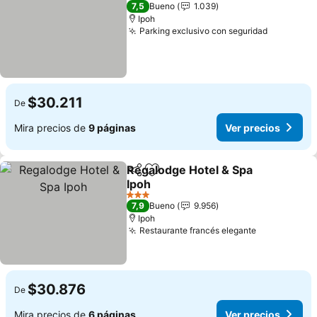
3 Estrellas
7,5
Bueno
1.039
Ipoh
Parking exclusivo con seguridad
$30.211
De
Mira precios de
9 páginas
Ver precios
Regalodge Hotel & Spa
Compartir
Agregar a favoritos
Ipoh
3 Estrellas
7,9
Bueno
9.956
Ipoh
Restaurante francés elegante
$30.876
De
Mira precios de
6 páginas
Ver precios