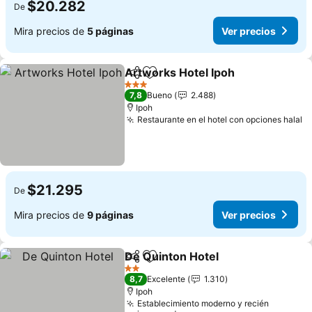
$20.282
De
Mira precios de
5 páginas
Ver precios
Artworks Hotel Ipoh
Compartir
Agregar a favoritos
3 Estrellas
7,8
Bueno
2.488
Ipoh
Restaurante en el hotel con opciones halal
$21.295
De
Mira precios de
9 páginas
Ver precios
De Quinton Hotel
Compartir
Agregar a favoritos
2 Estrellas
8,7
Excelente
1.310
Ipoh
Establecimiento moderno y recién