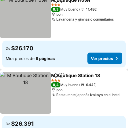
M Boutique Hotel
Compartir
Agregar a favoritos
3 Estrellas
8,3
Muy bueno
11.486
Ipoh
Lavandería y gimnasio comunitarios
$26.170
De
Mira precios de
9 páginas
Ver precios
M Boutique Station 18
Compartir
Agregar a favoritos
3 Estrellas
8,4
Muy bueno
6.442
Ipoh
Restaurante japonés Izakaya en el hotel
$26.391
De