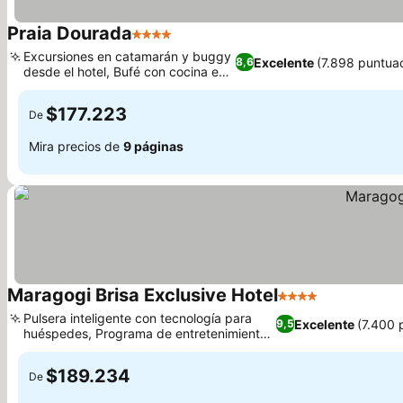
Praia Dourada
4 Estrellas
Ver precios
Excursiones en catamarán y buggy
Excelente
(7.898 puntua
8,6
desde el hotel, Bufé con cocina en
Ver precios
vivo
$177.223
De
Mira precios de
9 páginas
Maragogi Brisa Exclusive Hotel
4 Estrellas
Ver precios
Pulsera inteligente con tecnología para
Excelente
(7.400 
9,5
huéspedes, Programa de entretenimiento
Ver precios
nocturno en vivo
$189.234
De