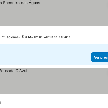
untuaciones)
a 13.2 km de: Centro de la ciudad
Ver prec
i