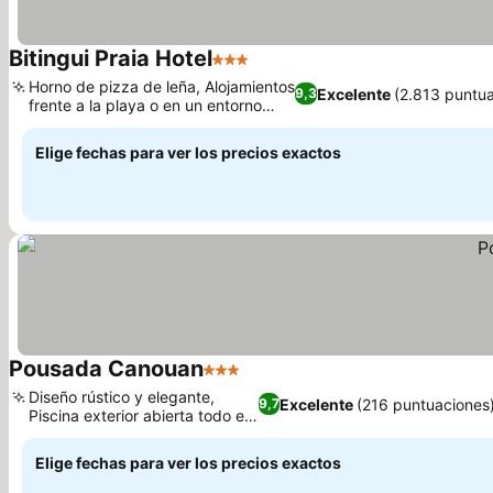
Bitingui Praia Hotel
3 Estrellas
Ver precios
Horno de pizza de leña, Alojamientos
Excelente
(2.813 puntu
9,3
frente a la playa o en un entorno
Ver precios
tropical
Elige fechas para ver los precios exactos
Pousada Canouan
3 Estrellas
Ver precios
Diseño rústico y elegante,
Excelente
(216 puntuaciones
9,7
Piscina exterior abierta todo el
Ver precios
año
Elige fechas para ver los precios exactos