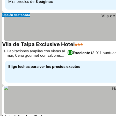
Mira precios de
8 páginas
Opción destacada
Vila de Taipa Exclusive Hotel
3 Estrellas
Ver precios
Habitaciones amplias con vistas al
Excelente
(3.011 puntuac
8,9
mar, Cena gourmet con sabores
Ver precios
locales
Elige fechas para ver los precios exactos