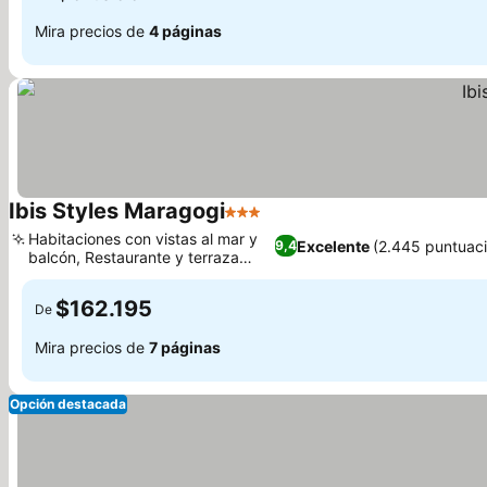
Mira precios de
4 páginas
Ibis Styles Maragogi
3 Estrellas
Ver precios
Habitaciones con vistas al mar y
Excelente
(2.445 puntuac
9,4
balcón, Restaurante y terraza
Ver precios
Maendu
$162.195
De
Mira precios de
7 páginas
Opción destacada