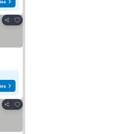
ios
Agregar a favoritos
Compartir
ios
Agregar a favoritos
Compartir