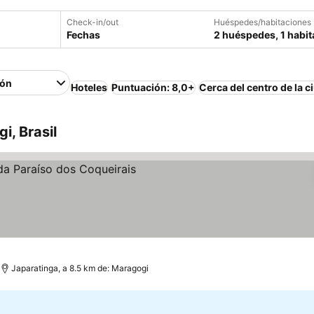
Check-in/out
Huéspedes/habitaciones
Fechas
2 huéspedes, 1 habit
ión
Hoteles
Puntuación: 8,0+
Cerca del centro de la c
i, Brasil
ecios
Japaratinga, a 8.5 km de: Maragogi