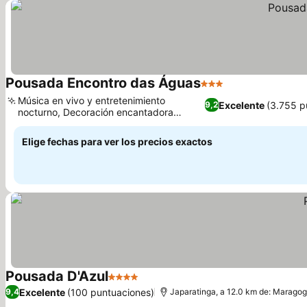
Pousada Encontro das Águas
3 Estrellas
Ver precios
Música en vivo y entretenimiento
Excelente
(3.755 p
9,2
nocturno, Decoración encantadora
Ver precios
inspirada en la naturaleza
Elige fechas para ver los precios exactos
Pousada D'Azul
4 Estrellas
Ver precios
Excelente
(100 puntuaciones)
9,4
Japaratinga, a 12.0 km de: Maragog