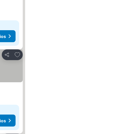
ios
Agregar a favoritos
Compartir
ios