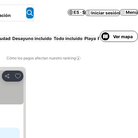
ES · $
Menú
Iniciar sesión
ación
Ver mapa
iudad
Desayuno incluido
Todo incluido
Playa
Piscina
Resort
Med
Cómo los pagos afectan nuestro ranking
Agregar a favoritos
Compartir