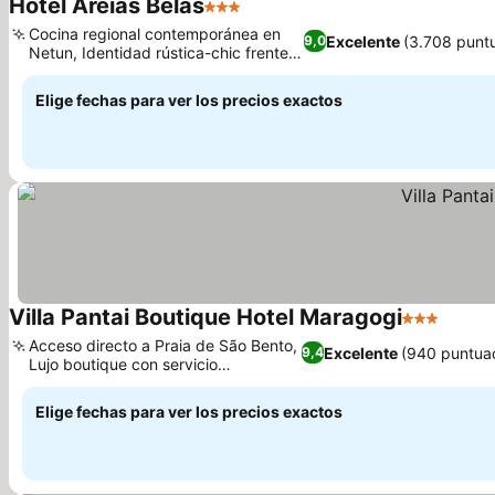
Hotel Areias Belas
3 Estrellas
Ver precios
Cocina regional contemporánea en
Excelente
(3.708 punt
9,0
Netun, Identidad rústica-chic frente a
Ver precios
la playa
Elige fechas para ver los precios exactos
Villa Pantai Boutique Hotel Maragogi
3 Estrellas
Ver pr
Acceso directo a Praia de São Bento,
Excelente
(940 puntua
9,4
Lujo boutique con servicio
Ver precios
personalizado
Elige fechas para ver los precios exactos