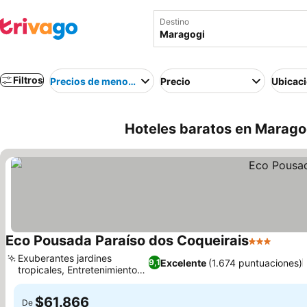
Destino
Filtros
Precios de menor a mayor
Precio
Ubicac
Hoteles baratos en Maragog
Eco Pousada Paraíso dos Coqueirais
3 Estrellas
Ver pr
Exuberantes jardines
Excelente
(1.674 puntuaciones)
9,1
tropicales, Entretenimiento
Ver precios
infantil
$61.866
De