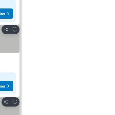
ios
Agregar a favoritos
Compartir
ios
Agregar a favoritos
Compartir