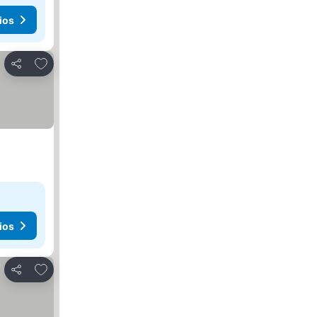
ios
Agregar a favoritos
Compartir
ios
Agregar a favoritos
Compartir