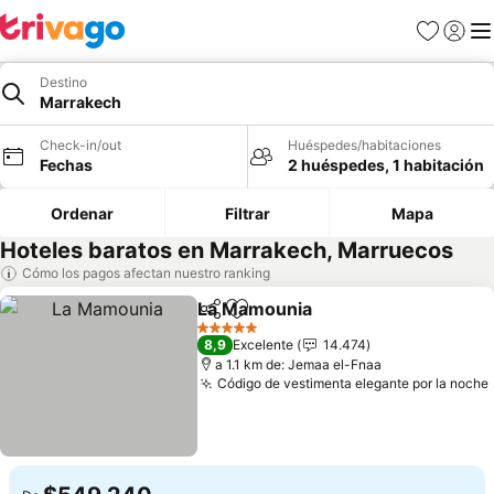
Favoritos
Iniciar 
Me
Destino
Marrakech
Check-in/out
Huéspedes/habitaciones
Fechas
2 huéspedes, 1 habitación
Ordenar
Filtrar
Mapa
Hoteles baratos en Marrakech, Marruecos
Cómo los pagos afectan nuestro ranking
La Mamounia
Compartir
Agregar a favoritos
5 Estrellas
8,9
Excelente
14.474
a 1.1 km de: Jemaa el-Fnaa
Código de vestimenta elegante por la noche