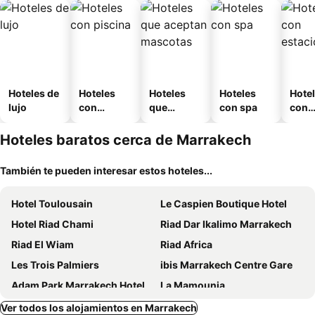
Hoteles de
Hoteles
Hoteles
Hoteles
Hote
lujo
con
que
con spa
con
piscina
aceptan
esta
mascotas
mien
Hoteles baratos cerca de Marrakech
También te pueden interesar estos hoteles...
Hotel Toulousain
Le Caspien Boutique Hotel
Hotel Riad Chami
Riad Dar Ikalimo Marrakech
Riad El Wiam
Riad Africa
Les Trois Palmiers
ibis Marrakech Centre Gare
Adam Park Marrakech Hotel & Spa
La Mamounia
ibis Marrakech Palmeraie
Relax Marrakech
Ver todos los alojamientos en Marrakech