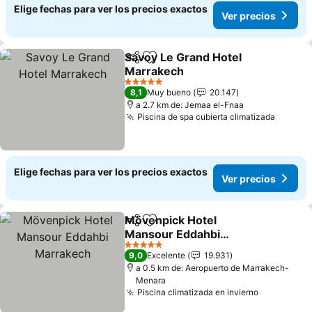
Elige fechas para ver los precios exactos
Ver precios
Savoy Le Grand Hotel
Compartir
Agregar a favoritos
Marrakech
5 Estrellas
8,1
Muy bueno
20.147
a 2.7 km de: Jemaa el-Fnaa
Piscina de spa cubierta climatizada
Elige fechas para ver los precios exactos
Ver precios
Mövenpick Hotel
Compartir
Agregar a favoritos
Mansour Eddahbi
Marrakech
5 Estrellas
9,0
Excelente
19.931
a 0.5 km de: Aeropuerto de Marrakech-
Menara
Piscina climatizada en invierno