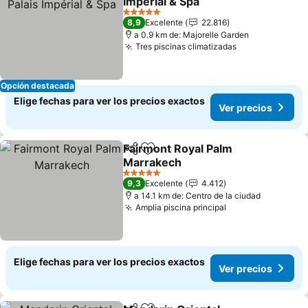
Impérial & Spa
5 Estrellas
8,9
Excelente
22.816
a 0.9 km de: Majorelle Garden
Tres piscinas climatizadas
Opción destacada
Elige fechas para ver los precios exactos
Ver precios
Fairmont Royal Palm
Compartir
Agregar a favoritos
Marrakech
5 Estrellas
9,3
Excelente
4.412
a 14.1 km de: Centro de la ciudad
Amplia piscina principal
Elige fechas para ver los precios exactos
Ver precios