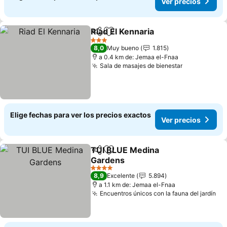
Ver precios
Riad El Kennaria
Compartir
Agregar a favoritos
3 Estrellas
8,0
Muy bueno
1.815
a 0.4 km de: Jemaa el-Fnaa
Sala de masajes de bienestar
Elige fechas para ver los precios exactos
Ver precios
TUI BLUE Medina
Compartir
Agregar a favoritos
Gardens
4 Estrellas
8,9
Excelente
5.894
a 1.1 km de: Jemaa el-Fnaa
Encuentros únicos con la fauna del jardín