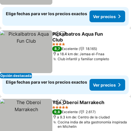
Elige fechas para ver los precios exactos
Ver precios
Pickalbatros Aqua Fun
Compartir
Agregar a favoritos
Club
4 Estrellas
8,7
Excelente
18.165
a 18.4 km de: Jemaa el-Fnaa
Club infantil y familiar completo
Opción destacada
Elige fechas para ver los precios exactos
Ver precios
The Oberoi Marrakech
Compartir
Agregar a favoritos
5 Estrellas
9,8
Excelente
2.617
a 9.3 km de: Centro de la ciudad
Cocina india de alta gastronomía inspirada
en Michelin