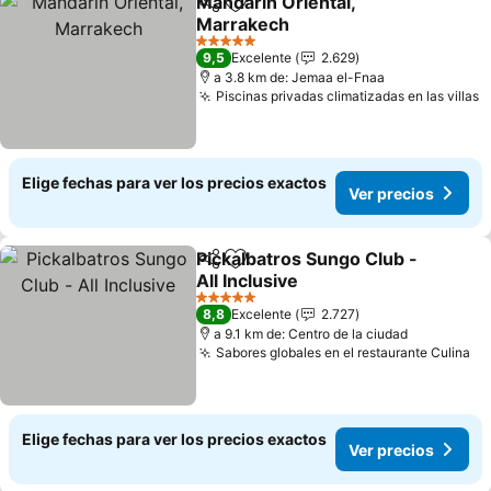
Mandarin Oriental,
Compartir
Agregar a favoritos
Marrakech
5 Estrellas
9,5
Excelente
2.629
a 3.8 km de: Jemaa el-Fnaa
Piscinas privadas climatizadas en las villas
Elige fechas para ver los precios exactos
Ver precios
Pickalbatros Sungo Club -
Compartir
Agregar a favoritos
All Inclusive
5 Estrellas
8,8
Excelente
2.727
a 9.1 km de: Centro de la ciudad
Sabores globales en el restaurante Culina
Elige fechas para ver los precios exactos
Ver precios