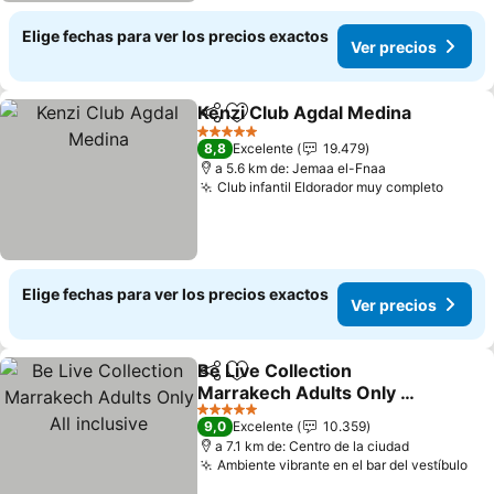
Elige fechas para ver los precios exactos
Ver precios
Kenzi Club Agdal Medina
Compartir
Agregar a favoritos
5 Estrellas
8,8
Excelente
19.479
a 5.6 km de: Jemaa el-Fnaa
Club infantil Eldorador muy completo
Elige fechas para ver los precios exactos
Ver precios
Be Live Collection
Compartir
Agregar a favoritos
Marrakech Adults Only All
inclusive
5 Estrellas
9,0
Excelente
10.359
a 7.1 km de: Centro de la ciudad
Ambiente vibrante en el bar del vestíbulo