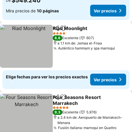
$549.240
De
Mira precios de
10 páginas
Ver precios
Riad Moonlight
Compartir
Agregar a favoritos
4 Estrellas
8,8
Excelente
607
a 1.1 km de: Jemaa el-Fnaa
Auténtico hammam y spa marroquí
Elige fechas para ver los precios exactos
Ver precios
Four Seasons Resort
Compartir
Agregar a favoritos
Marrakech
5 Estrellas
9,3
Excelente
5.976
a 2.4 km de: Aeropuerto de Marrakech-
Menara
Fusión italiana-marroquí en Quattro