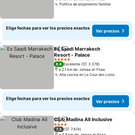
Política de alojamiento familiar
Elige fechas para ver los precios exactos
Ver precios
Es Saadi Marrakech
Compartir
Agregar a favoritos
Resort - Palace
5 Estrellas
8,6
Excelente
3.378
a 2.1 km de: Jemaa el-Fnaa
Alta cocina en La Cour des Lions
Elige fechas para ver los precios exactos
Ver precios
Club Madina All Inclusive
Compartir
Agregar a favoritos
4 Estrellas
7,3
7.674
a 4.9 km de: Jemaa el-Fnaa