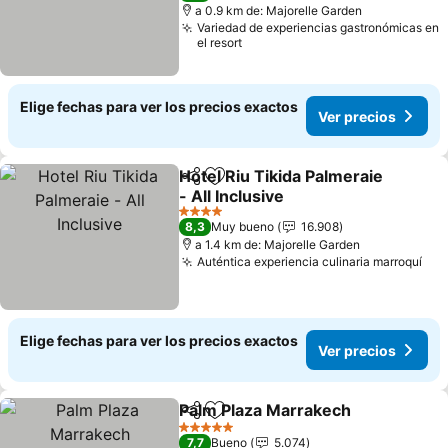
a 0.9 km de: Majorelle Garden
Variedad de experiencias gastronómicas en
el resort
Elige fechas para ver los precios exactos
Ver precios
Hotel Riu Tikida Palmeraie
Compartir
Agregar a favoritos
- All Inclusive
4 Estrellas
8,3
Muy bueno
16.908
a 1.4 km de: Majorelle Garden
Auténtica experiencia culinaria marroquí
Elige fechas para ver los precios exactos
Ver precios
Palm Plaza Marrakech
Compartir
Agregar a favoritos
5 Estrellas
7,7
Bueno
5.074