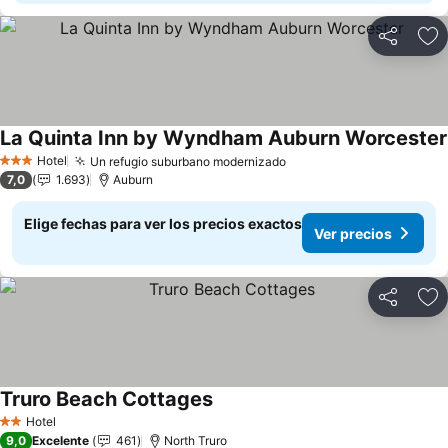
Compartir
Ag
La Quinta Inn by Wyndham Auburn Worcester
Hotel
Un refugio suburbano modernizado
Ver precios
3 Estrellas
7,0
1.693
Auburn
Elige fechas para ver los precios exactos
Ver precios
Compartir
Ag
Truro Beach Cottages
Ver precios
Hotel
2 Estrellas
9,0
Excelente
461
North Truro