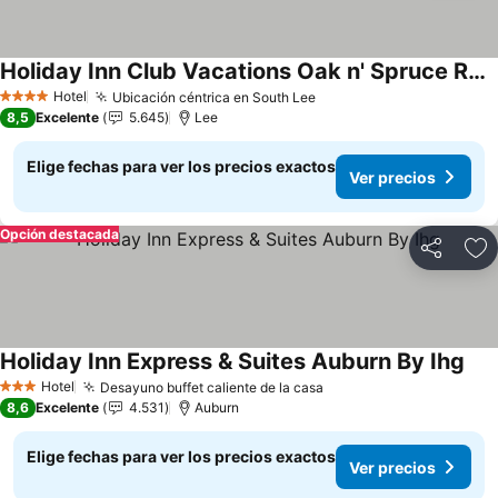
Holiday Inn Club Vacations Oak n' Spruce Resort
Ver precios
Hotel
Ubicación céntrica en South Lee
Ver precios
4 Estrellas
8,5
Excelente
5.645
Lee
Elige fechas para ver los precios exactos
Ver precios
Opción destacada
Compartir
Ag
Holiday Inn Express & Suites Auburn By Ihg
Ver
Hotel
Desayuno buffet caliente de la casa
Ver precios
3 Estrellas
8,6
Excelente
4.531
Auburn
Elige fechas para ver los precios exactos
Ver precios