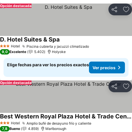
Opción destacada
Compartir
Ag
D. Hotel Suites & Spa
Ver precios
Hotel
Piscina cubierta y jacuzzi climatizado
Ver precios
3 Estrellas
9,0
Excelente
5.402
Holyoke
Elige fechas para ver los precios exactos
Ver precios
Opción destacada
Compartir
Ag
Best Western Royal Plaza Hotel & Trade Center
Ver precios
Hotel
Amplio bufé de desayuno frío y caliente
Ver precios
3 Estrellas
7,8
Bueno
4.859
Marlborough