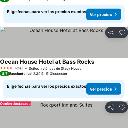
Elige fechas para ver los precios exactos
Ver precios
Compartir
Ag
Ocean House Hotel at Bass Rocks
Ver precios
Hotel
Suites históricas de Stacy House
Ver precios
4 Estrellas
8,7
Excelente
2.391
Gloucester
Elige fechas para ver los precios exactos
Ver precios
Opción destacada
Compartir
Ag