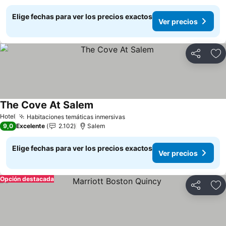
Elige fechas para ver los precios exactos
Ver precios
Compartir
Ag
The Cove At Salem
Ver precios
Hotel
Habitaciones temáticas inmersivas
Ver precios
9,0
Excelente
2.102
Salem
Elige fechas para ver los precios exactos
Ver precios
Opción destacada
Compartir
Ag