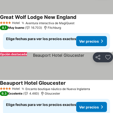
Great Wolf Lodge New England
Ver precios
Hotel
Aventura interactiva de MagiQuest
Ver precios
4 Estrellas
8,1
Muy bueno
16.703
Fitchburg
Elige fechas para ver los precios exactos
Ver precios
Opción destacada
Compartir
Ag
Beauport Hotel Gloucester
Ver precios
Hotel
Encanto boutique náutico de Nueva Inglaterra
Ver precios
4 Estrellas
9,3
Excelente
4.460
Gloucester
Elige fechas para ver los precios exactos
Ver precios