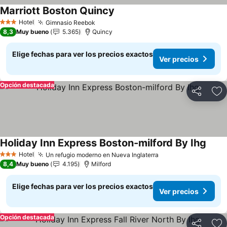
Marriott Boston Quincy
Ver precios
Hotel
Gimnasio Reebok
Ver precios
3 Estrellas
8,3
Muy bueno
5.365
Quincy
Elige fechas para ver los precios exactos
Ver precios
Opción destacada
Compartir
Ag
Holiday Inn Express Boston-milford By Ihg
Ver p
Hotel
Un refugio moderno en Nueva Inglaterra
Ver precios
3 Estrellas
8,4
Muy bueno
4.195
Milford
Elige fechas para ver los precios exactos
Ver precios
Opción destacada