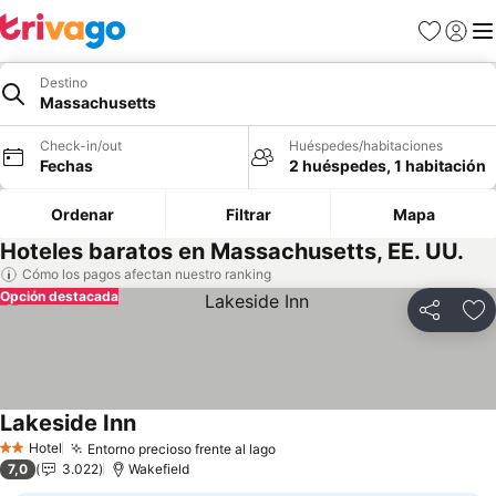
Favoritos
Iniciar 
Me
Destino
Massachusetts
Check-in/out
Huéspedes/habitaciones
Fechas
2 huéspedes, 1 habitación
Ordenar
Filtrar
Mapa
Hoteles baratos en Massachusetts, EE. UU.
Cómo los pagos afectan nuestro ranking
Opción destacada
Compartir
Ag
Lakeside Inn
Ver precios
Hotel
Entorno precioso frente al lago
Ver precios
2 Estrellas
7,0
3.022
Wakefield