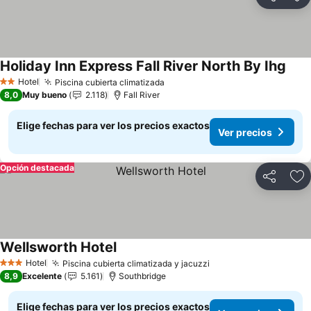
Compartir
Ag
Holiday Inn Express Fall River North By Ihg
Ver 
Hotel
Piscina cubierta climatizada
Ver precios
2 Estrellas
8,0
Muy bueno
2.118
Fall River
Elige fechas para ver los precios exactos
Ver precios
Opción destacada
Compartir
Ag
Wellsworth Hotel
Ver precios
Hotel
Piscina cubierta climatizada y jacuzzi
Ver precios
3 Estrellas
8,9
Excelente
5.161
Southbridge
Elige fechas para ver los precios exactos