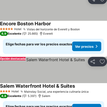
Compartir
Ag
Encore Boston Harbor
Ver precios
Hotel
Vistas del horizonte de Everett y Boston
Ver precios
5 Estrellas
8,9
Excelente
25.665
Everett
Elige fechas para ver los precios exactos
Ver precios
Opción destacada
Compartir
Ag
Salem Waterfront Hotel & Suites
Ver precios
Hotel
Mainstay Social, una experiencia culinaria única
Ver preci
4 Estrellas
8,8
Excelente
5.397
Salem
Elige fechas para ver los precios exactos