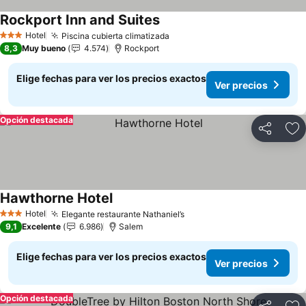
Rockport Inn and Suites
Ver precios
Hotel
Piscina cubierta climatizada
Ver precios
3 Estrellas
8,3
Muy bueno
4.574
Rockport
Elige fechas para ver los precios exactos
Ver precios
Opción destacada
Compartir
Ag
Hawthorne Hotel
Ver precios
Hotel
Elegante restaurante Nathaniel’s
Ver precios
3 Estrellas
9,1
Excelente
6.986
Salem
Elige fechas para ver los precios exactos
Ver precios
Opción destacada