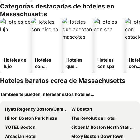
Categorías destacadas de hoteles en
Massachusetts
Hoteles de
Hoteles
Hoteles
Hoteles
Hote
lujo
con
que
con spa
con
piscina
aceptan
esta
mascotas
mien
Hoteles baratos cerca de Massachusetts
También te pueden interesar estos hoteles...
Hyatt Regency Boston/Cambridge
W Boston
Hilton Boston Park Plaza
The Revolution Hotel
YOTEL Boston
citizenM Boston North Station
Arcadian Hotel
Moxy Boston Downtown