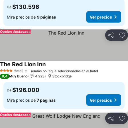
$130.596
De
Mira precios de
9 páginas
Ver precios
Opción destacada
Compartir
Ag
The Red Lion Inn
Ver precios
Hotel
Tiendas boutique seleccionadas en el hotel
Ver precios
4 Estrellas
8,4
Muy bueno
4.923
Stockbridge
$196.000
De
Mira precios de
7 páginas
Ver precios
Opción destacada
Compartir
Ag