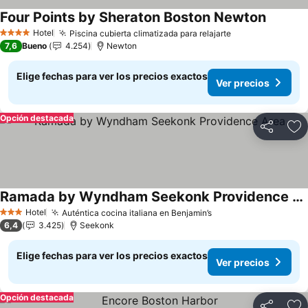
Four Points by Sheraton Boston Newton
Ver pre
Hotel
Piscina cubierta climatizada para relajarte
Ver precios
4 Estrellas
7,6
Bueno
4.254
Newton
Elige fechas para ver los precios exactos
Ver precios
Opción destacada
Compartir
Ag
Ramada by Wyndham Seekonk Providence Area
Ver precios
Hotel
Auténtica cocina italiana en Benjamin’s
Ver precios
3 Estrellas
6,4
3.425
Seekonk
Elige fechas para ver los precios exactos
Ver precios
Opción destacada