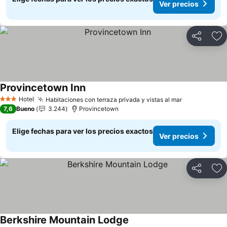
Ver precios
Compartir
Ag
Provincetown Inn
Ver precios
Hotel
Habitaciones con terraza privada y vistas al mar
Ver precios
3 Estrellas
7,6
Bueno
3.244
Provincetown
Elige fechas para ver los precios exactos
Ver precios
Compartir
Ag
Berkshire Mountain Lodge
Ver precios