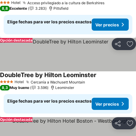
Hotel
Acceso privilegiado a la cultura de Berkshires
Ver precios
3 Estrellas
8,8
Excelente
3.283
Pittsfield
Elige fechas para ver los precios exactos
Ver precios
Opción destacada
Compartir
Ag
DoubleTree by Hilton Leominster
Ver precios
Hotel
Cercanía a Wachusett Mountain
Ver precios
4 Estrellas
8,3
Muy bueno
3.596
Leominster
Elige fechas para ver los precios exactos
Ver precios
Opción destacada
Compartir
Ag