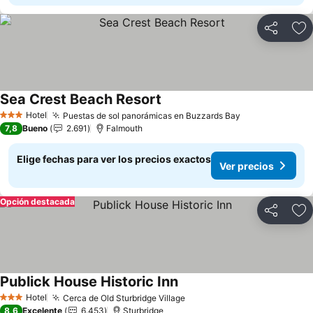
Compartir
Ag
Sea Crest Beach Resort
Ver precios
Hotel
Puestas de sol panorámicas en Buzzards Bay
Ver precios
3 Estrellas
7,8
Bueno
2.691
Falmouth
Elige fechas para ver los precios exactos
Ver precios
Opción destacada
Compartir
Ag
Publick House Historic Inn
Ver precios
Hotel
Cerca de Old Sturbridge Village
Ver precios
3 Estrellas
8,6
Excelente
6.453
Sturbridge