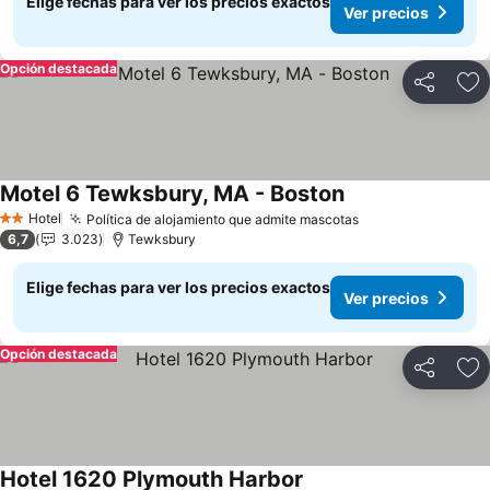
Elige fechas para ver los precios exactos
Ver precios
Opción destacada
Compartir
Ag
Motel 6 Tewksbury, MA - Boston
Ver precios
Hotel
Política de alojamiento que admite mascotas
Ver precios
2 Estrellas
6,7
3.023
Tewksbury
Elige fechas para ver los precios exactos
Ver precios
Opción destacada
Compartir
Ag
Hotel 1620 Plymouth Harbor