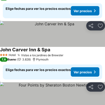
Elige fechas para ver los precios exactos
Ver precios
Compartir
Ag
John Carver Inn & Spa
Ver precios
Hotel
Vistas a los jardines de Brewster
Ver precios
3 Estrellas
7,8
Bueno
3.828
Plymouth
Elige fechas para ver los precios exactos
Ver precios
Compartir
Ag