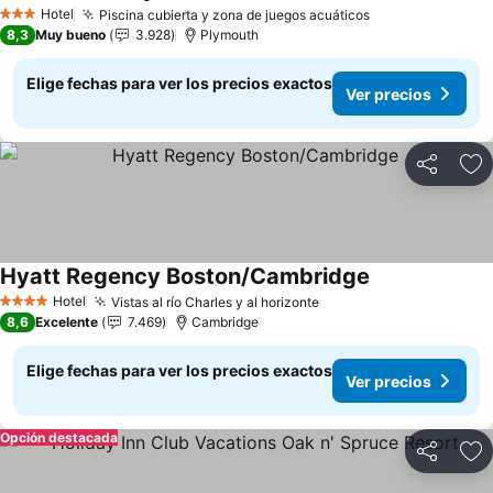
Ver precios
Hotel
Piscina cubierta y zona de juegos acuáticos
Ver precios
3 Estrellas
8,3
Muy bueno
3.928
Plymouth
Elige fechas para ver los precios exactos
Ver precios
Compartir
Ag
Hyatt Regency Boston/Cambridge
Ver precios
Hotel
Vistas al río Charles y al horizonte
Ver precios
4 Estrellas
8,6
Excelente
7.469
Cambridge
Elige fechas para ver los precios exactos
Ver precios
Opción destacada
Compartir
Ag