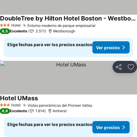
DoubleTree by Hilton Hotel Boston - Westborough
Ver precios
Hotel
Entorno moderno de parque empresarial
Ver precios
3 Estrellas
8,5
Excelente
3.511
Westborough
Elige fechas para ver los precios exactos
Ver precios
Compartir
Ag
Hotel UMass
Ver precios
Hotel
Vistas panorámicas del Pioneer Valley
Ver precios
3 Estrellas
8,6
Excelente
1.914
Amherst
Elige fechas para ver los precios exactos
Ver precios