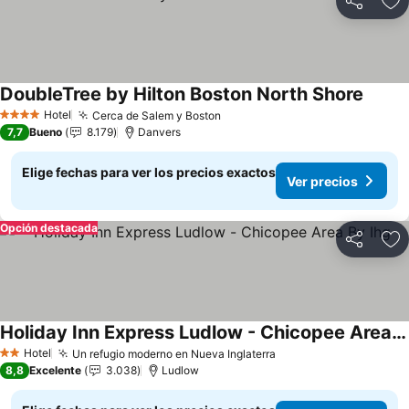
Compartir
Ag
DoubleTree by Hilton Boston North Shore
Ver pr
Hotel
Cerca de Salem y Boston
Ver precios
4 Estrellas
7,7
Bueno
8.179
Danvers
Elige fechas para ver los precios exactos
Ver precios
Opción destacada
Compartir
Ag
Holiday Inn Express Ludlow - Chicopee Area By Ihg
Ver precios
Hotel
Un refugio moderno en Nueva Inglaterra
Ver precios
2 Estrellas
8,8
Excelente
3.038
Ludlow