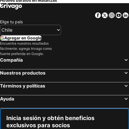
Hoteles baratos en Matanzas
Facebook
Twitter
Insta
Yo
Elige tu país
Agregar en Google
Encuentra nuestros resultados
fácilmente: agrega trivago como
fuente preferida en Google.
Compañía
Nuestros productos
Términos y políticas
Ayuda
Inicia sesión y obtén beneficios
exclusivos para socios