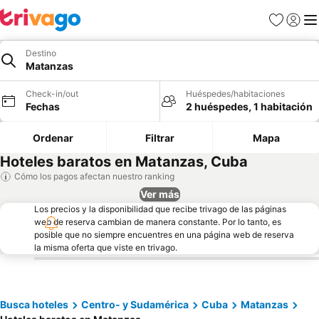
Favoritos
Iniciar 
Me
Destino
Matanzas
Check-in/out
Huéspedes/habitaciones
Fechas
2 huéspedes, 1 habitación
Ordenar
Filtrar
Mapa
Hoteles baratos en Matanzas, Cuba
Cómo los pagos afectan nuestro ranking
Ver más
Los precios y la disponibilidad que recibe trivago de las páginas
web de reserva cambian de manera constante. Por lo tanto, es
posible que no siempre encuentres en una página web de reserva
la misma oferta que viste en trivago.
Busca hoteles
Centro- y Sudamérica
Cuba
Matanzas