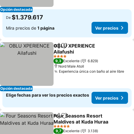
Opción destacada
$1.379.617
De
Mira precios de
1 página
Ver precios
OBLU XPERIENCE
Compartir
Agregar a favoritos
Ailafushi
4 Estrellas
9,3
Excelente
6.829
Nord Male Atoll
Experiencia única con baño al aire libre
Opción destacada
Elige fechas para ver los precios exactos
Ver precios
Four Seasons Resort
Compartir
Agregar a favoritos
Maldives at Kuda Huraa
5 Estrellas
9,7
Excelente
3.138