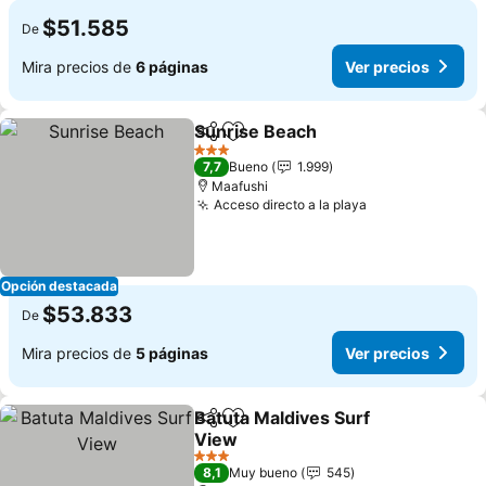
$51.585
De
Mira precios de
6 páginas
Ver precios
Sunrise Beach
Compartir
Agregar a favoritos
3 Estrellas
7,7
Bueno
1.999
Maafushi
Acceso directo a la playa
Opción destacada
$53.833
De
Mira precios de
5 páginas
Ver precios
Batuta Maldives Surf
Compartir
Agregar a favoritos
View
3 Estrellas
8,1
Muy bueno
545