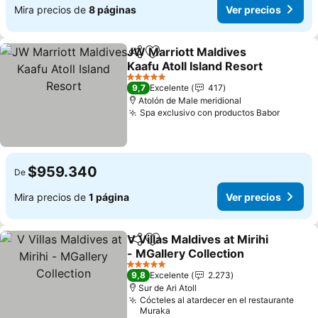
Mira precios de
8 páginas
Ver precios
JW Marriott Maldives
Compartir
Agregar a favoritos
Kaafu Atoll Island Resort
5 Estrellas
9,7
Excelente
417
Atolón de Male meridional
Spa exclusivo con productos Babor
$959.340
De
Mira precios de
1 página
Ver precios
V Villas Maldives at Mirihi
Compartir
Agregar a favoritos
- MGallery Collection
5 Estrellas
9,8
Excelente
2.273
Sur de Ari Atoll
Cócteles al atardecer en el restaurante
Muraka