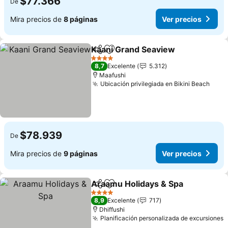
$77.366
De
Mira precios de
8 páginas
Ver precios
Kaani Grand Seaview
Compartir
Agregar a favoritos
4 Estrellas
8,7
Excelente
5.312
Maafushi
Ubicación privilegiada en Bikini Beach
$78.939
De
Mira precios de
9 páginas
Ver precios
Araamu Holidays & Spa
Compartir
Agregar a favoritos
4 Estrellas
8,9
Excelente
717
Dhiffushi
Planificación personalizada de excursiones