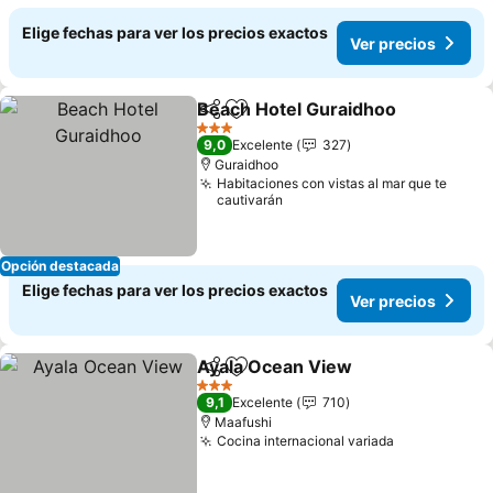
Elige fechas para ver los precios exactos
Ver precios
Beach Hotel Guraidhoo
Compartir
Agregar a favoritos
3 Estrellas
9,0
Excelente
327
Guraidhoo
Habitaciones con vistas al mar que te
cautivarán
Opción destacada
Elige fechas para ver los precios exactos
Ver precios
Ayala Ocean View
Compartir
Agregar a favoritos
3 Estrellas
9,1
Excelente
710
Maafushi
Cocina internacional variada