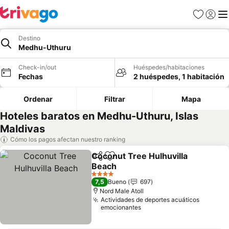
Favoritos
Iniciar 
Me
Destino
Medhu-Uthuru
Check-in/out
Huéspedes/habitaciones
Fechas
2 huéspedes, 1 habitación
Ordenar
Filtrar
Mapa
Hoteles baratos en Medhu-Uthuru, Islas
Maldivas
Cómo los pagos afectan nuestro ranking
Coconut Tree Hulhuvilla
Compartir
Agregar a favoritos
Beach
4 Estrellas
7,5
Bueno
697
Nord Male Atoll
Actividades de deportes acuáticos
emocionantes