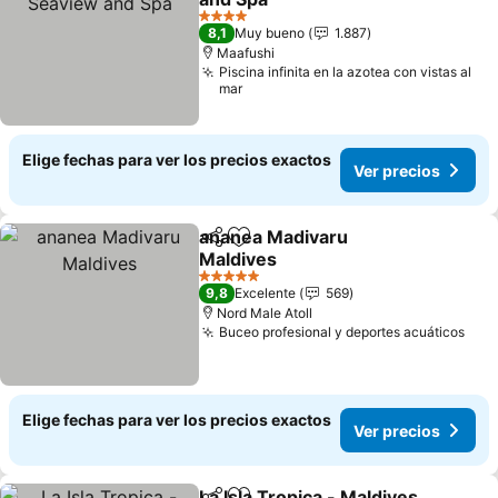
4 Estrellas
8,1
Muy bueno
1.887
Maafushi
Piscina infinita en la azotea con vistas al
mar
Elige fechas para ver los precios exactos
Ver precios
ananea Madivaru
Compartir
Agregar a favoritos
Maldives
5 Estrellas
9,8
Excelente
569
Nord Male Atoll
Buceo profesional y deportes acuáticos
Elige fechas para ver los precios exactos
Ver precios
La Isla Tropica - Maldives