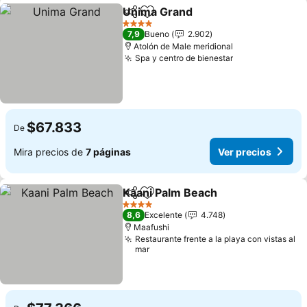
Unima Grand
Compartir
Agregar a favoritos
4 Estrellas
7,9
Bueno
2.902
Atolón de Male meridional
Spa y centro de bienestar
$67.833
De
Mira precios de
7 páginas
Ver precios
Kaani Palm Beach
Compartir
Agregar a favoritos
4 Estrellas
8,6
Excelente
4.748
Maafushi
Restaurante frente a la playa con vistas al
mar