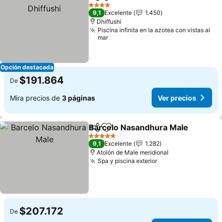
Compartir
Agregar a favoritos
4 Estrellas
9,1
Excelente
1.450
Dhiffushi
Piscina infinita en la azotea con vistas al
mar
Opción destacada
$191.864
De
Mira precios de
3 páginas
Ver precios
Barcelo Nasandhura Male
Compartir
Agregar a favoritos
5 Estrellas
9,1
Excelente
1.282
Atolón de Male meridional
Spa y piscina exterior
$207.172
De