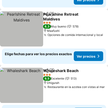
Pearlshine Retreat
Compartir
Agregar a favoritos
Maldives
3 Estrellas
8,3
Muy bueno
578
Maafushi
Opciones de comida internacional y local
Elige fechas para ver los precios exactos
Ver precios
Whaleshark Beach
Compartir
Agregar a favoritos
3 Estrellas
9,5
Excelente
513
Dhigurah
Restaurante en la azotea con vistas al mar