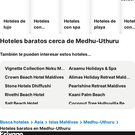
Hoteles de
Hoteles
Hoteles
Hoteles de
Hote
lujo
con
con spa
playa
con
piscina
esta
mien
Hoteles baratos cerca de Medhu-Uthuru
También te pueden interesar estos hoteles...
Vignette Collection Noku Maldives By Ihg
Araamu Holidays & Spa
Crown Beach Hotel Maldives
Alimas Holiday Retreat Maldives
Stone Hotels Dhiffushi
Pearlshine Retreat Maldives
Rivethi Beach Hotel
Kaani Palm Beach
Salt Beach Hotel
Coconut Tree Hulhuvilla Beach
Kaani Grand Seaview
Palm Residence
PERLA Dhangethi
Ari Grand Hotel & Spa
Busca hoteles
Asia
Islas Maldivas
Medhu-Uthuru
Hoteles baratos en Medhu-Uthuru
Kuredhi Beach Inn
Ras Rana Lodge