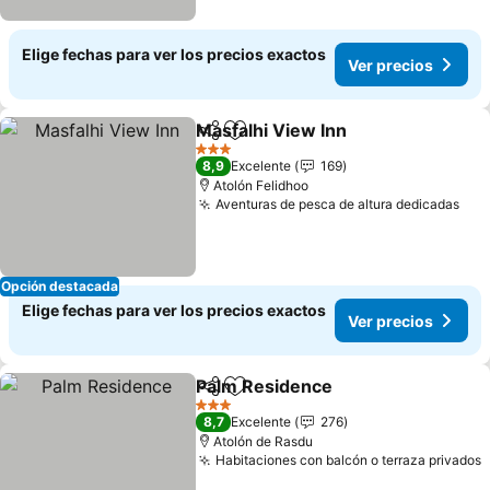
Elige fechas para ver los precios exactos
Ver precios
Masfalhi View Inn
Compartir
Agregar a favoritos
3 Estrellas
8,9
Excelente
169
Atolón Felidhoo
Aventuras de pesca de altura dedicadas
Opción destacada
Elige fechas para ver los precios exactos
Ver precios
Palm Residence
Compartir
Agregar a favoritos
3 Estrellas
8,7
Excelente
276
Atolón de Rasdu
Habitaciones con balcón o terraza privados