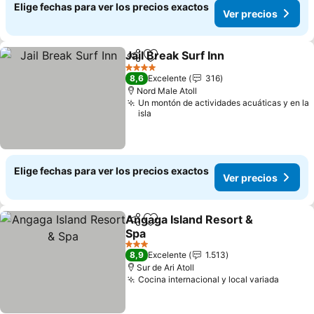
Elige fechas para ver los precios exactos
Ver precios
Jail Break Surf Inn
Compartir
Agregar a favoritos
4 Estrellas
8,6
Excelente
316
Nord Male Atoll
Un montón de actividades acuáticas y en la
isla
Elige fechas para ver los precios exactos
Ver precios
Angaga Island Resort &
Compartir
Agregar a favoritos
Spa
3 Estrellas
8,9
Excelente
1.513
Sur de Ari Atoll
Cocina internacional y local variada