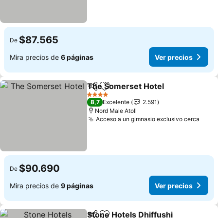
$87.565
De
Mira precios de
6 páginas
Ver precios
The Somerset Hotel
Compartir
Agregar a favoritos
4 Estrellas
8,7
Excelente
2.591
Nord Male Atoll
Acceso a un gimnasio exclusivo cerca
$90.690
De
Mira precios de
9 páginas
Ver precios
Stone Hotels Dhiffushi