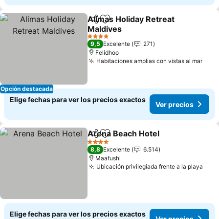
Alimas Holiday Retreat
Compartir
Agregar a favoritos
Maldives
4 Estrellas
9,5
Excelente
271
Felidhoo
Habitaciones amplias con vistas al mar
Opción destacada
Elige fechas para ver los precios exactos
Ver precios
Arena Beach Hotel
Compartir
Agregar a favoritos
4 Estrellas
8,8
Excelente
6.514
Maafushi
Ubicación privilegiada frente a la playa
Elige fechas para ver los precios exactos
Ver precios