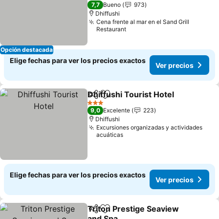
4 Estrellas
7,7
Bueno
973
Dhiffushi
Cena frente al mar en el Sand Grill
Restaurant
Opción destacada
Elige fechas para ver los precios exactos
Ver precios
Dhiffushi Tourist Hotel
Compartir
Agregar a favoritos
3 Estrellas
9,0
Excelente
223
Dhiffushi
Excursiones organizadas y actividades
acuáticas
Elige fechas para ver los precios exactos
Ver precios
Triton Prestige Seaview
Compartir
Agregar a favoritos
and Spa