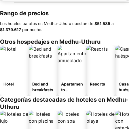
Rango de precios
Los hoteles baratos en Medhu-Uthuru cuestan de
‎$51.585
a
‎$1.379.617
por noche.
Otros hospedajes en Medhu-Uthuru
Hotel
Bed and
Apartamen
Resorts
Casa
breakfasts
to
hués
amueblad
Categorías destacadas de hoteles en Medhu-
o
Uthuru