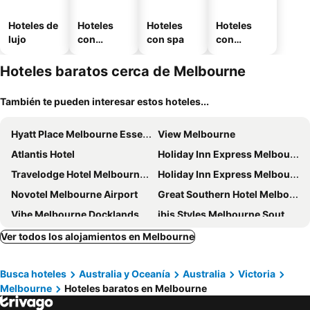
Hoteles de
Hoteles
Hoteles
Hoteles
lujo
con
con spa
con
piscina
estaciona
miento
Hoteles baratos cerca de Melbourne
También te pueden interesar estos hoteles...
Hyatt Place Melbourne Essendon Fields
View Melbourne
Atlantis Hotel
Holiday Inn Express Melbourne Little Collins By Ihg
Travelodge Hotel Melbourne Docklands
Holiday Inn Express Melbourne Southbank By Ihg
Novotel Melbourne Airport
Great Southern Hotel Melbourne
Vibe Melbourne Docklands
ibis Styles Melbourne Southbank
Holiday Inn Melbourne Airport By Ihg
Bounce Melbourne
Ver todos los alojamientos en Melbourne
The Victoria Hotel
Crown Promenade Melbourne
Busca hoteles
Australia y Oceanía
Australia
Victoria
Crowne Plaza Melbourne By Ihg
Melbourne City Apartment Hotel
Melbourne
Hoteles baratos en Melbourne
Novotel Melbourne on Collins
Rendezvous Hotel Melbourne