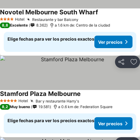
Novotel Melbourne South Wharf
Hotel
Restaurante y bar Balcony
4 Estrellas
8,8
Excelente
8.362
a 1.6 km de: Centro de la ciudad
Elige fechas para ver los precios exactos
Ver precios
Compartir
Ag
Stamford Plaza Melbourne
Hotel
Bar y restaurante Harry's
5 Estrellas
8,2
Muy bueno
19.581
a 0.6 km de: Federation Square
Elige fechas para ver los precios exactos
Ver precios