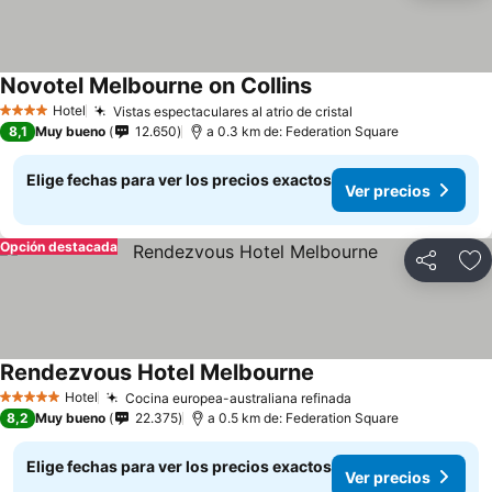
Novotel Melbourne on Collins
Hotel
Vistas espectaculares al atrio de cristal
4 Estrellas
8,1
Muy bueno
12.650
a 0.3 km de: Federation Square
Elige fechas para ver los precios exactos
Ver precios
Opción destacada
Compartir
Ag
Rendezvous Hotel Melbourne
Hotel
Cocina europea-australiana refinada
5 Estrellas
8,2
Muy bueno
22.375
a 0.5 km de: Federation Square
Elige fechas para ver los precios exactos
Ver precios