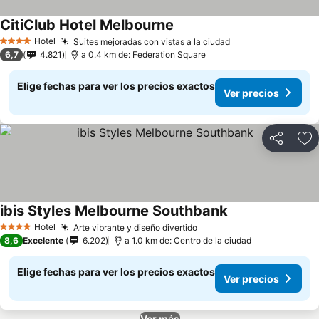
CitiClub Hotel Melbourne
Hotel
Suites mejoradas con vistas a la ciudad
4 Estrellas
6,7
4.821
a 0.4 km de: Federation Square
Elige fechas para ver los precios exactos
Ver precios
Compartir
Ag
ibis Styles Melbourne Southbank
Hotel
Arte vibrante y diseño divertido
4 Estrellas
8,6
Excelente
6.202
a 1.0 km de: Centro de la ciudad
Elige fechas para ver los precios exactos
Ver precios
Ver más