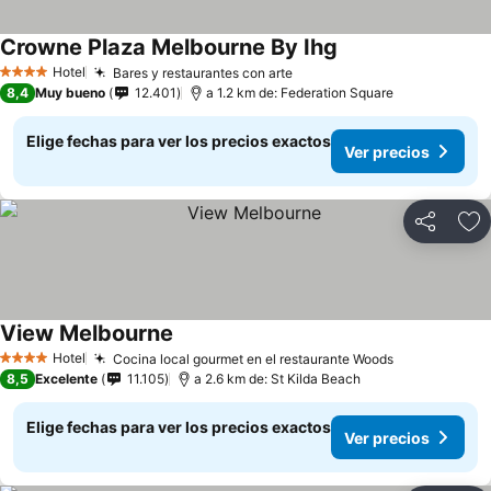
Crowne Plaza Melbourne By Ihg
Hotel
Bares y restaurantes con arte
4 Estrellas
8,4
Muy bueno
12.401
a 1.2 km de: Federation Square
Elige fechas para ver los precios exactos
Ver precios
Compartir
Ag
View Melbourne
Hotel
Cocina local gourmet en el restaurante Woods
4 Estrellas
8,5
Excelente
11.105
a 2.6 km de: St Kilda Beach
Elige fechas para ver los precios exactos
Ver precios