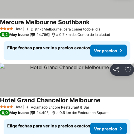
Mercure Melbourne Southbank
Hotel
Distrikt Melbourne, para comer todo el día
4 Estrellas
8,2
Muy bueno
14.756
a 0.7 km de: Centro de la ciudad
Elige fechas para ver los precios exactos
Ver precios
Compartir
Ag
Hotel Grand Chancellor Melbourne
Hotel
Aclamado Encore Restaurant & Bar
4 Estrellas
8,0
Muy bueno
14.495
a 0.5 km de: Federation Square
Elige fechas para ver los precios exactos
Ver precios