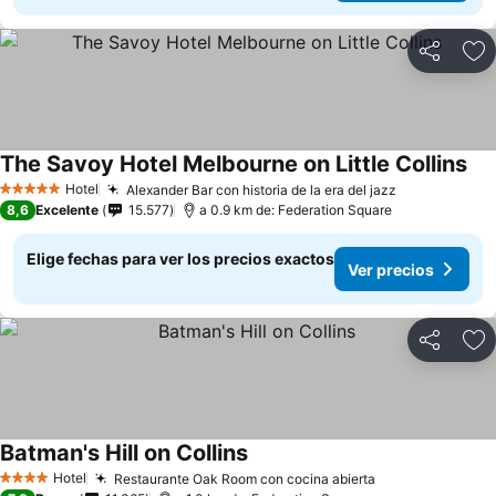
Compartir
Ag
The Savoy Hotel Melbourne on Little Collins
Hotel
Alexander Bar con historia de la era del jazz
5 Estrellas
8,6
Excelente
15.577
a 0.9 km de: Federation Square
Elige fechas para ver los precios exactos
Ver precios
Compartir
Ag
Batman's Hill on Collins
Hotel
Restaurante Oak Room con cocina abierta
4 Estrellas