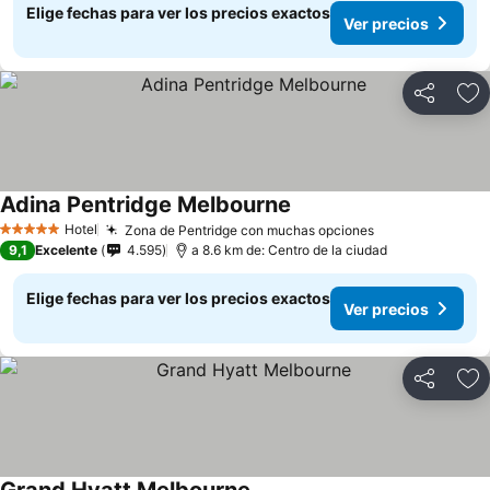
Elige fechas para ver los precios exactos
Ver precios
Compartir
Ag
Adina Pentridge Melbourne
Hotel
Zona de Pentridge con muchas opciones
5 Estrellas
9,1
Excelente
4.595
a 8.6 km de: Centro de la ciudad
Elige fechas para ver los precios exactos
Ver precios
Compartir
Ag