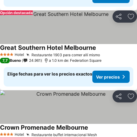
Opción destacada
Compartir
Ag
Great Southern Hotel Melbourne
Hotel
Restaurante 1903 para comer allí mismo
4 Estrellas
7,7
Bueno
24.961
a 1.0 km de: Federation Square
Elige fechas para ver los precios exactos
Ver precios
Compartir
Ag
Crown Promenade Melbourne
Hotel
Restaurante buffet internacional Mesh
4 Estrellas