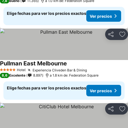
7,8
Bueno
11.365
a 1.0 km de: Federation Square
Elige fechas para ver los precios exactos
Ver precios
Compartir
Ag
Pullman East Melbourne
Hotel
Experiencia Cliveden Bar & Dining
5 Estrellas
8,6
Excelente
8.897
a 1.8 km de: Federation Square
Elige fechas para ver los precios exactos
Ver precios
Compartir
Ag