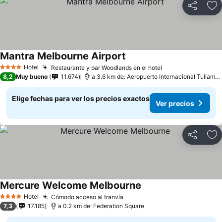
Compartir
Ag
Mantra Melbourne Airport
Hotel
Restaurante y bar Woodlands en el hotel
4 Estrellas
8,2
Muy bueno
11.674
a 3.6 km de: Aeropuerto Internacional Tullamarine
Elige fechas para ver los precios exactos
Ver precios
Compartir
Ag
Mercure Welcome Melbourne
Hotel
Cómodo acceso al tranvía
4 Estrellas
7,3
17.185
a 0.2 km de: Federation Square