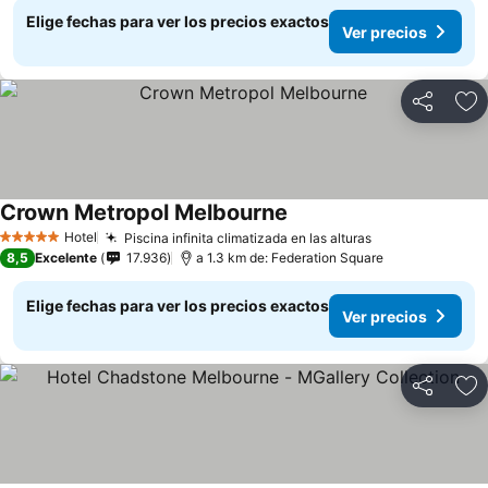
Elige fechas para ver los precios exactos
Ver precios
Compartir
Ag
Crown Metropol Melbourne
Hotel
Piscina infinita climatizada en las alturas
5 Estrellas
8,5
Excelente
17.936
a 1.3 km de: Federation Square
Elige fechas para ver los precios exactos
Ver precios
Compartir
Ag