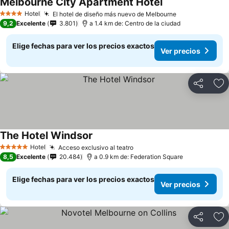
Melbourne City Apartment Hotel
Hotel
El hotel de diseño más nuevo de Melbourne
4 Estrellas
9,2
Excelente
3.801
a 1.4 km de: Centro de la ciudad
Elige fechas para ver los precios exactos
Ver precios
Compartir
Ag
The Hotel Windsor
Hotel
Acceso exclusivo al teatro
5 Estrellas
8,5
Excelente
20.484
a 0.9 km de: Federation Square
Elige fechas para ver los precios exactos
Ver precios
Compartir
Ag