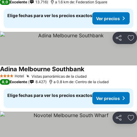
9,0
Excelente
13.716
a 1.6 km de: Federation Square
Elige fechas para ver los precios exactos
Ver precios
Compartir
Ag
Adina Melbourne Southbank
Hotel
Vistas panorámicas de la ciudad
4 Estrellas
8,9
Excelente
8.427
a 0.8 km de: Centro de la ciudad
Elige fechas para ver los precios exactos
Ver precios
Compartir
Ag