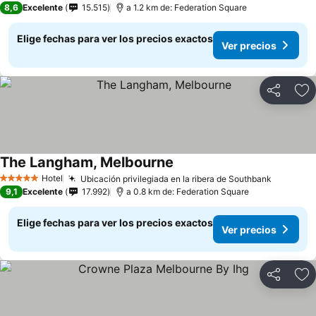
8,6
Excelente
15.515
a 1.2 km de: Federation Square
Elige fechas para ver los precios exactos
Ver precios
Compartir
Ag
The Langham, Melbourne
Hotel
Ubicación privilegiada en la ribera de Southbank
5 Estrellas
9,1
Excelente
17.992
a 0.8 km de: Federation Square
Elige fechas para ver los precios exactos
Ver precios
Compartir
Ag