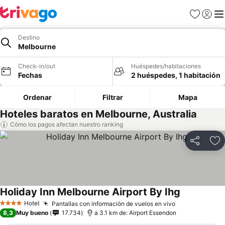
Favoritos
Iniciar 
Me
Destino
Melbourne
Check-in/out
Huéspedes/habitaciones
Fechas
2 huéspedes, 1 habitación
Ordenar
Filtrar
Mapa
Hoteles baratos en Melbourne, Australia
Cómo los pagos afectan nuestro ranking
Compartir
Ag
Holiday Inn Melbourne Airport By Ihg
Hotel
Pantallas con información de vuelos en vivo
4 Estrellas
8,3
Muy bueno
17.734
a 3.1 km de: Airport Essendon