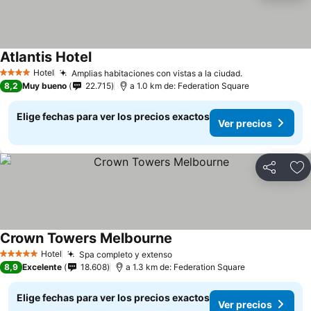
Atlantis Hotel
Hotel
Amplias habitaciones con vistas a la ciudad.
4 Estrellas
8,2
Muy bueno
22.715
a 1.0 km de: Federation Square
Elige fechas para ver los precios exactos
Ver precios
Compartir
Ag
Crown Towers Melbourne
Hotel
Spa completo y extenso
5 Estrellas
8,9
Excelente
18.608
a 1.3 km de: Federation Square
Elige fechas para ver los precios exactos
Ver precios