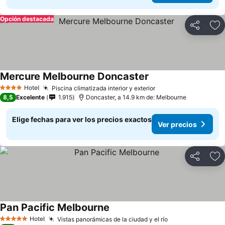
Opción destacada
Compartir
Ag
Mercure Melbourne Doncaster
Hotel
Piscina climatizada interior y exterior
4 Estrellas
8,5
Excelente
1.915
Doncaster, a 14.9 km de: Melbourne
Elige fechas para ver los precios exactos
Ver precios
Compartir
Ag
Pan Pacific Melbourne
Hotel
Vistas panorámicas de la ciudad y el río
5 Estrellas