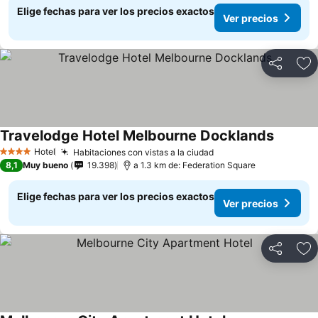
Elige fechas para ver los precios exactos
Ver precios
Compartir
Ag
Travelodge Hotel Melbourne Docklands
Hotel
Habitaciones con vistas a la ciudad
4 Estrellas
8,1
Muy bueno
19.398
a 1.3 km de: Federation Square
Elige fechas para ver los precios exactos
Ver precios
Compartir
Ag