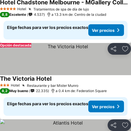
Hotel Chadstone Melbourne - MGallery Collection
Hotel
Tratamientos de spa de día de lujo
5 Estrellas
8,8
Excelente
4.537
a 13.3 km de: Centro de la ciudad
Elige fechas para ver los precios exactos
Ver precios
Opción destacada
Compartir
Ag
The Victoria Hotel
Hotel
Restaurante y bar Mister Munro
3 Estrellas
8,2
Muy bueno
22.335
a 0.4 km de: Federation Square
Elige fechas para ver los precios exactos
Ver precios
Compartir
Ag