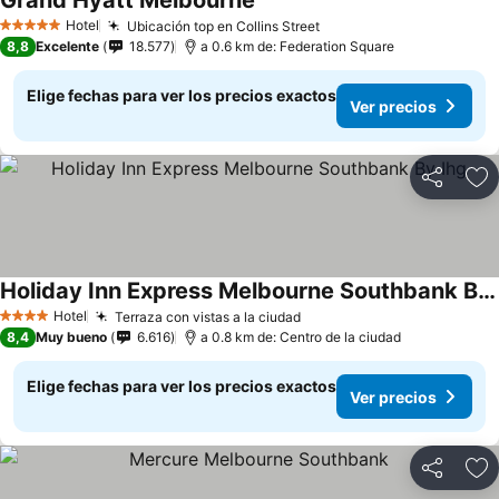
Grand Hyatt Melbourne
Hotel
Ubicación top en Collins Street
5 Estrellas
8,8
Excelente
18.577
a 0.6 km de: Federation Square
Elige fechas para ver los precios exactos
Ver precios
Compartir
Ag
Holiday Inn Express Melbourne Southbank By Ihg
Hotel
Terraza con vistas a la ciudad
4 Estrellas
8,4
Muy bueno
6.616
a 0.8 km de: Centro de la ciudad
Elige fechas para ver los precios exactos
Ver precios
Compartir
Ag