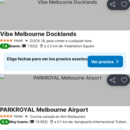
Compartir
Ag
Vibe Melbourne Docklands
Hotel
DOCK 18, para comer a cualquier hora
4 Estrellas
7,8
Bueno
7.922
a 2.2 km de: Federation Square
Elige fechas para ver los precios exactos
Ver precios
Compartir
Ag
PARKROYAL Melbourne Airport
Hotel
Cocina variada en Airo Restaurant
4 Estrellas
8,4
Muy bueno
15.952
a 0.1 km de: Aeropuerto Internacional Tullamarine