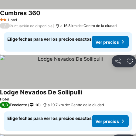
Cumbres 360
Ver precios
Hotel
2 Estrellas
/
a 16.8 km de: Centro de la ciudad
Puntuación no disponible
Elige fechas para ver los precios exactos
Ver precios
Compartir
Ag
Lodge Nevados De Sollipulli
Ver precios
Hotel
9,3
Excelente
10
a 19.7 km de: Centro de la ciudad
Elige fechas para ver los precios exactos
Ver precios