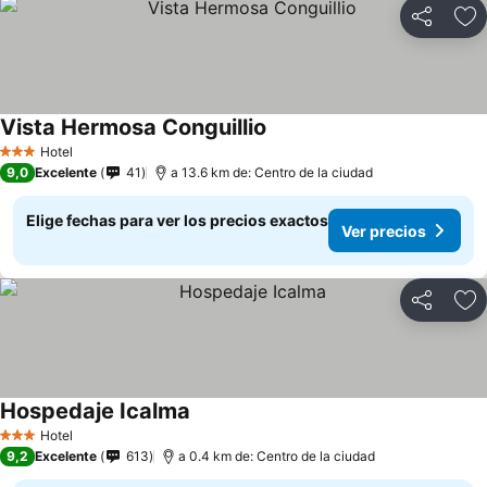
Compartir
Ag
Vista Hermosa Conguillio
Ver precios
Hotel
3 Estrellas
9,0
Excelente
41
a 13.6 km de: Centro de la ciudad
Elige fechas para ver los precios exactos
Ver precios
Compartir
Ag
Hospedaje Icalma
Ver precios
Hotel
3 Estrellas
9,2
Excelente
613
a 0.4 km de: Centro de la ciudad