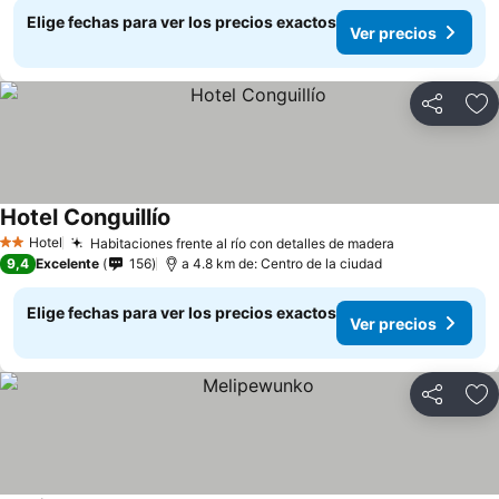
Elige fechas para ver los precios exactos
Ver precios
Compartir
Ag
Hotel Conguillío
Ver precios
Hotel
Habitaciones frente al río con detalles de madera
Ver precios
2 Estrellas
9,4
Excelente
156
a 4.8 km de: Centro de la ciudad
Elige fechas para ver los precios exactos
Ver precios
Compartir
Ag