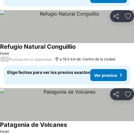
Compartir
Ag
Refugio Natural Conguillío
Ver precios
Hotel
/
a 18.0 km de: Centro de la ciudad
Puntuación no disponible
Elige fechas para ver los precios exactos
Ver precios
Compartir
Ag
Patagonia de Volcanes
Ver precios
Hotel