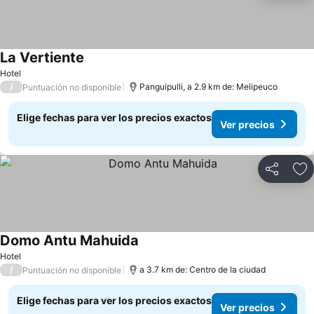
La Vertiente
Ver precios
Hotel
/
Panguipulli, a 2.9 km de: Melipeuco
Puntuación no disponible
Elige fechas para ver los precios exactos
Ver precios
Compartir
Ag
Domo Antu Mahuida
Ver precios
Hotel
/
a 3.7 km de: Centro de la ciudad
Puntuación no disponible
Elige fechas para ver los precios exactos
Ver precios