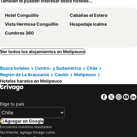
También te pueden interesar estos hoteles...
Hotel Conguillío
Cabañas el Estero
Vista Hermosa Conguillio
Hospedaje Icalma
Cumbres 360
Ver todos los alojamientos en Melipeuco
Busca hoteles
Centro- y Sudamérica
Chile
Región de La Araucanía
Cautín
Melipeuco
Hoteles baratos en Melipeuco
Facebook
Twitter
Insta
Yo
Elige tu país
Agregar en Google
Encuentra nuestros resultados
fácilmente: agrega trivago como