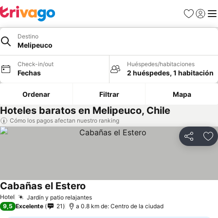
Favoritos
Iniciar 
Me
Destino
Melipeuco
Check-in/out
Huéspedes/habitaciones
Fechas
2 huéspedes, 1 habitación
Ordenar
Filtrar
Mapa
Hoteles baratos en Melipeuco, Chile
Cómo los pagos afectan nuestro ranking
Compartir
Ag
Cabañas el Estero
Ver precios
Hotel
Jardín y patio relajantes
Ver precios
9,5
Excelente
21
a 0.8 km de: Centro de la ciudad