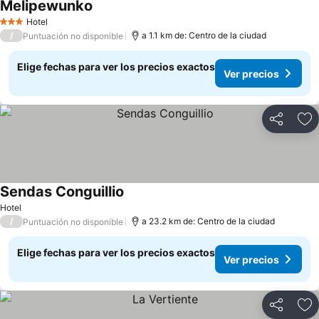
Melipewunko
Ver precios
Hotel
3 Estrellas
/
a 1.1 km de: Centro de la ciudad
Puntuación no disponible
Elige fechas para ver los precios exactos
Ver precios
Compartir
Ag
Sendas Conguillio
Ver precios
Hotel
/
a 23.2 km de: Centro de la ciudad
Puntuación no disponible
Elige fechas para ver los precios exactos
Ver precios
Compartir
Ag