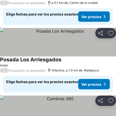
/
a 0.1 km de: Centro de la ciudad
Puntuación no disponible
Elige fechas para ver los precios exactos
Ver precios
Compartir
Ag
Posada Los Arriesgados
Ver precios
Hotel
/
Villarrica, a 7.0 km de: Melipeuco
Puntuación no disponible
Elige fechas para ver los precios exactos
Ver precios
Compartir
Ag