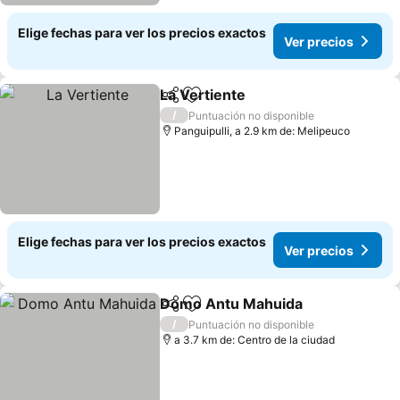
Elige fechas para ver los precios exactos
Ver precios
La Vertiente
Compartir
Agregar a favoritos
Ver precios
/
Puntuación no disponible
Panguipulli, a 2.9 km de: Melipeuco
Elige fechas para ver los precios exactos
Ver precios
Domo Antu Mahuida
Compartir
Agregar a favoritos
Ver p
/
Puntuación no disponible
a 3.7 km de: Centro de la ciudad