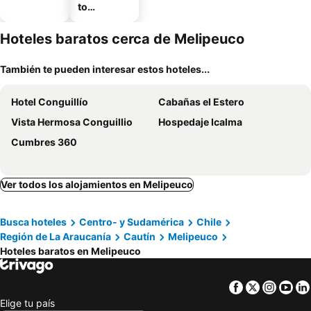
to
amueblad
o
Hoteles baratos cerca de Melipeuco
También te pueden interesar estos hoteles...
Hotel Conguillío
Cabañas el Estero
Vista Hermosa Conguillio
Hospedaje Icalma
Cumbres 360
Ver todos los alojamientos en Melipeuco
Busca hoteles
Centro- y Sudamérica
Chile
Región de La Araucanía
Cautín
Melipeuco
Hoteles baratos en Melipeuco
Facebook
Twitter
Insta
Yo
Elige tu país