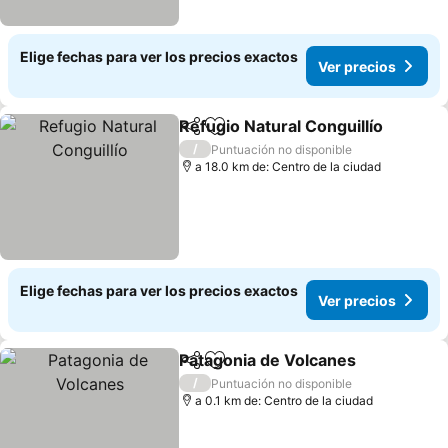
Elige fechas para ver los precios exactos
Ver precios
Refugio Natural Conguillío
Compartir
Agregar a favoritos
/
Puntuación no disponible
a 18.0 km de: Centro de la ciudad
Elige fechas para ver los precios exactos
Ver precios
Patagonia de Volcanes
Compartir
Agregar a favoritos
Ver
/
Puntuación no disponible
a 0.1 km de: Centro de la ciudad