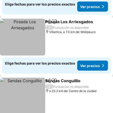
Elige fechas para ver los precios exactos
Ver precios
Posada Los Arriesgados
Compartir
Agregar a favoritos
Ve
/
Puntuación no disponible
Villarrica, a 7.0 km de: Melipeuco
Elige fechas para ver los precios exactos
Ver precios
Sendas Conguillio
Compartir
Agregar a favoritos
Ver prec
/
Puntuación no disponible
a 23.2 km de: Centro de la ciudad