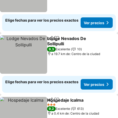
Elige fechas para ver los precios exactos
Ver precios
Lodge Nevados De
Compartir
Agregar a favoritos
Sollipulli
Ver precios
9,3
Excelente
10
a 19.7 km de: Centro de la ciudad
Elige fechas para ver los precios exactos
Ver precios
Hospedaje Icalma
Compartir
Agregar a favoritos
Ver prec
3 Estrellas
9,2
Excelente
613
a 0.4 km de: Centro de la ciudad