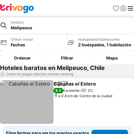
Favoritos
Iniciar 
Me
Destino
Melipeuco
Check-in/out
Huéspedes/habitaciones
Fechas
2 huéspedes, 1 habitación
Ordenar
Filtrar
Mapa
Hoteles baratos en Melipeuco, Chile
Cómo los pagos afectan nuestro ranking
Cabañas el Estero
Compartir
Agregar a favoritos
Ver prec
9,5
Excelente
21
a 0.8 km de: Centro de la ciudad
Elige fechas para ver los precios exactos