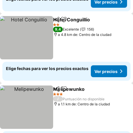
Ver precios
Hotel Conguillío
Compartir
Agregar a favoritos
Ver precio
2 Estrellas
9,4
Excelente
156
a 4.8 km de: Centro de la ciudad
Elige fechas para ver los precios exactos
Ver precios
Melipewunko
Compartir
Agregar a favoritos
Ver precios
3 Estrellas
/
Puntuación no disponible
a 1.1 km de: Centro de la ciudad