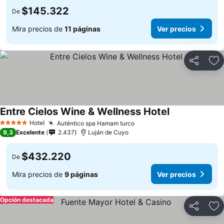
$145.322
De
Mira precios de
11 páginas
Ver precios
Compartir
Ag
Entre Cielos Wine & Wellness Hotel
Ver precios
Hotel
Auténtico spa Hamam turco
Ver precios
5 Estrellas
9,3
Excelente
2.437
Luján de Cuyo
$432.220
De
Mira precios de
9 páginas
Ver precios
Opción destacada
Compartir
Ag