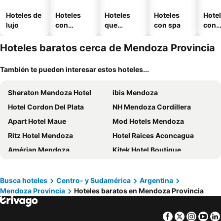
Hoteles de
Hoteles
Hoteles
Hoteles
Hote
lujo
con
que
con spa
con
piscina
aceptan
esta
mascotas
mien
Hoteles baratos cerca de Mendoza Provincia
También te pueden interesar estos hoteles...
Sheraton Mendoza Hotel
ibis Mendoza
Hotel Cordon Del Plata
NH Mendoza Cordillera
Apart Hotel Maue
Mod Hotels Mendoza
Ritz Hotel Mendoza
Hotel Raices Aconcagua
Amérian Mendoza
Kitek Hotel Boutique
Argentino Hotel
Park Hyatt Mendoza
Hotel Mendoza
Hotel América
Busca hoteles
Centro- y Sudamérica
Argentina
Mendoza Provincia
Hoteles baratos en Mendoza Provincia
Fuente Mayor Hotel Terminal
Diplomatic Hotel
Hotel Princess
Fuente Mayor Hotel Centro
Facebook
Twitter
Insta
Yo