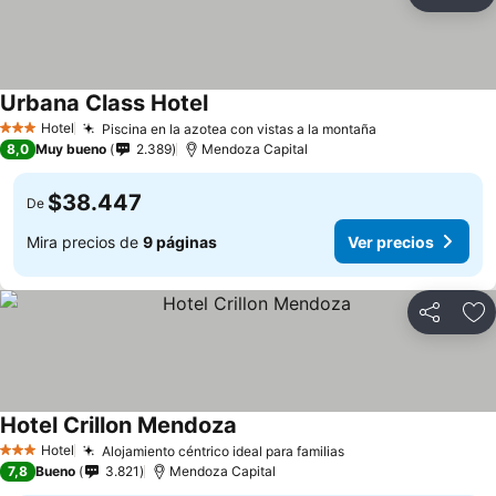
Compartir
Ag
Urbana Class Hotel
Ver precios
Hotel
Piscina en la azotea con vistas a la montaña
Ver precios
3 Estrellas
8,0
Muy bueno
2.389
Mendoza Capital
$38.447
De
Mira precios de
9 páginas
Ver precios
Compartir
Ag
Hotel Crillon Mendoza
Ver precios
Hotel
Alojamiento céntrico ideal para familias
Ver precios
3 Estrellas
7,8
Bueno
3.821
Mendoza Capital