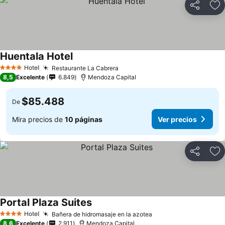
Compartir
Ag
Huentala Hotel
Ver precios
Hotel
Restaurante La Cabrera
Ver precios
4 Estrellas
8,5
Excelente
6.849
Mendoza Capital
$85.488
De
Mira precios de
10 páginas
Ver precios
Compartir
Ag
Portal Plaza Suites
Ver precios
Hotel
Bañera de hidromasaje en la azotea
Ver precios
4 Estrellas
8,6
Excelente
2.911
Mendoza Capital