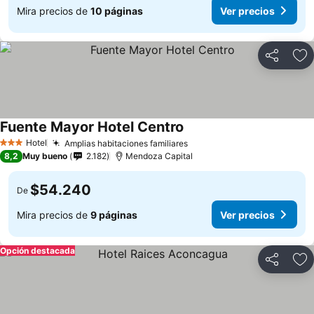
Mira precios de
10 páginas
Ver precios
Compartir
Ag
Fuente Mayor Hotel Centro
Ver precios
Hotel
Amplias habitaciones familiares
Ver precios
3 Estrellas
8,2
Muy bueno
2.182
Mendoza Capital
$54.240
De
Mira precios de
9 páginas
Ver precios
Opción destacada
Compartir
Ag