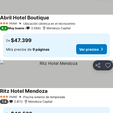
Abril Hotel Boutique
Ver precios
Hotel
Ubicación céntrica en el microcentro
Ver precios
3 Estrellas
8,2
Muy bueno
3.084
Mendoza Capital
$47.399
De
Mira precios de
9 páginas
Ver precios
Compartir
Ag
Ritz Hotel Mendoza
Ver precios
Hotel
Piscina exterior de temporada
Ver precios
3 Estrellas
7,4
2.811
Mendoza Capital