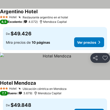
Argentino Hotel
Ver precios
Hotel
Restaurante argentino en el hotel
Ver precios
3 Estrellas
8,5
Excelente
4.072
Mendoza Capital
$49.426
De
Mira precios de
10 páginas
Ver precios
Compartir
Ag
Hotel Mendoza
Ver precios
Hotel
Ubicación céntrica en Mendoza
Ver precios
3 Estrellas
7,7
Bueno
3.679
Mendoza Capital
$49.848
De