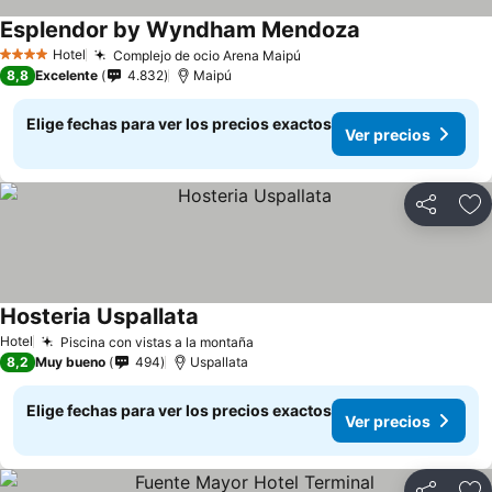
Esplendor by Wyndham Mendoza
Ver precios
Hotel
Complejo de ocio Arena Maipú
Ver precios
4 Estrellas
8,8
Excelente
4.832
Maipú
Elige fechas para ver los precios exactos
Ver precios
Compartir
Ag
Hosteria Uspallata
Ver precios
Hotel
Piscina con vistas a la montaña
Ver precios
8,2
Muy bueno
494
Uspallata
Elige fechas para ver los precios exactos
Ver precios