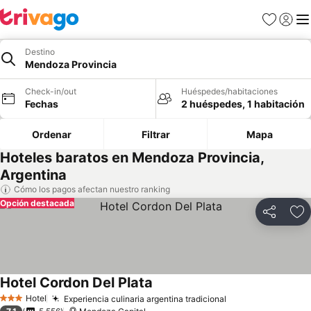
Favoritos
Iniciar 
Me
Destino
Mendoza Provincia
Check-in/out
Huéspedes/habitaciones
Fechas
2 huéspedes, 1 habitación
Ordenar
Filtrar
Mapa
Hoteles baratos en Mendoza Provincia,
Argentina
Cómo los pagos afectan nuestro ranking
Opción destacada
Compartir
Ag
Hotel Cordon Del Plata
Ver precios
Hotel
Experiencia culinaria argentina tradicional
Ver precios
3 Estrellas