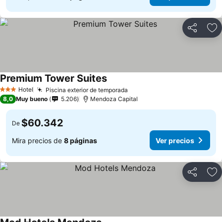
Compartir
Ag
Premium Tower Suites
Ver precios
Hotel
Piscina exterior de temporada
Ver precios
3 Estrellas
8,0
Muy bueno
5.206
Mendoza Capital
$60.342
De
Mira precios de
8 páginas
Ver precios
Compartir
Ag