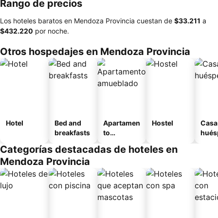
Rango de precios
Los hoteles baratos en Mendoza Provincia cuestan de
‎$33.211
a
‎$432.220
por noche.
Otros hospedajes en Mendoza Provincia
Hotel
Bed and
Apartamen
Hostel
Casa
breakfasts
to
hués
amueblad
Categorías destacadas de hoteles en
o
Mendoza Provincia