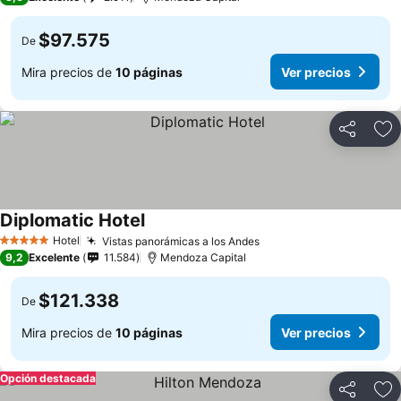
$97.575
De
Mira precios de
10 páginas
Ver precios
Compartir
Ag
Diplomatic Hotel
Ver precios
Hotel
Vistas panorámicas a los Andes
Ver precios
5 Estrellas
9,2
Excelente
11.584
Mendoza Capital
$121.338
De
Mira precios de
10 páginas
Ver precios
Opción destacada
Compartir
Ag