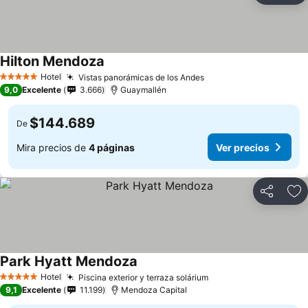
Hilton Mendoza
Ver precios
Hotel
Vistas panorámicas de los Andes
Ver precios
5 Estrellas
9,0
Excelente
3.666
Guaymallén
$144.689
De
Mira precios de
4 páginas
Ver precios
Compartir
Ag
Park Hyatt Mendoza
Ver precios
Hotel
Piscina exterior y terraza solárium
Ver precios
5 Estrellas
9,1
Excelente
11.199
Mendoza Capital