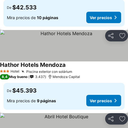
$42.533
De
Mira precios de
10 páginas
Ver precios
Compartir
Ag
Hathor Hotels Mendoza
Ver precios
Hotel
Piscina exterior con solárium
Ver precios
3 Estrellas
8,4
Muy bueno
3.437
Mendoza Capital
$45.393
De
Mira precios de
9 páginas
Ver precios
Compartir
Ag