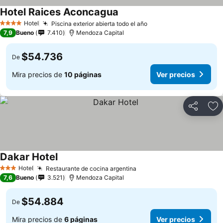
Hotel Raices Aconcagua
Ver precios
Hotel
Piscina exterior abierta todo el año
Ver precios
4 Estrellas
7,9
Bueno
7.410
Mendoza Capital
$54.736
De
Mira precios de
10 páginas
Ver precios
Compartir
Ag
Dakar Hotel
Ver precios
Hotel
Restaurante de cocina argentina
Ver precios
3 Estrellas
7,6
Bueno
3.521
Mendoza Capital
$54.884
De
Mira precios de
6 páginas
Ver precios