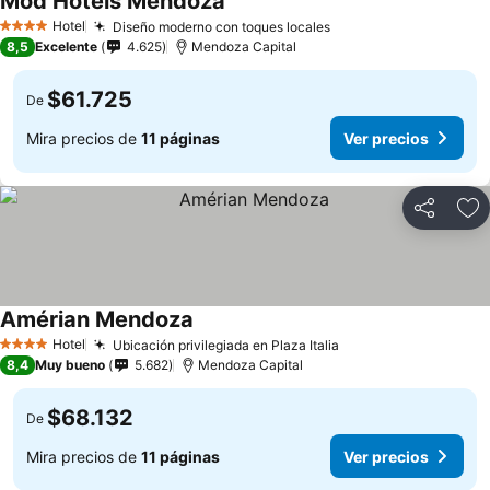
Mod Hotels Mendoza
Ver precios
Hotel
Diseño moderno con toques locales
Ver precios
4 Estrellas
8,5
Excelente
4.625
Mendoza Capital
$61.725
De
Mira precios de
11 páginas
Ver precios
Compartir
Ag
Amérian Mendoza
Ver precios
Hotel
Ubicación privilegiada en Plaza Italia
Ver precios
4 Estrellas
8,4
Muy bueno
5.682
Mendoza Capital
$68.132
De
Mira precios de
11 páginas
Ver precios