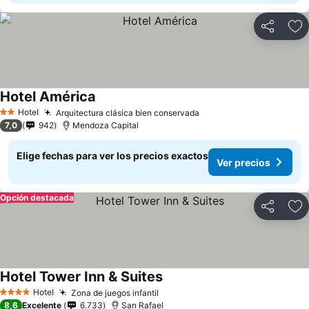
Compartir
Ag
Hotel América
Ver precios
Hotel
Arquitectura clásica bien conservada
Ver precios
2 Estrellas
7,0
942
Mendoza Capital
Elige fechas para ver los precios exactos
Ver precios
Opción destacada
Compartir
Ag
Hotel Tower Inn & Suites
Ver precios
Hotel
Zona de juegos infantil
Ver precios
4 Estrellas
8,6
Excelente
6.733
San Rafael