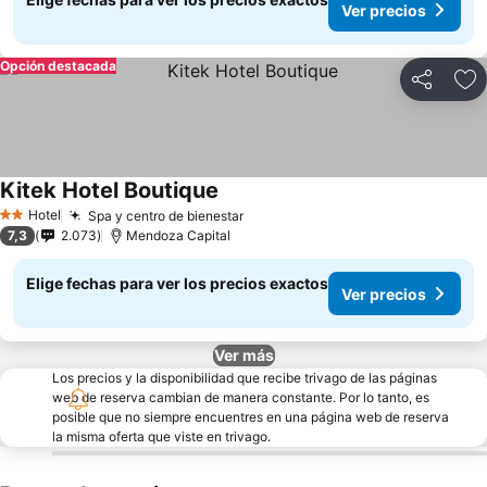
Ver precios
Opción destacada
Compartir
Ag
Kitek Hotel Boutique
Ver precios
Hotel
Spa y centro de bienestar
Ver precios
2 Estrellas
7,3
2.073
Mendoza Capital
Elige fechas para ver los precios exactos
Ver precios
Ver más
Los precios y la disponibilidad que recibe trivago de las páginas
web de reserva cambian de manera constante. Por lo tanto, es
posible que no siempre encuentres en una página web de reserva
la misma oferta que viste en trivago.