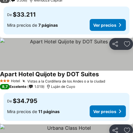
7,1
5.556
Mendoza Capital
$33.211
De
Mira precios de
7 páginas
Ver precios
Compartir
Ag
Apart Hotel Quijote by DOT Suites
Ver precios
Hotel
Vistas a la Cordillera de los Andes o a la ciudad
Ver precios
3 Estrellas
8,7
Excelente
1.019
Luján de Cuyo
$34.795
De
Mira precios de
11 páginas
Ver precios