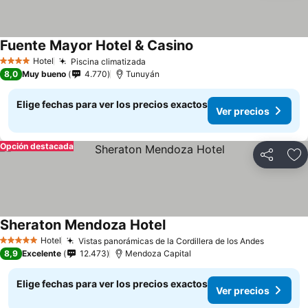
Fuente Mayor Hotel & Casino
Ver precios
Hotel
Piscina climatizada
Ver precios
4 Estrellas
8,0
Muy bueno
4.770
Tunuyán
Elige fechas para ver los precios exactos
Ver precios
Opción destacada
Compartir
Ag
Sheraton Mendoza Hotel
Ver precios
Hotel
Vistas panorámicas de la Cordillera de los Andes
Ver prec
5 Estrellas
8,9
Excelente
12.473
Mendoza Capital
Elige fechas para ver los precios exactos
Ver precios