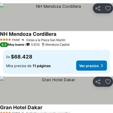
Compartir
Ag
NH Mendoza Cordillera
Ver precios
Hotel
Vistas a la Plaza San Martín
Ver precios
4 Estrellas
8,0
Muy bueno
5.912
Mendoza Capital
$68.428
De
Mira precios de
11 páginas
Ver precios
Compartir
Ag
Gran Hotel Dakar
Ver precios