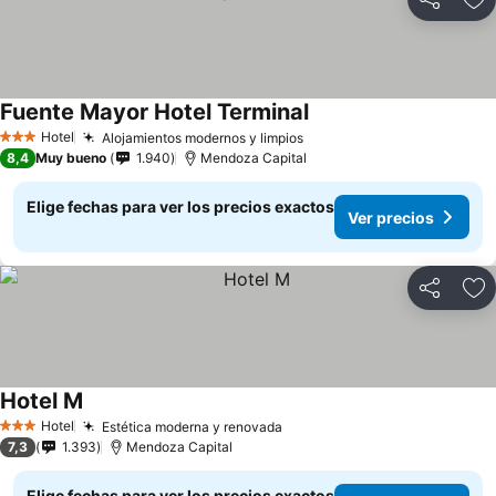
Compartir
Ag
Fuente Mayor Hotel Terminal
Ver precios
Hotel
Alojamientos modernos y limpios
Ver precios
3 Estrellas
8,4
Muy bueno
1.940
Mendoza Capital
Elige fechas para ver los precios exactos
Ver precios
Compartir
Ag
Hotel M
Ver precios
Hotel
Estética moderna y renovada
Ver precios
3 Estrellas
7,3
1.393
Mendoza Capital
Elige fechas para ver los precios exactos