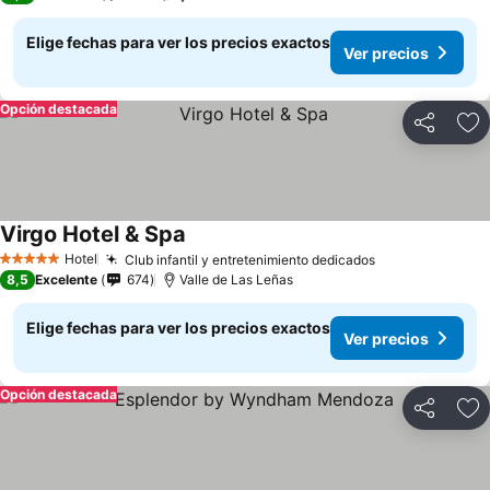
Elige fechas para ver los precios exactos
Ver precios
Opción destacada
Compartir
Ag
Virgo Hotel & Spa
Ver precios
Hotel
Club infantil y entretenimiento dedicados
Ver precios
5 Estrellas
8,5
Excelente
674
Valle de Las Leñas
Elige fechas para ver los precios exactos
Ver precios
Opción destacada
Compartir
Ag