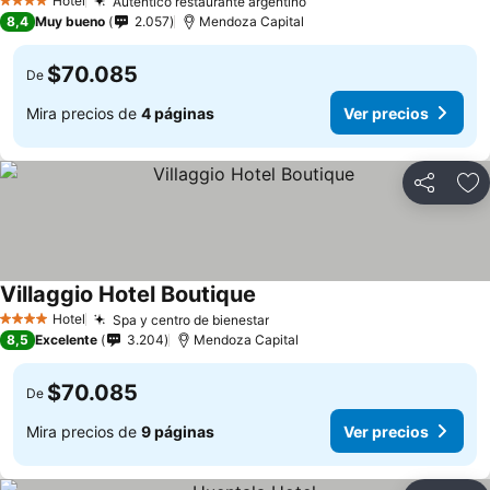
Hotel
Auténtico restaurante argentino
Ver precios
4 Estrellas
8,4
Muy bueno
2.057
Mendoza Capital
$70.085
De
Mira precios de
4 páginas
Ver precios
Compartir
Ag
Villaggio Hotel Boutique
Ver precios
Hotel
Spa y centro de bienestar
Ver precios
4 Estrellas
8,5
Excelente
3.204
Mendoza Capital
$70.085
De
Mira precios de
9 páginas
Ver precios