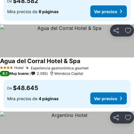
$48.582
De
Mira precios de
8 páginas
Ver precios
Compartir
Ag
Agua del Corral Hotel & Spa
Ver precios
Hotel
Experiencia gastronómica gourmet
Ver precios
4 Estrellas
8,1
Muy bueno
2.385
Mendoza Capital
$48.645
De
Mira precios de
4 páginas
Ver precios
Compartir
Ag