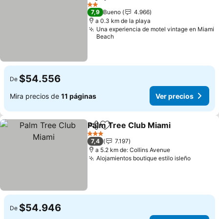
Compartir
Agregar a favoritos
Ver prec
2 Estrellas
7,9
Bueno
4.966
a 0.3 km de la playa
Una experiencia de motel vintage en Miami
Beach
$54.556
De
Mira precios de
11 páginas
Ver precios
Palm Tree Club Miami
Compartir
Agregar a favoritos
Ver 
3 Estrellas
7,4
7.197
a 5.2 km de: Collins Avenue
Alojamientos boutique estilo isleño
Ver pre
$54.946
De