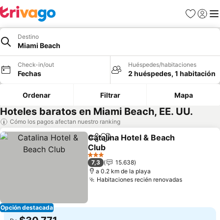
Favoritos
Iniciar 
Me
Destino
Miami Beach
Check-in/out
Huéspedes/habitaciones
Fechas
2 huéspedes, 1 habitación
Ordenar
Filtrar
Mapa
Hoteles baratos en Miami Beach, EE. UU.
Cómo los pagos afectan nuestro ranking
Catalina Hotel & Beach
Compartir
Agregar a favoritos
Club
Ver precios
3 Estrellas
7,3
15.638
a 0.2 km de la playa
Habitaciones recién renovadas
Ver preci
Opción destacada