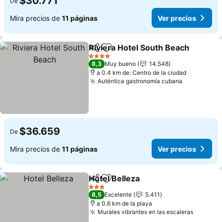
$30.771
De
Mira precios de
11 páginas
Ver precios
Riviera Hotel South Beach
Compartir
Agregar a favoritos
4 Estrellas
8,3
Muy bueno
14.548
a 0.4 km de: Centro de la ciudad
Auténtica gastronomía cubana
Ver precio
$36.659
De
Mira precios de
11 páginas
Ver precios
Hotel Belleza
Compartir
Agregar a favoritos
Ver precios
3 Estrellas
8,5
Excelente
5.411
a 0.6 km de la playa
Murales vibrantes en las escaleras
Ver pre