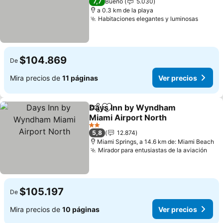
7,7
Bueno
5.030
a 0.3 km de la playa
Habitaciones elegantes y luminosas
Ver pr
$104.869
De
Mira precios de
11 páginas
Ver precios
Days Inn by Wyndham
Compartir
Agregar a favoritos
Miami Airport North
Ver precios
2 Estrellas
5,8
12.874
Miami Springs, a 14.6 km de: Miami Beach
Mirador para entusiastas de la aviación
Ver 
$105.197
De
Mira precios de
10 páginas
Ver precios