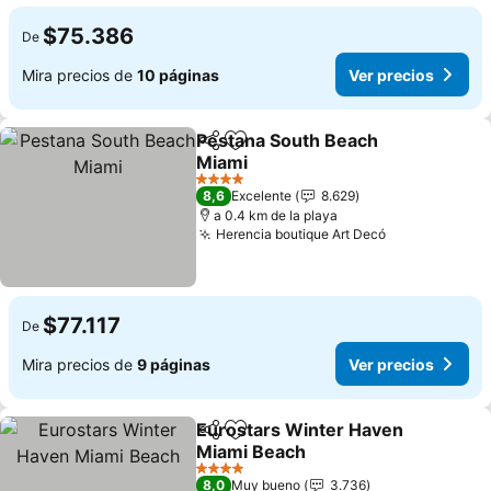
$75.386
De
Mira precios de
10 páginas
Ver precios
Pestana South Beach
Compartir
Agregar a favoritos
Miami
Ver precios
4 Estrellas
8,6
Excelente
8.629
a 0.4 km de la playa
Herencia boutique Art Decó
Ver precios
$77.117
De
Mira precios de
9 páginas
Ver precios
Eurostars Winter Haven
Compartir
Agregar a favoritos
Miami Beach
Ver precios
4 Estrellas
8,0
Muy bueno
3.736