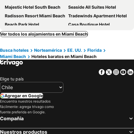
Majestic Hotel South Beach
Seaside All Suites Hotel
Radisson Resort Miami Beach
Tradewinds Apartment Hotel
Beach Park Hotel
Casa Boutique Hotel
Chesterfield Hotel & Suites
Doral Inn & Suites Miami Airport West
Ver todos los alojamientos en Miami Beach
Lexington by Hotel RL Miami Beach
Palm Tree Club Miami
Busca hoteles
Norteamérica
EE. UU.
Florida
The Gates Hotel South Beach
Crest Hotel Suites
Miami Beach
Hoteles baratos en Miami Beach
Aqua Hotel & Suites
Beachside All Suites Hotel
Sherry Frontenac Oceanfront Hotel
Hotel Croydon Miami Beach
Facebook
Twitter
Insta
Yo
Miami Gardens Inn & Suites
Hotel Continental Miami Beach, Tapestry Collection by Hilton
Elige tu país
Tru by Hilton Miami West Brickell
Catalina Hotel & Beach Club
Viajero Miami
Hotel Breakwater South Beach
Agregar en Google
Encuentra nuestros resultados
Hotel Rendale Miami Beach
Venezia Hotel
fácilmente: agrega trivago como
Hilton Miami Airport Blue Lagoon
Comfort Inn & Suites Downtown Brickell-Port of Miami
fuente preferida en Google.
Compañía
Cadillac Hotel & Beach Club, Autograph Collection
YVE Hotel Miami
Ocean Reef Suites
Holiday Inn Express Miami Airport-blue Lagoon Area By Ihg
Nuestros productos