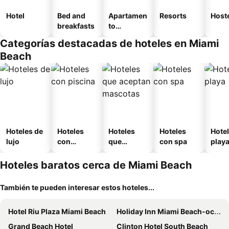
Hotel
Bed and
Apartamen
Resorts
Host
breakfasts
to
amueblad
Categorías destacadas de hoteles en Miami
o
Beach
Hoteles de
Hoteles
Hoteles
Hoteles
Hotel
lujo
con
que
con spa
play
piscina
aceptan
mascotas
Hoteles baratos cerca de Miami Beach
También te pueden interesar estos hoteles...
Hotel Riu Plaza Miami Beach
Holiday Inn Miami Beach-oceanfront By Ihg
Grand Beach Hotel
Clinton Hotel South Beach