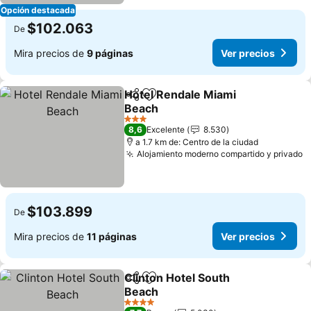
Opción destacada
$102.063
De
Mira precios de
9 páginas
Ver precios
Hotel Rendale Miami
Compartir
Agregar a favoritos
Beach
Ver precios
3 Estrellas
8,6
Excelente
8.530
a 1.7 km de: Centro de la ciudad
Alojamiento moderno compartido y privado
V
$103.899
De
Mira precios de
11 páginas
Ver precios
Clinton Hotel South
Compartir
Agregar a favoritos
Beach
Ver precios
4 Estrellas