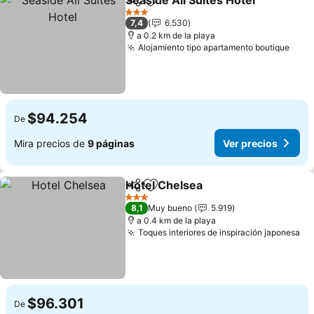
Seaside All Suites Hotel
Compartir
Agregar a favoritos
Ve
3 Estrellas
7,4
6.530
a 0.2 km de la playa
Alojamiento tipo apartamento boutique
Ver 
$94.254
De
Mira precios de
9 páginas
Ver precios
Hotel Chelsea
Compartir
Agregar a favoritos
Ver precios
3 Estrellas
8,1
Muy bueno
5.919
a 0.4 km de la playa
Toques interiores de inspiración japonesa
Ve
$96.301
De