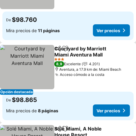
$98.760
De
Mira precios de
11 páginas
Ver precios
Courtyard by Marriott
Compartir
Agregar a favoritos
Miami Aventura Mall
Ver precios
3 Estrellas
8,9
Excelente
4.201
Aventura, a 17.9 km de: Miami Beach
Acceso cómodo a la costa
Ver precios
Opción destacada
$98.865
De
Mira precios de
8 páginas
Ver precios
Solé Miami, A Noble
Compartir
Agregar a favoritos
House Resort