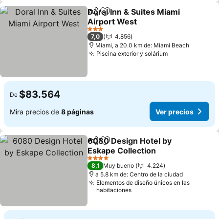
Doral Inn & Suites Miami
Compartir
Agregar a favoritos
Airport West
Ver precios
3 Estrellas
7,0
4.856
Miami, a 20.0 km de: Miami Beach
Piscina exterior y solárium
Ver precios
$83.564
De
Mira precios de
8 páginas
Ver precios
6080 Design Hotel by
Compartir
Agregar a favoritos
Eskape Collection
Ver precios
4 Estrellas
8,1
Muy bueno
4.224
a 5.8 km de: Centro de la ciudad
Elementos de diseño únicos en las
habitaciones