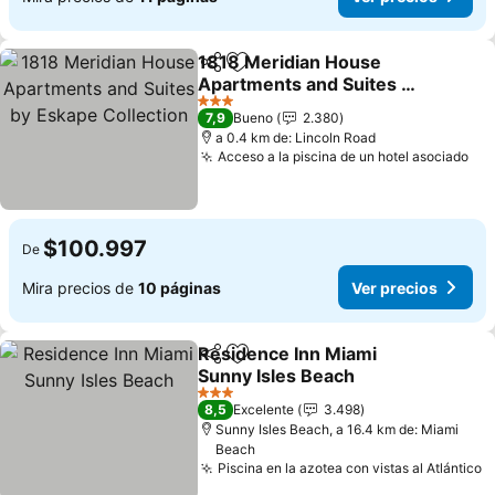
1818 Meridian House
Compartir
Agregar a favoritos
Apartments and Suites by
Eskape Collection
Ver precios
3 Estrellas
7,9
Bueno
2.380
a 0.4 km de: Lincoln Road
Acceso a la piscina de un hotel asociado
Ver
$100.997
De
Mira precios de
10 páginas
Ver precios
Residence Inn Miami
Compartir
Agregar a favoritos
Sunny Isles Beach
Ver precios
3 Estrellas
8,5
Excelente
3.498
Sunny Isles Beach, a 16.4 km de: Miami
Beach
Piscina en la azotea con vistas al Atlántico
V