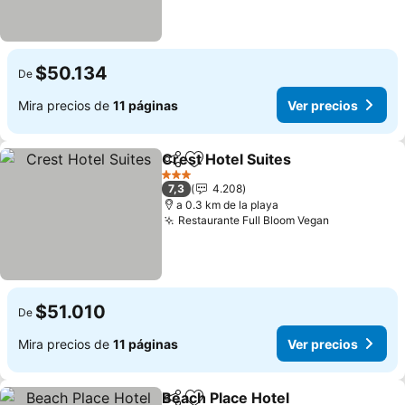
$50.134
De
Mira precios de
11 páginas
Ver precios
Crest Hotel Suites
Compartir
Agregar a favoritos
Ver prec
3 Estrellas
7,3
4.208
a 0.3 km de la playa
Restaurante Full Bloom Vegan
Ver precio
$51.010
De
Mira precios de
11 páginas
Ver precios
Beach Place Hotel