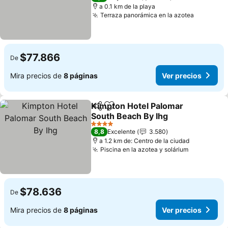
a 0.1 km de la playa
Terraza panorámica en la azotea
Ver prec
$77.866
De
Mira precios de
8 páginas
Ver precios
Kimpton Hotel Palomar
Compartir
Agregar a favoritos
South Beach By Ihg
Ver precios
4 Estrellas
8,8
Excelente
3.580
a 1.2 km de: Centro de la ciudad
Piscina en la azotea y solárium
Ver precio
$78.636
De
Mira precios de
8 páginas
Ver precios