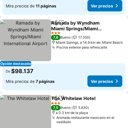
Mira precios de
11 páginas
Ver precios
Ramada by Wyndham
Compartir
Agregar a favoritos
Miami Springs/Miami
International Airport
Ver precios
3 Estrellas
7,8
Bueno
17.350
Miami Springs, a 14.9 km de: Miami Beach
Piscina exterior para refrescarte
Ver preci
Opción destacada
$98.137
De
Mira precios de
7 páginas
Ver precios
The Whitelaw Hotel
Compartir
Agregar a favoritos
Ver pr
3 Estrellas
7,5
Bueno
5.830
a 0.3 km de la playa
Animado restaurante mexicano en el
vestíbulo