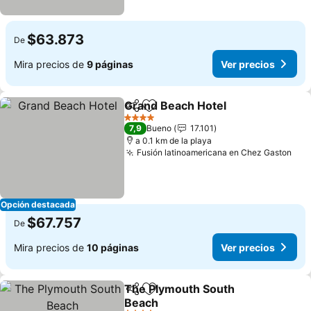
$63.873
De
Mira precios de
9 páginas
Ver precios
Grand Beach Hotel
Compartir
Agregar a favoritos
Ver pre
4 Estrellas
7,9
Bueno
17.101
a 0.1 km de la playa
Fusión latinoamericana en Chez Gaston
Ver
Opción destacada
$67.757
De
Mira precios de
10 páginas
Ver precios
The Plymouth South
Compartir
Agregar a favoritos
Beach