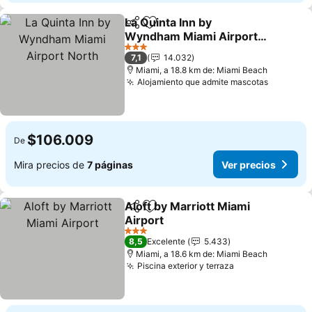
La Quinta Inn by
Compartir
Agregar a favoritos
Wyndham Miami Airport
North
Ver precios
3 Estrellas
7,1
14.032
Miami, a 18.8 km de: Miami Beach
Alojamiento que admite mascotas
Ver prec
$106.009
De
Mira precios de
7 páginas
Ver precios
Aloft by Marriott Miami
Compartir
Agregar a favoritos
Airport
Ver precios
3 Estrellas
8,5
Excelente
5.433
Miami, a 18.6 km de: Miami Beach
Piscina exterior y terraza
Ver precios