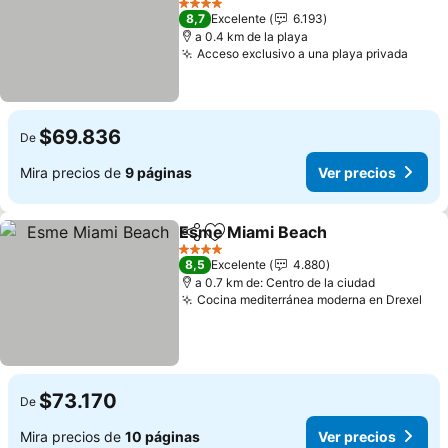
Ver precios
4 Estrellas
8,7
Excelente
6.193
a 0.4 km de la playa
Acceso exclusivo a una playa privada
Ver p
$69.836
De
Mira precios de
9 páginas
Ver precios
Esme Miami Beach
Compartir
Agregar a favoritos
Ver pre
4 Estrellas
8,5
Excelente
4.880
a 0.7 km de: Centro de la ciudad
Cocina mediterránea moderna en Drexel
Ver
$73.170
De
Mira precios de
10 páginas
Ver precios