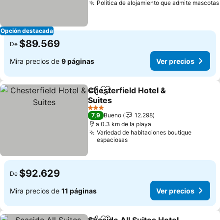
Política de alojamiento que admite mascotas
Opción destacada
$89.569
De
Mira precios de
9 páginas
Ver precios
Chesterfield Hotel &
Compartir
Agregar a favoritos
Suites
Ver precios
3 Estrellas
7,9
Bueno
12.298
a 0.3 km de la playa
Variedad de habitaciones boutique
espaciosas
$92.629
De
Mira precios de
11 páginas
Ver precios