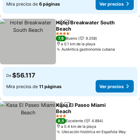
Mira precios de
6 páginas
Ver precios
Hotel Breakwater South
Compartir
Agregar a favoritos
Beach
Ver precios
4 Estrellas
7,6
Bueno
9.358
a 0.1 km de la playa
Auténtica gastronomía cubana
Ver precio
$56.117
De
Mira precios de
11 páginas
Ver precios
Kasa El Paseo Miami
Compartir
Agregar a favoritos
Beach
Ver precios
3 Estrellas
8,5
Excelente
4.884
a 0.4 km de la playa
Ubicación histórica en Española Way
Ver p