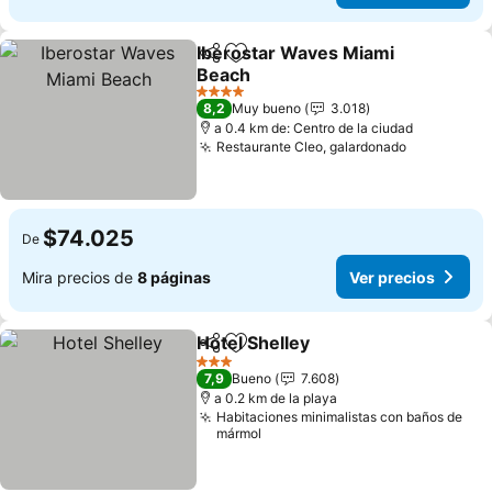
Iberostar Waves Miami
Compartir
Agregar a favoritos
Beach
Ver precios
4 Estrellas
8,2
Muy bueno
3.018
a 0.4 km de: Centro de la ciudad
Restaurante Cleo, galardonado
Ver precio
$74.025
De
Mira precios de
8 páginas
Ver precios
Hotel Shelley
Compartir
Agregar a favoritos
Ver precios
3 Estrellas
7,9
Bueno
7.608
a 0.2 km de la playa
Habitaciones minimalistas con baños de
mármol