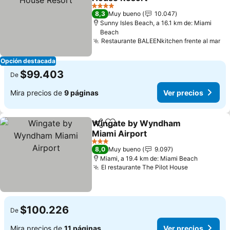
Ver precios
4 Estrellas
8,3
Muy bueno
10.047
Sunny Isles Beach, a 16.1 km de: Miami
Beach
Restaurante BALEENkitchen frente al mar
Ve
Opción destacada
$99.403
De
Mira precios de
9 páginas
Ver precios
Wingate by Wyndham
Compartir
Agregar a favoritos
Miami Airport
Ver precios
3 Estrellas
8,0
Muy bueno
9.097
Miami, a 19.4 km de: Miami Beach
El restaurante The Pilot House
Ver precio
$100.226
De
Mira precios de
11 páginas
Ver precios