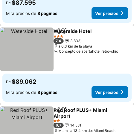
$87.595
De
Mira precios de
8 páginas
Ver precios
Waterside Hotel
Compartir
Agregar a favoritos
Ver precio
3 Estrellas
7,4
3.833
a 0.3 km de la playa
Concepto de apartahotel retro-chic
Ver pr
$89.062
De
Mira precios de
8 páginas
Ver precios
Red Roof PLUS+ Miami
Compartir
Agregar a favoritos
Airport
Ver precios
2 Estrellas
6,7
14.881
Miami, a 13.4 km de: Miami Beach