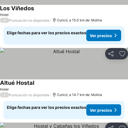
Los Viñedos
Hotel
/
Curicó, a 15.0 km de: Molina
Puntuación no disponible
Elige fechas para ver los precios exactos
Ver precios
Compartir
Ag
Altué Hostal
Hotel
/
Curicó, a 14.7 km de: Molina
Puntuación no disponible
Elige fechas para ver los precios exactos
Ver precios