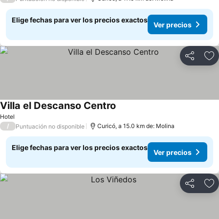
Elige fechas para ver los precios exactos
Ver precios
Compartir
Ag
Villa el Descanso Centro
Hotel
/
Curicó, a 15.0 km de: Molina
Puntuación no disponible
Elige fechas para ver los precios exactos
Ver precios
Compartir
Ag