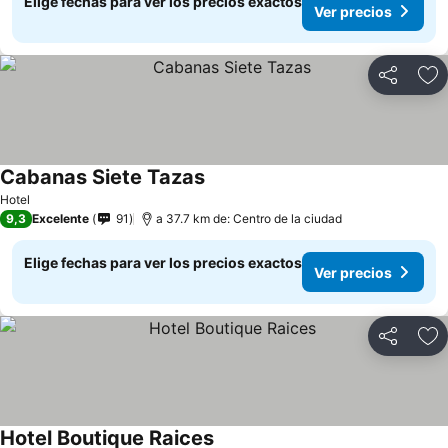
Elige fechas para ver los precios exactos
Ver precios
Compartir
Ag
Cabanas Siete Tazas
Hotel
9,3
Excelente
91
a 37.7 km de: Centro de la ciudad
Elige fechas para ver los precios exactos
Ver precios
Compartir
Ag
Hotel Boutique Raices