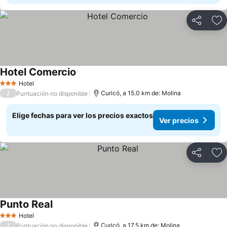
Compartir
Ag
Hotel Comercio
Hotel
3 Estrellas
/
Curicó, a 15.0 km de: Molina
Puntuación no disponible
Elige fechas para ver los precios exactos
Ver precios
Compartir
Ag
Punto Real
Hotel
3 Estrellas
/
Curicó, a 17.5 km de: Molina
Puntuación no disponible