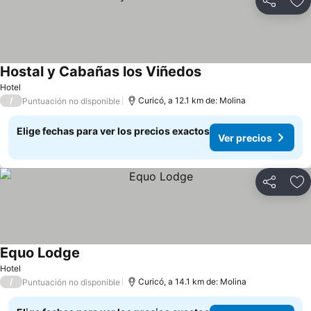
Compartir
Ag
Hostal y Cabañas los Viñedos
Hotel
/
Curicó, a 12.1 km de: Molina
Puntuación no disponible
Elige fechas para ver los precios exactos
Ver precios
Compartir
Ag
Equo Lodge
Hotel
/
Curicó, a 14.1 km de: Molina
Puntuación no disponible