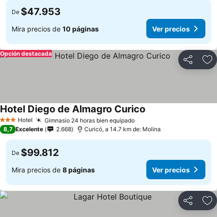
$47.953
De
Mira precios de
10 páginas
Ver precios
Opción destacada
Compartir
Ag
Hotel Diego de Almagro Curico
Hotel
Gimnasio 24 horas bien equipado
3 Estrellas
8,7
Excelente
2.668
Curicó, a 14.7 km de: Molina
$99.812
De
Mira precios de
8 páginas
Ver precios
Compartir
Ag