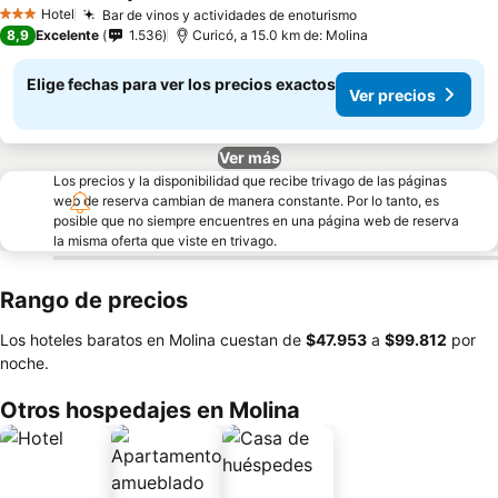
Hotel
Bar de vinos y actividades de enoturismo
3 Estrellas
8,9
Excelente
1.536
Curicó, a 15.0 km de: Molina
Elige fechas para ver los precios exactos
Ver precios
Ver más
Los precios y la disponibilidad que recibe trivago de las páginas
web de reserva cambian de manera constante. Por lo tanto, es
posible que no siempre encuentres en una página web de reserva
la misma oferta que viste en trivago.
Rango de precios
Los hoteles baratos en Molina cuestan de
‎$47.953
a
‎$99.812
por
noche.
Otros hospedajes en Molina