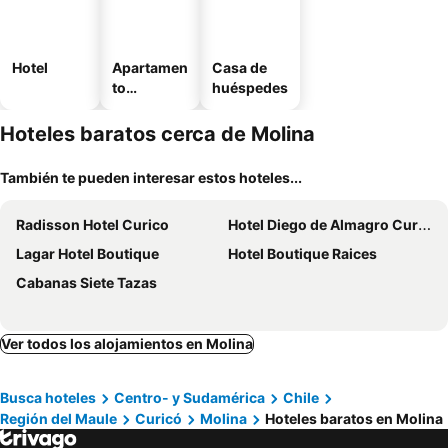
Hotel
Apartamen
Casa de
to
huéspedes
amueblad
o
Hoteles baratos cerca de Molina
También te pueden interesar estos hoteles...
Radisson Hotel Curico
Hotel Diego de Almagro Curico
Lagar Hotel Boutique
Hotel Boutique Raices
Cabanas Siete Tazas
Ver todos los alojamientos en Molina
Busca hoteles
Centro- y Sudamérica
Chile
Región del Maule
Curicó
Molina
Hoteles baratos en Molina