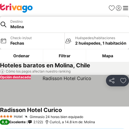
Favoritos
Iniciar 
Me
Destino
Molina
Check-in/out
Huéspedes/habitaciones
Fechas
2 huéspedes, 1 habitación
Ordenar
Filtrar
Mapa
Hoteles baratos en Molina, Chile
Cómo los pagos afectan nuestro ranking
Opción destacada
Compartir
Ag
Radisson Hotel Curico
Hotel
Gimnasio 24 horas bien equipado
4 Estrellas
8,8
Excelente
2.122
Curicó, a 14.8 km de: Molina