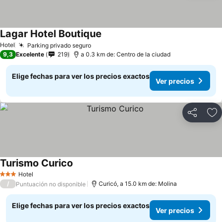
Lagar Hotel Boutique
Hotel
Parking privado seguro
9,3
Excelente
219
a 0.3 km de: Centro de la ciudad
Elige fechas para ver los precios exactos
Ver precios
Compartir
Ag
Turismo Curico
Hotel
3 Estrellas
/
Curicó, a 15.0 km de: Molina
Puntuación no disponible
Elige fechas para ver los precios exactos
Ver precios