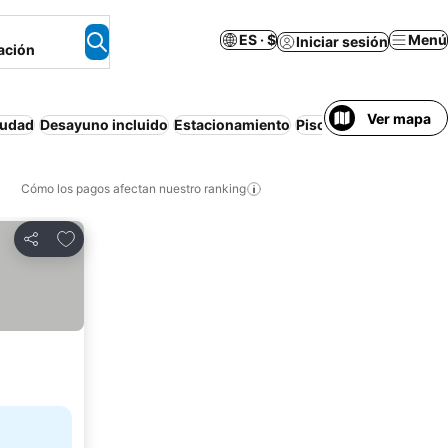
ES · $
Menú
Iniciar sesión
ación
Ver mapa
iudad
Desayuno incluido
Estacionamiento
Piscina
Apartamento
Cómo los pagos afectan nuestro ranking
Agregar a favoritos
Compartir