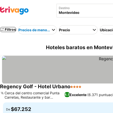
Destino
Filtros
Precios de menor a mayor
Precio
Ubicac
Hoteles baratos en Montev
Regency Golf - Hotel Urbano
4 Estrellas
Cerca del centro comercial Punta
Excelente
(6.371 puntuac
8,5
Carretas, Restaurante y bar
internacional
$67.252
De