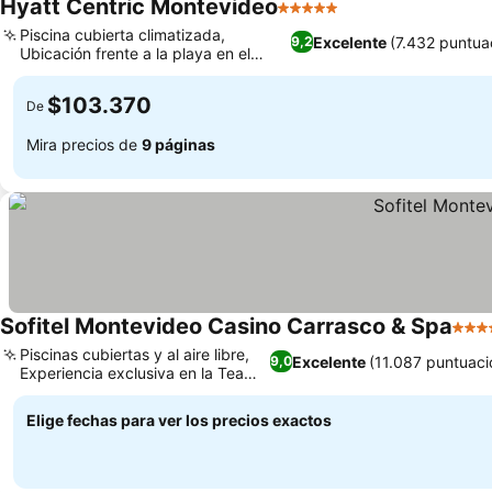
Hyatt Centric Montevideo
5 Estrellas
Piscina cubierta climatizada,
Excelente
(7.432 puntua
9,2
Ubicación frente a la playa en el
barrio de Pocitos
$103.370
De
Mira precios de
9 páginas
Sofitel Montevideo Casino Carrasco & Spa
5 Est
Piscinas cubiertas y al aire libre,
Excelente
(11.087 puntuaci
9,0
Experiencia exclusiva en la Tea
Gallery
Elige fechas para ver los precios exactos