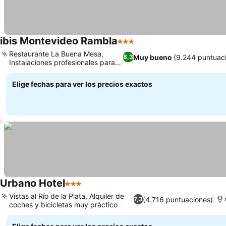
ibis Montevideo Rambla
3 Estrellas
Restaurante La Buena Mesa,
Muy bueno
(9.244 puntuac
8,3
Instalaciones profesionales para
negocios
Elige fechas para ver los precios exactos
Urbano Hotel
3 Estrellas
Vistas al Río de la Plata, Alquiler de
(4.716 puntuaciones)
7,3
coches y bicicletas muy práctico