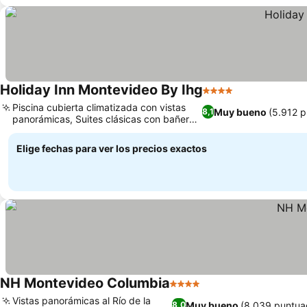
Holiday Inn Montevideo By Ihg
4 Estrellas
Piscina cubierta climatizada con vistas
Muy bueno
(5.912 p
8,1
panorámicas, Suites clásicas con bañera
de hidromasaje
Elige fechas para ver los precios exactos
NH Montevideo Columbia
4 Estrellas
Vistas panorámicas al Río de la
Muy bueno
(8.039 puntua
8,0