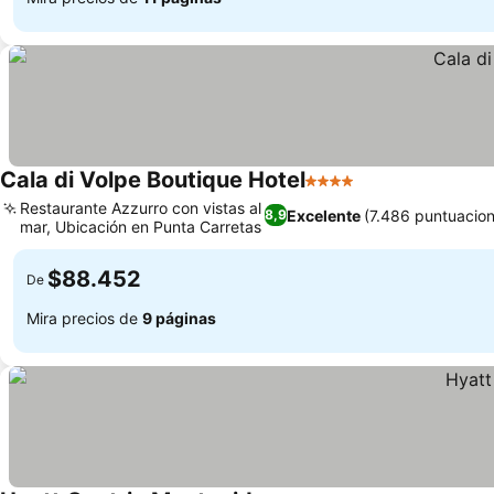
Cala di Volpe Boutique Hotel
4 Estrellas
Restaurante Azzurro con vistas al
Excelente
(7.486 puntuacio
8,9
mar, Ubicación en Punta Carretas
$88.452
De
Mira precios de
9 páginas