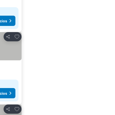
cios
Agregar a favoritos
Compartir
cios
Agregar a favoritos
Compartir