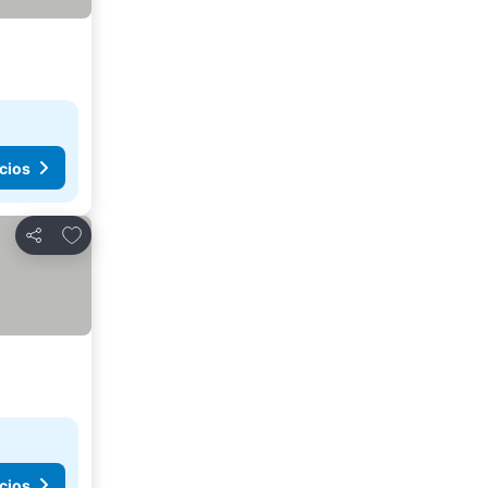
cios
Agregar a favoritos
Compartir
cios