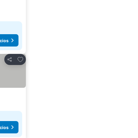
cios
Agregar a favoritos
Compartir
cios