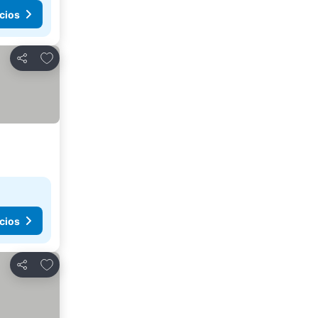
cios
Agregar a favoritos
Compartir
cios
Agregar a favoritos
Compartir