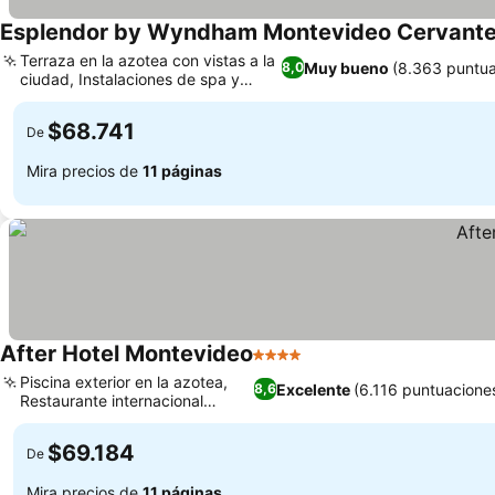
Esplendor by Wyndham Montevideo Cervant
Terraza en la azotea con vistas a la
Muy bueno
(8.363 puntua
8,0
ciudad, Instalaciones de spa y
bienestar
$68.741
De
Mira precios de
11 páginas
After Hotel Montevideo
4 Estrellas
Piscina exterior en la azotea,
Excelente
(6.116 puntuacione
8,6
Restaurante internacional
Morado
$69.184
De
Mira precios de
11 páginas