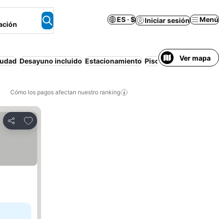
ES · $
Menú
Iniciar sesión
ación
Ver mapa
iudad
Desayuno incluido
Estacionamiento
Piscina
Apartamento
Cómo los pagos afectan nuestro ranking
Agregar a favoritos
Compartir