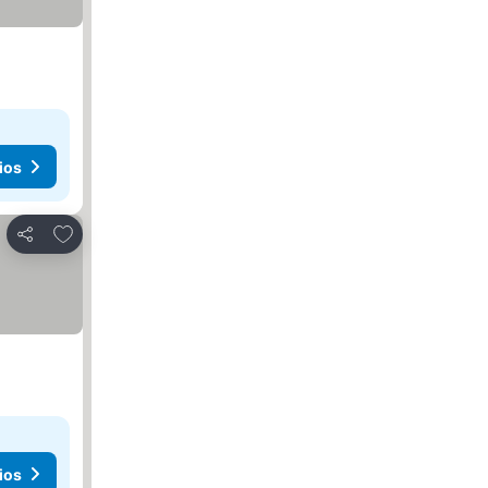
ios
Agregar a favoritos
Compartir
ios