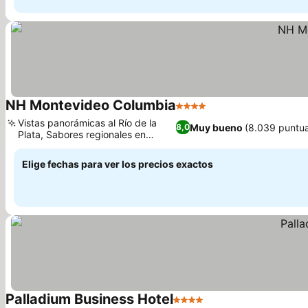
NH Montevideo Columbia
4 Estrellas
Vistas panorámicas al Río de la
Muy bueno
(8.039 puntu
8,0
Plata, Sabores regionales en
Portón Nuevo
Elige fechas para ver los precios exactos
Palladium Business Hotel
4 Estrellas