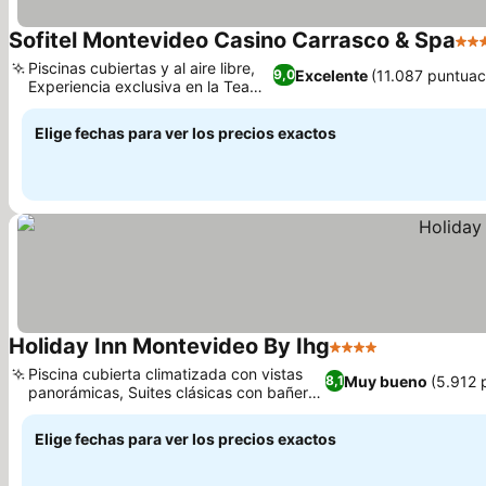
Sofitel Montevideo Casino Carrasco & Spa
5 Es
Piscinas cubiertas y al aire libre,
Excelente
(11.087 puntuac
9,0
Experiencia exclusiva en la Tea
Gallery
Elige fechas para ver los precios exactos
Holiday Inn Montevideo By Ihg
4 Estrellas
Piscina cubierta climatizada con vistas
Muy bueno
(5.912 
8,1
panorámicas, Suites clásicas con bañera
de hidromasaje
Elige fechas para ver los precios exactos