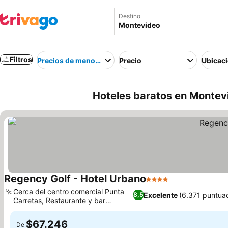
Destino
Filtros
Precios de menor a mayor
Precio
Ubicac
Hoteles baratos en Montev
Regency Golf - Hotel Urbano
4 Estrellas
Cerca del centro comercial Punta
Excelente
(6.371 puntua
8,5
Carretas, Restaurante y bar
internacional
$67.246
De