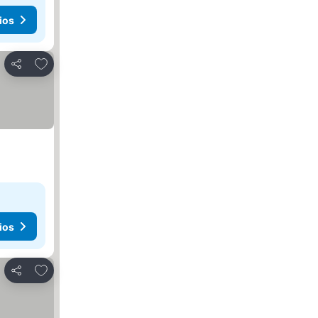
ios
Agregar a favoritos
Compartir
ios
Agregar a favoritos
Compartir