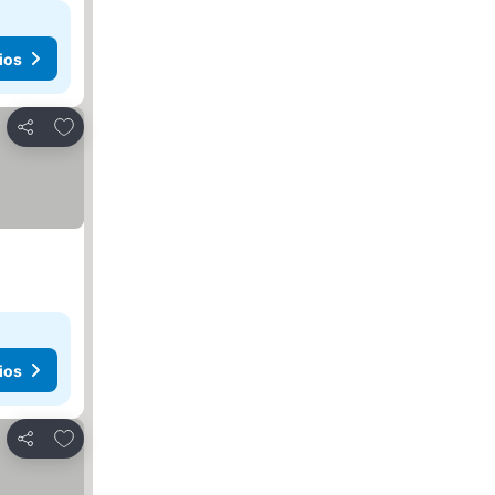
ios
Agregar a favoritos
Compartir
ios
Agregar a favoritos
Compartir