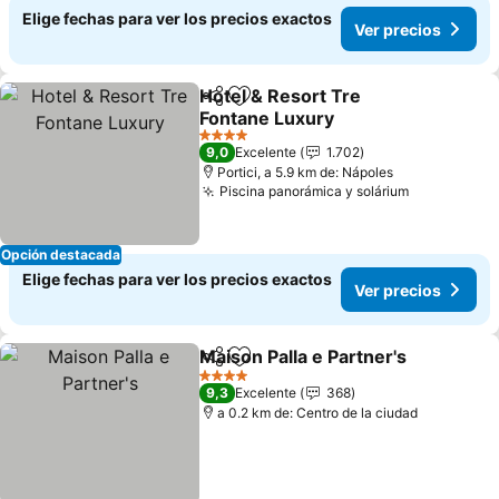
Elige fechas para ver los precios exactos
Ver precios
Hotel & Resort Tre
Compartir
Agregar a favoritos
Fontane Luxury
Ver precios
4 Estrellas
9,0
Excelente
1.702
Portici, a 5.9 km de: Nápoles
Piscina panorámica y solárium
Ver precio
Opción destacada
Elige fechas para ver los precios exactos
Ver precios
Maison Palla e Partner's
Compartir
Agregar a favoritos
Ve
4 Estrellas
9,3
Excelente
368
a 0.2 km de: Centro de la ciudad