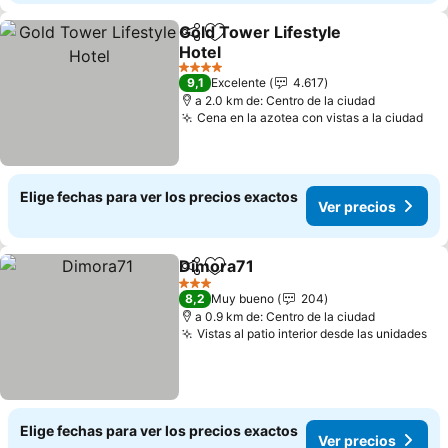
Gold Tower Lifestyle
Compartir
Agregar a favoritos
Hotel
Ver precios
4 Estrellas
9,1
Excelente
4.617
a 2.0 km de: Centro de la ciudad
Cena en la azotea con vistas a la ciudad
Ver
Elige fechas para ver los precios exactos
Ver precios
Dimora71
Compartir
Agregar a favoritos
Ver precios
3 Estrellas
8,2
Muy bueno
204
a 0.9 km de: Centro de la ciudad
Vistas al patio interior desde las unidades
Ve
Elige fechas para ver los precios exactos
Ver precios