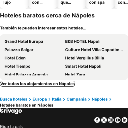
lujo
con
que
con spa
con
piscina
aceptan
esta
mascotas
mien
Hoteles baratos cerca de Nápoles
También te pueden interesar estos hoteles...
Grand Hotel Europa
B&B HOTEL Napoli
Palazzo Salgar
Culture Hotel Villa Capodimonte
Hotel Eden
Hotel Vergilius Billia
Hotel Tiempo
Smart Hotel Napoli
Hotel Palazzo Argenta
Hotel Zara
Hotel San Pietro
Hotel Garibaldi
Ver todos los alojamientos en Nápoles
Hotel Bella Napoli Suites
CX Naples Centrale
Busca hoteles
Europa
Italia
Campania
Nápoles
NH Napoli Panorama
Garibaldi Suite
Hoteles baratos en Nápoles
Palazzo Firenze
Hotel Piazza Bellini & Apartments
Vomero High Hotel
Altea Royale
Facebook
Twitter
Insta
Yo
The Station Napoli
Royal Continental
Elige tu país