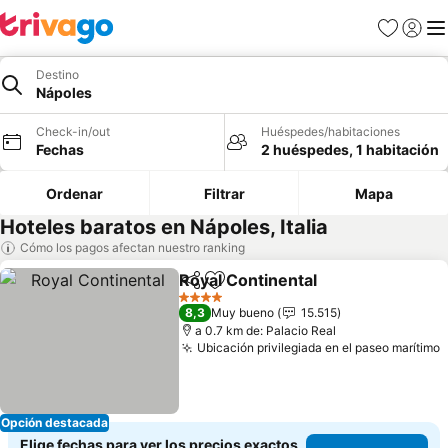
Favoritos
Iniciar 
Me
Destino
Nápoles
Check-in/out
Huéspedes/habitaciones
Fechas
2 huéspedes, 1 habitación
Ordenar
Filtrar
Mapa
Hoteles baratos en Nápoles, Italia
Cómo los pagos afectan nuestro ranking
Royal Continental
Compartir
Agregar a favoritos
Ver prec
4 Estrellas
8,3
Muy bueno
15.515
a 0.7 km de: Palacio Real
Ubicación privilegiada en el paseo marítimo
V
Opción destacada
Elige fechas para ver los precios exactos