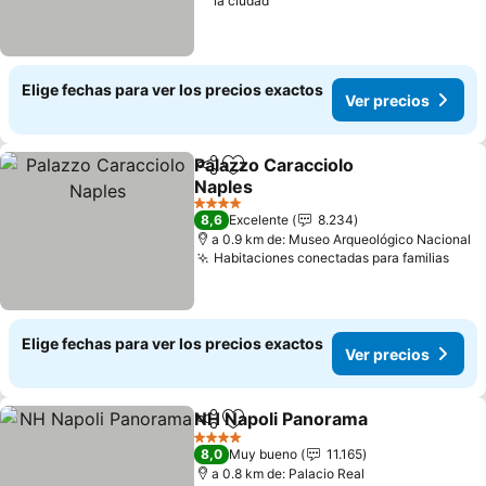
la ciudad
Elige fechas para ver los precios exactos
Ver precios
Palazzo Caracciolo
Compartir
Agregar a favoritos
Naples
Ver precios
4 Estrellas
8,6
Excelente
8.234
a 0.9 km de: Museo Arqueológico Nacional
Habitaciones conectadas para familias
Ver 
Elige fechas para ver los precios exactos
Ver precios
NH Napoli Panorama
Compartir
Agregar a favoritos
Ver p
4 Estrellas
8,0
Muy bueno
11.165
a 0.8 km de: Palacio Real