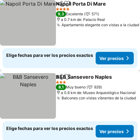
Napoli Porta Di Mare
Compartir
Agregar a favoritos
Ver p
4 Estrellas
9,3
Excelente
571
a 0.7 km de: Palacio Real
Apartamento elegante con vistas a la ciudad
Elige fechas para ver los precios exactos
Ver precios
B&B Sansevero Naples
Compartir
Agregar a favoritos
Ver
3 Estrellas
8,1
Muy bueno
926
a 0.6 km de: Museo Arqueológico Nacional
Balcones con vistas vibrantes de la ciudad
V
Elige fechas para ver los precios exactos
Ver precios