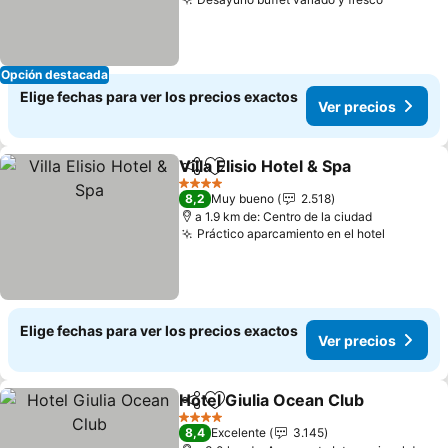
Ver prec
Opción destacada
Elige fechas para ver los precios exactos
Ver precios
Villa Elisio Hotel & Spa
Compartir
Agregar a favoritos
Ver 
4 Estrellas
8,2
Muy bueno
2.518
a 1.9 km de: Centro de la ciudad
Práctico aparcamiento en el hotel
Ver prec
Elige fechas para ver los precios exactos
Ver precios
Hotel Giulia Ocean Club
Compartir
Agregar a favoritos
Ve
4 Estrellas
8,4
Excelente
3.145