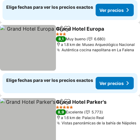
Elige fechas para ver los precios exactos
Ver precios
Grand Hotel Europa
Compartir
Agregar a favoritos
Ver pr
3 Estrellas
8,1
Muy bueno
6.680
a 1.8 km de: Museo Arqueológico Nacional
Auténtica cocina napolitana en La Falena
Ve
Elige fechas para ver los precios exactos
Ver precios
Grand Hotel Parker's
Compartir
Agregar a favoritos
Ver p
5 Estrellas
8,9
Excelente
5.773
a 1.6 km de: Palacio Real
Vistas panorámicas de la bahía de Nápoles
V