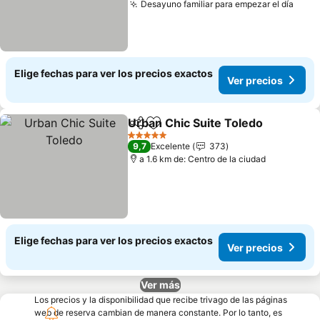
Desayuno familiar para empezar el día
Ver 
Elige fechas para ver los precios exactos
Ver precios
Urban Chic Suite Toledo
Compartir
Agregar a favoritos
Ve
5 Estrellas
9,7
Excelente
373
a 1.6 km de: Centro de la ciudad
Elige fechas para ver los precios exactos
Ver precios
Ver más
Los precios y la disponibilidad que recibe trivago de las páginas
web de reserva cambian de manera constante. Por lo tanto, es