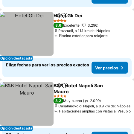
Hotel Gli Dei
Compartir
Agregar a favoritos
Ver precios
4 Estrellas
8,6
Excelente
3.296
Pozzuoli, a 11.1 km de: Nápoles
Piscina exterior para relajarte
Ver precios
Opción destacada
Elige fechas para ver los precios exactos
Ver precios
B&B Hotel Napoli San
Compartir
Agregar a favoritos
Mauro
Ver precios
4 Estrellas
8,2
Muy bueno
2.099
Casalnuovo di Napoli, a 8.9 km de: Nápoles
Habitaciones amplias con vistas al Vesubio
V
Opción destacada