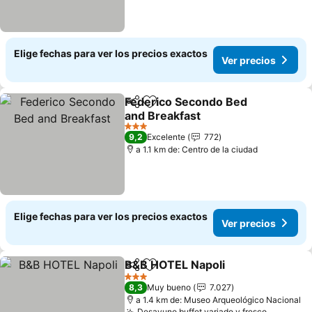
Elige fechas para ver los precios exactos
Ver precios
Federico Secondo Bed
Compartir
Agregar a favoritos
and Breakfast
Ver precios
3 Estrellas
9,2
Excelente
772
a 1.1 km de: Centro de la ciudad
Elige fechas para ver los precios exactos
Ver precios
B&B HOTEL Napoli
Compartir
Agregar a favoritos
Ver pre
3 Estrellas
8,3
Muy bueno
7.027
a 1.4 km de: Museo Arqueológico Nacional
Desayuno buffet variado y fresco