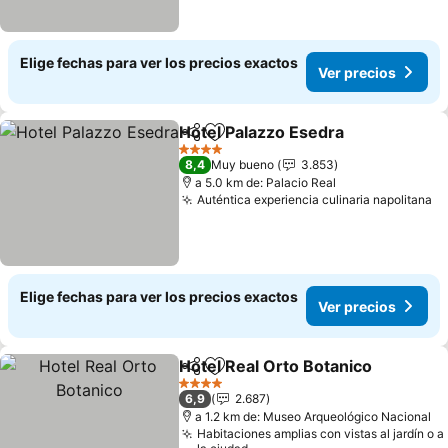
Elige fechas para ver los precios exactos
Ver precios
Hotel Palazzo Esedra
Compartir
Agregar a favoritos
Ver p
4 Estrellas
8,4
Muy bueno
3.853
a 5.0 km de: Palacio Real
Auténtica experiencia culinaria napolitana
Ve
Elige fechas para ver los precios exactos
Ver precios
Hotel Real Orto Botanico
Compartir
Agregar a favoritos
V
4 Estrellas
6,9
2.687
a 1.2 km de: Museo Arqueológico Nacional
Habitaciones amplias con vistas al jardín o a