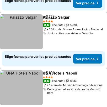
Elige fechas para ver los precios exactos
Ver precios
Palazzo Salgar
Compartir
Agregar a favoritos
Ver precios
4 Estrellas
8,6
Excelente
5.894
a 1.5 km de: Museo Arqueológico Nacional
Junior suites con vistas al Vesubio
Ver pre
Elige fechas para ver los precios exactos
Ver precios
UNA Hotels Napoli
Compartir
Agregar a favoritos
Ver pre
4 Estrellas
8,6
Excelente
8.960
a 1.4 km de: Museo Arqueológico Nacional
Cena gourmet en el restaurante Vesuvio
Roof