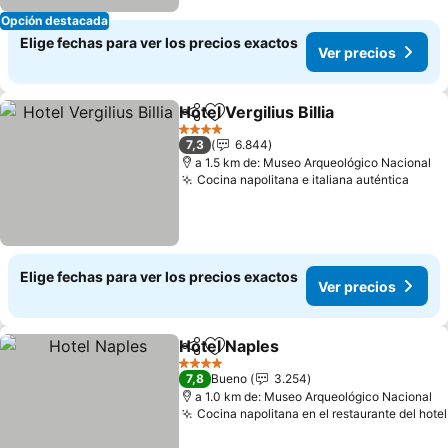
Opción destacada
Elige fechas para ver los precios exactos
Ver precios
Hotel Vergilius Billia
Compartir
Agregar a favoritos
Ver pr
4 Estrellas
7,3
6.844
a 1.5 km de: Museo Arqueológico Nacional
Cocina napolitana e italiana auténtica
Ver p
Elige fechas para ver los precios exactos
Ver precios
Hotel Naples
Compartir
Agregar a favoritos
Ver precios
4 Estrellas
7,8
Bueno
3.254
a 1.0 km de: Museo Arqueológico Nacional
Cocina napolitana en el restaurante del hotel