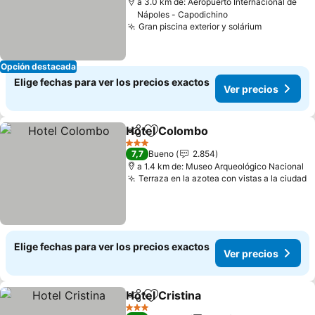
a 3.0 km de: Aeropuerto Internacional de
Nápoles - Capodichino
Gran piscina exterior y solárium
Ver preci
Opción destacada
Elige fechas para ver los precios exactos
Ver precios
Hotel Colombo
Compartir
Agregar a favoritos
Ver precios
3 Estrellas
7,7
Bueno
2.854
a 1.4 km de: Museo Arqueológico Nacional
Terraza en la azotea con vistas a la ciudad
V
Elige fechas para ver los precios exactos
Ver precios
Hotel Cristina
Compartir
Agregar a favoritos
Ver precios
3 Estrellas