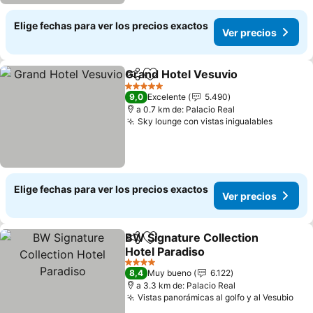
Elige fechas para ver los precios exactos
Ver precios
Grand Hotel Vesuvio
Compartir
Agregar a favoritos
Ver p
5 Estrellas
9,0
Excelente
5.490
a 0.7 km de: Palacio Real
Sky lounge con vistas inigualables
Ver pre
Elige fechas para ver los precios exactos
Ver precios
BW Signature Collection
Compartir
Agregar a favoritos
Hotel Paradiso
Ver precios
4 Estrellas
8,4
Muy bueno
6.122
a 3.3 km de: Palacio Real
Vistas panorámicas al golfo y al Vesubio
Ver