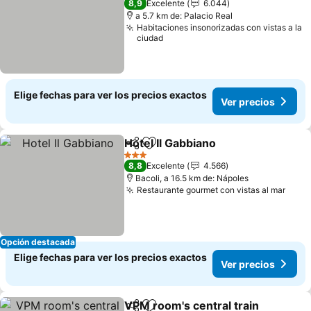
8,9
Excelente
6.044
a 5.7 km de: Palacio Real
Habitaciones insonorizadas con vistas a la
ciudad
Elige fechas para ver los precios exactos
Ver precios
Hotel Il Gabbiano
Compartir
Agregar a favoritos
Ver preci
3 Estrellas
8,8
Excelente
4.566
Bacoli, a 16.5 km de: Nápoles
Restaurante gourmet con vistas al mar
Ver 
Opción destacada
Elige fechas para ver los precios exactos
Ver precios
VPM room's central train