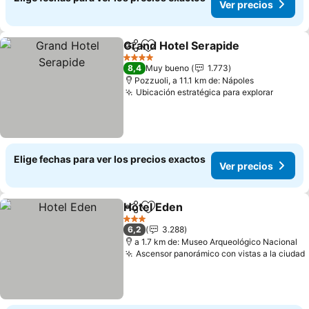
Ver precios
Grand Hotel Serapide
Compartir
Agregar a favoritos
Ver 
4 Estrellas
8,4
Muy bueno
1.773
Pozzuoli, a 11.1 km de: Nápoles
Ubicación estratégica para explorar
Ver pr
Elige fechas para ver los precios exactos
Ver precios
Hotel Eden
Compartir
Agregar a favoritos
Ver precios
3 Estrellas
6,2
3.288
a 1.7 km de: Museo Arqueológico Nacional
Ascensor panorámico con vistas a la ciudad