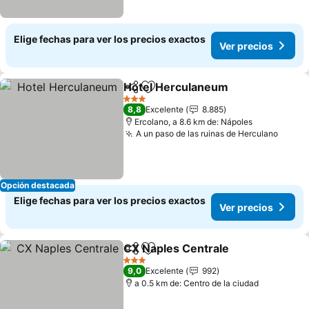
Elige fechas para ver los precios exactos
Ver precios
Hotel Herculaneum
Compartir
Agregar a favoritos
Ver pr
3 Estrellas
8,8
Excelente
8.885
Ercolano, a 8.6 km de: Nápoles
A un paso de las ruinas de Herculano
Ver p
Opción destacada
Elige fechas para ver los precios exactos
Ver precios
CX Naples Centrale
Compartir
Agregar a favoritos
Ver pr
3 Estrellas
9,0
Excelente
992
a 0.5 km de: Centro de la ciudad