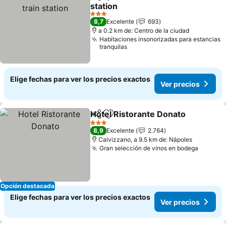
Compartir
Agregar a favoritos
station
Ver precios
3 Estrellas
8,7
Excelente
693
a 0.2 km de: Centro de la ciudad
Habitaciones insonorizadas para estancias
tranquilas
Elige fechas para ver los precios exactos
Ver precios
Hotel Ristorante Donato
Compartir
Agregar a favoritos
Ve
3 Estrellas
8,9
Excelente
2.764
Calvizzano, a 9.5 km de: Nápoles
Gran selección de vinos en bodega
Ver pre
Opción destacada
Elige fechas para ver los precios exactos
Ver precios