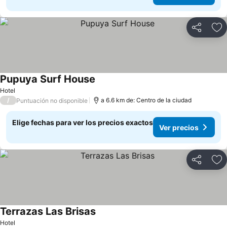
Compartir
Ag
Pupuya Surf House
Hotel
/
a 6.6 km de: Centro de la ciudad
Puntuación no disponible
Elige fechas para ver los precios exactos
Ver precios
Compartir
Ag
Terrazas Las Brisas
Hotel