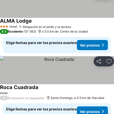
ALMA Lodge
Hotel
Relajación en el jardín y la terraza
3 Estrellas
8,5
Excelente
563
a 5.5 km de: Centro de la ciudad
Elige fechas para ver los precios exactos
Ver precios
Compartir
Ag
Roca Cuadrada
Hotel
/
Santo Domingo, a 4.5 km de: Navidad
Puntuación no disponible
Elige fechas para ver los precios exactos
Ver precios