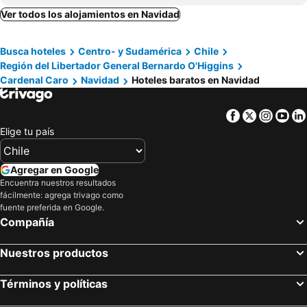
Ver todos los alojamientos en Navidad
Busca hoteles
Centro- y Sudamérica
Chile
Región del Libertador General Bernardo O'Higgins
Cardenal Caro
Navidad
Hoteles baratos en Navidad
Facebook
Twitter
Insta
Yo
Elige tu país
Agregar en Google
Encuentra nuestros resultados
fácilmente: agrega trivago como
fuente preferida en Google.
Compañía
Nuestros productos
Términos y políticas