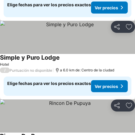
Elige fechas para ver los precios exactos
Ver precios
Compartir
Ag
Simple y Puro Lodge
Hotel
/
a 6.0 km de: Centro de la ciudad
Puntuación no disponible
Elige fechas para ver los precios exactos
Ver precios
Compartir
Ag