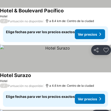
Hotel & Boulevard Pacífico
Hotel
/
a 8.4 km de: Centro de la ciudad
Puntuación no disponible
Elige fechas para ver los precios exactos
Ver precios
Compartir
Ag
Hotel Surazo
Hotel
/
a 4.6 km de: Centro de la ciudad
Puntuación no disponible
Elige fechas para ver los precios exactos
Ver precios