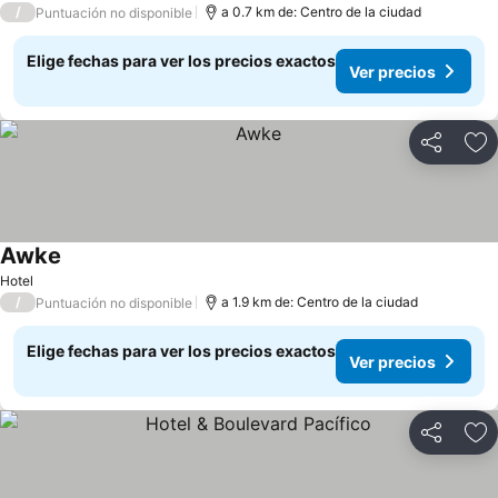
/
a 0.7 km de: Centro de la ciudad
Puntuación no disponible
Elige fechas para ver los precios exactos
Ver precios
Compartir
Ag
Awke
Hotel
/
a 1.9 km de: Centro de la ciudad
Puntuación no disponible
Elige fechas para ver los precios exactos
Ver precios
Compartir
Ag