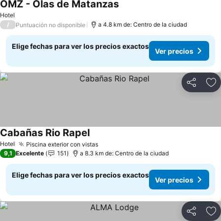
OMZ - Olas de Matanzas
Hotel
/
a 4.8 km de: Centro de la ciudad
Puntuación no disponible
Elige fechas para ver los precios exactos
Ver precios
Compartir
Ag
Cabañas Rio Rapel
Hotel
Piscina exterior con vistas
9,1
Excelente
151
a 8.3 km de: Centro de la ciudad
Elige fechas para ver los precios exactos
Ver precios
Compartir
Ag