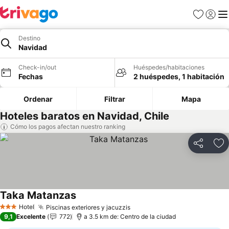
Favoritos
Iniciar 
Me
Destino
Navidad
Check-in/out
Huéspedes/habitaciones
Fechas
2 huéspedes, 1 habitación
Ordenar
Filtrar
Mapa
Hoteles baratos en Navidad, Chile
Cómo los pagos afectan nuestro ranking
Compartir
Ag
Taka Matanzas
Hotel
Piscinas exteriores y jacuzzis
3 Estrellas
9,1
Excelente
772
a 3.5 km de: Centro de la ciudad