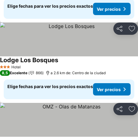
Elige fechas para ver los precios exactos
Ver precios
Compartir
Ag
Lodge Los Bosques
Hotel
3 Estrellas
8,5
Excelente
866
a 2.6 km de: Centro de la ciudad
Elige fechas para ver los precios exactos
Ver precios
Compartir
Ag