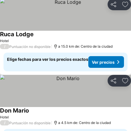
Compartir
Ag
Ruca Lodge
Hotel
/
a 15.0 km de: Centro de la ciudad
Puntuación no disponible
Elige fechas para ver los precios exactos
Ver precios
Compartir
Ag
Don Mario
Hotel
/
a 4.5 km de: Centro de la ciudad
Puntuación no disponible