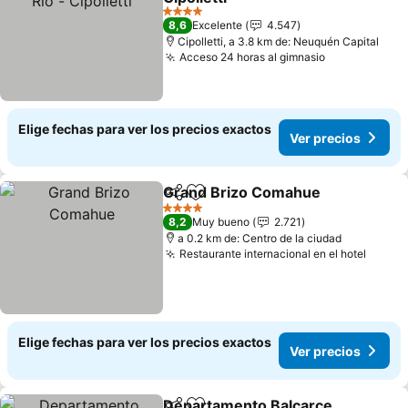
Ver precios
4 Estrellas
8,6
Excelente
4.547
Cipolletti, a 3.8 km de: Neuquén Capital
Acceso 24 horas al gimnasio
Ver precios
Elige fechas para ver los precios exactos
Ver precios
Grand Brizo Comahue
Compartir
Agregar a favoritos
Ver 
4 Estrellas
8,2
Muy bueno
2.721
a 0.2 km de: Centro de la ciudad
Restaurante internacional en el hotel
Ver p
Elige fechas para ver los precios exactos
Ver precios
Departamento Balcarce