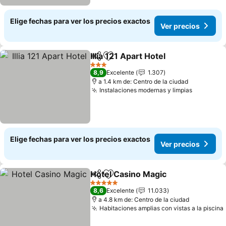
Elige fechas para ver los precios exactos
Ver precios
Illia 121 Apart Hotel
Compartir
Agregar a favoritos
Ver pre
3 Estrellas
8,9
Excelente
1.307
a 1.4 km de: Centro de la ciudad
Instalaciones modernas y limpias
Ver prec
Elige fechas para ver los precios exactos
Ver precios
Hotel Casino Magic
Compartir
Agregar a favoritos
Ver pre
5 Estrellas
8,6
Excelente
11.033
a 4.8 km de: Centro de la ciudad
Habitaciones amplias con vistas a la piscina