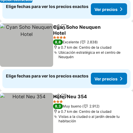
Elige fechas para ver los precios exactos
Ver precios
Cyan Soho Neuquen
Compartir
Agregar a favoritos
Hotel
Ver precios
4 Estrellas
8,8
Excelente
2.838
a 0.7 km de: Centro de la ciudad
Ubicación estratégica en el centro de
Neuquén
Elige fechas para ver los precios exactos
Ver precios
Hotel Neu 354
Compartir
Agregar a favoritos
Ver precios
3 Estrellas
8,3
Muy bueno
2.912
a 0.7 km de: Centro de la ciudad
Vistas a la ciudad o al jardín desde tu
habitación