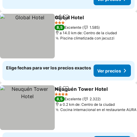
Global Hotel
Compartir
Agregar a favoritos
Ver precios
3 Estrellas
8,5
Excelente
1.585
a 14.0 km de: Centro de la ciudad
Piscina climatizada con jacuzzi
Ver preci
Elige fechas para ver los precios exactos
Ver precios
Neuquén Tower Hotel
Compartir
Agregar a favoritos
Ver 
4 Estrellas
8,5
Excelente
2.322
a 0.2 km de: Centro de la ciudad
Cocina internacional en el restaurante AURA