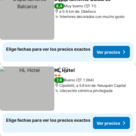
Compartir
Agregar a favoritos
Ve
8,4
Muy bueno
11
a 0.4 km de: Obelisco
Interiores decorados con mucho gusto
Ver 
Elige fechas para ver los precios exactos
Ver precios
HL Hotel
Compartir
Agregar a favoritos
Ver precios
2 Estrellas
7,8
Bueno
1.364
Cipolletti, a 5.6 km de: Neuquén Capital
Ubicación céntrica privilegiada
Ver preci
Elige fechas para ver los precios exactos
Ver precios