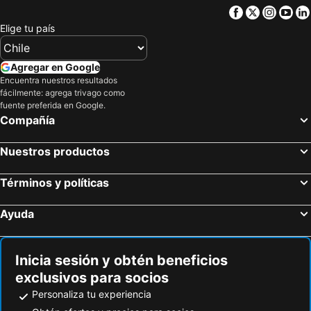
Hotel y Casino Del Río - Cipolletti
Motel A.C.A. Cipolletti
Facebook
Twitter
Insta
Yo
Elige tu país
Hosteria Amparo
Hotel Royal
Hotel Costa Limay
Grand Brizo Comahue
Agregar en Google
Herradura Hotel Suites
Bernardino Hostel Boutique
Encuentra nuestros resultados
Alma llena Hotel Boutique
Hotel Polans
fácilmente: agrega trivago como
fuente preferida en Google.
Hotel Cipolletti
Hotel Alto Center
Compañía
Nuestros productos
Términos y políticas
Ayuda
Inicia sesión y obtén beneficios
exclusivos para socios
Personaliza tu experiencia