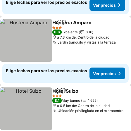
Elige fechas para ver los precios exactos
Ver precios
Hosteria Amparo
Compartir
Agregar a favoritos
Ver preci
3 Estrellas
8,6
Excelente
806
a 7.3 km de: Centro de la ciudad
Jardín tranquilo y vistas a la terraza
Ver pr
Elige fechas para ver los precios exactos
Ver precios
Hotel Suizo
Compartir
Agregar a favoritos
Ver precios
3 Estrellas
8,1
Muy bueno
1.625
a 0.5 km de: Centro de la ciudad
Ubicación privilegiada en el microcentro
Ver