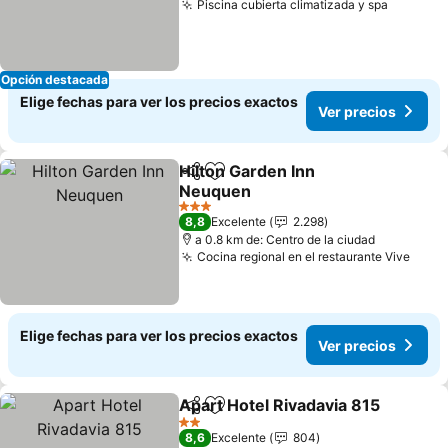
Piscina cubierta climatizada y spa
Ver pre
Opción destacada
Elige fechas para ver los precios exactos
Ver precios
Hilton Garden Inn
Compartir
Agregar a favoritos
Neuquen
Ver precios
3 Estrellas
8,8
Excelente
2.298
a 0.8 km de: Centro de la ciudad
Cocina regional en el restaurante Vive
Ver 
Elige fechas para ver los precios exactos
Ver precios
Apart Hotel Rivadavia 815
Compartir
Agregar a favoritos
2 Estrellas
8,6
Excelente
804