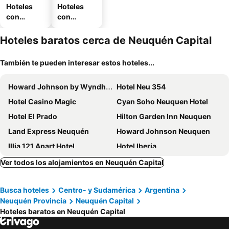
Hoteles
Hoteles
con
con
piscina
estaciona
miento
Hoteles baratos cerca de Neuquén Capital
También te pueden interesar estos hoteles...
Howard Johnson by Wyndham Neuquen
Hotel Neu 354
Hotel Casino Magic
Cyan Soho Neuquen Hotel
Hotel El Prado
Hilton Garden Inn Neuquen
Land Express Neuquén
Howard Johnson Neuquen
Illia 121 Apart Hotel
Hotel Iberia
Neuquén Tower Hotel
Hotel Crystal
Ver todos los alojamientos en Neuquén Capital
HOTEL APOLO NEUQUEN
Brizo Neuquén
Busca hoteles
Centro- y Sudamérica
Argentina
Apart Hotel Rivadavia 815
Amucan
Neuquén Provincia
Neuquén Capital
Global Hotel
Hotel W
Hoteles baratos en Neuquén Capital
Hotel El Cortijo
Hotel Suizo