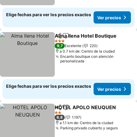
Elige fechas para ver los precios exactos
Ver precios
Alma llena Hotel Boutique
Compartir
Agregar a favoritos
3 Estrellas
9,7
Excelente
220
a 0.7 km de: Centro de la ciudad
Encanto boutique con atención
personalizada
Elige fechas para ver los precios exactos
Ver precios
HOTEL APOLO NEUQUEN
Compartir
Agregar a favoritos
2 Estrellas
6,8
1.197
a 1.1 km de: Centro de la ciudad
Parking privado cubierto y seguro
Ver prec