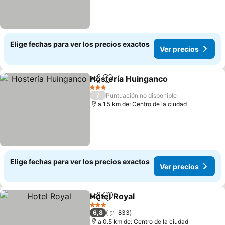
Elige fechas para ver los precios exactos
Ver precios
Hostería Huinganco
Compartir
Agregar a favoritos
Ver pr
3 Estrellas
/
Puntuación no disponible
a 1.5 km de: Centro de la ciudad
Elige fechas para ver los precios exactos
Ver precios
Hotel Royal
Compartir
Agregar a favoritos
Ver precios
3 Estrellas
6,8
833
a 0.5 km de: Centro de la ciudad