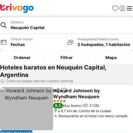
Favoritos
Iniciar 
Me
Destino
Neuquén Capital
Check-in/out
Huéspedes/habitaciones
Fechas
2 huéspedes, 1 habitación
Ordenar
Filtrar
Mapa
Hoteles baratos en Neuquén Capital,
Argentina
Cómo los pagos afectan nuestro ranking
Howard Johnson by
Compartir
Agregar a favoritos
Wyndham Neuquen
Ver precios
4 Estrellas
8,3
Muy bueno
5.126
a 8.7 km de: Centro de la ciudad
Restaurante en el hotel con menú variado.
Ve
Opción destacada