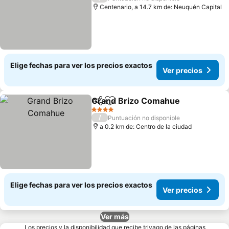
Centenario, a 14.7 km de: Neuquén Capital
Elige fechas para ver los precios exactos
Ver precios
Grand Brizo Comahue
Compartir
Agregar a favoritos
Ver 
4 Estrellas
/
Puntuación no disponible
a 0.2 km de: Centro de la ciudad
Elige fechas para ver los precios exactos
Ver precios
Ver más
Los precios y la disponibilidad que recibe trivago de las páginas