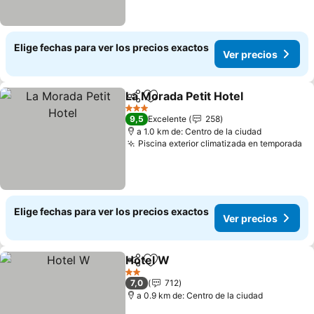
Elige fechas para ver los precios exactos
Ver precios
La Morada Petit Hotel
Compartir
Agregar a favoritos
Ver 
3 Estrellas
9,5
Excelente
258
a 1.0 km de: Centro de la ciudad
Piscina exterior climatizada en temporada
Ve
Elige fechas para ver los precios exactos
Ver precios
Hotel W
Compartir
Agregar a favoritos
Ver precios
2 Estrellas
7,0
712
a 0.9 km de: Centro de la ciudad