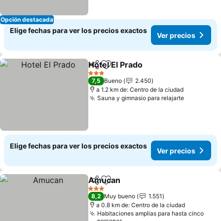
Opción destacada
Elige fechas para ver los precios exactos
Ver precios
Hotel El Prado
Compartir
Agregar a favoritos
Ver precios
3 Estrellas
7,5
Bueno
2.450
a 1.2 km de: Centro de la ciudad
Sauna y gimnasio para relajarte
Ver preci
Elige fechas para ver los precios exactos
Ver precios
Amucan
Compartir
Agregar a favoritos
Ver precios
3 Estrellas
8,2
Muy bueno
1.551
a 0.8 km de: Centro de la ciudad
Habitaciones amplias para hasta cinco
personas