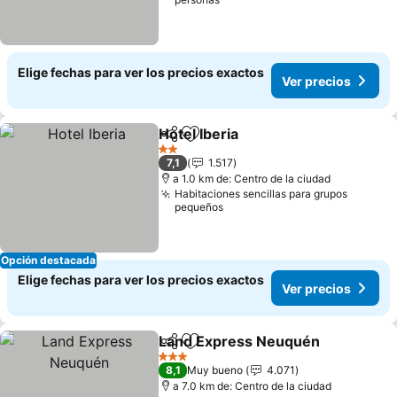
Elige fechas para ver los precios exactos
Ver precios
Hotel Iberia
Compartir
Agregar a favoritos
Ver precios
2 Estrellas
7,1
1.517
a 1.0 km de: Centro de la ciudad
Habitaciones sencillas para grupos
pequeños
Opción destacada
Elige fechas para ver los precios exactos
Ver precios
Land Express Neuquén
Compartir
Agregar a favoritos
Ver
3 Estrellas
8,1
Muy bueno
4.071
a 7.0 km de: Centro de la ciudad