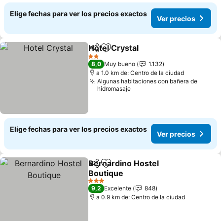
Elige fechas para ver los precios exactos
Ver precios
Hotel Crystal
Compartir
Agregar a favoritos
Ver precios
2 Estrellas
8,0
Muy bueno
1.132
a 1.0 km de: Centro de la ciudad
Algunas habitaciones con bañera de
hidromasaje
Elige fechas para ver los precios exactos
Ver precios
Bernardino Hostel
Compartir
Agregar a favoritos
Boutique
Ver precios
3 Estrellas
9,2
Excelente
848
a 0.9 km de: Centro de la ciudad