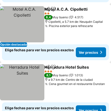
Motel A.C.A. Cipolletti
Compartir
Agregar a favoritos
Ver 
2 Estrellas
8,4
Muy bueno
4.517
Cipolletti, a 5.7 km de: Neuquén Capital
Piscina exterior para refrescarte
Ver preci
Opción destacada
Elige fechas para ver los precios exactos
Ver precios
Herradura Hotel Suites
Compartir
Agregar a favoritos
Ver
3 Estrellas
8,1
Muy bueno
1.013
a 9.7 km de: Centro de la ciudad
Cena gourmet en el restaurante Dunstan
Ver
Elige fechas para ver los precios exactos
Ver precios