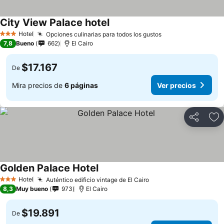
City View Palace hotel
Hotel
Opciones culinarias para todos los gustos
3 Estrellas
7,8
Bueno
662
El Cairo
$17.167
De
Mira precios de
6 páginas
Ver precios
Compartir
Ag
Golden Palace Hotel
Hotel
Auténtico edificio vintage de El Cairo
3 Estrellas
8,3
Muy bueno
973
El Cairo
$19.891
De