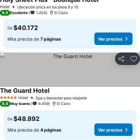
Hotel
Ubicación única en los pisos 9 y 10
9,5
Excelente
1.454
El Cairo
$40.172
De
Mira precios de
7 páginas
Ver precios
Compartir
Ag
The Guard Hotel
Hotel
Spa y bienestar para relajarte
5 Estrellas
8,4
Muy bueno
6.459
El Cairo
$48.892
De
Mira precios de
4 páginas
Ver precios