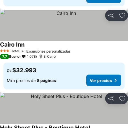
Compartir
Ag
Cairo Inn
Hotel
Excursiones personalizadas
3 Estrellas
7,7
Bueno
1.078
El Cairo
$32.993
De
Mira precios de
8 páginas
Ver precios
Compartir
Ag
Holy Sheet Plus - Boutique Hotel