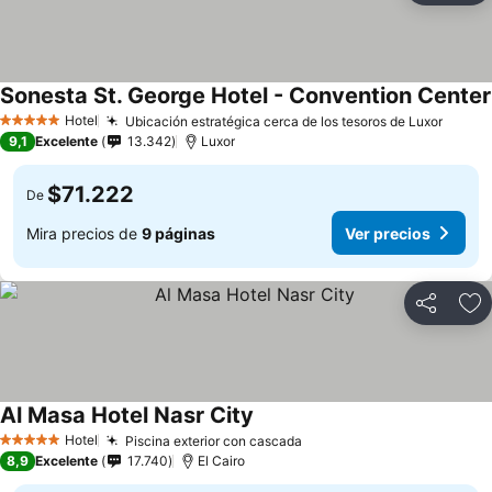
Sonesta St. George Hotel - Convention Center
Hotel
Ubicación estratégica cerca de los tesoros de Luxor
5 Estrellas
9,1
Excelente
13.342
Luxor
$71.222
De
Mira precios de
9 páginas
Ver precios
Compartir
Ag
Al Masa Hotel Nasr City
Hotel
Piscina exterior con cascada
5 Estrellas
8,9
Excelente
17.740
El Cairo