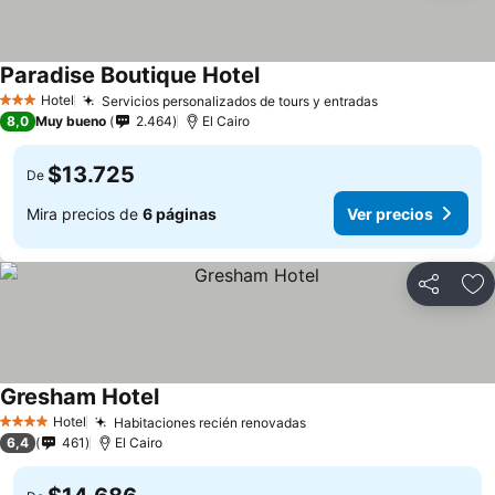
Paradise Boutique Hotel
Hotel
Servicios personalizados de tours y entradas
3 Estrellas
8,0
Muy bueno
2.464
El Cairo
$13.725
De
Mira precios de
6 páginas
Ver precios
Compartir
Ag
Gresham Hotel
Hotel
Habitaciones recién renovadas
4 Estrellas
6,4
461
El Cairo