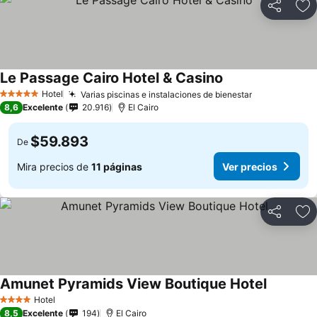
Compartir
Ag
Le Passage Cairo Hotel & Casino
Hotel
Varias piscinas e instalaciones de bienestar
5 Estrellas
8,6
Excelente
20.916
El Cairo
$59.893
De
Mira precios de
11 páginas
Ver precios
Compartir
Ag
Amunet Pyramids View Boutique Hotel
Hotel
4 Estrellas
8,5
Excelente
194
El Cairo