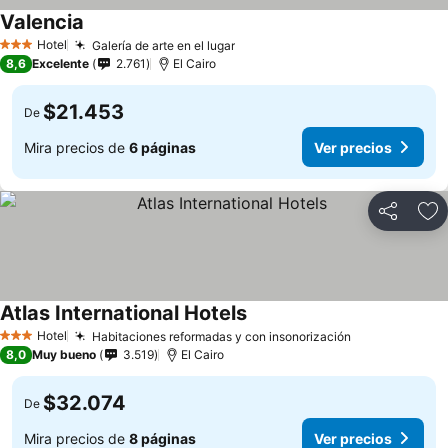
Valencia
Hotel
Galería de arte en el lugar
3 Estrellas
8,6
Excelente
2.761
El Cairo
$21.453
De
Mira precios de
6 páginas
Ver precios
Compartir
Ag
Atlas International Hotels
Hotel
Habitaciones reformadas y con insonorización
3 Estrellas
8,0
Muy bueno
3.519
El Cairo
$32.074
De
Mira precios de
8 páginas
Ver precios