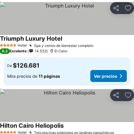
Compartir
Ag
Triumph Luxury Hotel
Hotel
Spa y centro de bienestar completo
5 Estrellas
9,2
Excelente
14.532
El Cairo
$126.681
De
Mira precios de
11 páginas
Ver precios
Compartir
Ag
Hilton Cairo Heliopolis
Hotel
Tres piscinas exteriores en jardines paisajísticos