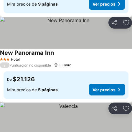
Mira precios de
9 páginas
Ver precios
Compartir
Ag
New Panorama Inn
Hotel
3 Estrellas
/
El Cairo
Puntuación no disponible
$21.126
De
Mira precios de
5 páginas
Ver precios
Compartir
Ag