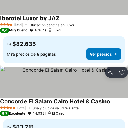
Iberotel Luxor by JAZ
Hotel
Ubicación céntrica en Luxor
4 Estrellas
8,4
Muy bueno
8.304
Luxor
$82.635
De
Mira precios de
9 páginas
Ver precios
Compartir
Ag
Concorde El Salam Cairo Hotel & Casino
Hotel
Spa y club de salud relajante
5 Estrellas
8,7
Excelente
14.938
El Cairo
$83.711
De