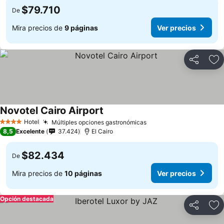
$79.710
De
Mira precios de
9 páginas
Ver precios
Compartir
Ag
Novotel Cairo Airport
Hotel
Múltiples opciones gastronómicas
4 Estrellas
8,5
Excelente
37.424
El Cairo
$82.434
De
Mira precios de
10 páginas
Ver precios
Opción destacada
Compartir
Ag