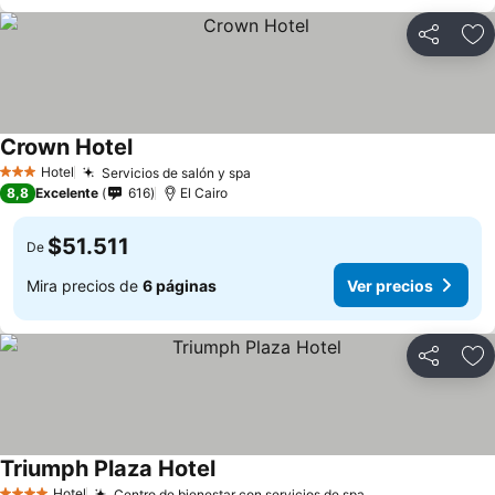
Compartir
Ag
Crown Hotel
Hotel
Servicios de salón y spa
3 Estrellas
8,8
Excelente
616
El Cairo
$51.511
De
Mira precios de
6 páginas
Ver precios
Compartir
Ag
Triumph Plaza Hotel
Hotel
Centro de bienestar con servicios de spa