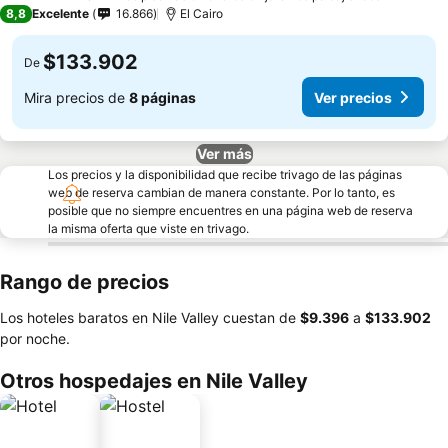
5 Estrellas
8,8
Excelente
16.866
El Cairo
$133.902
De
Mira precios de
8 páginas
Ver precios
Ver más
Los precios y la disponibilidad que recibe trivago de las páginas
web de reserva cambian de manera constante. Por lo tanto, es
posible que no siempre encuentres en una página web de reserva
la misma oferta que viste en trivago.
Rango de precios
Los hoteles baratos en Nile Valley cuestan de
‎$9.396
a
‎$133.902
por noche.
Otros hospedajes en Nile Valley