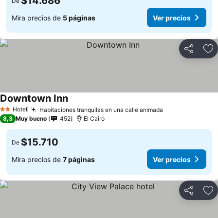
$14.686
De
Mira precios de
5 páginas
Ver precios
Compartir
Ag
Downtown Inn
Hotel
Habitaciones tranquilas en una calle animada
2 Estrellas
8,3
Muy bueno
452
El Cairo
$15.710
De
Mira precios de
7 páginas
Ver precios
Compartir
Ag