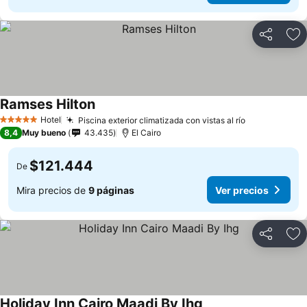
Compartir
Ag
Ramses Hilton
Hotel
Piscina exterior climatizada con vistas al río
5 Estrellas
8,4
Muy bueno
43.435
El Cairo
$121.444
De
Mira precios de
9 páginas
Ver precios
Compartir
Ag
Holiday Inn Cairo Maadi By Ihg