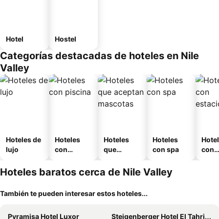
Hotel
Hostel
Categorías destacadas de hoteles en Nile
Valley
Hoteles de
Hoteles
Hoteles
Hoteles
Hote
lujo
con
que
con spa
con
piscina
aceptan
esta
mascotas
mien
Hoteles baratos cerca de Nile Valley
También te pueden interesar estos hoteles...
Pyramisa Hotel Luxor
Steigenberger Hotel El Tahrir Cairo