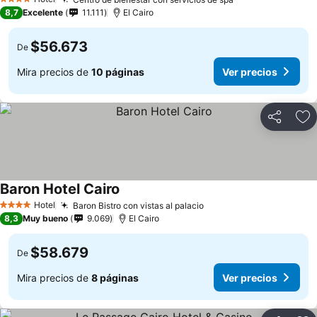
4 Estrellas
8,7
Excelente
11.111
El Cairo
$56.673
De
Mira precios de
10 páginas
Ver precios
Compartir
Ag
Baron Hotel Cairo
Hotel
Baron Bistro con vistas al palacio
4 Estrellas
8,3
Muy bueno
9.069
El Cairo
$58.679
De
Mira precios de
8 páginas
Ver precios