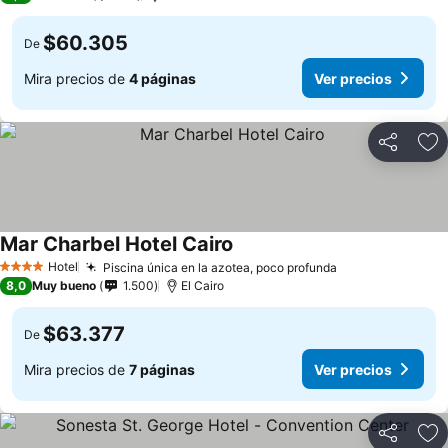
$60.305
De
Mira precios de
4 páginas
Ver precios
Compartir
Ag
Mar Charbel Hotel Cairo
Hotel
Piscina única en la azotea, poco profunda
4 Estrellas
8,0
Muy bueno
1.500
El Cairo
$63.377
De
Mira precios de
7 páginas
Ver precios
Compartir
Ag