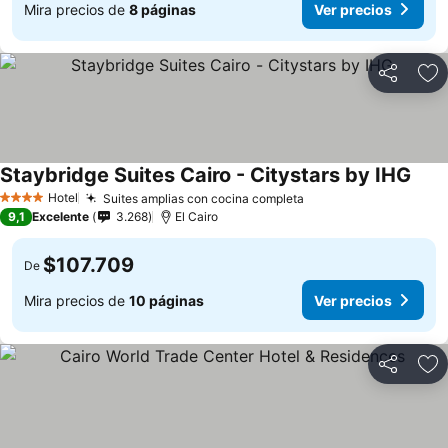
Mira precios de
8 páginas
Ver precios
Compartir
Ag
Staybridge Suites Cairo - Citystars by IHG
Hotel
Suites amplias con cocina completa
4 Estrellas
9,1
Excelente
3.268
El Cairo
$107.709
De
Mira precios de
10 páginas
Ver precios
Compartir
Ag