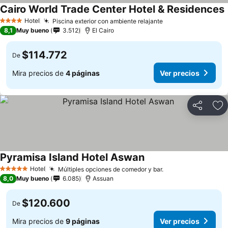
Cairo World Trade Center Hotel & Residences
Hotel
Piscina exterior con ambiente relajante
4 Estrellas
8,1
Muy bueno
3.512
El Cairo
$114.772
De
Mira precios de
4 páginas
Ver precios
Compartir
Ag
Pyramisa Island Hotel Aswan
Hotel
Múltiples opciones de comedor y bar.
5 Estrellas
8,0
Muy bueno
6.085
Assuan
$120.600
De
Mira precios de
9 páginas
Ver precios