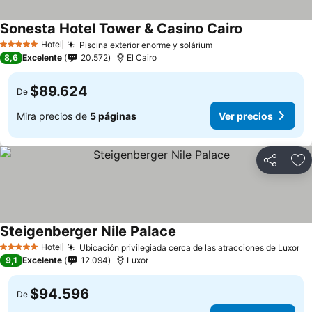
Sonesta Hotel Tower & Casino Cairo
Hotel
Piscina exterior enorme y solárium
5 Estrellas
8,6
Excelente
20.572
El Cairo
$89.624
De
Mira precios de
5 páginas
Ver precios
Compartir
Ag
Steigenberger Nile Palace
Hotel
Ubicación privilegiada cerca de las atracciones de Luxor
5 Estrellas
9,1
Excelente
12.094
Luxor
$94.596
De