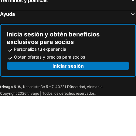
Términos y políticas
Le Passage Cairo Hotel & Casino
The Temple Hotel & Spa
The President Hotel Cairo
Happy View Inn
Ayuda
Best View Pyramids Hotel
Atum
Safari Hotel
The Platinum Pyramid view inn
Inicia sesión y obtén beneficios
Carlton Downtown Cairo
Philippe Luxor Hotel
exclusivos para socios
Hotel Royal Marshal
Garden City Hotel Downtown
Personaliza tu experiencia
Horus House Hotel Zamalek
Steigenberger Nile Palace
Obtén ofertas y precios para socios
The Nile Ritz-Carlton, Cairo
Novotel Cairo El Borg
Iniciar sesión
Flamenco Hotel Cairo
Mamlouk Pyramids Hotel
Philae Hotel
Cleopatra Hotel
trivago N.V.
, Kesselstraße 5 – 7, 40221 Düsseldorf, Alemania
Tiba Aswan
Tolip Aswan Hotel
Copyright 2026 trivago | Todos los derechos reservados.
Fenti Nubian Resort
Gaddis Hotel, Suites and Apartments
Shady Hotel Luxor
Nile Compound
Nefertiti Hotel Luxor
New Saint Catherine Hotel
Town View Hotel
Downtown Antique Hotel
Helio Cairo Hotel
Al Wadi Hotel