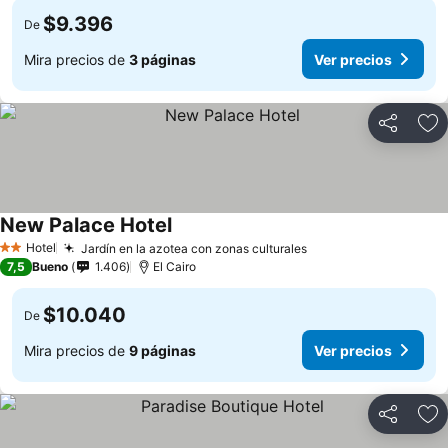
$9.396
De
Mira precios de
3 páginas
Ver precios
Compartir
Ag
New Palace Hotel
Hotel
Jardín en la azotea con zonas culturales
2 Estrellas
7,5
Bueno
1.406
El Cairo
$10.040
De
Mira precios de
9 páginas
Ver precios
Compartir
Ag