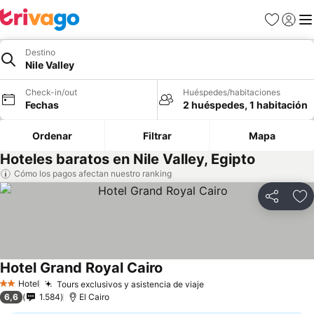
Favoritos
Iniciar 
Me
Destino
Nile Valley
Check-in/out
Huéspedes/habitaciones
Fechas
2 huéspedes, 1 habitación
Ordenar
Filtrar
Mapa
Hoteles baratos en Nile Valley, Egipto
Cómo los pagos afectan nuestro ranking
Compartir
Ag
Hotel Grand Royal Cairo
Hotel
Tours exclusivos y asistencia de viaje
2 Estrellas
6,6
1.584
El Cairo