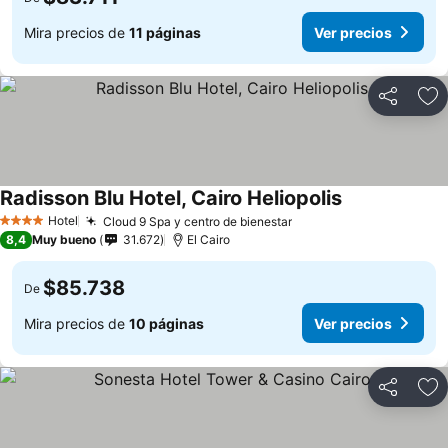
Mira precios de
11 páginas
Ver precios
Compartir
Ag
Radisson Blu Hotel, Cairo Heliopolis
Hotel
Cloud 9 Spa y centro de bienestar
4 Estrellas
8,4
Muy bueno
31.672
El Cairo
$85.738
De
Mira precios de
10 páginas
Ver precios
Compartir
Ag