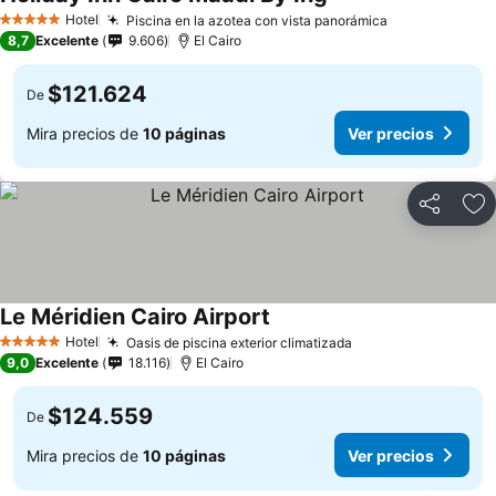
Hotel
Piscina en la azotea con vista panorámica
5 Estrellas
8,7
Excelente
9.606
El Cairo
$121.624
De
Mira precios de
10 páginas
Ver precios
Compartir
Ag
Le Méridien Cairo Airport
Hotel
Oasis de piscina exterior climatizada
5 Estrellas
9,0
Excelente
18.116
El Cairo
$124.559
De
Mira precios de
10 páginas
Ver precios