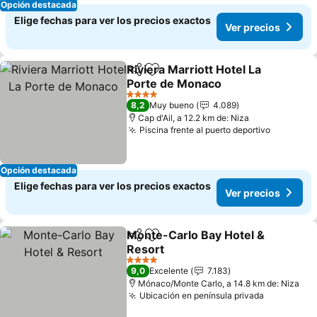
Opción destacada
Elige fechas para ver los precios exactos
Ver precios
Riviera Marriott Hotel La
Compartir
Agregar a favoritos
Porte de Monaco
4 Estrellas
8,2
Muy bueno
4.089
Cap d'Ail, a 12.2 km de: Niza
Piscina frente al puerto deportivo
Opción destacada
Elige fechas para ver los precios exactos
Ver precios
Monte-Carlo Bay Hotel &
Compartir
Agregar a favoritos
Resort
4 Estrellas
9,0
Excelente
7.183
Mónaco/Monte Carlo, a 14.8 km de: Niza
Ubicación en península privada