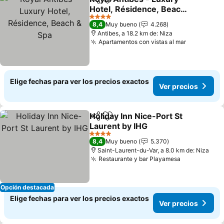
Compartir
Agregar a favoritos
Hotel, Résidence, Beach
& Spa
4 Estrellas
8,4
Muy bueno
4.268
Antibes, a 18.2 km de: Niza
Apartamentos con vistas al mar
Elige fechas para ver los precios exactos
Ver precios
Holiday Inn Nice-Port St
Compartir
Agregar a favoritos
Laurent by IHG
4 Estrellas
8,4
Muy bueno
5.370
Saint-Laurent-du-Var, a 8.0 km de: Niza
Restaurante y bar Playamesa
Opción destacada
Elige fechas para ver los precios exactos
Ver precios