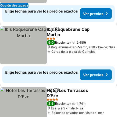
Opción destacada
Elige fechas para ver los precios exactos
Ver precios
Ibis Roquebrune Cap
Compartir
Agregar a favoritos
Martin
3 Estrellas
9,0
Excelente
2.455
Roquebrune-Cap-Martin, a 18.2 km de: Niza
Cerca de la playa de Carnoles
Elige fechas para ver los precios exactos
Ver precios
Hotel Les Terrasses
Compartir
Agregar a favoritos
D'Eze
4 Estrellas
8,6
Excelente
4.741
Èze, a 9.5 km de: Niza
Balcones privados con vistas al mar