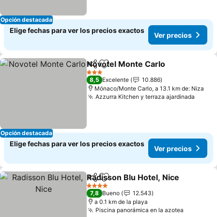
Opción destacada
Elige fechas para ver los precios exactos
Ver precios
Novotel Monte Carlo
Compartir
Agregar a favoritos
3 Estrellas
8,5
Excelente
10.886
Mónaco/Monte Carlo, a 13.1 km de: Niza
Azzurra Kitchen y terraza ajardinada
Opción destacada
Elige fechas para ver los precios exactos
Ver precios
Radisson Blu Hotel, Nice
Compartir
Agregar a favoritos
4 Estrellas
7,8
Bueno
12.543
a 0.1 km de la playa
Piscina panorámica en la azotea