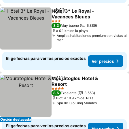
Hôtel 3* Le Royal -
Compartir
Agregar a favoritos
Vacances Bleues
3 Estrellas
8,3
Muy bueno
6.389
a 0.1 km de la playa
Amplias habitaciones premium con vistas al
mar
Elige fechas para ver los precios exactos
Ver precios
Mouratoglou Hotel &
Compartir
Agregar a favoritos
Resort
4 Estrellas
8,5
Excelente
3.553
Biot, a 18.9 km de: Niza
Spa de lujo Cinq Mondes
Opción destacada
Elige fechas para ver los precios exactos
Ver precios