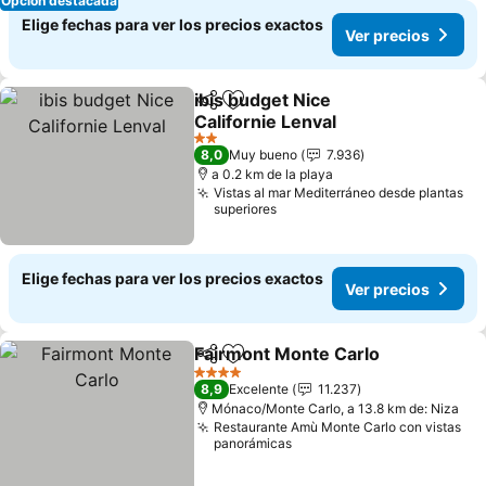
Opción destacada
Elige fechas para ver los precios exactos
Ver precios
ibis budget Nice
Compartir
Agregar a favoritos
Californie Lenval
2 Estrellas
8,0
Muy bueno
7.936
a 0.2 km de la playa
Vistas al mar Mediterráneo desde plantas
superiores
Elige fechas para ver los precios exactos
Ver precios
Fairmont Monte Carlo
Compartir
Agregar a favoritos
4 Estrellas
8,9
Excelente
11.237
Mónaco/Monte Carlo, a 13.8 km de: Niza
Restaurante Amù Monte Carlo con vistas
panorámicas