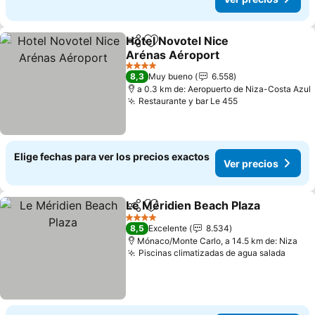
Hotel Novotel Nice
Compartir
Agregar a favoritos
Arénas Aéroport
4 Estrellas
8,3
Muy bueno
6.558
a 0.3 km de: Aeropuerto de Niza-Costa Azul
Restaurante y bar Le 455
Elige fechas para ver los precios exactos
Ver precios
Le Méridien Beach Plaza
Compartir
Agregar a favoritos
4 Estrellas
8,5
Excelente
8.534
Mónaco/Monte Carlo, a 14.5 km de: Niza
Piscinas climatizadas de agua salada