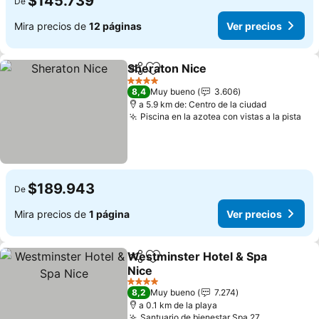
$145.739
De
Mira precios de
12 páginas
Ver precios
Sheraton Nice
Compartir
Agregar a favoritos
4 Estrellas
8,4
Muy bueno
3.606
a 5.9 km de: Centro de la ciudad
Piscina en la azotea con vistas a la pista
$189.943
De
Mira precios de
1 página
Ver precios
Westminster Hotel & Spa
Compartir
Agregar a favoritos
Nice
4 Estrellas
8,2
Muy bueno
7.274
a 0.1 km de la playa
Santuario de bienestar Spa 27