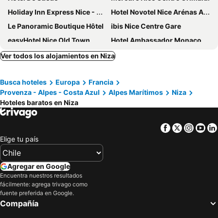
Holiday Inn Express Nice - Grand Arenas By Ihg
Hotel Novotel Nice Arénas Aéroport
Le Panoramic Boutique Hôtel
ibis Nice Centre Gare
easyHotel Nice Old Town
Hotel Ambassador Monaco
Hotel Paganini
Hôtel Esprit d'Azur
Ver todos los alojamientos en Niza
D'Ostende
Best Western Hotel Lakmi Nice
Busca hoteles
Europa
Francia
Hotel Nap by HappyCulture
Hotel de Paris Monte-Carlo
Provenza - Alpes - Costa Azul
Alpes Marítimos
Niza
Fairmont Monte Carlo
ibis Styles Antibes
Hoteles baratos en Niza
Greet Hotel Nice Aéroport Promenade des Anglais
Hotel Flots d'Azur
Hôtel Relais Acropolis
Hotel Danemark
Facebook
Twitter
Insta
Yo
Elige tu país
Hôtel Helvétique
Villa Eden
Hotel Les Terrasses D'Eze
Novotel Monte Carlo
Agregar en Google
Hotel Port Palace
Ibis Roquebrune Cap Martin
Encuentra nuestros resultados
Hotel Le Ponteil
Hotel Lemon
fácilmente: agrega trivago como
fuente preferida en Google.
Hotel Le Negresco
Hotel Victor Hugo Nice
Compañía
Le Méridien Nice
Hôtel & Appartements Monsigny