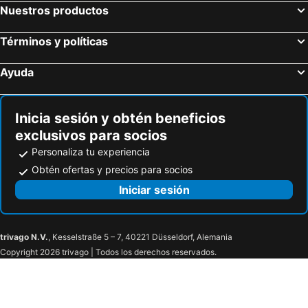
Hotel Aston La Scala
Hôtel Bristol
Nuestros productos
Hotel Suisse
Ibis Styles Nice Centre Gare
Términos y políticas
Best Western Premier Hotel Roosevelt
Sheraton Nice
Le Dortoir Boutique Suites
Aparthotel Adagio Nice Centre
Ayuda
Hôtel Le Seize, Nice Centre
Hôtel de la Fontaine
Campanile Hotel Nice Centre Acropolis
Hotel Busby
Inicia sesión y obtén beneficios
ibis Nice Centre Notre Dame
Hotel du Pin Nice Port
exclusivos para socios
Hôtel Alcôve Nice
Hotel Carlton Nice
Personaliza tu experiencia
Amaryllis
Hôtel Saint Georges
Obtén ofertas y precios para socios
Best Western Plus Nice Cosy Hotel
Hotel 66 Nice
Iniciar sesión
Hotel khla
Hotel 64 Nice
Hotel de Berne
Hôtel du Midi
trivago N.V.
, Kesselstraße 5 – 7, 40221 Düsseldorf, Alemania
Hotel Les Orangers
Hotel Florence Nice
Copyright 2026 trivago | Todos los derechos reservados.
Hôtel Belle Meunière
Boscolo Nice Hotel & Spa
Hotel Aria
Albert 1er
Mercure Nice Promenade Des Anglais
L'Alcove