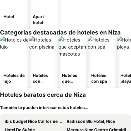
Hotel
Apart-
hotel
Categorías destacadas de hoteles en Niza
Hoteles de
Hoteles
Hoteles
Hoteles
Hotel
lujo
con
que
con spa
play
piscina
aceptan
mascotas
Hoteles baratos cerca de Niza
También te pueden interesar estos hoteles...
ibis budget Nice Californie Lenval
Radisson Blu Hotel, Nice
Hotel De Suède
Mercure Nice Centre Grimaldi