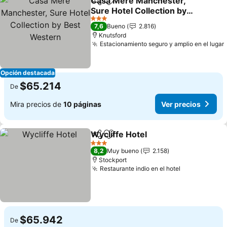
Casa Mere Manchester,
Compartir
Agregar a favoritos
Sure Hotel Collection by
Best Western
3 Estrellas
7,6
Bueno
2.816
Knutsford
Estacionamiento seguro y amplio en el lugar
Opción destacada
$65.214
De
Mira precios de
10 páginas
Ver precios
Wycliffe Hotel
Compartir
Agregar a favoritos
3 Estrellas
8,2
Muy bueno
2.158
Stockport
Restaurante indio en el hotel
$65.942
De