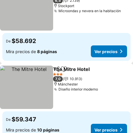
6,5
2.139
Stockport
Microondas y nevera en la habitación
$58.692
De
Mira precios de
8 páginas
Ver precios
The Mitre Hotel
Compartir
Agregar a favoritos
3 Estrellas
7,0
10.913
Mánchester
Diseño interior moderno
$59.347
De
Mira precios de
10 páginas
Ver precios