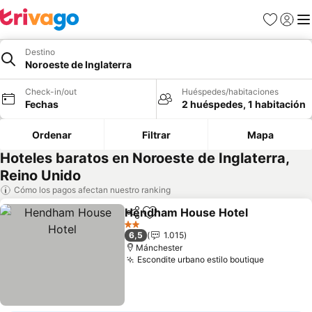
Favoritos
Iniciar 
Me
Destino
Noroeste de Inglaterra
Check-in/out
Huéspedes/habitaciones
Fechas
2 huéspedes, 1 habitación
Ordenar
Filtrar
Mapa
Hoteles baratos en Noroeste de Inglaterra,
Reino Unido
Cómo los pagos afectan nuestro ranking
Hendham House Hotel
Compartir
Agregar a favoritos
2 Estrellas
6,5
1.015
Mánchester
Escondite urbano estilo boutique