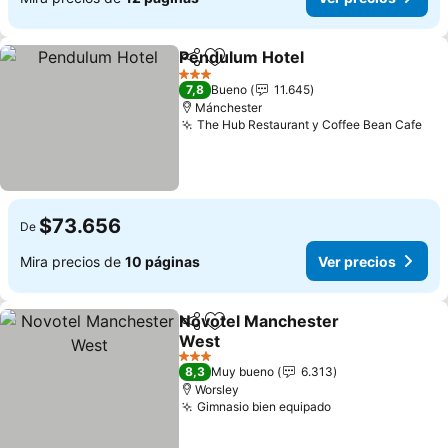
Pendulum Hotel
Compartir
Agregar a favoritos
3 Estrellas
7,8
Bueno
11.645
Mánchester
The Hub Restaurant y Coffee Bean Cafe
$73.656
De
Mira precios de
10 páginas
Ver precios
Novotel Manchester
Compartir
Agregar a favoritos
West
3 Estrellas
8,3
Muy bueno
6.313
Worsley
Gimnasio bien equipado