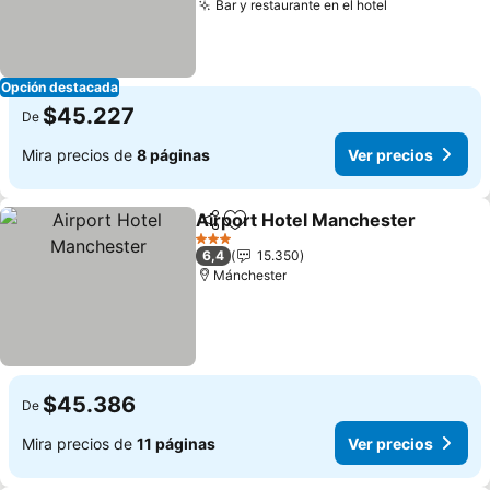
Bar y restaurante en el hotel
Opción destacada
$45.227
De
Mira precios de
8 páginas
Ver precios
Airport Hotel Manchester
Compartir
Agregar a favoritos
3 Estrellas
6,4
15.350
Mánchester
$45.386
De
Mira precios de
11 páginas
Ver precios