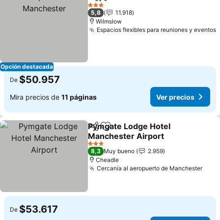
Compartir
Agregar a favoritos
3 Estrellas
5,8
11.918
Wilmslow
Espacios flexibles para reuniones y eventos
Opción destacada
$50.957
De
Mira precios de
11 páginas
Ver precios
Pymgate Lodge Hotel
Compartir
Agregar a favoritos
Manchester Airport
3 Estrellas
8,3
Muy bueno
2.959
Cheadle
Cercanía al aeropuerto de Manchester
$53.617
De