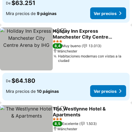
$63.251
De
Mira precios de
9 páginas
Ver precios
Holiday Inn Express
Compartir
Agregar a favoritos
Manchester City Centre
Arena by IHG
3 Estrellas
8,4
Muy bueno
13.013
Mánchester
Habitaciones modernas con vistas a la
ciudad
$64.180
De
Mira precios de
10 páginas
Ver precios
The Westlynne Hotel &
Compartir
Agregar a favoritos
Apartments
3 Estrellas
8,5
Excelente
1.503
Mánchester