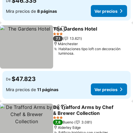
$46.335
De
Mira precios de
8 páginas
Ver precios
The Gardens Hotel
Compartir
Agregar a favoritos
3 Estrellas
7,1
13.621
Mánchester
Habitaciones tipo loft con decoración
luminosa.
$47.823
De
Mira precios de
11 páginas
Ver precios
De Trafford Arms by Chef
Compartir
Agregar a favoritos
& Brewer Collection
3 Estrellas
7,8
Bueno
3.081
Alderley Edge
Edificio histórico con carácter