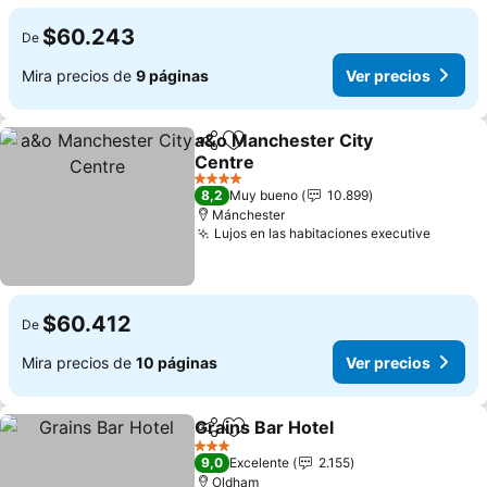
$60.243
De
Mira precios de
9 páginas
Ver precios
a&o Manchester City
Compartir
Agregar a favoritos
Centre
4 Estrellas
8,2
Muy bueno
10.899
Mánchester
Lujos en las habitaciones executive
$60.412
De
Mira precios de
10 páginas
Ver precios
Grains Bar Hotel
Compartir
Agregar a favoritos
3 Estrellas
9,0
Excelente
2.155
Oldham