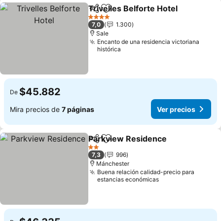
Trivelles Belforte Hotel
Compartir
Agregar a favoritos
4 Estrellas
7,0
1.300
Sale
Encanto de una residencia victoriana
histórica
$45.882
De
Mira precios de
7 páginas
Ver precios
Parkview Residence
Compartir
Agregar a favoritos
2 Estrellas
7,3
996
Mánchester
Buena relación calidad-precio para
estancias económicas