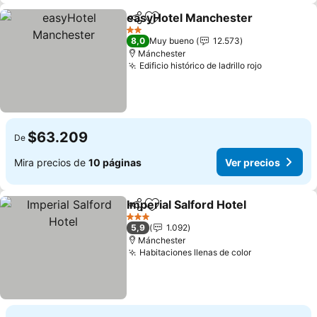
easyHotel Manchester
Compartir
Agregar a favoritos
2 Estrellas
8,0
Muy bueno
12.573
Mánchester
Edificio histórico de ladrillo rojo
$63.209
De
Mira precios de
10 páginas
Ver precios
Imperial Salford Hotel
Compartir
Agregar a favoritos
3 Estrellas
5,9
1.092
Mánchester
Habitaciones llenas de color