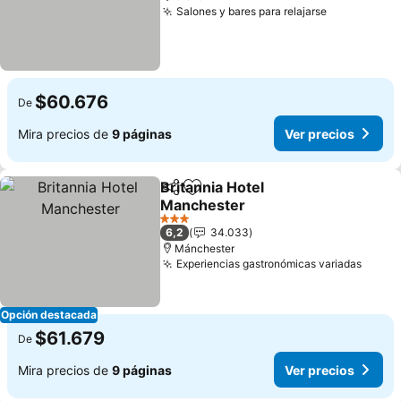
Salones y bares para relajarse
$60.676
De
Mira precios de
9 páginas
Ver precios
Britannia Hotel
Compartir
Agregar a favoritos
Manchester
3 Estrellas
6,2
34.033
Mánchester
Experiencias gastronómicas variadas
Opción destacada
$61.679
De
Mira precios de
9 páginas
Ver precios