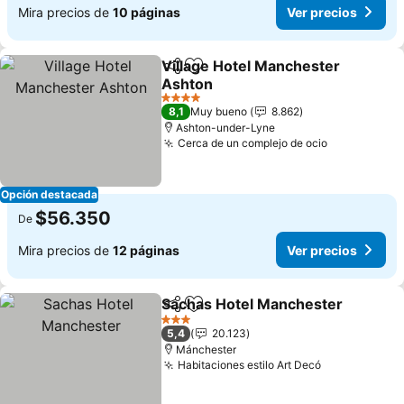
Mira precios de
10 páginas
Ver precios
Village Hotel Manchester
Compartir
Agregar a favoritos
Ashton
4 Estrellas
8,1
Muy bueno
8.862
Ashton-under-Lyne
Cerca de un complejo de ocio
Opción destacada
$56.350
De
Mira precios de
12 páginas
Ver precios
Sachas Hotel Manchester
Compartir
Agregar a favoritos
3 Estrellas
5,4
20.123
Mánchester
Habitaciones estilo Art Decó