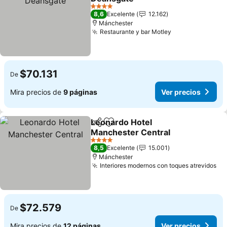
4 Estrellas
8,6
Excelente
12.162
Mánchester
Restaurante y bar Motley
$70.131
De
Mira precios de
9 páginas
Ver precios
Leonardo Hotel
Compartir
Agregar a favoritos
Manchester Central
4 Estrellas
8,5
Excelente
15.001
Mánchester
Interiores modernos con toques atrevidos
$72.579
De
Mira precios de
12 páginas
Ver precios