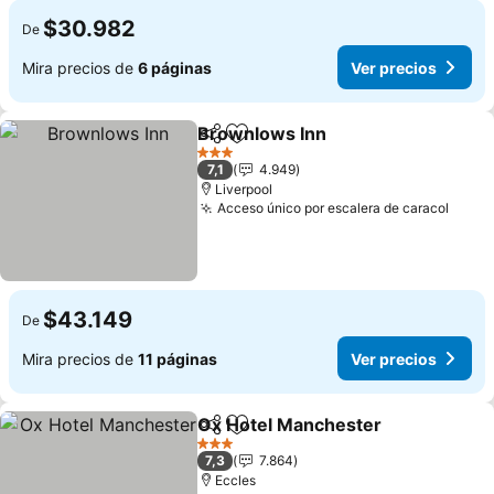
$30.982
De
Mira precios de
6 páginas
Ver precios
Brownlows Inn
Compartir
Agregar a favoritos
3 Estrellas
7,1
4.949
Liverpool
Acceso único por escalera de caracol
$43.149
De
Mira precios de
11 páginas
Ver precios
Ox Hotel Manchester
Compartir
Agregar a favoritos
3 Estrellas
7,3
7.864
Eccles