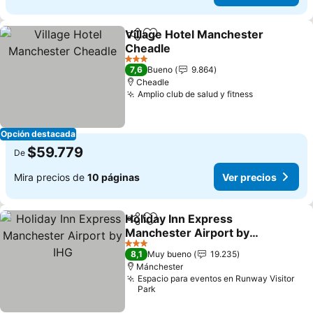
Village Hotel Manchester
Compartir
Agregar a favoritos
Cheadle
3 Estrellas
7,6
Bueno
9.864
Cheadle
Amplio club de salud y fitness
Opción destacada
$59.779
De
Mira precios de
10 páginas
Ver precios
Holiday Inn Express
Compartir
Agregar a favoritos
Manchester Airport by
IHG
3 Estrellas
8,1
Muy bueno
19.235
Mánchester
Espacio para eventos en Runway Visitor
Park