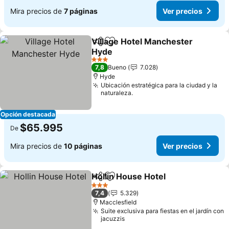
Mira precios de
7 páginas
Ver precios
Village Hotel Manchester
Compartir
Agregar a favoritos
Hyde
3 Estrellas
7,8
Bueno
7.028
Hyde
Ubicación estratégica para la ciudad y la
naturaleza.
Opción destacada
$65.995
De
Mira precios de
10 páginas
Ver precios
Hollin House Hotel
Compartir
Agregar a favoritos
3 Estrellas
7,4
5.329
Macclesfield
Suite exclusiva para fiestas en el jardín con
jacuzzis