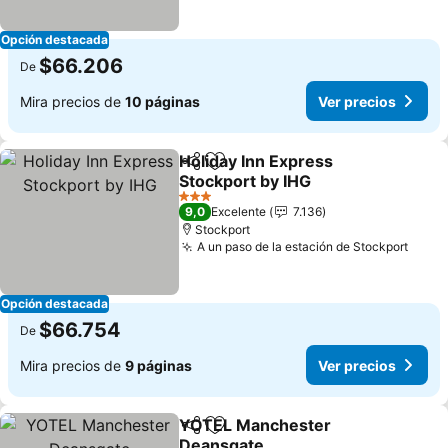
Opción destacada
$66.206
De
Mira precios de
10 páginas
Ver precios
Holiday Inn Express
Compartir
Agregar a favoritos
Stockport by IHG
3 Estrellas
9,0
Excelente
7.136
Stockport
A un paso de la estación de Stockport
Opción destacada
$66.754
De
Mira precios de
9 páginas
Ver precios
YOTEL Manchester
Compartir
Agregar a favoritos
Deansgate