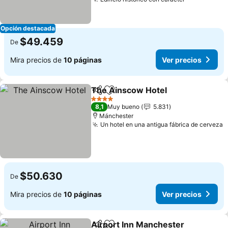
Opción destacada
$49.459
De
Mira precios de
10 páginas
Ver precios
The Ainscow Hotel
Compartir
Agregar a favoritos
4 Estrellas
8,1
Muy bueno
5.831
Mánchester
Un hotel en una antigua fábrica de cerveza
$50.630
De
Mira precios de
10 páginas
Ver precios
Airport Inn Manchester