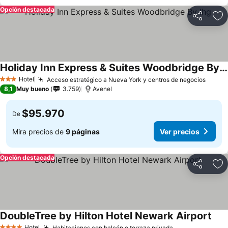
Opción destacada
Compartir
Ag
Holiday Inn Express & Suites Woodbridge By Ihg
Hotel
Acceso estratégico a Nueva York y centros de negocios
3 Estrellas
8,1
Muy bueno
3.759
Avenel
$95.970
De
Mira precios de
9 páginas
Ver precios
Opción destacada
Compartir
Ag
DoubleTree by Hilton Hotel Newark Airport
Hotel
Habitaciones con balcón o terraza privada