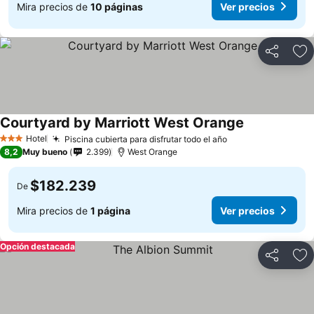
Mira precios de
10 páginas
Ver precios
Compartir
Ag
Courtyard by Marriott West Orange
Hotel
Piscina cubierta para disfrutar todo el año
3 Estrellas
8,2
Muy bueno
2.399
West Orange
$182.239
De
Mira precios de
1 página
Ver precios
Opción destacada
Compartir
Ag