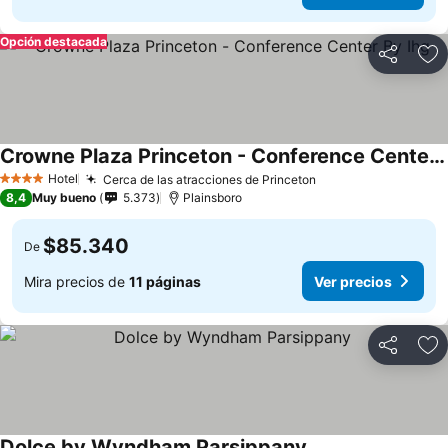
Opción destacada
Compartir
Ag
Crowne Plaza Princeton - Conference Center By Ihg
Hotel
Cerca de las atracciones de Princeton
4 Estrellas
8,4
Muy bueno
5.373
Plainsboro
$85.340
De
Mira precios de
11 páginas
Ver precios
Compartir
Ag
Dolce by Wyndham Parsippany