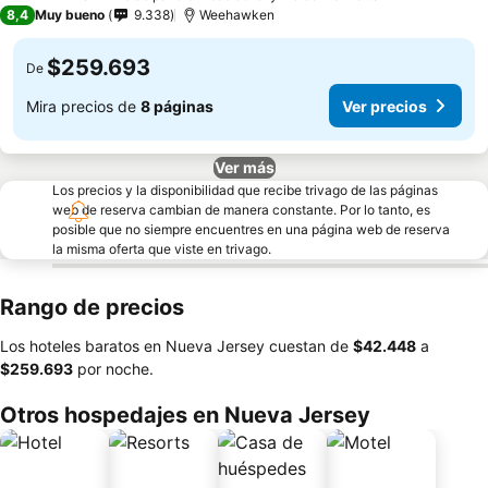
4 Estrellas
8,4
Muy bueno
9.338
Weehawken
$259.693
De
Mira precios de
8 páginas
Ver precios
Ver más
Los precios y la disponibilidad que recibe trivago de las páginas
web de reserva cambian de manera constante. Por lo tanto, es
posible que no siempre encuentres en una página web de reserva
la misma oferta que viste en trivago.
Rango de precios
Los hoteles baratos en Nueva Jersey cuestan de
‎$42.448
a
‎$259.693
por noche.
Otros hospedajes en Nueva Jersey