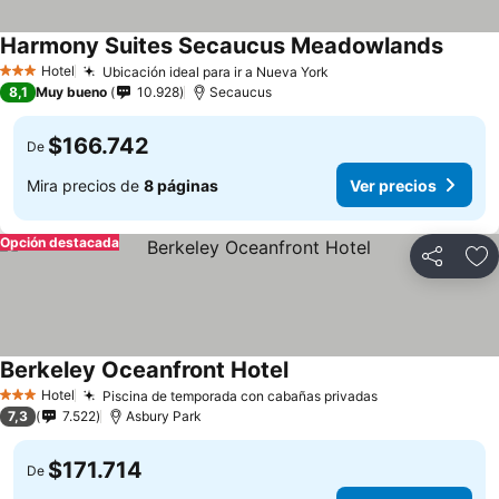
Harmony Suites Secaucus Meadowlands
Hotel
Ubicación ideal para ir a Nueva York
3 Estrellas
8,1
Muy bueno
10.928
Secaucus
$166.742
De
Mira precios de
8 páginas
Ver precios
Opción destacada
Compartir
Ag
Berkeley Oceanfront Hotel
Hotel
Piscina de temporada con cabañas privadas
3 Estrellas
7,3
7.522
Asbury Park
$171.714
De