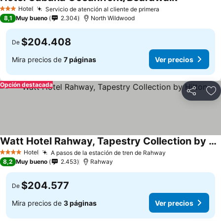
Hotel
Servicio de atención al cliente de primera
3 Estrellas
8,1
Muy bueno
2.304
North Wildwood
$204.408
De
Mira precios de
7 páginas
Ver precios
Opción destacada
Compartir
Ag
Watt Hotel Rahway, Tapestry Collection by Hilton
Hotel
A pasos de la estación de tren de Rahway
4 Estrellas
8,2
Muy bueno
2.453
Rahway
$204.577
De
Mira precios de
3 páginas
Ver precios