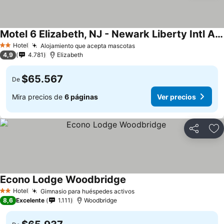
Motel 6 Elizabeth, NJ - Newark Liberty Intl Airport
Hotel
Alojamiento que acepta mascotas
2 Estrellas
4,9
4.781
Elizabeth
$65.567
De
Mira precios de
6 páginas
Ver precios
Compartir
Ag
Econo Lodge Woodbridge
Hotel
Gimnasio para huéspedes activos
2 Estrellas
8,6
Excelente
1.111
Woodbridge