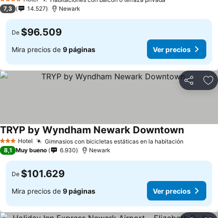
4 Estrellas
7,3
14.527
Newark
$96.509
De
Mira precios de
9 páginas
Ver precios
Compartir
Ag
TRYP by Wyndham Newark Downtown
Hotel
Gimnasios con bicicletas estáticas en la habitación
3 Estrellas
8,1
Muy bueno
6.930
Newark
$101.629
De
Mira precios de
9 páginas
Ver precios