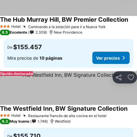
The Hub Murray Hill, BW Premier Collection
Hotel
Caminando a la estación para ir a Nueva York
3 Estrellas
8,5
Excelente
2.309
New Providence
$155.457
De
Mira precios de
10 páginas
Ver precios
Opción destacada
Compartir
Ag
The Westfield Inn, BW Signature Collection
Hotel
Restaurante francés de alta cocina en el hotel
3 Estrellas
8,3
Muy bueno
1.746
Westfield
$155.710
De