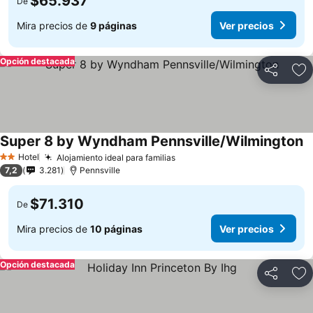
$65.937
De
Mira precios de
9 páginas
Ver precios
Opción destacada
Compartir
Ag
Super 8 by Wyndham Pennsville/Wilmington
Hotel
Alojamiento ideal para familias
2 Estrellas
7,2
3.281
Pennsville
$71.310
De
Mira precios de
10 páginas
Ver precios
Opción destacada
Compartir
Ag