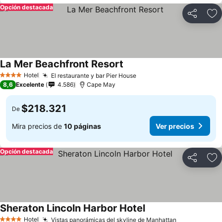
Opción destacada
Compartir
Ag
La Mer Beachfront Resort
Hotel
El restaurante y bar Pier House
4 Estrellas
8,6
Excelente
4.586
Cape May
$218.321
De
Mira precios de
10 páginas
Ver precios
Opción destacada
Compartir
Ag
Sheraton Lincoln Harbor Hotel
Hotel
Vistas panorámicas del skyline de Manhattan