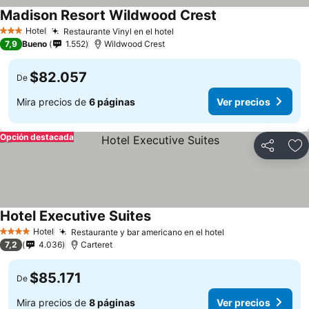
Madison Resort Wildwood Crest
Hotel
Restaurante Vinyl en el hotel
3 Estrellas
7,9
Bueno
1.552
Wildwood Crest
$82.057
De
Mira precios de
6 páginas
Ver precios
Opción destacada
Compartir
Ag
Hotel Executive Suites
Hotel
Restaurante y bar americano en el hotel
4 Estrellas
7,2
4.036
Carteret
$85.171
De
Mira precios de
8 páginas
Ver precios