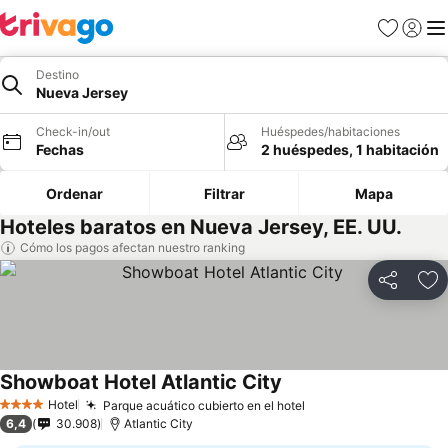
Favoritos
Iniciar 
Me
Destino
Nueva Jersey
Check-in/out
Huéspedes/habitaciones
Fechas
2 huéspedes, 1 habitación
Ordenar
Filtrar
Mapa
Hoteles baratos en Nueva Jersey, EE. UU.
Cómo los pagos afectan nuestro ranking
Compartir
Ag
Showboat Hotel Atlantic City
Hotel
Parque acuático cubierto en el hotel
4 Estrellas
6,4
30.908
Atlantic City