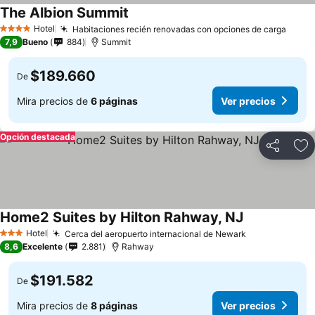
The Albion Summit
Hotel
Habitaciones recién renovadas con opciones de carga
4 Estrellas
7,9
Bueno
884
Summit
$189.660
De
Mira precios de
6 páginas
Ver precios
Opción destacada
Compartir
Ag
Home2 Suites by Hilton Rahway, NJ
Hotel
Cerca del aeropuerto internacional de Newark
3 Estrellas
8,6
Excelente
2.881
Rahway
$191.582
De
Mira precios de
8 páginas
Ver precios