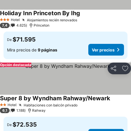
Holiday Inn Princeton By Ihg
Hotel
Alojamientos recién renovados
3 Estrellas
7,4
4.625
Princeton
$71.595
De
Mira precios de
9 páginas
Ver precios
Opción destacada
Compartir
Ag
Super 8 by Wyndham Rahway/Newark
Hotel
Habitaciones con balcón privado
2 Estrellas
6,1
1.188
Rahway
$72.535
De