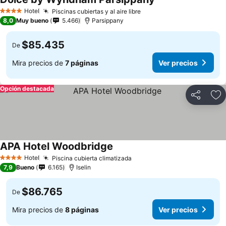
Hotel
Piscinas cubiertas y al aire libre
4 Estrellas
8,0
Muy bueno
5.466
Parsippany
$85.435
De
Mira precios de
7 páginas
Ver precios
Opción destacada
Compartir
Ag
APA Hotel Woodbridge
Hotel
Piscina cubierta climatizada
4 Estrellas
7,9
Bueno
6.165
Iselin
$86.765
De
Mira precios de
8 páginas
Ver precios