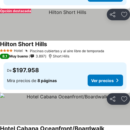
Opción destacada
Compartir
Ag
Hilton Short Hills
Hotel
Piscinas cubiertas y al aire libre de temporada
4 Estrellas
8,1
Muy bueno
3.897
Short Hills
$197.958
De
Mira precios de
8 páginas
Ver precios
Compartir
Ag
Hotel Cabana Oceanfront/Boardwalk