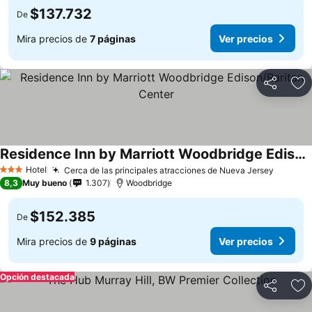
$137.732
De
Mira precios de
7 páginas
Ver precios
Compartir
Ag
Residence Inn by Marriott Woodbridge Edison/Raritan Center
Hotel
Cerca de las principales atracciones de Nueva Jersey
3 Estrellas
8,3
Muy bueno
1.307
Woodbridge
$152.385
De
Mira precios de
9 páginas
Ver precios
Opción destacada
Compartir
Ag