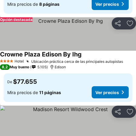
Mira precios de
8 páginas
Ver precios
Opción destacada
Compartir
Ag
Crowne Plaza Edison By Ihg
Hotel
Ubicación práctica cerca de las principales autopistas
4 Estrellas
8,2
Muy bueno
5.105
Edison
$77.655
De
Mira precios de
11 páginas
Ver precios
Compartir
Ag