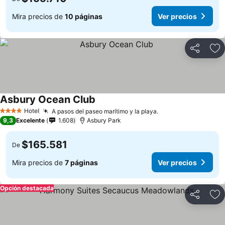
Mira precios de
10 páginas
Ver precios
Compartir
Ag
Asbury Ocean Club
Hotel
A pasos del paseo marítimo y la playa.
4 Estrellas
9,3
Excelente
1.608
Asbury Park
$165.581
De
Mira precios de
7 páginas
Ver precios
Opción destacada
Compartir
Ag