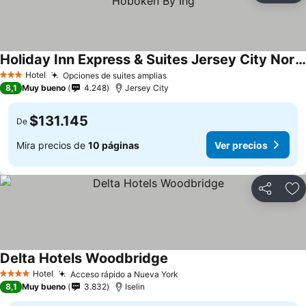
Holiday Inn Express & Suites Jersey City North - Hoboken By Ihg
Hotel
Opciones de suites amplias
3 Estrellas
8,1
Muy bueno
4.248
Jersey City
$131.145
De
Mira precios de
10 páginas
Ver precios
Compartir
Ag
Delta Hotels Woodbridge
Hotel
Acceso rápido a Nueva York
4 Estrellas
8,1
Muy bueno
3.832
Iselin