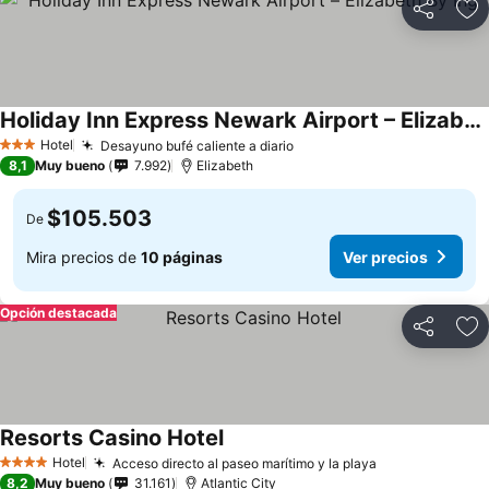
Compartir
Ag
Holiday Inn Express Newark Airport – Elizabeth By Ihg
Hotel
Desayuno bufé caliente a diario
3 Estrellas
8,1
Muy bueno
7.992
Elizabeth
$105.503
De
Mira precios de
10 páginas
Ver precios
Opción destacada
Compartir
Ag
Resorts Casino Hotel
Hotel
Acceso directo al paseo marítimo y la playa
4 Estrellas
8,2
Muy bueno
31.161
Atlantic City