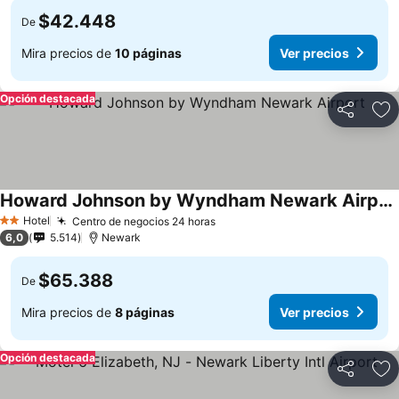
$42.448
De
Mira precios de
10 páginas
Ver precios
Opción destacada
Compartir
Ag
Howard Johnson by Wyndham Newark Airport
Hotel
Centro de negocios 24 horas
2 Estrellas
6,0
5.514
Newark
$65.388
De
Mira precios de
8 páginas
Ver precios
Opción destacada
Compartir
Ag