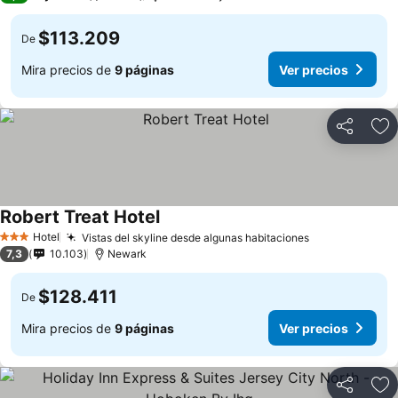
$113.209
De
Mira precios de
9 páginas
Ver precios
Compartir
Ag
Robert Treat Hotel
Hotel
Vistas del skyline desde algunas habitaciones
3 Estrellas
7,3
10.103
Newark
$128.411
De
Mira precios de
9 páginas
Ver precios
Compartir
Ag