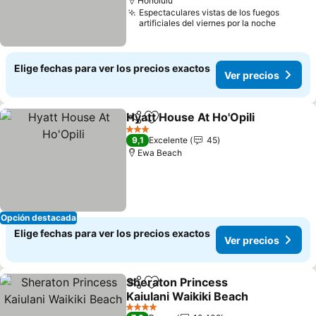
Honolulu
Espectaculares vistas de los fuegos
artificiales del viernes por la noche
Elige fechas para ver los precios exactos
Ver precios
Hyatt House At Ho'Opili
Compartir
Agregar a favoritos
3 Estrellas
9,1
Excelente
45
Ewa Beach
Opción destacada
Elige fechas para ver los precios exactos
Ver precios
Sheraton Princess
Compartir
Agregar a favoritos
Kaiulani Waikiki Beach
4 Estrellas