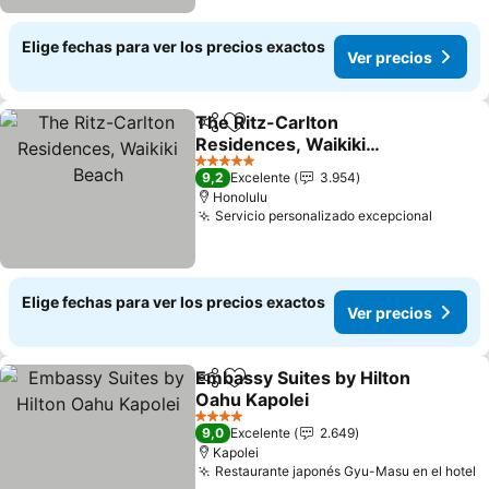
Elige fechas para ver los precios exactos
Ver precios
The Ritz-Carlton
Compartir
Agregar a favoritos
Residences, Waikiki
Beach
5 Estrellas
9,2
Excelente
3.954
Honolulu
Servicio personalizado excepcional
Elige fechas para ver los precios exactos
Ver precios
Embassy Suites by Hilton
Compartir
Agregar a favoritos
Oahu Kapolei
4 Estrellas
9,0
Excelente
2.649
Kapolei
Restaurante japonés Gyu-Masu en el hotel