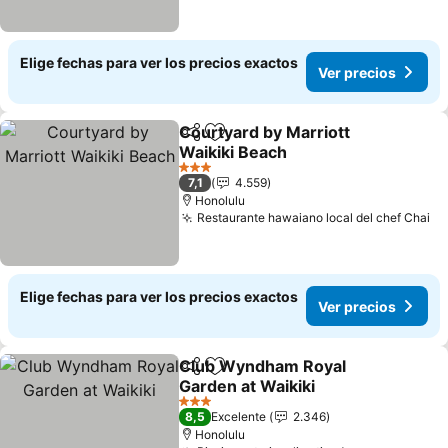
Elige fechas para ver los precios exactos
Ver precios
Courtyard by Marriott
Compartir
Agregar a favoritos
Waikiki Beach
3 Estrellas
7,1
4.559
Honolulu
Restaurante hawaiano local del chef Chai
Elige fechas para ver los precios exactos
Ver precios
Club Wyndham Royal
Compartir
Agregar a favoritos
Garden at Waikiki
3 Estrellas
8,5
Excelente
2.346
Honolulu