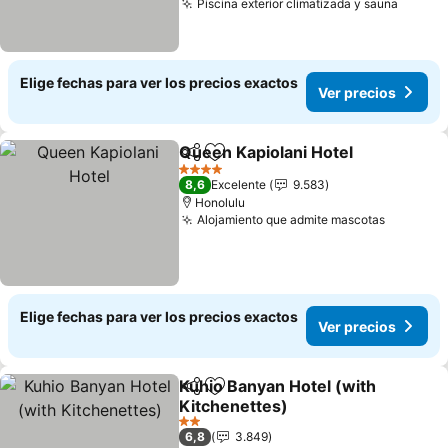
Piscina exterior climatizada y sauna
Elige fechas para ver los precios exactos
Ver precios
Queen Kapiolani Hotel
Compartir
Agregar a favoritos
4 Estrellas
8,6
Excelente
9.583
Honolulu
Alojamiento que admite mascotas
Elige fechas para ver los precios exactos
Ver precios
Kuhio Banyan Hotel (with
Compartir
Agregar a favoritos
Kitchenettes)
2 Estrellas
6,8
3.849