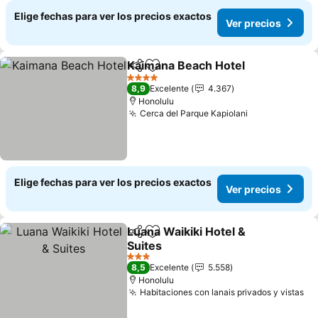
Elige fechas para ver los precios exactos
Ver precios
Kaimana Beach Hotel
Compartir
Agregar a favoritos
4 Estrellas
8,9
Excelente
4.367
Honolulu
Cerca del Parque Kapiolani
Elige fechas para ver los precios exactos
Ver precios
Luana Waikiki Hotel &
Compartir
Agregar a favoritos
Suites
3 Estrellas
8,5
Excelente
5.558
Honolulu
Habitaciones con lanais privados y vistas