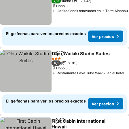
7,9
Bueno
12.402
Honolulu
Habitaciones renovadas en la Torre Ainahau
Elige fechas para ver los precios exactos
Ver precios
Ohia Waikiki Studio Suites
Compartir
Agregar a favoritos
3 Estrellas
6,1
8.919
Honolulu
Restaurante Lava Tube Waikiki en el hotel
Elige fechas para ver los precios exactos
Ver precios
First Cabin International
Compartir
Agregar a favoritos
Hawaii