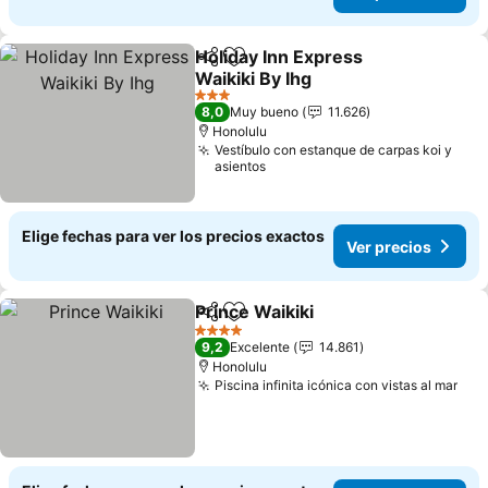
Holiday Inn Express
Compartir
Agregar a favoritos
Waikiki By Ihg
3 Estrellas
8,0
Muy bueno
11.626
Honolulu
Vestíbulo con estanque de carpas koi y
asientos
Elige fechas para ver los precios exactos
Ver precios
Prince Waikiki
Compartir
Agregar a favoritos
4 Estrellas
9,2
Excelente
14.861
Honolulu
Piscina infinita icónica con vistas al mar