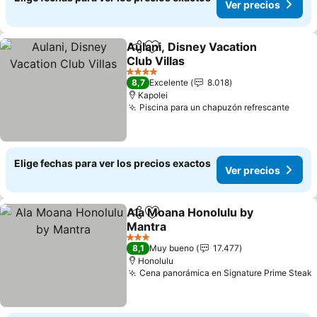
Ver precios
Aulani, Disney Vacation
Compartir
Agregar a favoritos
Club Villas
4 Estrellas
8,7
Excelente
8.018
Kapolei
Piscina para un chapuzón refrescante
Elige fechas para ver los precios exactos
Ver precios
Ala Moana Honolulu by
Compartir
Agregar a favoritos
Mantra
3 Estrellas
8,1
Muy bueno
17.477
Honolulu
Cena panorámica en Signature Prime Steak