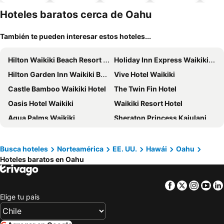
piscina
aceptan
esta
mascotas
mien
Hoteles baratos cerca de Oahu
También te pueden interesar estos hoteles...
Hilton Waikiki Beach Resort & Spa
Holiday Inn Express Waikiki By Ihg
Hilton Garden Inn Waikiki Beach
Vive Hotel Waikiki
Castle Bamboo Waikiki Hotel
The Twin Fin Hotel
Oasis Hotel Waikiki
Waikiki Resort Hotel
Aqua Palms Waikiki
Sheraton Princess Kaiulani Waikiki Beach
Kuhio Banyan Hotel (with Kitchenettes)
Hilton Vacation Club The Modern Honolulu
Hyatt Place Waikiki Beach
Waikiki Heritage Hotel
Busca hoteles
Norteamérica
EE. UU.
Hawái
Oahu
Hoteles baratos en Oahu
LSI Resorts at Ala Moana
Park Shore Waikiki Hotel
Ewa Hotel Waikiki
The Ambassador Hotel of Waikiki, Tapestry Collection by Hilton
Facebook
Twitter
Insta
Yo
'Alohilani Resort Waikiki Beach
Castle at Waikīkī Grand
Elige tu país
OUTRIGGER Reef Waikiki Beach Resort
OUTRIGGER Waikiki Beach Resort
Waikiki Malia
Luana Waikiki Hotel & Suites