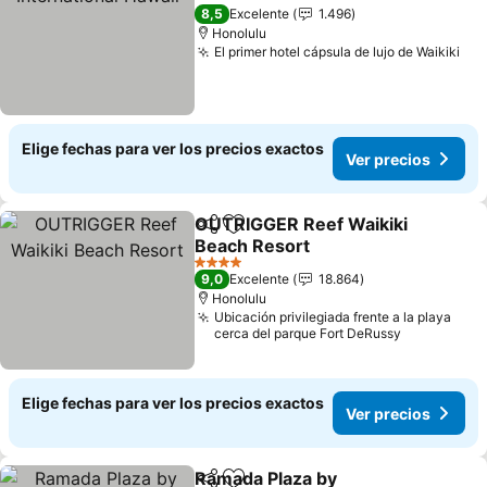
8,5
Excelente
1.496
Honolulu
El primer hotel cápsula de lujo de Waikiki
Elige fechas para ver los precios exactos
Ver precios
OUTRIGGER Reef Waikiki
Compartir
Agregar a favoritos
Beach Resort
4 Estrellas
9,0
Excelente
18.864
Honolulu
Ubicación privilegiada frente a la playa
cerca del parque Fort DeRussy
Elige fechas para ver los precios exactos
Ver precios
Ramada Plaza by