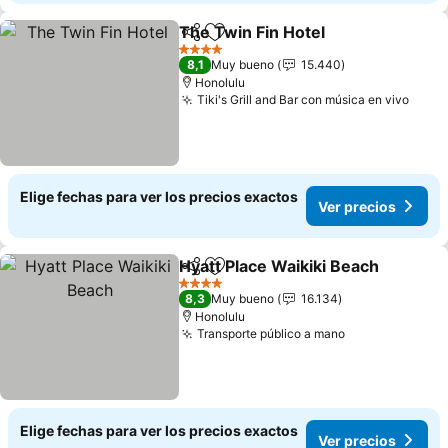
The Twin Fin Hotel
Compartir
Agregar a favoritos
4 Estrellas
8,1
Muy bueno
15.440
Honolulu
Tiki's Grill and Bar con música en vivo
Elige fechas para ver los precios exactos
Ver precios
Hyatt Place Waikiki Beach
Compartir
Agregar a favoritos
4 Estrellas
8,3
Muy bueno
16.134
Honolulu
Transporte público a mano
Elige fechas para ver los precios exactos
Ver precios