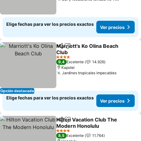
Elige fechas para ver los precios exactos
Ver precios
Marriott's Ko Olina Beach
Compartir
Agregar a favoritos
Club
4 Estrellas
9,4
Excelente
14.926
Kapolei
Jardines tropicales impecables
Opción destacada
Elige fechas para ver los precios exactos
Ver precios
Hilton Vacation Club The
Compartir
Agregar a favoritos
Modern Honolulu
4 Estrellas
8,5
Excelente
11.764