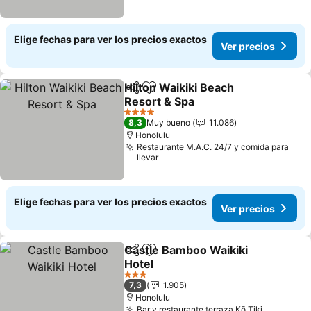
Elige fechas para ver los precios exactos
Ver precios
Hilton Waikiki Beach
Compartir
Agregar a favoritos
Resort & Spa
4 Estrellas
8,3
Muy bueno
11.086
Honolulu
Restaurante M.A.C. 24/7 y comida para
llevar
Elige fechas para ver los precios exactos
Ver precios
Castle Bamboo Waikiki
Compartir
Agregar a favoritos
Hotel
3 Estrellas
7,3
1.905
Honolulu
Bar y restaurante terraza Kō Tiki