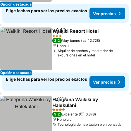
Opción destacada
Elige fechas para ver los precios exactos
Ver precios
Waikiki Resort Hotel
Compartir
Agregar a favoritos
3 Estrellas
8,2
Muy bueno
12.728
Honolulu
Alquiler de coches y mostrador de
excursiones en el hotel
Opción destacada
Elige fechas para ver los precios exactos
Ver precios
Halepuna Waikiki by
Compartir
Agregar a favoritos
Halekulani
4 Estrellas
9,2
Excelente
6.878
Honolulu
Tecnología de habitación bien pensada