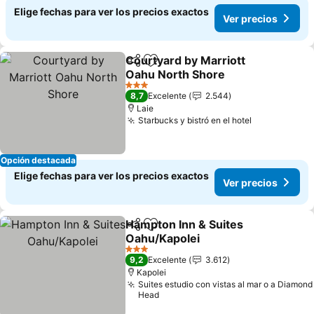
Elige fechas para ver los precios exactos
Ver precios
Courtyard by Marriott
Compartir
Agregar a favoritos
Oahu North Shore
3 Estrellas
8,7
Excelente
2.544
Laie
Starbucks y bistró en el hotel
Opción destacada
Elige fechas para ver los precios exactos
Ver precios
Hampton Inn & Suites
Compartir
Agregar a favoritos
Oahu/Kapolei
3 Estrellas
9,2
Excelente
3.612
Kapolei
Suites estudio con vistas al mar o a Diamond
Head