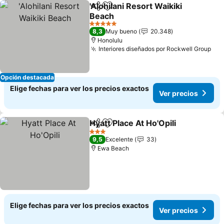
'Alohilani Resort Waikiki
Compartir
Agregar a favoritos
Beach
5 Estrellas
8,3
Muy bueno
20.348
Honolulu
Interiores diseñados por Rockwell Group
Opción destacada
Elige fechas para ver los precios exactos
Ver precios
Hyatt Place At Ho'Opili
Compartir
Agregar a favoritos
3 Estrellas
9,5
Excelente
33
Ewa Beach
Elige fechas para ver los precios exactos
Ver precios