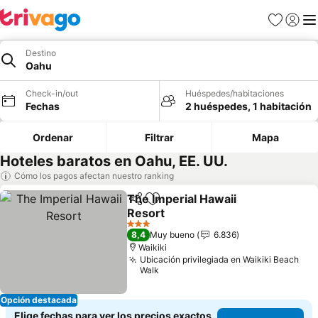
Favoritos
Iniciar 
Me
Destino
Oahu
Check-in/out
Huéspedes/habitaciones
Fechas
2 huéspedes, 1 habitación
Ordenar
Filtrar
Mapa
Hoteles baratos en Oahu, EE. UU.
Cómo los pagos afectan nuestro ranking
The Imperial Hawaii
Compartir
Agregar a favoritos
Resort
3 Estrellas
8,4
Muy bueno
6.836
Waikiki
Ubicación privilegiada en Waikiki Beach
Walk
Opción destacada
Elige fechas para ver los precios exactos