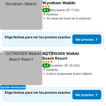
Compartir
Agregar a favoritos
Wyndham Waikiki
3 Estrellas
8,2
Muy bueno
7.722
Honolulu
Sin tasas de resort en tu estancia
Elige fechas para ver los precios exactos
Ver precios
OUTRIGGER Waikiki
Compartir
Agregar a favoritos
Beach Resort
4 Estrellas
8,8
Excelente
20.253
Honolulu
Icónico restaurante Duke's Waikiki
Opción destacada
Elige fechas para ver los precios exactos
Ver precios