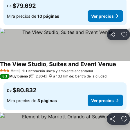
$79.692
De
Mira precios de
10 páginas
Ver precios
Compartir
Ag
The View Studio, Suites and Event Venue
Ver pr
Hotel
Decoración única y ambiente encantador
Ver precios
3 Estrellas
8,1
Muy bueno
2.804
a 13.1 km de: Centro de la ciudad
$80.832
De
Mira precios de
3 páginas
Ver precios
Compartir
Ag