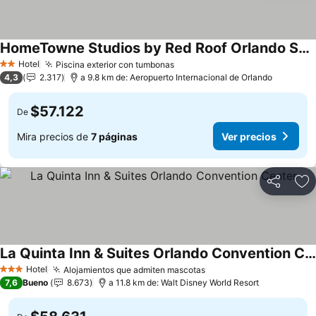
HomeTowne Studios by Red Roof Orlando South
Ver precios
Hotel
Piscina exterior con tumbonas
Ver precios
2 Estrellas
4,3
2.317
a 9.8 km de: Aeropuerto Internacional de Orlando
$57.122
De
Mira precios de
7 páginas
Ver precios
Compartir
Ag
La Quinta Inn & Suites Orlando Convention Center
Ver precios
Hotel
Alojamientos que admiten mascotas
Ver precios
3 Estrellas
7,6
Bueno
8.673
a 11.8 km de: Walt Disney World Resort