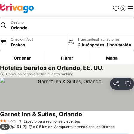
Favoritos
Iniciar 
Me
Destino
Orlando
Check-in/out
Huéspedes/habitaciones
Fechas
2 huéspedes, 1 habitación
Ordenar
Filtrar
Mapa
Hoteles baratos en Orlando, EE. UU.
Cómo los pagos afectan nuestro ranking
Compartir
Ag
Garnet Inn & Suites, Orlando
Ver precios
Hotel
Espacio para reuniones y eventos
Ver precios
2 Estrellas
6,2
5.117
a 9.5 km de: Aeropuerto Internacional de Orlando