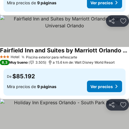
Mira precios de
9 páginas
Ver precios
Compartir
Ag
Fairfield Inn and Suites by Marriott Orlando Near Universal Orlando
Ver precios
Hotel
Piscina exterior para refrescarte
Ver precios
3 Estrellas
8,3
Muy bueno
3.505
a 15.6 km de: Walt Disney World Resort
$85.192
De
Mira precios de
9 páginas
Ver precios
Compartir
Ag