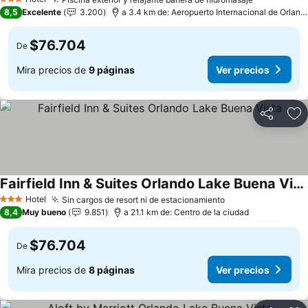
Ver precio
3 Estrellas
8,5
Excelente
3.200
a 3.4 km de: Aeropuerto Internacional de Orland
$76.704
De
Mira precios de
9 páginas
Ver precios
Compartir
Ag
Fairfield Inn & Suites Orlando Lake Buena Vista
Ver precios
Hotel
Sin cargos de resort ni de estacionamiento
Ver precios
3 Estrellas
8,4
Muy bueno
9.851
a 21.1 km de: Centro de la ciudad
$76.704
De
Mira precios de
8 páginas
Ver precios