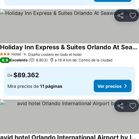
Compartir
Ag
Holiday Inn Express & Suites Orlando At Seaworld By Ihg
Ver precios
Hotel
Diseño costero en todo el hotel
Ver precios
3 Estrellas
8,9
Excelente
8.903
a 16.4 km de: Centro de la ciudad
$89.362
De
Mira precios de
11 páginas
Ver precios
Compartir
Ag
avid hotel Orlando International Airport by IHG