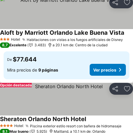
Compartir
Ag
Aloft by Marriott Orlando Lake Buena Vista
Ver
Hotel
Habitaciones con vistas a los fuegos artificiales de Disney
Ver 
3 Estrellas
8,7
Excelente
3.483
a 20.1 km de: Centro de la ciudad
$77.644
De
Mira precios de
9 páginas
Ver precios
Opción destacada
Compartir
Ag
Sheraton Orlando North Hotel
Ver precios
Hotel
Piscina exterior estilo resort con bañera de hidromasaje
Ver p
4 Estrellas
8,1
Muy bueno
5.925
Maitland, a 10.1 km de: Orlando