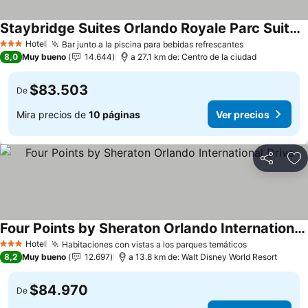
Staybridge Suites Orlando Royale Parc Suites By Ihg
Ver precios
Hotel
Bar junto a la piscina para bebidas refrescantes
Ver precios
3 Estrellas
8,0
Muy bueno
14.644
a 27.1 km de: Centro de la ciudad
$83.503
De
Mira precios de
10 páginas
Ver precios
Compartir
Ag
Four Points by Sheraton Orlando International Drive
Ver precios
Hotel
Habitaciones con vistas a los parques temáticos
Ver precios
3 Estrellas
8,2
Muy bueno
12.697
a 13.8 km de: Walt Disney World Resort
$84.970
De