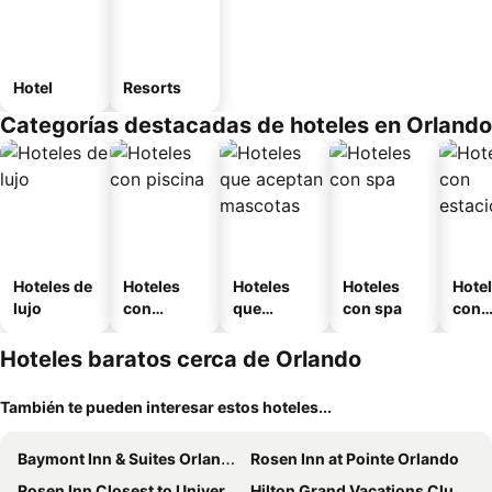
Hotel
Resorts
Categorías destacadas de hoteles en Orlando
Hoteles de
Hoteles
Hoteles
Hoteles
Hote
lujo
con
que
con spa
con
piscina
aceptan
esta
mascotas
mien
Hoteles baratos cerca de Orlando
También te pueden interesar estos hoteles...
Baymont Inn & Suites Orlando Universal Blvd
Rosen Inn at Pointe Orlando
Rosen Inn Closest to Universal
Hilton Grand Vacations Club SeaWorld® Orlando