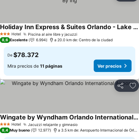
Holiday Inn Express & Suites Orlando - Lake Buena Vista By Ihg
Ver precios
Hotel
Piscina al aire libre y jacuzzi
Ver precios
3 Estrellas
8,6
Excelente
6.994
a 20.0 km de: Centro de la ciudad
$78.372
De
Mira precios de
11 páginas
Ver precios
Compartir
Ag
Wingate by Wyndham Orlando International Airport
Ver precios
Hotel
Jacuzzi relajante y gimnasio
Ver precios
3 Estrellas
8,4
Muy bueno
12.977
a 3.5 km de: Aeropuerto Internacional de Orla