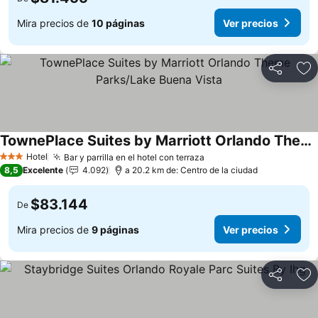
Mira precios de
10 páginas
Ver precios
Compartir
Ag
TownePlace Suites by Marriott Orlando Theme Parks/Lake Buena Vista
Ver precios
Hotel
Bar y parrilla en el hotel con terraza
Ver precios
3 Estrellas
8,5
Excelente
4.092
a 20.2 km de: Centro de la ciudad
$83.144
De
Mira precios de
9 páginas
Ver precios
Compartir
Ag