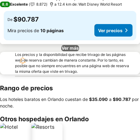
3 Estrellas
8,6
Excelente
8.872
a 12.4 km de: Walt Disney World Resort
$90.787
De
Mira precios de
10 páginas
Ver precios
Ver más
Los precios y la disponibilidad que recibe trivago de las páginas
web de reserva cambian de manera constante. Por lo tanto, es
posible que no siempre encuentres en una página web de reserva
la misma oferta que viste en trivago.
Rango de precios
Los hoteles baratos en Orlando cuestan de
‎$35.090
a
‎$90.787
por
noche.
Otros hospedajes en Orlando