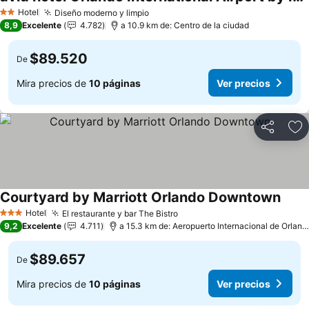
Ver precios
Hotel
Diseño moderno y limpio
Ver precios
2 Estrellas
8,9
Excelente
4.782
a 10.9 km de: Centro de la ciudad
$89.520
De
Mira precios de
10 páginas
Ver precios
Compartir
Ag
Courtyard by Marriott Orlando Downtown
Ver p
Hotel
El restaurante y bar The Bistro
Ver precios
3 Estrellas
9,2
Excelente
4.711
a 15.3 km de: Aeropuerto Internacional de Orland
$89.657
De
Mira precios de
10 páginas
Ver precios