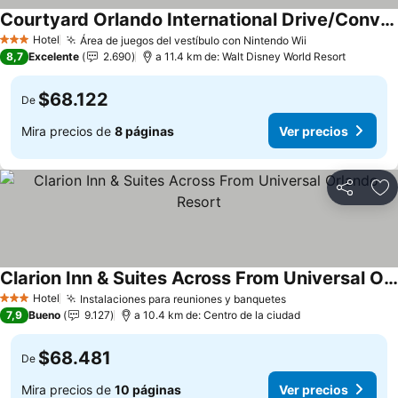
Courtyard Orlando International Drive/Convention Center
Ver precios
Hotel
Área de juegos del vestíbulo con Nintendo Wii
Ver precios
3 Estrellas
8,7
Excelente
2.690
a 11.4 km de: Walt Disney World Resort
$68.122
De
Mira precios de
8 páginas
Ver precios
Compartir
Ag
Clarion Inn & Suites Across From Universal Orlando Resort
Ver precios
Hotel
Instalaciones para reuniones y banquetes
Ver precios
3 Estrellas
7,9
Bueno
9.127
a 10.4 km de: Centro de la ciudad
$68.481
De
Mira precios de
10 páginas
Ver precios