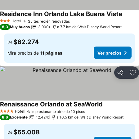
Residence Inn Orlando Lake Buena Vista
Ver pre
Hotel
Suites recién renovadas
Ver precios
3 Estrellas
8,3
Muy bueno
3.900
a 7.7 km de: Walt Disney World Resort
$62.274
De
Mira precios de
11 páginas
Ver precios
Compartir
Ag
Renaissance Orlando at SeaWorld
Ver precios
Hotel
Impresionante atrio de 10 pisos
Ver precios
4 Estrellas
8,6
Excelente
12.424
a 10.5 km de: Walt Disney World Resort
$65.008
De