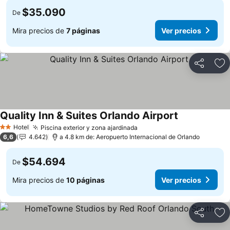
$35.090
De
Mira precios de
7 páginas
Ver precios
Compartir
Ag
Quality Inn & Suites Orlando Airport
Ver precios
Hotel
Piscina exterior y zona ajardinada
Ver precios
2 Estrellas
6,6
4.642
a 4.8 km de: Aeropuerto Internacional de Orlando
$54.694
De
Mira precios de
10 páginas
Ver precios
Compartir
Ag