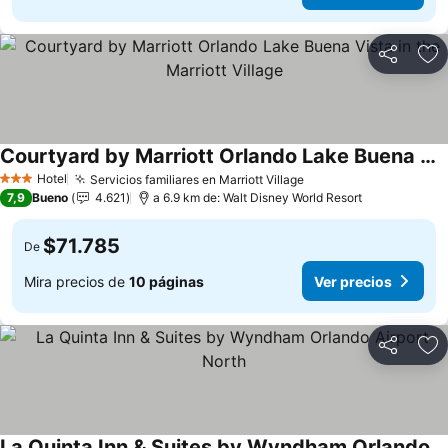
Compartir
Ag
Courtyard by Marriott Orlando Lake Buena Vista in the Marriott Village
Ver precios
Hotel
Servicios familiares en Marriott Village
Ver precios
3 Estrellas
7,9
Bueno
4.621
a 6.9 km de: Walt Disney World Resort
$71.785
De
Mira precios de
10 páginas
Ver precios
Compartir
Ag
La Quinta Inn & Suites by Wyndham Orlando Airport North