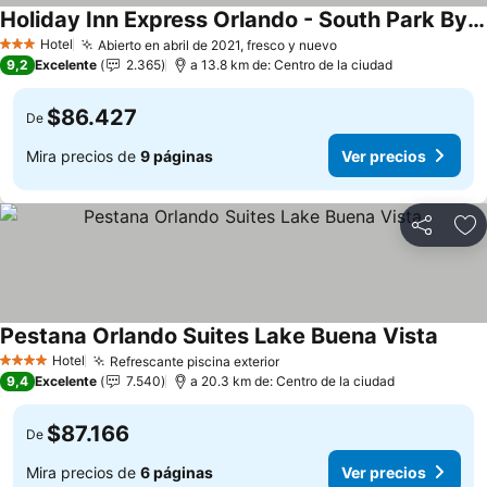
Holiday Inn Express Orlando - South Park By Ihg
Ver precios
Hotel
Abierto en abril de 2021, fresco y nuevo
Ver precios
3 Estrellas
9,2
Excelente
2.365
a 13.8 km de: Centro de la ciudad
$86.427
De
Mira precios de
9 páginas
Ver precios
Compartir
Ag
Pestana Orlando Suites Lake Buena Vista
Ver p
Hotel
Refrescante piscina exterior
Ver precios
4 Estrellas
9,4
Excelente
7.540
a 20.3 km de: Centro de la ciudad
$87.166
De
Mira precios de
6 páginas
Ver precios