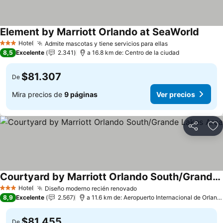
Element by Marriott Orlando at SeaWorld
Ver pr
Hotel
Admite mascotas y tiene servicios para ellas
Ver precios
3 Estrellas
8,5
Excelente
2.341
a 16.8 km de: Centro de la ciudad
$81.307
De
Mira precios de
9 páginas
Ver precios
Compartir
Ag
Courtyard by Marriott Orlando South/Grande Lakes Area
Ver precios
Hotel
Diseño moderno recién renovado
Ver precios
3 Estrellas
8,9
Excelente
2.567
a 11.6 km de: Aeropuerto Internacional de Orland
$81.455
De