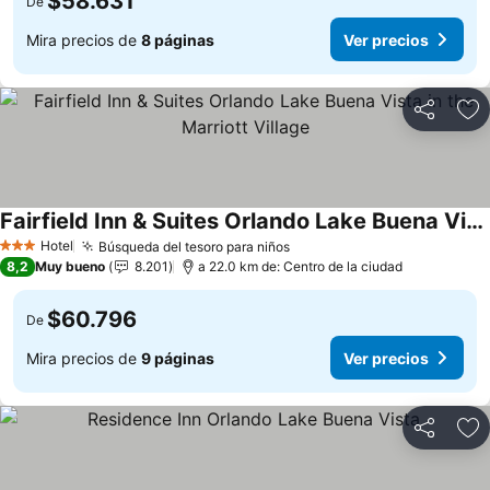
$58.631
De
Mira precios de
8 páginas
Ver precios
Compartir
Ag
Fairfield Inn & Suites Orlando Lake Buena Vista in the Marriott Village
Ver precios
Hotel
Búsqueda del tesoro para niños
Ver precios
3 Estrellas
8,2
Muy bueno
8.201
a 22.0 km de: Centro de la ciudad
$60.796
De
Mira precios de
9 páginas
Ver precios
Compartir
Ag