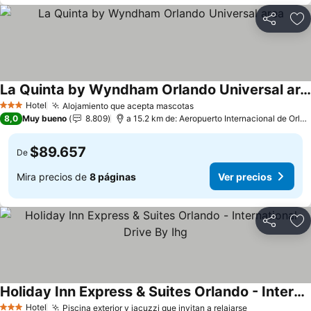
Compartir
Ag
La Quinta by Wyndham Orlando Universal area
Ver precios
Hotel
Alojamiento que acepta mascotas
Ver precios
3 Estrellas
8,0
Muy bueno
8.809
a 15.2 km de: Aeropuerto Internacional de Orla
$89.657
De
Mira precios de
8 páginas
Ver precios
Compartir
Ag
Holiday Inn Express & Suites Orlando - International Drive By Ihg
Ver precios
Hotel
Piscina exterior y jacuzzi que invitan a relajarse
Ver precios