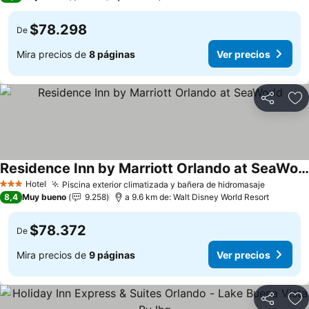
$78.298
De
Mira precios de
8 páginas
Ver precios
Compartir
Ag
Residence Inn by Marriott Orlando at SeaWorld
Ver precios
Hotel
Piscina exterior climatizada y bañera de hidromasaje
Ver prec
3 Estrellas
8,4
Muy bueno
9.258
a 9.6 km de: Walt Disney World Resort
$78.372
De
Mira precios de
9 páginas
Ver precios
Compartir
Ag