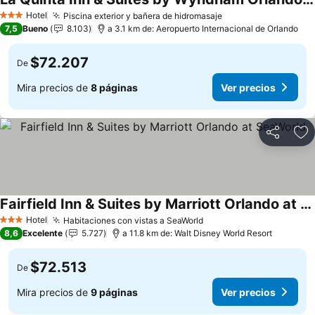
Ver precios
Hotel
Piscina exterior y bañera de hidromasaje
Ver precios
3 Estrellas
7,5
Bueno
8.103
a 3.1 km de: Aeropuerto Internacional de Orlando
$72.207
De
Mira precios de
8 páginas
Ver precios
Compartir
Ag
Fairfield Inn & Suites by Marriott Orlando at SeaWorld
Ver precios
Hotel
Habitaciones con vistas a SeaWorld
Ver precios
3 Estrellas
8,6
Excelente
5.727
a 11.8 km de: Walt Disney World Resort
$72.513
De
Mira precios de
9 páginas
Ver precios