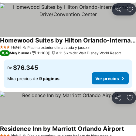
Compartir
Ag
Homewood Suites by Hilton Orlando-International Drive/Convention Center
Ver precios
Hotel
Piscina exterior climatizada y jacuzzi
Ver precios
3 Estrellas
8,4
Muy bueno
11.100
a 11.5 km de: Walt Disney World Resort
$76.345
De
Mira precios de
9 páginas
Ver precios
Compartir
Ag
Residence Inn by Marriott Orlando Airport
Ver p
Hotel
Piscina exterior y relajante bañera de hidromasaje