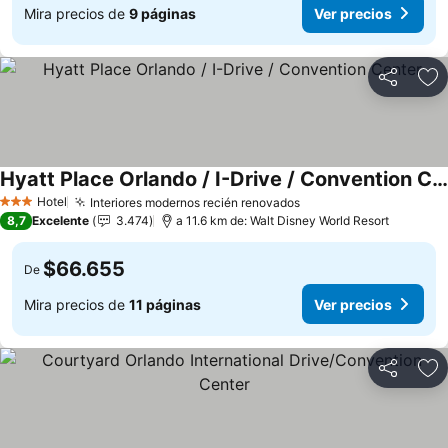
Mira precios de
9 páginas
Ver precios
Compartir
Ag
Hyatt Place Orlando / I-Drive / Convention Center
Ver precios
Hotel
Interiores modernos recién renovados
Ver precios
3 Estrellas
8,7
Excelente
3.474
a 11.6 km de: Walt Disney World Resort
$66.655
De
Mira precios de
11 páginas
Ver precios
Compartir
Ag