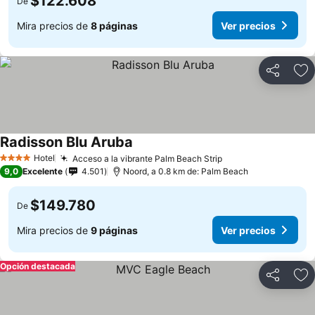
$122.608
De
Mira precios de
8 páginas
Ver precios
Compartir
Ag
Radisson Blu Aruba
Hotel
Acceso a la vibrante Palm Beach Strip
4 Estrellas
9,0
Excelente
4.501
Noord, a 0.8 km de: Palm Beach
$149.780
De
Mira precios de
9 páginas
Ver precios
Opción destacada
Compartir
Ag