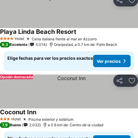
Compartir
Ag
Playa Linda Beach Resort
Hotel
Cena italiana frente al mar en Azzurro
4 Estrellas
9,3
Excelente
5.014
Oranjestad, a 0.7 km de: Palm Beach
Elige fechas para ver los precios exactos
Ver precios
Opción destacada
Compartir
Ag
Coconut Inn
Hotel
Piscina exterior y solárium
3 Estrellas
7,9
Bueno
2.032
a 0.6 km de: Centro de la ciudad