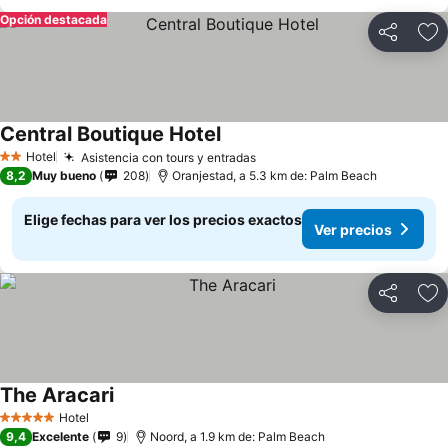
Opción destacada
Compartir
Ag
Central Boutique Hotel
Hotel
Asistencia con tours y entradas
2 Estrellas
8,2
Muy bueno
208
Oranjestad, a 5.3 km de: Palm Beach
Elige fechas para ver los precios exactos
Ver precios
Compartir
Ag
The Aracari
Hotel
5 Estrellas
9,4
Excelente
9
Noord, a 1.9 km de: Palm Beach