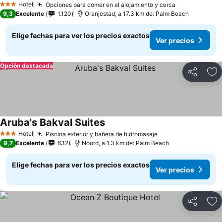
Hotel
Opciones para comer en el alojamiento y cerca
3 Estrellas
9,3
Excelente
1.120
Oranjestad, a 17.3 km de: Palm Beach
Elige fechas para ver los precios exactos
Ver precios
Opción destacada
Compartir
Ag
Aruba's Bakval Suites
Hotel
Piscina exterior y bañera de hidromasaje
3 Estrellas
9,7
Excelente
632
Noord, a 1.3 km de: Palm Beach
Elige fechas para ver los precios exactos
Ver precios
Compartir
Ag