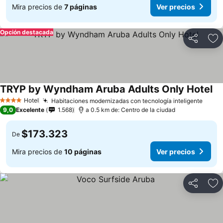
Mira precios de
7 páginas
Ver precios
Opción destacada
Compartir
Ag
TRYP by Wyndham Aruba Adults Only Hotel
Hotel
Habitaciones modernizadas con tecnología inteligente
4 Estrellas
9,0
Excelente
1.568
a 0.5 km de: Centro de la ciudad
$173.323
De
Mira precios de
10 páginas
Ver precios
Compartir
Ag