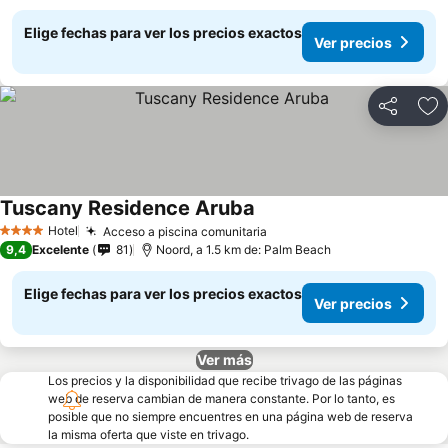
Elige fechas para ver los precios exactos
Ver precios
Compartir
Ag
Tuscany Residence Aruba
Hotel
Acceso a piscina comunitaria
4 Estrellas
9,4
Excelente
81
Noord, a 1.5 km de: Palm Beach
Elige fechas para ver los precios exactos
Ver precios
Ver más
Los precios y la disponibilidad que recibe trivago de las páginas
web de reserva cambian de manera constante. Por lo tanto, es
posible que no siempre encuentres en una página web de reserva
la misma oferta que viste en trivago.