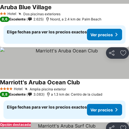
Aruba Blue Village
Hotel
Dos piscinas exteriores
2 Estrellas
8,6
Excelente
2.625
Noord, a 2.4 km de: Palm Beach
Elige fechas para ver los precios exactos
Ver precios
Compartir
Ag
Marriott's Aruba Ocean Club
Hotel
Amplia piscina exterior
4 Estrellas
8,8
Excelente
3.083
a 1.3 km de: Centro de la ciudad
Elige fechas para ver los precios exactos
Ver precios
Opción destacada