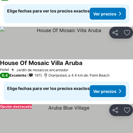
Elige fechas para ver los precios exactos
Ver precios
Compartir
Ag
House Of Mosaic Villa Aruba
Hotel
Jardín de mosaicos encantador
9,4
Excelente
197
Oranjestad, a 4.4 km de: Palm Beach
Elige fechas para ver los precios exactos
Ver precios
Opción destacada
Compartir
Ag