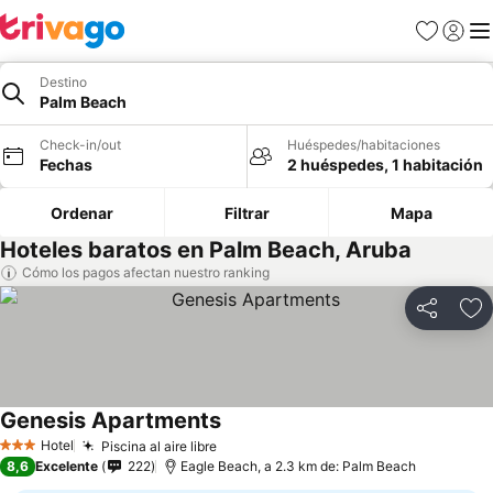
Favoritos
Iniciar 
Me
Destino
Palm Beach
Check-in/out
Huéspedes/habitaciones
Fechas
2 huéspedes, 1 habitación
Ordenar
Filtrar
Mapa
Hoteles baratos en Palm Beach, Aruba
Cómo los pagos afectan nuestro ranking
Compartir
Ag
Genesis Apartments
Hotel
Piscina al aire libre
3 Estrellas
8,6
Excelente
222
Eagle Beach, a 2.3 km de: Palm Beach