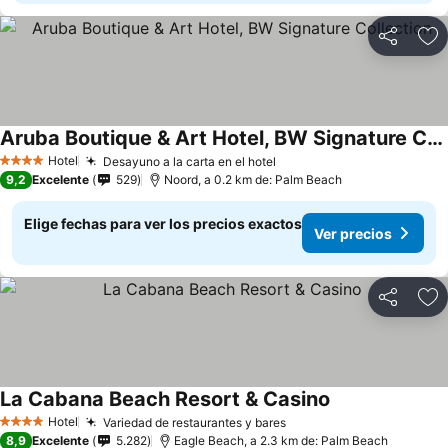
Compartir
Ag
Aruba Boutique & Art Hotel, BW Signature Collection
Hotel
Desayuno a la carta en el hotel
4 Estrellas
9,2
Excelente
529
Noord, a 0.2 km de: Palm Beach
Elige fechas para ver los precios exactos
Ver precios
Compartir
Ag
La Cabana Beach Resort & Casino
Hotel
Variedad de restaurantes y bares
4 Estrellas
8,9
Excelente
5.282
Eagle Beach, a 2.3 km de: Palm Beach