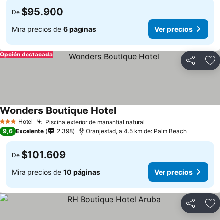
$95.900
De
Mira precios de
6 páginas
Ver precios
Opción destacada
Compartir
Ag
Wonders Boutique Hotel
Hotel
Piscina exterior de manantial natural
3 Estrellas
9,6
Excelente
2.398
Oranjestad, a 4.5 km de: Palm Beach
$101.609
De
Mira precios de
10 páginas
Ver precios
Compartir
Ag