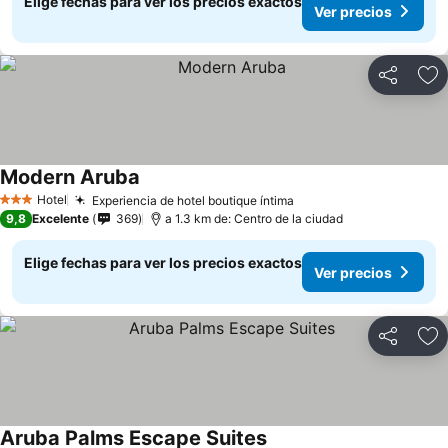
Elige fechas para ver los precios exactos
Ver precios
Compartir
Ag
Modern Aruba
Hotel
Experiencia de hotel boutique íntima
3 Estrellas
9,8
Excelente
369
a 1.3 km de: Centro de la ciudad
Elige fechas para ver los precios exactos
Ver precios
Compartir
Ag
Aruba Palms Escape Suites