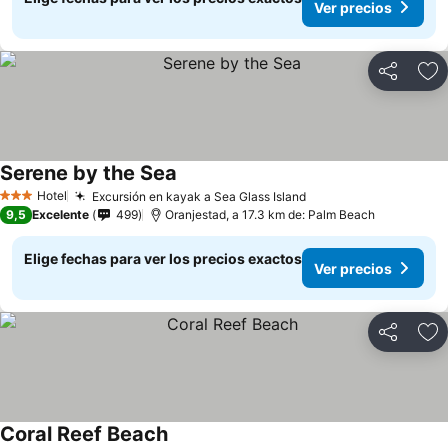
Ver precios
Compartir
Ag
Serene by the Sea
Hotel
Excursión en kayak a Sea Glass Island
3 Estrellas
9,5
Excelente
499
Oranjestad, a 17.3 km de: Palm Beach
Elige fechas para ver los precios exactos
Ver precios
Compartir
Ag
Coral Reef Beach