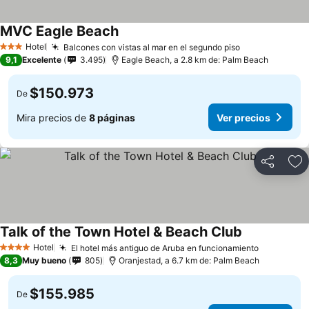
MVC Eagle Beach
Hotel
Balcones con vistas al mar en el segundo piso
3 Estrellas
9,1
Excelente
3.495
Eagle Beach, a 2.8 km de: Palm Beach
$150.973
De
Mira precios de
8 páginas
Ver precios
Compartir
Ag
Talk of the Town Hotel & Beach Club
Hotel
El hotel más antiguo de Aruba en funcionamiento
4 Estrellas
8,3
Muy bueno
805
Oranjestad, a 6.7 km de: Palm Beach
$155.985
De