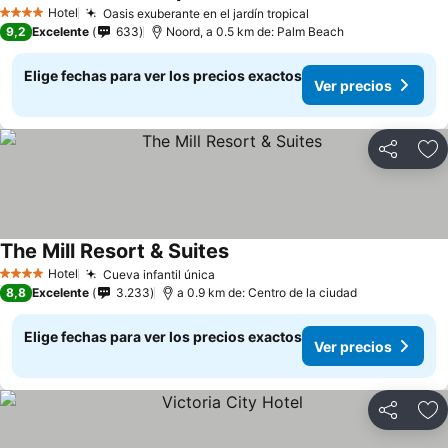
Hotel
Oasis exuberante en el jardín tropical
4 Estrellas
9,2
Excelente
633
Noord, a 0.5 km de: Palm Beach
Elige fechas para ver los precios exactos
Ver precios
Compartir
Ag
The Mill Resort & Suites
Hotel
Cueva infantil única
4 Estrellas
8,8
Excelente
3.233
a 0.9 km de: Centro de la ciudad
Elige fechas para ver los precios exactos
Ver precios
Compartir
Ag