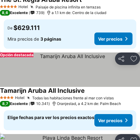
Hotel
Paisaje de piscina infinita en terrazas
5 Estrellas
8,6
Excelente
739
a 1.1 km de: Centro de la ciudad
$629.111
De
Mira precios de
3 páginas
Ver precios
Opción destacada
Compartir
Ag
Tamarijn Aruba All Inclusive
Hotel
Todas las habitaciones frente al mar con vistas
4 Estrellas
8,7
Excelente
10.341
Oranjestad, a 4.2 km de: Palm Beach
Elige fechas para ver los precios exactos
Ver precios