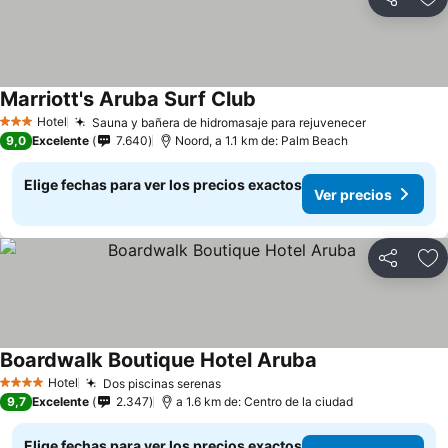
Compartir
Ag
Marriott's Aruba Surf Club
Hotel
Sauna y bañera de hidromasaje para rejuvenecer
3 Estrellas
9,0
Excelente
7.640
Noord, a 1.1 km de: Palm Beach
Elige fechas para ver los precios exactos
Ver precios
Compartir
Ag
Boardwalk Boutique Hotel Aruba
Hotel
Dos piscinas serenas
4 Estrellas
9,7
Excelente
2.347
a 1.6 km de: Centro de la ciudad
Elige fechas para ver los precios exactos