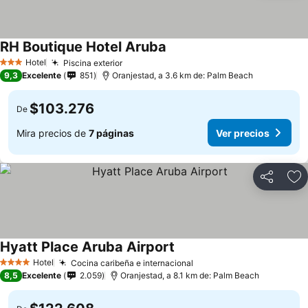
RH Boutique Hotel Aruba
Hotel
Piscina exterior
3 Estrellas
9,3
Excelente
851
Oranjestad, a 3.6 km de: Palm Beach
$103.276
De
Mira precios de
7 páginas
Ver precios
Compartir
Ag
Hyatt Place Aruba Airport
Hotel
Cocina caribeña e internacional
4 Estrellas
8,5
Excelente
2.059
Oranjestad, a 8.1 km de: Palm Beach