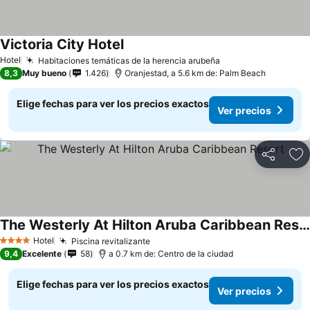
Victoria City Hotel
Hotel
Habitaciones temáticas de la herencia arubeña
8,3
Muy bueno
1.426
Oranjestad, a 5.6 km de: Palm Beach
Elige fechas para ver los precios exactos
Ver precios
Compartir
Ag
The Westerly At Hilton Aruba Caribbean Resort
Hotel
Piscina revitalizante
4 Estrellas
9,4
Excelente
58
a 0.7 km de: Centro de la ciudad
Elige fechas para ver los precios exactos
Ver precios