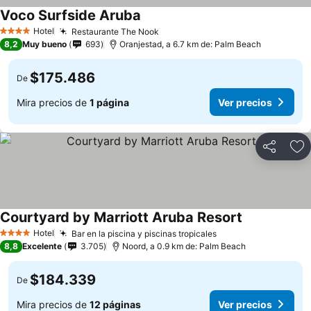
Voco Surfside Aruba
Hotel
Restaurante The Nook
4 Estrellas
8,2
Muy bueno
693
Oranjestad, a 6.7 km de: Palm Beach
$175.486
De
Mira precios de
1 página
Ver precios
Compartir
Ag
Courtyard by Marriott Aruba Resort
Hotel
Bar en la piscina y piscinas tropicales
4 Estrellas
8,8
Excelente
3.705
Noord, a 0.9 km de: Palm Beach
$184.339
De
Mira precios de
12 páginas
Ver precios