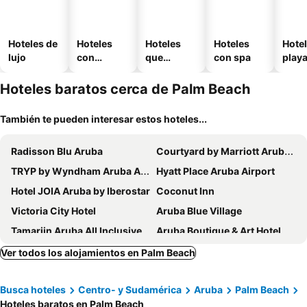
Hoteles de
Hoteles
Hoteles
Hoteles
Hotel
lujo
con
que
con spa
play
piscina
aceptan
mascotas
Hoteles baratos cerca de Palm Beach
También te pueden interesar estos hoteles...
Radisson Blu Aruba
Courtyard by Marriott Aruba Resort
TRYP by Wyndham Aruba Adults Only Hotel
Hyatt Place Aruba Airport
Hotel JOIA Aruba by Iberostar
Coconut Inn
Victoria City Hotel
Aruba Blue Village
Tamarijn Aruba All Inclusive
Aruba Boutique & Art Hotel, BW Signature Collection
Arubiana Inn
MVC Eagle Beach
Ver todos los alojamientos en Palm Beach
Wonders Boutique Hotel
Talk of the Town Hotel & Beach Club
Busca hoteles
Centro- y Sudamérica
Aruba
Palm Beach
RH Boutique Hotel Aruba
Sea Breeze Town
Hoteles baratos en Palm Beach