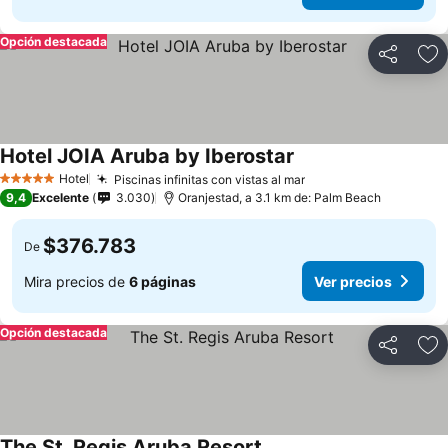
Opción destacada
Compartir
Ag
Hotel JOIA Aruba by Iberostar
Hotel
Piscinas infinitas con vistas al mar
5 Estrellas
9,4
Excelente
3.030
Oranjestad, a 3.1 km de: Palm Beach
$376.783
De
Mira precios de
6 páginas
Ver precios
Opción destacada
Compartir
Ag
The St. Regis Aruba Resort