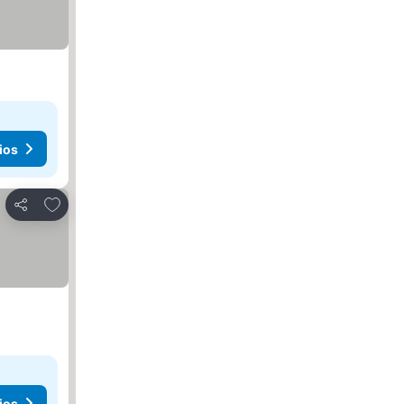
ios
Agregar a favoritos
Compartir
ios