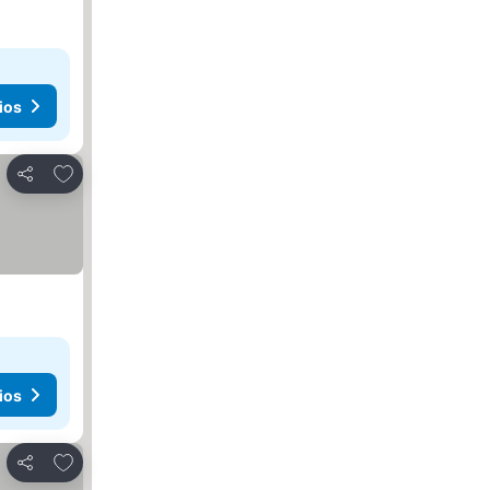
ios
Agregar a favoritos
Compartir
ios
Agregar a favoritos
Compartir