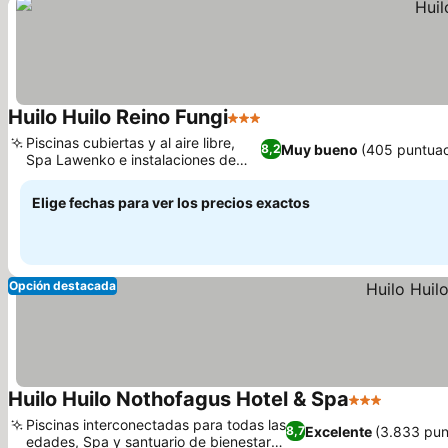
Huilo Huilo Reino Fungi
3 Estrellas
Piscinas cubiertas y al aire libre,
Muy bueno
(405 puntuac
8,2
Spa Lawenko e instalaciones de
bienestar
Elige fechas para ver los precios exactos
Opción destacada
Huilo Huilo Nothofagus Hotel & Spa
3 Estrellas
Piscinas interconectadas para todas las
Excelente
(3.833 pun
8,7
edades, Spa y santuario de bienestar