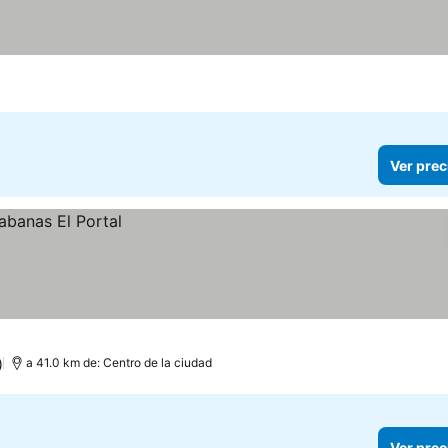
Ver prec
)
a 41.0 km de: Centro de la ciudad
Ver prec