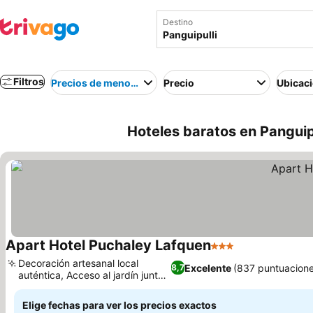
Destino
Filtros
Precios de menor a mayor
Precio
Ubicac
Hoteles baratos en Panguipu
Apart Hotel Puchaley Lafquen
3 Estrellas
Decoración artesanal local
Excelente
(837 puntuacion
8,7
auténtica, Acceso al jardín junto
al lago
Elige fechas para ver los precios exactos