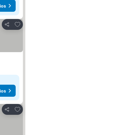
ios
Agregar a favoritos
Compartir
ios
Agregar a favoritos
Compartir