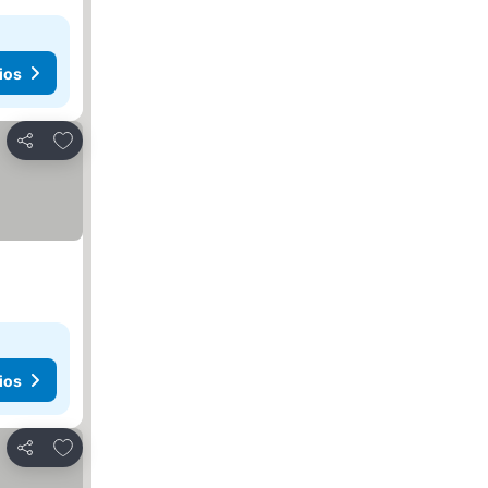
ios
Agregar a favoritos
Compartir
ios
Agregar a favoritos
Compartir