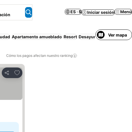
ES · $
Menú
Iniciar sesión
ación
Ver mapa
iudad
Apartamento amueblado
Resort
Desayuno incluido
Estaci
Cómo los pagos afectan nuestro ranking
Agregar a favoritos
Compartir