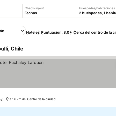
Check-in/out
Huéspedes/habitaciones
Fechas
2 huéspedes, 1 habit
ión
Hoteles
Puntuación: 8,0+
Cerca del centro de la c
lli, Chile
es)
a 1.6 km de: Centro de la ciudad