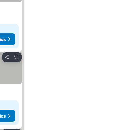
ios
Agregar a favoritos
Compartir
ios