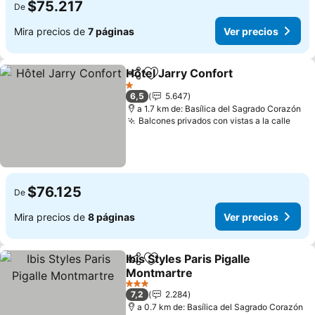
$75.217
De
Mira precios de
7 páginas
Ver precios
Hôtel Jarry Confort
Compartir
Agregar a favoritos
1 Estrellas
6,5
5.647
a 1.7 km de: Basílica del Sagrado Corazón
Balcones privados con vistas a la calle
$76.125
De
Mira precios de
8 páginas
Ver precios
Ibis Styles Paris Pigalle
Compartir
Agregar a favoritos
Montmartre
3 Estrellas
7,2
2.284
a 0.7 km de: Basílica del Sagrado Corazón