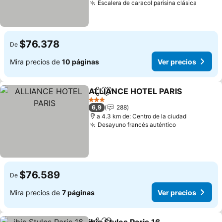
Escalera de caracol parisina clásica
$76.378
De
Mira precios de
10 páginas
Ver precios
ALLIANCE HOTEL PARIS
Compartir
Agregar a favoritos
3 Estrellas
6,9
288
a 4.3 km de: Centro de la ciudad
Desayuno francés auténtico
$76.589
De
Mira precios de
7 páginas
Ver precios