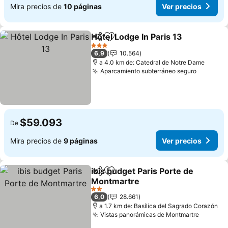
Mira precios de
10 páginas
Ver precios
Hôtel Lodge In Paris 13
Compartir
Agregar a favoritos
3 Estrellas
6,9
10.564
a 4.0 km de: Catedral de Notre Dame
Aparcamiento subterráneo seguro
$59.093
De
Mira precios de
9 páginas
Ver precios
ibis budget Paris Porte de
Compartir
Agregar a favoritos
Montmartre
2 Estrellas
6,0
28.661
a 1.7 km de: Basílica del Sagrado Corazón
Vistas panorámicas de Montmartre