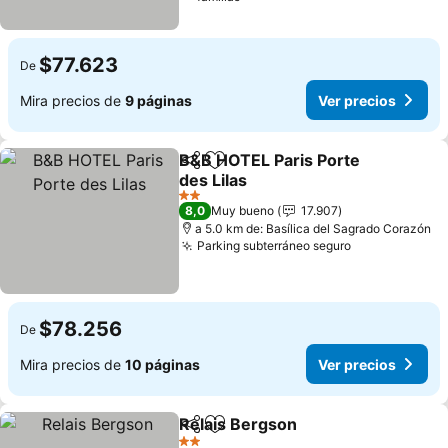
$77.623
De
Mira precios de
9 páginas
Ver precios
B&B HOTEL Paris Porte
Compartir
Agregar a favoritos
des Lilas
2 Estrellas
8,0
Muy bueno
17.907
a 5.0 km de: Basílica del Sagrado Corazón
Parking subterráneo seguro
$78.256
De
Mira precios de
10 páginas
Ver precios
Relais Bergson
Compartir
Agregar a favoritos