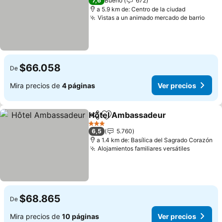
7,6
Bueno
672
a 5.9 km de: Centro de la ciudad
Vistas a un animado mercado de barrio
$66.058
De
Mira precios de
4 páginas
Ver precios
Hôtel Ambassadeur
Compartir
Agregar a favoritos
3 Estrellas
6,5
5.760
a 1.4 km de: Basílica del Sagrado Corazón
Alojamientos familiares versátiles
$68.865
De
Mira precios de
10 páginas
Ver precios