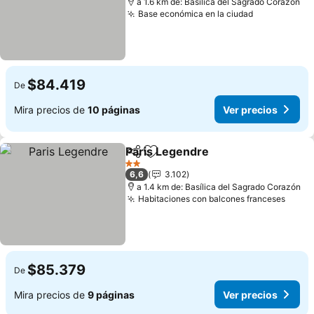
a 1.6 km de: Basílica del Sagrado Corazón
Base económica en la ciudad
$84.419
De
Mira precios de
10 páginas
Ver precios
Paris Legendre
Compartir
Agregar a favoritos
2 Estrellas
6,6
3.102
a 1.4 km de: Basílica del Sagrado Corazón
Habitaciones con balcones franceses
$85.379
De
Mira precios de
9 páginas
Ver precios