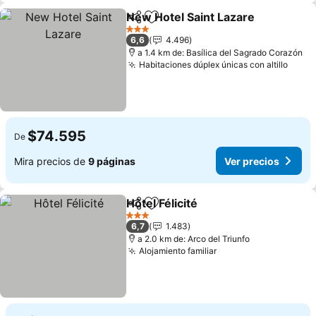
New Hotel Saint Lazare
Compartir
Agregar a favoritos
3 Estrellas
6,6
4.496
a 1.4 km de: Basílica del Sagrado Corazón
Habitaciones dúplex únicas con altillo
$74.595
De
Mira precios de
9 páginas
Ver precios
Hôtel Félicité
Compartir
Agregar a favoritos
3 Estrellas
6,7
1.483
a 2.0 km de: Arco del Triunfo
Alojamiento familiar