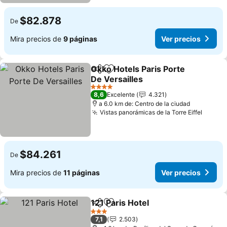
$82.878
De
Mira precios de
9 páginas
Ver precios
Okko Hotels Paris Porte
Compartir
Agregar a favoritos
De Versailles
4 Estrellas
8,6
Excelente
4.321
a 6.0 km de: Centro de la ciudad
Vistas panorámicas de la Torre Eiffel
$84.261
De
Mira precios de
11 páginas
Ver precios
121 Paris Hotel
Compartir
Agregar a favoritos
3 Estrellas
7,1
2.503