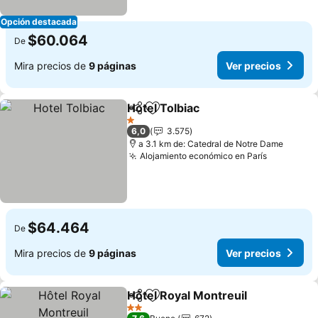
Opción destacada
$60.064
De
Mira precios de
9 páginas
Ver precios
Hotel Tolbiac
Compartir
Agregar a favoritos
1 Estrellas
6,0
3.575
a 3.1 km de: Catedral de Notre Dame
Alojamiento económico en París
$64.464
De
Mira precios de
9 páginas
Ver precios
Hôtel Royal Montreuil
Compartir
Agregar a favoritos
2 Estrellas