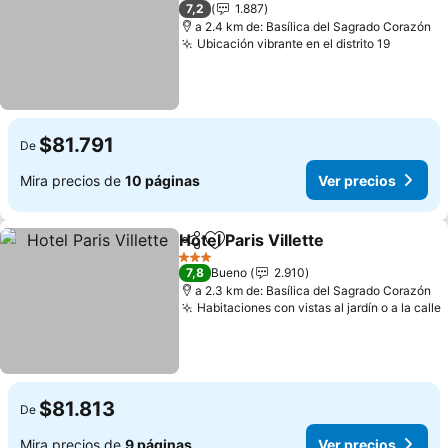
2 Estrellas
7,2
1.887
a 2.4 km de: Basílica del Sagrado Corazón
Ubicación vibrante en el distrito 19
$81.791
De
Mira precios de
10 páginas
Ver precios
Hotel Paris Villette
Compartir
Agregar a favoritos
3 Estrellas
7,8
Bueno
2.910
a 2.3 km de: Basílica del Sagrado Corazón
Habitaciones con vistas al jardín o a la calle
$81.813
De
Mira precios de
9 páginas
Ver precios