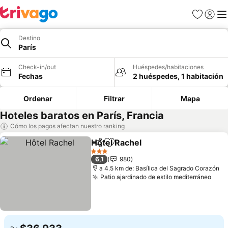
Favoritos
Iniciar 
Me
Destino
París
Check-in/out
Huéspedes/habitaciones
Fechas
2 huéspedes, 1 habitación
Ordenar
Filtrar
Mapa
Hoteles baratos en París, Francia
Cómo los pagos afectan nuestro ranking
Hôtel Rachel
Compartir
Agregar a favoritos
3 Estrellas
6,1
980
a 4.5 km de: Basílica del Sagrado Corazón
Patio ajardinado de estilo mediterráneo