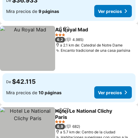
$36.933
De
Mira precios de
9 páginas
Ver precios
Au Royal Mad
Compartir
Agregar a favoritos
3 Estrellas
6,2
4.985
a 2.1 km de: Catedral de Notre Dame
Encanto tradicional de una casa parisina
$42.115
De
Mira precios de
10 páginas
Ver precios
Hotel Le National Clichy
Compartir
Agregar a favoritos
Paris
3 Estrellas
6,9
682
a 5.7 km de: Centro de la ciudad
Habitaciones superiores con vistas a la