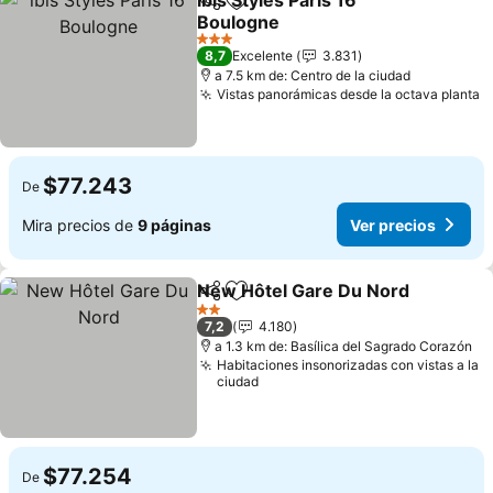
ibis Styles Paris 16
Compartir
Agregar a favoritos
Boulogne
3 Estrellas
8,7
Excelente
3.831
a 7.5 km de: Centro de la ciudad
Vistas panorámicas desde la octava planta
$77.243
De
Mira precios de
9 páginas
Ver precios
New Hôtel Gare Du Nord
Compartir
Agregar a favoritos
2 Estrellas
7,2
4.180
a 1.3 km de: Basílica del Sagrado Corazón
Habitaciones insonorizadas con vistas a la
ciudad
$77.254
De