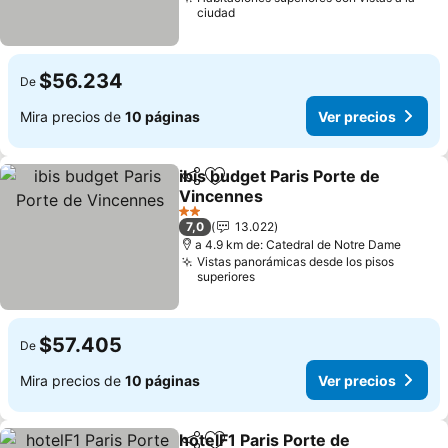
ciudad
$56.234
De
Mira precios de
10 páginas
Ver precios
ibis budget Paris Porte de
Compartir
Agregar a favoritos
Vincennes
2 Estrellas
7,0
13.022
a 4.9 km de: Catedral de Notre Dame
Vistas panorámicas desde los pisos
superiores
$57.405
De
Mira precios de
10 páginas
Ver precios
hotelF1 Paris Porte de