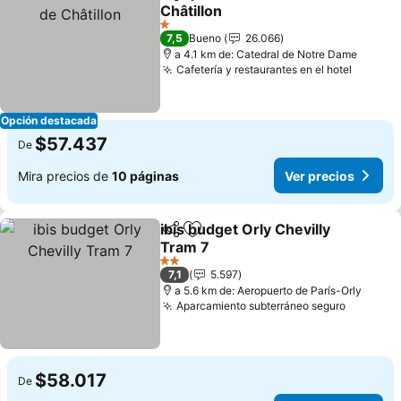
Compartir
Agregar a favoritos
Châtillon
1 Estrellas
7,5
Bueno
26.066
a 4.1 km de: Catedral de Notre Dame
Cafetería y restaurantes en el hotel
Opción destacada
$57.437
De
Mira precios de
10 páginas
Ver precios
ibis budget Orly Chevilly
Compartir
Agregar a favoritos
Tram 7
2 Estrellas
7,1
5.597
a 5.6 km de: Aeropuerto de París-Orly
Aparcamiento subterráneo seguro
$58.017
De