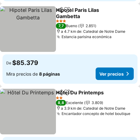
Hipotel Paris Lilas
Compartir
Agregar a favoritos
Gambetta
3 Estrellas
7,7
Bueno
2.851
a 4.7 km de: Catedral de Notre Dame
Estancia parisina económica
$85.379
De
Mira precios de
8 páginas
Ver precios
Hôtel Du Printemps
Compartir
Agregar a favoritos
2 Estrellas
8,8
Excelente
3.809
a 3.9 km de: Catedral de Notre Dame
Encantador concepto de hotel boutique