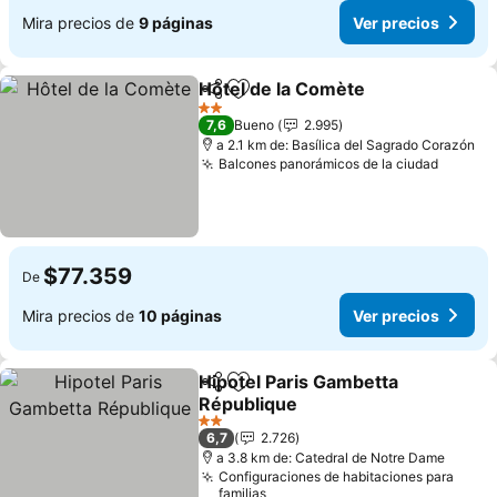
Mira precios de
9 páginas
Ver precios
Hôtel de la Comète
Compartir
Agregar a favoritos
2 Estrellas
7,6
Bueno
2.995
a 2.1 km de: Basílica del Sagrado Corazón
Balcones panorámicos de la ciudad
$77.359
De
Mira precios de
10 páginas
Ver precios
Hipotel Paris Gambetta
Compartir
Agregar a favoritos
République
2 Estrellas
6,7
2.726
a 3.8 km de: Catedral de Notre Dame
Configuraciones de habitaciones para
familias