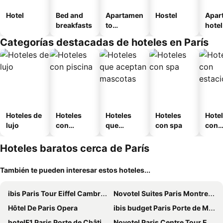
Hotel
Bed and
Apartamen
Hostel
Apar
breakfasts
to
hotel
amueblad
Categorías destacadas de hoteles en París
o
Hoteles de
Hoteles
Hoteles
Hoteles
Hote
lujo
con
que
con spa
con
piscina
aceptan
esta
mascotas
mien
Hoteles baratos cerca de París
También te pueden interesar estos hoteles...
ibis Paris Tour Eiffel Cambronne 15ème
Novotel Suites Paris Montreuil Vincennes
Hôtel De Paris Opera
ibis budget Paris Porte de Montmartre
hotelF1 Paris Porte de Châtillon
Novotel Paris Centre Tour Eiffel