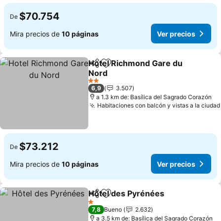
$70.754
De
Mira precios de
10 páginas
Ver precios
Hotel Richmond Gare du
Compartir
Agregar a favoritos
Nord
2 Estrellas
6,9
3.507
a 1.3 km de: Basílica del Sagrado Corazón
Habitaciones con balcón y vistas a la ciudad
$73.212
De
Mira precios de
10 páginas
Ver precios
Hôtel des Pyrénées
Compartir
Agregar a favoritos
1 Estrellas
7,8
Bueno
2.632
a 3.5 km de: Basílica del Sagrado Corazón