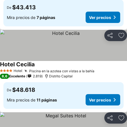
$43.413
De
Mira precios de
7 páginas
Ver precios
Compartir
Ag
Hotel Cecilia
Hotel
Piscina en la azotea con vistas a la bahía
4 Estrellas
8,6
Excelente
2.819
Distrito Capital
$48.618
De
Mira precios de
11 páginas
Ver precios
Compartir
Ag