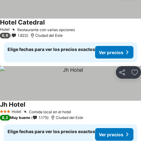
Hotel Catedral
Hotel
Restaurante con varias opciones
6,9
1.822
Ciudad del Este
Elige fechas para ver los precios exactos
Ver precios
Compartir
Ag
Jh Hotel
Hotel
Comida local en el hotel
3 Estrellas
8,2
Muy bueno
1.175
Ciudad del Este
Elige fechas para ver los precios exactos
Ver precios