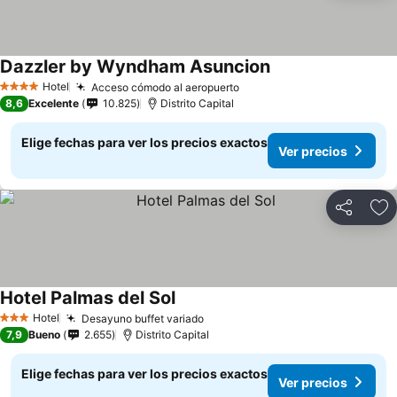
Dazzler by Wyndham Asuncion
Hotel
Acceso cómodo al aeropuerto
4 Estrellas
8,6
Excelente
10.825
Distrito Capital
Elige fechas para ver los precios exactos
Ver precios
Compartir
Ag
Hotel Palmas del Sol
Hotel
Desayuno buffet variado
3 Estrellas
7,9
Bueno
2.655
Distrito Capital
Elige fechas para ver los precios exactos
Ver precios