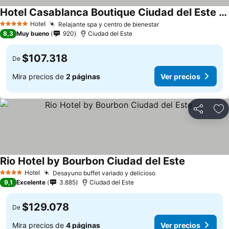
Hotel Casablanca Boutique Ciudad del Este By Swiss Bonmont Hotels
Hotel
Relajante spa y centro de bienestar
5 Estrellas
8,3
Muy bueno
920
Ciudad del Este
$107.318
De
Mira precios de
2 páginas
Ver precios
Compartir
Ag
Rio Hotel by Bourbon Ciudad del Este
Hotel
Desayuno buffet variado y delicioso
4 Estrellas
9,1
Excelente
3.885
Ciudad del Este
$129.078
De
Mira precios de
4 páginas
Ver precios