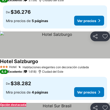
9,1
Excelente
3.159
Ciudad del Este
$36.276
De
Mira precios de
5 páginas
Ver precios
Compartir
Ag
Hotel Salzburgo
Hotel
Habitaciones elegantes con decoración cuidada
3 Estrellas
8,6
Excelente
1.618
Ciudad del Este
$38.282
De
Mira precios de
4 páginas
Ver precios
Opción destacada