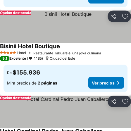
Opción destacada
Compartir
Ag
Bisinii Hotel Boutique
Hotel
Restaurante Takuare'e: una joya culinaria
5 Estrellas
9,1
Excelente
1.185
Ciudad del Este
$155.936
De
Mira precios de
2 páginas
Ver precios
Opción destacada
Compartir
Ag