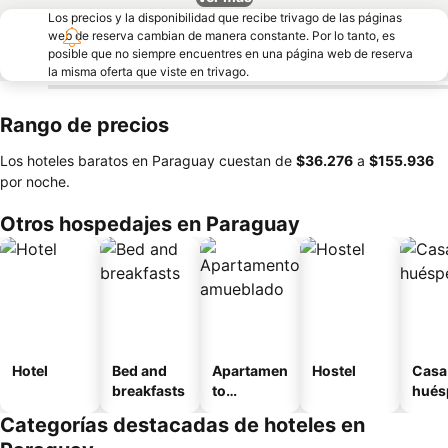
Los precios y la disponibilidad que recibe trivago de las páginas
web de reserva cambian de manera constante. Por lo tanto, es
posible que no siempre encuentres en una página web de reserva
la misma oferta que viste en trivago.
Rango de precios
Los hoteles baratos en Paraguay cuestan de
‎$36.276
a
‎$155.936
por noche.
Otros hospedajes en Paraguay
Hotel
Bed and
Apartamen
Hostel
Casa
breakfasts
to
hués
amueblad
Categorías destacadas de hoteles en
o