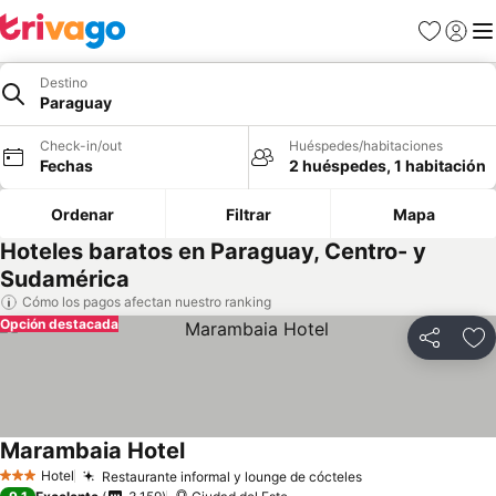
Favoritos
Iniciar 
Me
Destino
Paraguay
Check-in/out
Huéspedes/habitaciones
Fechas
2 huéspedes, 1 habitación
Ordenar
Filtrar
Mapa
Hoteles baratos en Paraguay, Centro- y
Sudamérica
Cómo los pagos afectan nuestro ranking
Opción destacada
Compartir
Ag
Marambaia Hotel
Hotel
Restaurante informal y lounge de cócteles
3 Estrellas