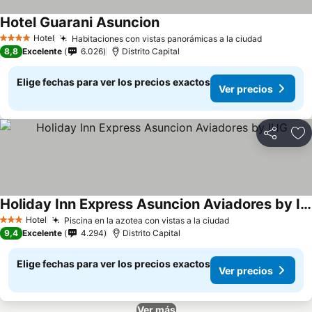
Hotel Guarani Asuncion
Hotel
Habitaciones con vistas panorámicas a la ciudad
4 Estrellas
8,8
Excelente
6.026
Distrito Capital
Elige fechas para ver los precios exactos
Ver precios
Compartir
Ag
Holiday Inn Express Asuncion Aviadores by IHG
Hotel
Piscina en la azotea con vistas a la ciudad
3 Estrellas
9,4
Excelente
4.294
Distrito Capital
Elige fechas para ver los precios exactos
Ver precios
Ver más