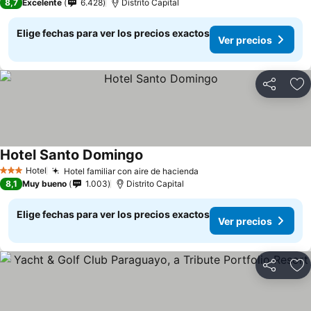
8,7
Excelente
6.428
Distrito Capital
Elige fechas para ver los precios exactos
Ver precios
Compartir
Ag
Hotel Santo Domingo
Hotel
Hotel familiar con aire de hacienda
3 Estrellas
8,1
Muy bueno
1.003
Distrito Capital
Elige fechas para ver los precios exactos
Ver precios
Compartir
Ag