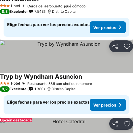
Hotel
Cerca del aeropuerto, ¡qué cómodo!
3 Estrellas
8,8
Excelente
7.543
Distrito Capital
Elige fechas para ver los precios exactos
Ver precios
Compartir
Ag
Tryp by Wyndham Asuncion
Hotel
Restaurante 836 con chef de renombre
3 Estrellas
9,2
Excelente
1.380
Distrito Capital
Elige fechas para ver los precios exactos
Ver precios
Opción destacada
Compartir
Ag