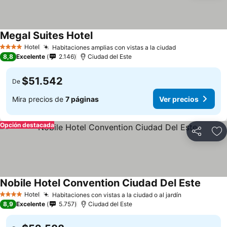
Megal Suites Hotel
Hotel
Habitaciones amplias con vistas a la ciudad
4 Estrellas
8,8
Excelente
2.146
Ciudad del Este
$51.542
De
Mira precios de
7 páginas
Ver precios
Opción destacada
Compartir
Ag
Nobile Hotel Convention Ciudad Del Este
Hotel
Habitaciones con vistas a la ciudad o al jardín
4 Estrellas
8,9
Excelente
5.757
Ciudad del Este