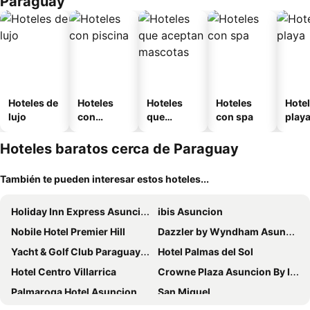
Paraguay
Hoteles de
Hoteles
Hoteles
Hoteles
Hotel
lujo
con
que
con spa
play
piscina
aceptan
mascotas
Hoteles baratos cerca de Paraguay
También te pueden interesar estos hoteles...
Holiday Inn Express Asuncion Aviadores by IHG
ibis Asuncion
Nobile Hotel Premier Hill
Dazzler by Wyndham Asuncion
Yacht & Golf Club Paraguayo, a Tribute Portfolio Resort
Hotel Palmas del Sol
Hotel Centro Villarrica
Crowne Plaza Asuncion By Ihg
Palmaroga Hotel Asuncion, Tapestry Collection by Hilton
San Miguel