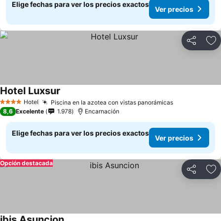
Elige fechas para ver los precios exactos
Ver precios
Compartir
Ag
Hotel Luxsur
Hotel
Piscina en la azotea con vistas panorámicas
4 Estrellas
8,6
Excelente
1.978
Encarnación
Elige fechas para ver los precios exactos
Ver precios
Opción destacada
Compartir
Ag
ibis Asuncion