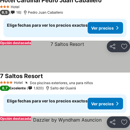
Hotel Cardinal Pedro Juan Caballero
Hotel
3 Estrellas
6,5
16
Pedro Juan Caballero
Elige fechas para ver los precios exactos
Ver precios
Opción destacada
Compartir
Ag
7 Saltos Resort
Hotel
Dos piscinas exteriores, una para niños
4 Estrellas
8,7
Excelente
1.920
Salto del Guairá
Elige fechas para ver los precios exactos
Ver precios
Opción destacada
Compartir
Ag