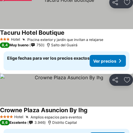
Compartir
Ag
Tacuru Hotel Boutique
Hotel
Piscina exterior y jardín que invitan a relajarse
3 Estrellas
8,4
Muy bueno
750
Salto del Guairá
Elige fechas para ver los precios exactos
Ver precios
Compartir
Ag
Crowne Plaza Asuncion By Ihg
Hotel
Amplios espacios para eventos
4 Estrellas
8,6
Excelente
3.946
Distrito Capital