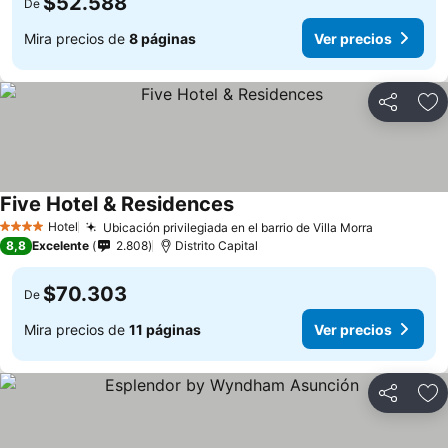
$52.588
De
Mira precios de
8 páginas
Ver precios
Compartir
Ag
Five Hotel & Residences
Hotel
Ubicación privilegiada en el barrio de Villa Morra
4 Estrellas
8,8
Excelente
2.808
Distrito Capital
$70.303
De
Mira precios de
11 páginas
Ver precios
Compartir
Ag