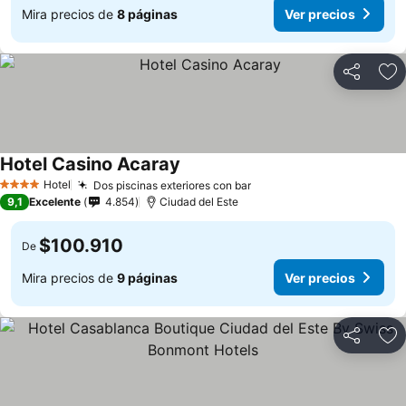
Mira precios de
8 páginas
Ver precios
Compartir
Ag
Hotel Casino Acaray
Hotel
Dos piscinas exteriores con bar
4 Estrellas
9,1
Excelente
4.854
Ciudad del Este
$100.910
De
Mira precios de
9 páginas
Ver precios
Compartir
Ag