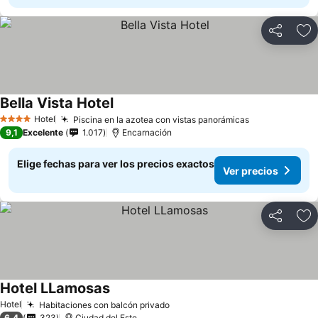
Compartir
Ag
Bella Vista Hotel
Hotel
Piscina en la azotea con vistas panorámicas
4 Estrellas
9,1
Excelente
1.017
Encarnación
Elige fechas para ver los precios exactos
Ver precios
Compartir
Ag
Hotel LLamosas
Hotel
Habitaciones con balcón privado
6,4
323
Ciudad del Este