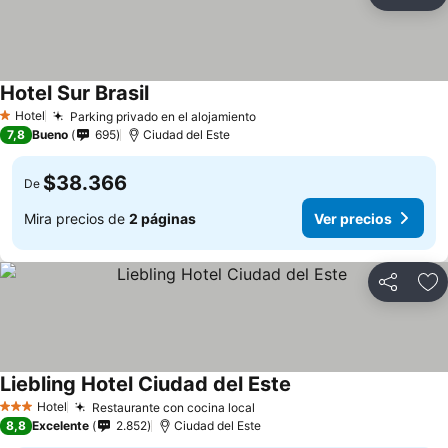
Compartir
Ag
Hotel Sur Brasil
Hotel
Parking privado en el alojamiento
1 Estrellas
7,8
Bueno
695
Ciudad del Este
$38.366
De
Mira precios de
2 páginas
Ver precios
Compartir
Ag
Liebling Hotel Ciudad del Este
Hotel
Restaurante con cocina local
3 Estrellas
8,8
Excelente
2.852
Ciudad del Este