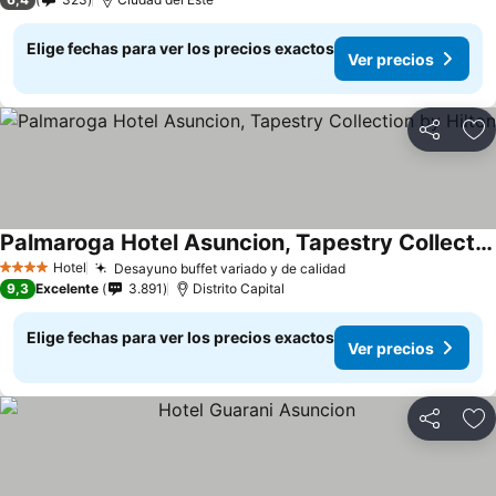
Elige fechas para ver los precios exactos
Ver precios
Compartir
Ag
Palmaroga Hotel Asuncion, Tapestry Collection by Hilton
Hotel
Desayuno buffet variado y de calidad
4 Estrellas
9,3
Excelente
3.891
Distrito Capital
Elige fechas para ver los precios exactos
Ver precios
Compartir
Ag