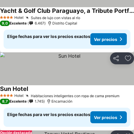
Yacht & Golf Club Paraguayo, a Tribute Portfolio Resort
Hotel
Suites de lujo con vistas al río
4 Estrellas
9,0
Excelente
6.467
Distrito Capital
Elige fechas para ver los precios exactos
Ver precios
Compartir
Ag
Sun Hotel
Hotel
Habitaciones inteligentes con ropa de cama premium
4 Estrellas
8,7
Excelente
1.745
Encarnación
Elige fechas para ver los precios exactos
Ver precios
Opción destacada