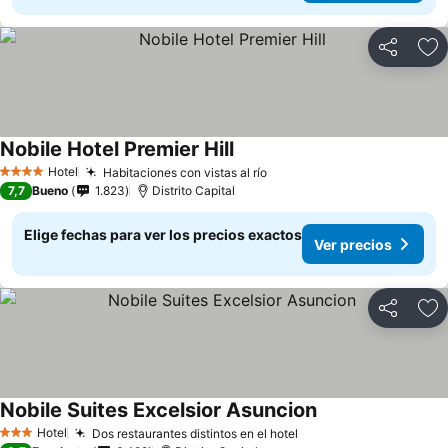
Compartir
Ag
Nobile Hotel Premier Hill
Hotel
Habitaciones con vistas al río
4 Estrellas
7,7
Bueno
1.823
Distrito Capital
Elige fechas para ver los precios exactos
Ver precios
Compartir
Ag
Nobile Suites Excelsior Asuncion
Hotel
Dos restaurantes distintos en el hotel
3 Estrellas