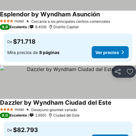
Esplendor by Wyndham Asunción
Hotel
Cercanía a los principales centros comerciales
4 Estrellas
9,0
Excelente
8.409
Distrito Capital
$71.718
De
Mira precios de
8 páginas
Ver precios
Compartir
Ag
Dazzler by Wyndham Ciudad del Este
Hotel
Desayuno gourmet variado
4 Estrellas
9,0
Excelente
2.650
Ciudad del Este
$82.793
De