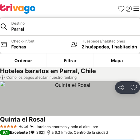
Favoritos
Iniciar 
Me
Destino
Parral
Check-in/out
Huéspedes/habitaciones
Fechas
2 huéspedes, 1 habitación
Ordenar
Filtrar
Mapa
Hoteles baratos en Parral, Chile
Cómo los pagos afectan nuestro ranking
Compartir
Ag
Quinta el Rosal
Ver precios
Hotel
Jardines enormes y ocio al aire libre
Ver precios
5 Estrellas
9,1
Excelente
362
a 6.3 km de: Centro de la ciudad