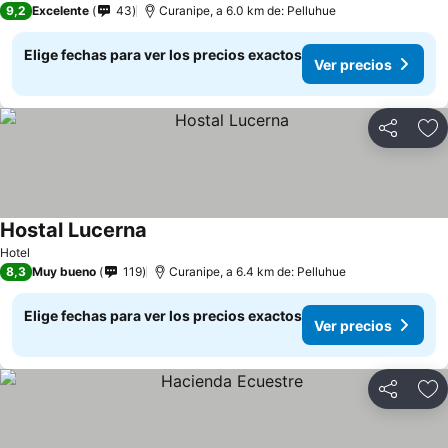
9,2
Excelente
43
Curanipe, a 6.0 km de: Pelluhue
Elige fechas para ver los precios exactos
Ver precios
Compartir
Ag
Hostal Lucerna
Hotel
8,3
Muy bueno
119
Curanipe, a 6.4 km de: Pelluhue
Elige fechas para ver los precios exactos
Ver precios
Compartir
Ag