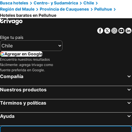
Busca hoteles
Centro- y Sudamérica
Chile
Región del Maule
Provincia de Cauquenes
Pelluhue
Hoteles baratos en Pelluhue
Facebook
Twitter
Insta
Yo
Elige tu país
Agregar en Google
Encuentra nuestros resultados
fácilmente: agrega trivago como
fuente preferida en Google.
Compañía
Nuestros productos
Términos y políticas
Ayuda