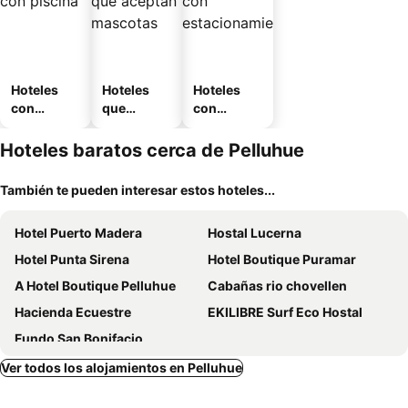
Hoteles
Hoteles
Hoteles
con
que
con
piscina
aceptan
estaciona
mascotas
miento
Hoteles baratos cerca de Pelluhue
También te pueden interesar estos hoteles...
Hotel Puerto Madera
Hostal Lucerna
Hotel Punta Sirena
Hotel Boutique Puramar
A Hotel Boutique Pelluhue
Cabañas rio chovellen
Hacienda Ecuestre
EKILIBRE Surf Eco Hostal
Fundo San Bonifacio
Ver todos los alojamientos en Pelluhue