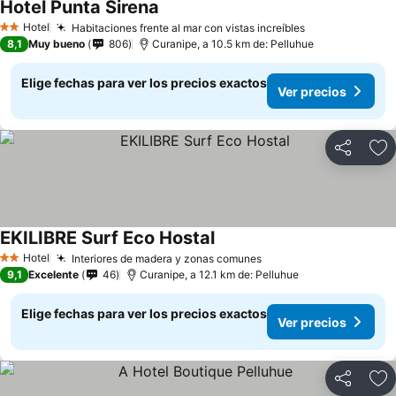
Hotel Punta Sirena
Hotel
Habitaciones frente al mar con vistas increíbles
2 Estrellas
8,1
Muy bueno
806
Curanipe, a 10.5 km de: Pelluhue
Elige fechas para ver los precios exactos
Ver precios
Compartir
Ag
EKILIBRE Surf Eco Hostal
Hotel
Interiores de madera y zonas comunes
2 Estrellas
9,1
Excelente
46
Curanipe, a 12.1 km de: Pelluhue
Elige fechas para ver los precios exactos
Ver precios
Compartir
Ag