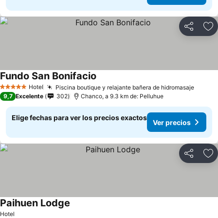
Compartir
Ag
Fundo San Bonifacio
Hotel
Piscina boutique y relajante bañera de hidromasaje
5 Estrellas
9,7
Excelente
302
Chanco, a 9.3 km de: Pelluhue
Elige fechas para ver los precios exactos
Ver precios
Compartir
Ag
Paihuen Lodge
Hotel