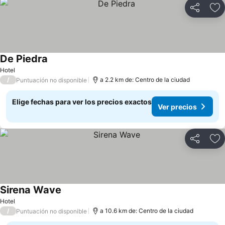
Compartir
Ag
De Piedra
Hotel
/
a 2.2 km de: Centro de la ciudad
Puntuación no disponible
Elige fechas para ver los precios exactos
Ver precios
Compartir
Ag
Sirena Wave
Hotel
/
a 10.6 km de: Centro de la ciudad
Puntuación no disponible