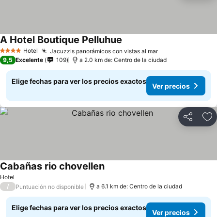
A Hotel Boutique Pelluhue
Hotel
Jacuzzis panorámicos con vistas al mar
4 Estrellas
9,5
Excelente
109
a 2.0 km de: Centro de la ciudad
Elige fechas para ver los precios exactos
Ver precios
Compartir
Ag
Cabañas rio chovellen
Hotel
/
a 6.1 km de: Centro de la ciudad
Puntuación no disponible
Elige fechas para ver los precios exactos
Ver precios