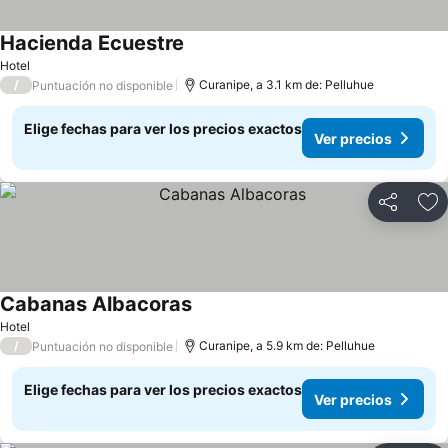
Hacienda Ecuestre
Hotel
/
Curanipe, a 3.1 km de: Pelluhue
Puntuación no disponible
Elige fechas para ver los precios exactos
Ver precios
Compartir
Ag
Cabanas Albacoras
Hotel
/
Curanipe, a 5.9 km de: Pelluhue
Puntuación no disponible
Elige fechas para ver los precios exactos
Ver precios