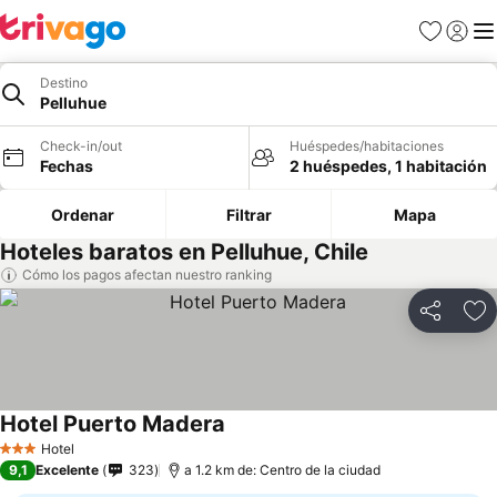
Favoritos
Iniciar 
Me
Destino
Pelluhue
Check-in/out
Huéspedes/habitaciones
Fechas
2 huéspedes, 1 habitación
Ordenar
Filtrar
Mapa
Hoteles baratos en Pelluhue, Chile
Cómo los pagos afectan nuestro ranking
Compartir
Ag
Hotel Puerto Madera
Hotel
3 Estrellas
9,1
Excelente
323
a 1.2 km de: Centro de la ciudad