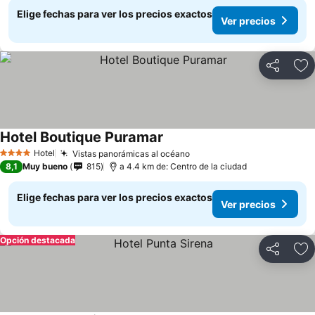
Elige fechas para ver los precios exactos
Ver precios
Compartir
Ag
Hotel Boutique Puramar
Hotel
Vistas panorámicas al océano
4 Estrellas
8,1
Muy bueno
815
a 4.4 km de: Centro de la ciudad
Elige fechas para ver los precios exactos
Ver precios
Opción destacada
Compartir
Ag