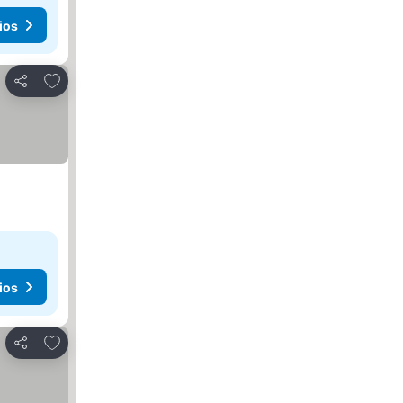
ios
Agregar a favoritos
Compartir
ios
Agregar a favoritos
Compartir