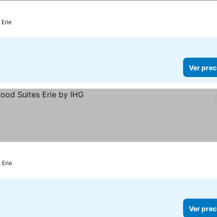
Erie
Ver prec
Erie
Ver prec