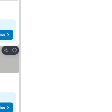
ios
Agregar a favoritos
Compartir
ios