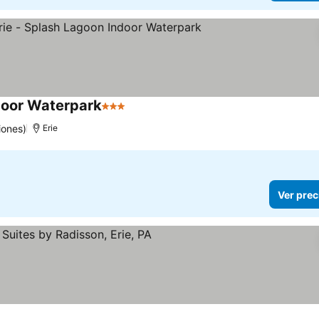
ndoor Waterpark
3 Estrellas
iones)
Erie
Ver prec