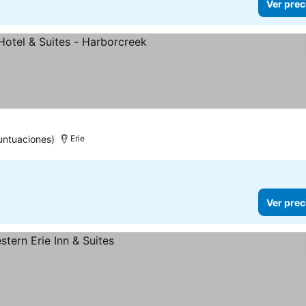
Ver prec
trellas
untuaciones)
Erie
Ver prec