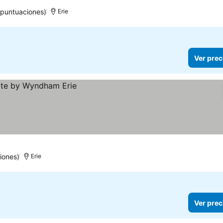
rellas
 puntuaciones)
Erie
Ver prec
iones)
Erie
Ver prec