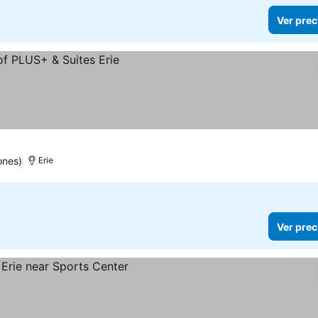
Ver prec
ones)
Erie
Ver prec