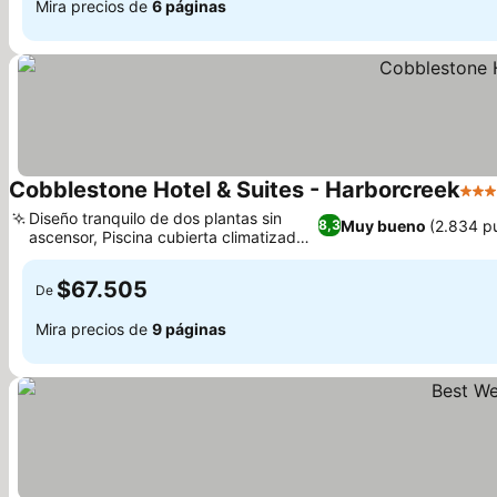
Mira precios de
6 páginas
Cobblestone Hotel & Suites - Harborcreek
3 Es
Diseño tranquilo de dos plantas sin
Muy bueno
(2.834 p
8,3
ascensor, Piscina cubierta climatizada
de agua salada
$67.505
De
Mira precios de
9 páginas