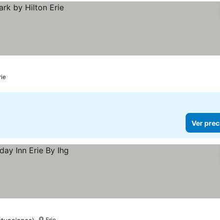
rie
Ver prec
Erie