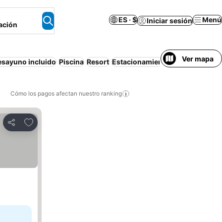
ES · $
Menú
Iniciar sesión
ación
Ver mapa
esayuno incluido
Piscina
Resort
Estacionamiento
Aire acondici
Cómo los pagos afectan nuestro ranking
Agregar a favoritos
Compartir