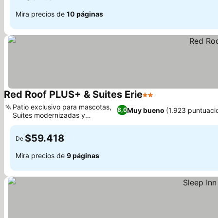
Mira precios de
10 páginas
Red Roof PLUS+ & Suites Erie
2 Estrellas
Patio exclusivo para mascotas,
Muy bueno
(1.923 puntuaci
8,0
Suites modernizadas y
económicas
$59.418
De
Mira precios de
9 páginas