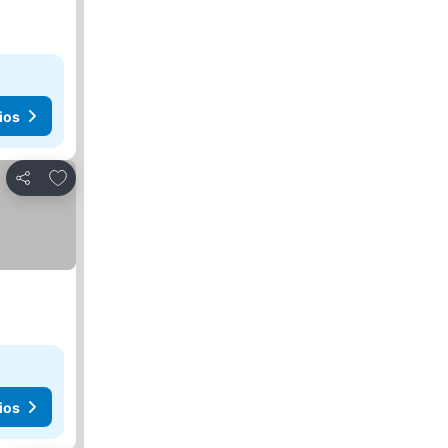
ios
Agregar a favoritos
Compartir
ios