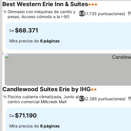
Best Western Erie Inn & Suites
3 Estrellas
Gimnasio con máquinas de cardio y
(1.735 puntuaciones)
6,8
pesas, Acceso cómodo a la I-90
$68.371
De
Mira precios de
6 páginas
Candlewood Suites Erie by IHG
2 Estrellas
Piscina cubierta climatizada, Junto al
(2.286 puntuaciones)
6,7
centro comercial Millcreek Mall
$71.190
De
Mira precios de
8 páginas