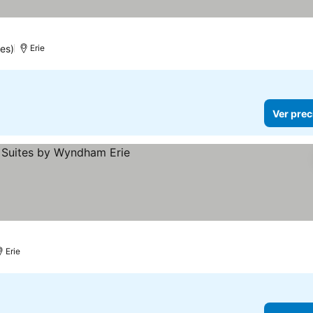
es)
Erie
Ver prec
Erie