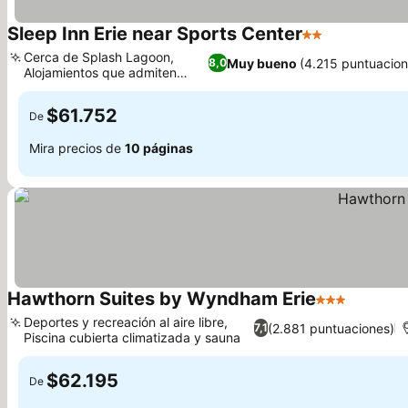
Sleep Inn Erie near Sports Center
2 Estrellas
Cerca de Splash Lagoon,
Muy bueno
(4.215 puntuacion
8,0
Alojamientos que admiten
mascotas
$61.752
De
Mira precios de
10 páginas
Hawthorn Suites by Wyndham Erie
3 Estrellas
Deportes y recreación al aire libre,
(2.881 puntuaciones)
7,1
Piscina cubierta climatizada y sauna
$62.195
De