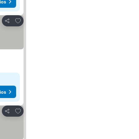
ios
Agregar a favoritos
Compartir
ios
Agregar a favoritos
Compartir