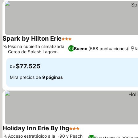
Spark by Hilton Erie
3 Estrellas
Piscina cubierta climatizada,
Bueno
(568 puntuaciones)
7,8
E
Cerca de Splash Lagoon
$77.525
De
Mira precios de
9 páginas
Holiday Inn Erie By Ihg
3 Estrellas
Acceso estratégico a la I-90 y Peach
8,8