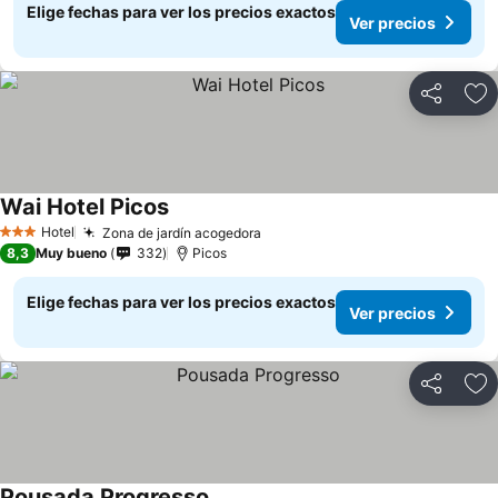
Elige fechas para ver los precios exactos
Ver precios
Compartir
Ag
Wai Hotel Picos
Ver precios
Hotel
Zona de jardín acogedora
Ver precios
3 Estrellas
8,3
Muy bueno
332
Picos
Elige fechas para ver los precios exactos
Ver precios
Compartir
Ag
Pousada Progresso