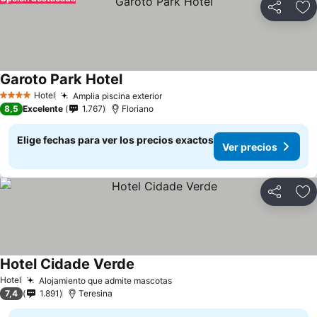
Compartir
Ag
Garoto Park Hotel
Ver precios
Hotel
Amplia piscina exterior
Ver precios
4 Estrellas
8,5
Excelente
1.767
Floriano
Elige fechas para ver los precios exactos
Ver precios
Compartir
Ag
Hotel Cidade Verde
Ver precios
Hotel
Alojamiento que admite mascotas
Ver precios
7,4
1.891
Teresina