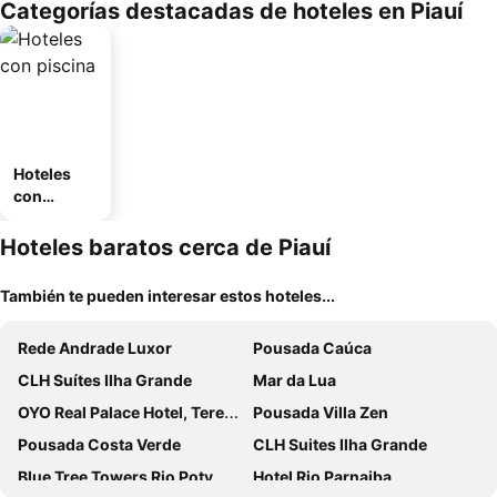
Categorías destacadas de hoteles en Piauí
ousel_pou
sada
Hoteles
con
piscina
Hoteles baratos cerca de Piauí
También te pueden interesar estos hoteles...
Rede Andrade Luxor
Pousada Caúca
CLH Suítes Ilha Grande
Mar da Lua
OYO Real Palace Hotel, Teresina
Pousada Villa Zen
Pousada Costa Verde
CLH Suites Ilha Grande
Blue Tree Towers Rio Poty
Hotel Rio Parnaiba