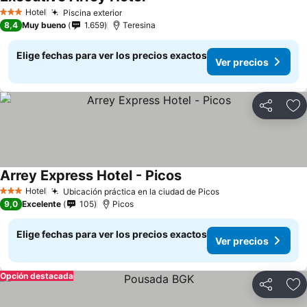
Ver precios
Hotel
Piscina exterior
Ver precios
3 Estrellas
8,4
Muy bueno
1.659
Teresina
Elige fechas para ver los precios exactos
Ver precios
Compartir
Ag
Arrey Express Hotel - Picos
Ver precios
Hotel
Ubicación práctica en la ciudad de Picos
Ver precios
3 Estrellas
9,0
Excelente
105
Picos
Elige fechas para ver los precios exactos
Ver precios
Opción destacada
Compartir
Ag