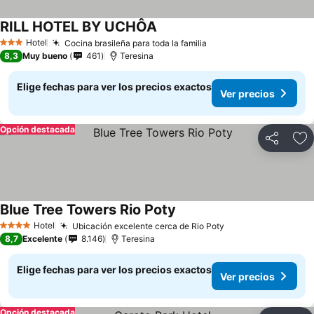
RILL HOTEL BY UCHÔA
Ver precios
Hotel
Cocina brasileña para toda la familia
Ver precios
3 Estrellas
8,3
Muy bueno
461
Teresina
Elige fechas para ver los precios exactos
Ver precios
Opción destacada
Compartir
Ag
Blue Tree Towers Rio Poty
Ver precios
Hotel
Ubicación excelente cerca de Rio Poty
Ver precios
4 Estrellas
8,7
Excelente
8.146
Teresina
Elige fechas para ver los precios exactos
Ver precios
Opción destacada