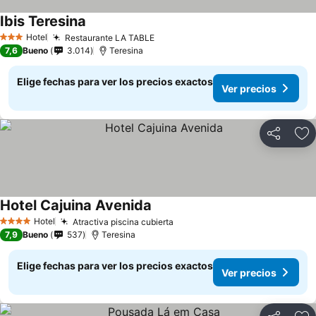
Ibis Teresina
Ver precios
Hotel
Restaurante LA TABLE
Ver precios
3 Estrellas
7,6
Bueno
3.014
Teresina
Elige fechas para ver los precios exactos
Ver precios
Compartir
Ag
Hotel Cajuina Avenida
Ver precios
Hotel
Atractiva piscina cubierta
Ver precios
4 Estrellas
7,9
Bueno
537
Teresina
Elige fechas para ver los precios exactos
Ver precios