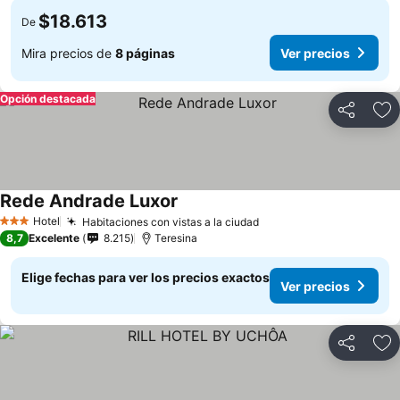
$18.613
De
Mira precios de
8 páginas
Ver precios
Opción destacada
Compartir
Ag
Rede Andrade Luxor
Ver precios
Hotel
Habitaciones con vistas a la ciudad
Ver precios
3 Estrellas
8,7
Excelente
8.215
Teresina
Elige fechas para ver los precios exactos
Ver precios
Compartir
Ag