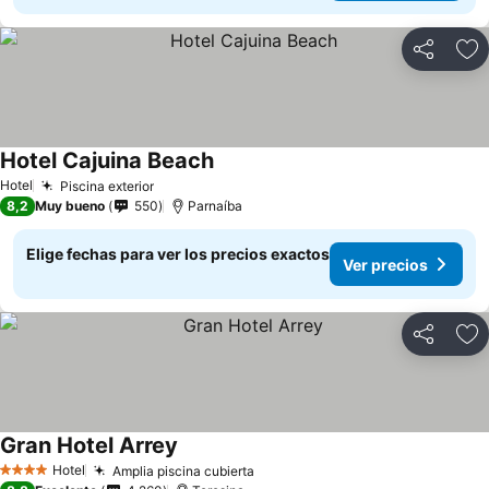
Compartir
Ag
Hotel Cajuina Beach
Ver precios
Hotel
Piscina exterior
Ver precios
8,2
Muy bueno
550
Parnaíba
Elige fechas para ver los precios exactos
Ver precios
Compartir
Ag
Gran Hotel Arrey
Ver precios
Hotel
Amplia piscina cubierta
Ver precios
4 Estrellas