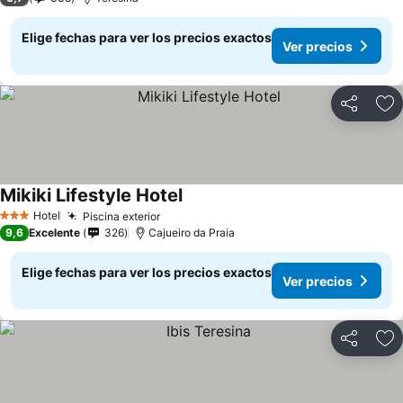
Elige fechas para ver los precios exactos
Ver precios
Compartir
Ag
Mikiki Lifestyle Hotel
Ver precios
Hotel
Piscina exterior
Ver precios
3 Estrellas
9,6
Excelente
326
Cajueiro da Praia
Elige fechas para ver los precios exactos
Ver precios
Compartir
Ag