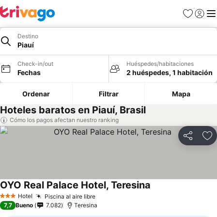
Favoritos
Iniciar 
Me
Destino
Piauí
Check-in/out
Huéspedes/habitaciones
Fechas
2 huéspedes, 1 habitación
Ordenar
Filtrar
Mapa
Hoteles baratos en Piauí, Brasil
Cómo los pagos afectan nuestro ranking
Compartir
Ag
OYO Real Palace Hotel, Teresina
Ver precios
Hotel
Piscina al aire libre
Ver precios
3 Estrellas
7,7
Bueno
7.082
Teresina