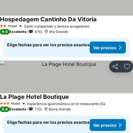
Hospedagem Cantinho Da Vitoria
Ver precios
Hotel
Salón compartido y terraza acogedores
Ver precios
2 Estrellas
9,0
Excelente
474
Ilha Grande
Elige fechas para ver los precios exactos
Ver precios
Compartir
Ag
La Plage Hotel Boutique
Ver precios
Hotel
Experiencia gastronómica en el restaurante Oia
Ver precios
3 Estrellas
8,8
Excelente
710
Barra Grande
Elige fechas para ver los precios exactos
Ver precios