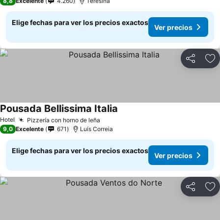
8,8
Excelente
4.260
Teresina
Elige fechas para ver los precios exactos
Ver precios
Compartir
Ag
Pousada Bellissima Italia
Ver precios
Hotel
Pizzería con horno de leña
Ver precios
9,0
Excelente
671
Luís Correia
Elige fechas para ver los precios exactos
Ver precios
Compartir
Ag