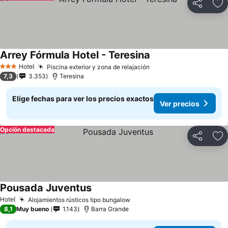
Compartir
Ag
Arrey Fórmula Hotel - Teresina
Ver precios
Hotel
Piscina exterior y zona de relajación
Ver precios
3 Estrellas
7,3
3.353
Teresina
Elige fechas para ver los precios exactos
Ver precios
Opción destacada
Compartir
Ag
Pousada Juventus
Ver precios
Hotel
Alojamientos rústicos tipo bungalow
Ver precios
8,1
Muy bueno
1.143
Barra Grande