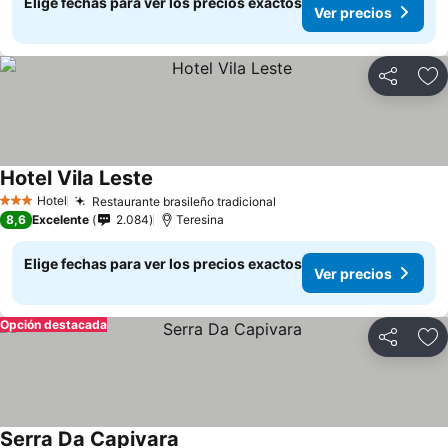
Elige fechas para ver los precios exactos
Ver precios
Compartir
Ag
Hotel Vila Leste
Ver precios
Hotel
Restaurante brasileño tradicional
Ver precios
3 Estrellas
8,6
Excelente
2.084
Teresina
Elige fechas para ver los precios exactos
Ver precios
Opción destacada
Compartir
Ag
Serra Da Capivara