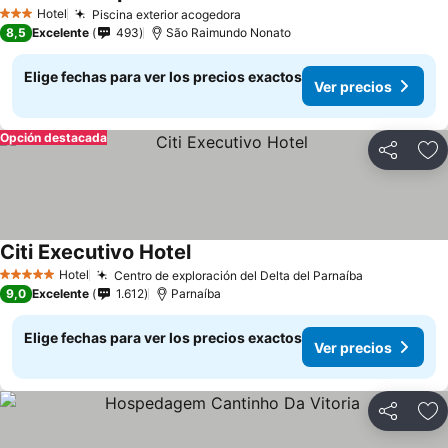
Ver precios
Hotel
Piscina exterior acogedora
Ver precios
3 Estrellas
8,5
Excelente
493
São Raimundo Nonato
Elige fechas para ver los precios exactos
Ver precios
Opción destacada
Compartir
Ag
Citi Executivo Hotel
Ver precios
Hotel
Centro de exploración del Delta del Parnaíba
Ver precios
5 Estrellas
9,0
Excelente
1.612
Parnaíba
Elige fechas para ver los precios exactos
Ver precios
Compartir
Ag