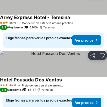
Arrey Express Hotel - Teresina
Ver precios
Hotel
Concepto de estancia urbana práctica
Ver precios
3 Estrellas
8,2
Muy bueno
4.105
Teresina
Elige fechas para ver los precios exactos
Ver precios
Compartir
Ag
Hotel Pousada Dos Ventos
Ver precios
Hotel
Pista de tenis en el alojamiento
Ver precios
3 Estrellas
8,5
Excelente
1.516
Parnaíba
Elige fechas para ver los precios exactos
Ver precios