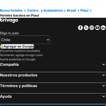
Hospedagem Cantinho Da Vitoria
La Plage Hotel Boutique
Pousada Golfinho
Mero Hotel Boutique
Busca hoteles
Centro- y Sudamérica
Brasil
Piauí
Hoteles baratos en Piauí
Pousada Arrastão da Ilha
Facebook
Twitter
Insta
Yo
Elige tu país
Agregar en Google
Encuentra nuestros resultados
fácilmente: agrega trivago como
fuente preferida en Google.
Compañía
Nuestros productos
Términos y políticas
Ayuda