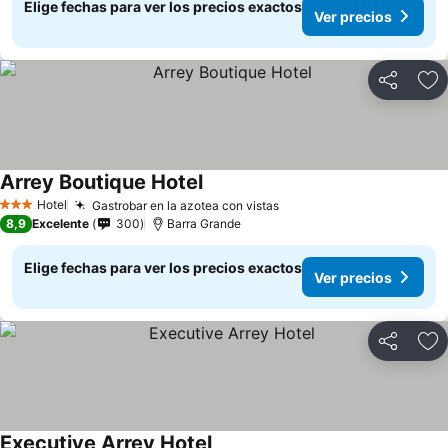
Elige fechas para ver los precios exactos
Ver precios
Compartir
Ag
Arrey Boutique Hotel
Ver precios
Hotel
Gastrobar en la azotea con vistas
Ver precios
3 Estrellas
8,9
Excelente
300
Barra Grande
Elige fechas para ver los precios exactos
Ver precios
Compartir
Ag
Executive Arrey Hotel