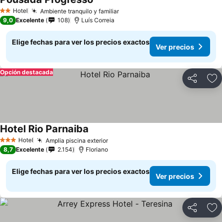
Ver precios
Hotel
Ambiente tranquilo y familiar
Ver precios
2 Estrellas
9,0
Excelente
108
Luís Correia
Elige fechas para ver los precios exactos
Ver precios
Opción destacada
Compartir
Ag
Hotel Rio Parnaiba
Ver precios
Hotel
Amplia piscina exterior
Ver precios
3 Estrellas
8,7
Excelente
2.154
Floriano
Elige fechas para ver los precios exactos
Ver precios
Compartir
Ag