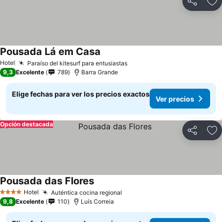
Compartir
Ag
Pousada Lá em Casa
Ver precios
Hotel
Paraíso del kitesurf para entusiastas
Ver precios
9,3
Excelente
789
Barra Grande
Elige fechas para ver los precios exactos
Ver precios
Opción destacada
Compartir
Ag
Pousada das Flores
Ver precios
Hotel
Auténtica cocina regional
Ver precios
4 Estrellas
9,8
Excelente
110
Luís Correia