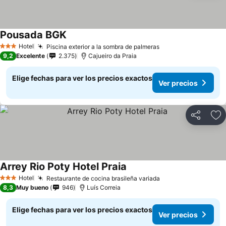
Pousada BGK
Ver precios
Hotel
Piscina exterior a la sombra de palmeras
Ver precios
3 Estrellas
9,2
Excelente
2.375
Cajueiro da Praia
Elige fechas para ver los precios exactos
Ver precios
Compartir
Ag
Arrey Rio Poty Hotel Praia
Ver precios
Hotel
Restaurante de cocina brasileña variada
Ver precios
3 Estrellas
8,3
Muy bueno
946
Luís Correia
Elige fechas para ver los precios exactos
Ver precios