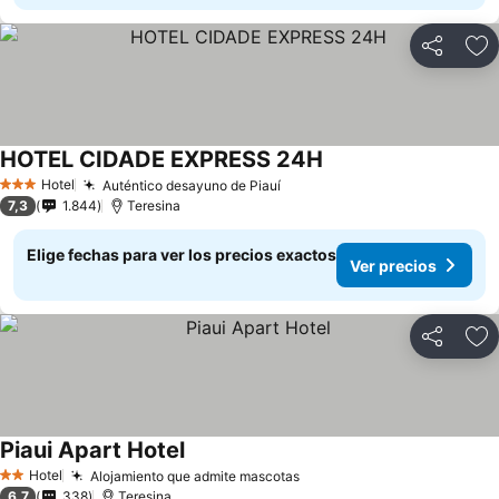
Compartir
Ag
HOTEL CIDADE EXPRESS 24H
Ver precios
Hotel
Auténtico desayuno de Piauí
Ver precios
3 Estrellas
7,3
1.844
Teresina
Elige fechas para ver los precios exactos
Ver precios
Compartir
Ag
Piaui Apart Hotel
Ver precios
Hotel
Alojamiento que admite mascotas
Ver precios
2 Estrellas
6,7
338
Teresina