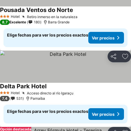
Pousada Ventos do Norte
Ver precios
Hotel
Retiro inmerso en la naturaleza
Ver precios
3 Estrellas
8,7
Excelente
180
Barra Grande
Elige fechas para ver los precios exactos
Ver precios
Compartir
Ag
Delta Park Hotel
Ver precios
Hotel
Acceso directo al río Igaraçu
Ver precios
3 Estrellas
7,4
531
Parnaíba
Elige fechas para ver los precios exactos
Ver precios
Opción destacada