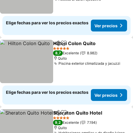
Elige fechas para ver los precios exactos
Ver precios
Hilton Colon Quito
Compartir
Agregar a favoritos
5 Estrellas
8,7
Excelente
8.982
Quito
Piscina exterior climatizada y jacuzzi
Elige fechas para ver los precios exactos
Ver precios
Sheraton Quito Hotel
Compartir
Agregar a favoritos
5 Estrellas
9,2
Excelente
7.194
Quito
Habitaciones amplias y de diseño lujoso