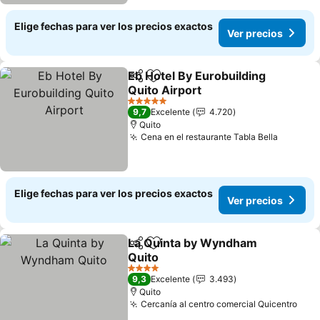
Elige fechas para ver los precios exactos
Ver precios
Eb Hotel By Eurobuilding
Compartir
Agregar a favoritos
Quito Airport
5 Estrellas
9,7
Excelente
4.720
Quito
Cena en el restaurante Tabla Bella
Elige fechas para ver los precios exactos
Ver precios
La Quinta by Wyndham
Compartir
Agregar a favoritos
Quito
4 Estrellas
9,3
Excelente
3.493
Quito
Cercanía al centro comercial Quicentro