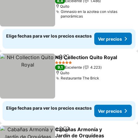
8,8
Excelente
1.486
Quito
Gimnasio en la azotea con vistas
panorámicas
Elige fechas para ver los precios exactos
Ver precios
NH Collection Quito Royal
Compartir
Agregar a favoritos
5 Estrellas
9,1
Excelente
4.223
Quito
Restaurante The Brick
Elige fechas para ver los precios exactos
Ver precios
Cabañas Armonía y
Compartir
Agregar a favoritos
Jardín de Orquídeas