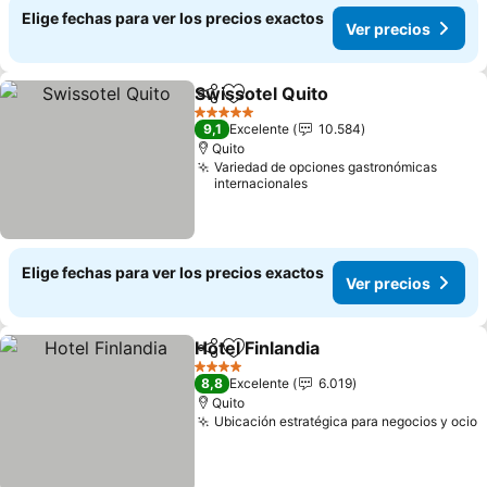
Elige fechas para ver los precios exactos
Ver precios
Swissotel Quito
Compartir
Agregar a favoritos
5 Estrellas
9,1
Excelente
10.584
Quito
Variedad de opciones gastronómicas
internacionales
Elige fechas para ver los precios exactos
Ver precios
Hotel Finlandia
Compartir
Agregar a favoritos
4 Estrellas
8,8
Excelente
6.019
Quito
Ubicación estratégica para negocios y ocio