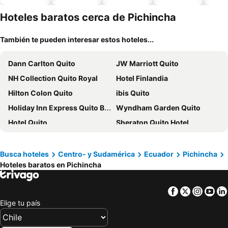
piscina
aceptan
esta
mascotas
mien
Hoteles baratos cerca de Pichincha
También te pueden interesar estos hoteles...
Dann Carlton Quito
JW Marriott Quito
NH Collection Quito Royal
Hotel Finlandia
Hilton Colon Quito
ibis Quito
Holiday Inn Express Quito By Ihg
Wyndham Garden Quito
Hotel Quito
Sheraton Quito Hotel
Mercure Alameda Quito
Hotel Reina Isabel
Le Parc
Hampton By Hilton Quito La Carolina Park
Busca hoteles
Centro- y Sudamérica
Ecuador
Pichincha
Hoteles baratos en Pichincha
Embassy
ArtPlaza
Hotel Colonial San Agustin
La Quinta by Wyndham Quito
Facebook
Twitter
Insta
Yo
Fenix Hotel
Báltico
Elige tu país
Swissotel Quito
Hotel Plaza Grande
Friends Hotel & Rooftop
Rincon Familiar Hostel Boutique