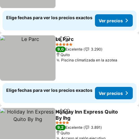
Elige fechas para ver los precios exactos
Ver precios
Le Parc
Compartir
Agregar a favoritos
5 Estrellas
9,0
Excelente
3.290
Quito
Piscina climatizada en la azotea
Elige fechas para ver los precios exactos
Ver precios
Holiday Inn Express Quito
Compartir
Agregar a favoritos
By Ihg
4 Estrellas
9,2
Excelente
3.891
Quito
Acceso al salón ejecutivo