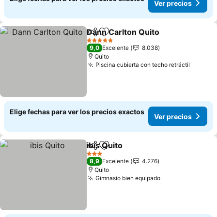
Ver precios
Dann Carlton Quito
Compartir
Agregar a favoritos
5 Estrellas
9,0
Excelente
8.038
Quito
Piscina cubierta con techo retráctil
Elige fechas para ver los precios exactos
Ver precios
ibis Quito
Compartir
Agregar a favoritos
3 Estrellas
8,9
Excelente
4.276
Quito
Gimnasio bien equipado