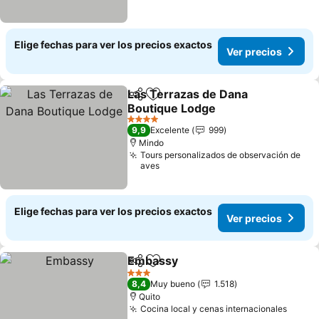
Elige fechas para ver los precios exactos
Ver precios
Las Terrazas de Dana
Compartir
Agregar a favoritos
Boutique Lodge
4 Estrellas
9,9
Excelente
999
Mindo
Tours personalizados de observación de
aves
Elige fechas para ver los precios exactos
Ver precios
Embassy
Compartir
Agregar a favoritos
3 Estrellas
8,4
Muy bueno
1.518
Quito
Cocina local y cenas internacionales