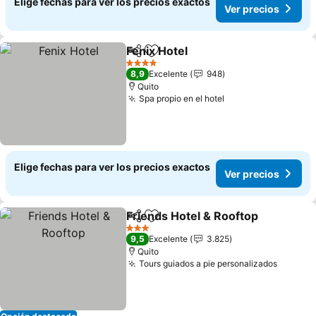
Elige fechas para ver los precios exactos
Ver precios
Fenix Hotel
Compartir
Agregar a favoritos
4 Estrellas
8,9
Excelente
948
Quito
Spa propio en el hotel
Elige fechas para ver los precios exactos
Ver precios
Friends Hotel & Rooftop
Compartir
Agregar a favoritos
3 Estrellas
9,5
Excelente
3.825
Quito
Tours guiados a pie personalizados