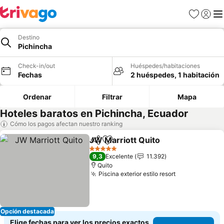
Favoritos
Iniciar 
Me
Destino
Pichincha
Check-in/out
Huéspedes/habitaciones
Fechas
2 huéspedes, 1 habitación
Ordenar
Filtrar
Mapa
Hoteles baratos en Pichincha, Ecuador
Cómo los pagos afectan nuestro ranking
JW Marriott Quito
Compartir
Agregar a favoritos
5 Estrellas
9,3
Excelente
11.392
Quito
Piscina exterior estilo resort
Opción destacada
Elige fechas para ver los precios exactos