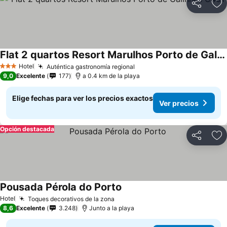
Compartir
Ag
Flat 2 quartos Resort Marulhos Porto de Galinhas C401
Hotel
Auténtica gastronomía regional
3 Estrellas
9,0
Excelente
177
a 0.4 km de la playa
Elige fechas para ver los precios exactos
Ver precios
Opción destacada
Compartir
Ag
Pousada Pérola do Porto
Hotel
Toques decorativos de la zona
8,6
Excelente
3.248
Junto a la playa