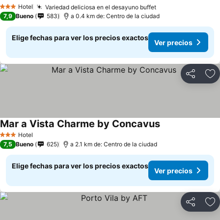
Hotel
Variedad deliciosa en el desayuno buffet
3 Estrellas
7,9
Bueno
583
a 0.4 km de: Centro de la ciudad
Elige fechas para ver los precios exactos
Ver precios
Compartir
Ag
Mar a Vista Charme by Concavus
Hotel
3 Estrellas
7,5
Bueno
625
a 2.1 km de: Centro de la ciudad
Elige fechas para ver los precios exactos
Ver precios
Compartir
Ag