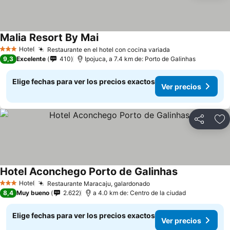
Malia Resort By Mai
Hotel
Restaurante en el hotel con cocina variada
3 Estrellas
9,3
Excelente
410
Ipojuca, a 7.4 km de: Porto de Galinhas
Elige fechas para ver los precios exactos
Ver precios
Compartir
Ag
Hotel Aconchego Porto de Galinhas
Hotel
Restaurante Maracaju, galardonado
3 Estrellas
8,4
Muy bueno
2.622
a 4.0 km de: Centro de la ciudad
Elige fechas para ver los precios exactos
Ver precios