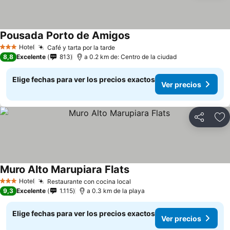
Pousada Porto de Amigos
Hotel
Café y tarta por la tarde
3 Estrellas
8,8
Excelente
813
a 0.2 km de: Centro de la ciudad
Elige fechas para ver los precios exactos
Ver precios
Compartir
Ag
Muro Alto Marupiara Flats
Hotel
Restaurante con cocina local
3 Estrellas
9,3
Excelente
1.115
a 0.3 km de la playa
Elige fechas para ver los precios exactos
Ver precios