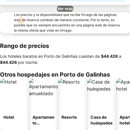
Ver más
Los precios y la disponibilidad que recibe trivago de las páginas
web de reserva cambian de manera constante. Por lo tanto, es
posible que no siempre encuentres en una página web de reserva
la misma oferta que viste en trivago.
Rango de precios
Los hoteles baratos en Porto de Galinhas cuestan de
‎$44.426
a
‎$44.426
por noche.
Otros hospedajes en Porto de Galinhas
Hotel
Apartamen
Resorts
Casa de
Apar
to
huéspedes
hotel
amueblad