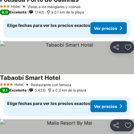
Hotel
Vistas a los manglares y colinas
3 Estrellas
9,0
Excelente
1.142
a 0.1 km de la playa
Elige fechas para ver los precios exactos
Ver precios
Compartir
Ag
Tabaobí Smart Hotel
Hotel
Restaurante con terraza
4 Estrellas
9,1
Excelente
5.422
a 0.3 km de la playa
Elige fechas para ver los precios exactos
Ver precios
Compartir
Ag