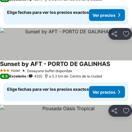
Elige fechas para ver los precios exactos
Ver precios
Compartir
Ag
Sunset by AFT - PORTO DE GALINHAS
Hotel
Desayuno buffet disponible
3 Estrellas
8,5
Excelente
420
a 0.2 km de: Centro de la ciudad
Elige fechas para ver los precios exactos
Ver precios
Compartir
Ag