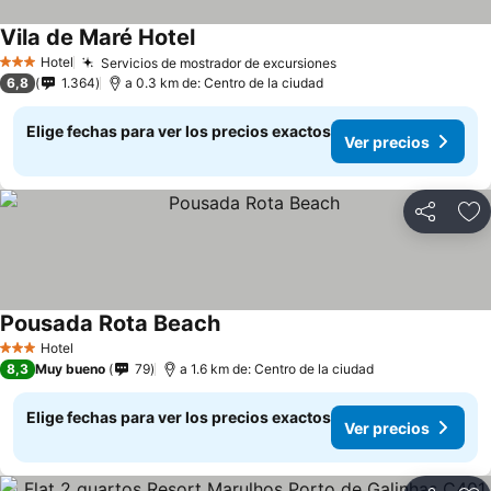
Vila de Maré Hotel
Hotel
Servicios de mostrador de excursiones
3 Estrellas
6,8
1.364
a 0.3 km de: Centro de la ciudad
Elige fechas para ver los precios exactos
Ver precios
Compartir
Ag
Pousada Rota Beach
Hotel
3 Estrellas
8,3
Muy bueno
79
a 1.6 km de: Centro de la ciudad
Elige fechas para ver los precios exactos
Ver precios