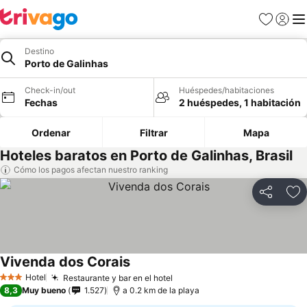
Favoritos
Iniciar 
Me
Destino
Porto de Galinhas
Check-in/out
Huéspedes/habitaciones
Fechas
2 huéspedes, 1 habitación
Ordenar
Filtrar
Mapa
Hoteles baratos en Porto de Galinhas, Brasil
Cómo los pagos afectan nuestro ranking
Compartir
Ag
Vivenda dos Corais
Hotel
Restaurante y bar en el hotel
3 Estrellas
8,3
Muy bueno
1.527
a 0.2 km de la playa