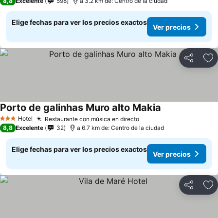
8,8
Excelente
598
a 3.2 km de: Centro de la ciudad
Elige fechas para ver los precios exactos
Ver precios
Compartir
Ag
Porto de galinhas Muro alto Makia
Hotel
Restaurante con música en directo
3 Estrellas
8,8
Excelente
32
a 6.7 km de: Centro de la ciudad
Elige fechas para ver los precios exactos
Ver precios
Compartir
Ag