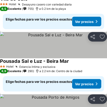
Hotel
Desayuno casero con variedad diaria
3 Estrellas
8,5
Excelente
755
a 0.2 km de la playa
Elige fechas para ver los precios exactos
Ver precios
Compartir
Ag
Pousada Sal e Luz - Beira Mar
Hotel
Estancia íntima y exclusiva
2 Estrellas
8,9
Excelente
290
a 2.2 km de: Centro de la ciudad
Elige fechas para ver los precios exactos
Ver precios
Compartir
Ag