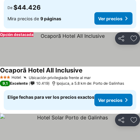
$44.426
De
Mira precios de
9 páginas
Ver precios
Opción destacada
Compartir
Ag
Ocaporã Hotel All Inclusive
Hotel
Ubicación privilegiada frente al mar
3 Estrellas
9,1
Excelente
10.419
Ipojuca, a 5.8 km de: Porto de Galinhas
Elige fechas para ver los precios exactos
Ver precios
Compartir
Ag