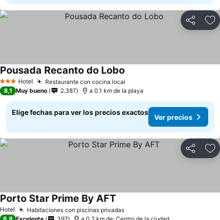
Compartir
Ag
Pousada Recanto do Lobo
Hotel
Restaurante con cocina local
3 Estrellas
8,1
Muy bueno
2.387
a 0.1 km de la playa
Elige fechas para ver los precios exactos
Ver precios
Compartir
Ag
Porto Star Prime By AFT
Hotel
Habitaciones con piscinas privadas
8,8
Excelente
397
a 0.2 km de: Centro de la ciudad