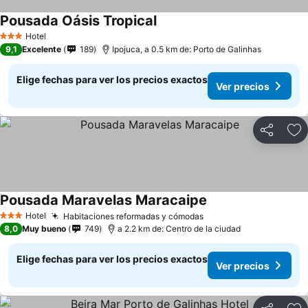
Pousada Oásis Tropical
Hotel
3 Estrellas
9,1
Excelente
189
Ipojuca, a 0.5 km de: Porto de Galinhas
Elige fechas para ver los precios exactos
Ver precios
Compartir
Ag
Pousada Maravelas Maracaipe
Hotel
Habitaciones reformadas y cómodas
3 Estrellas
8,0
Muy bueno
749
a 2.2 km de: Centro de la ciudad
Elige fechas para ver los precios exactos
Ver precios