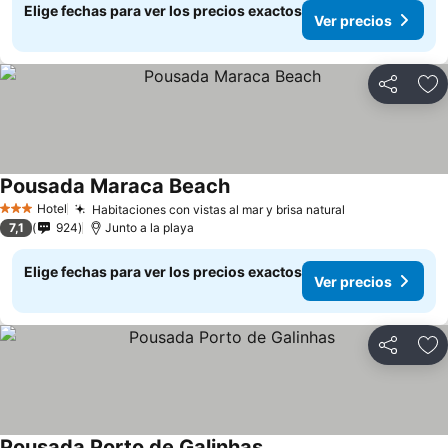
Elige fechas para ver los precios exactos
Ver precios
Compartir
Ag
Pousada Maraca Beach
Hotel
Habitaciones con vistas al mar y brisa natural
3 Estrellas
7,1
924
Junto a la playa
Elige fechas para ver los precios exactos
Ver precios
Compartir
Ag
Pousada Porto de Galinhas