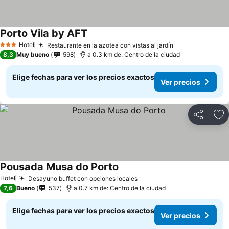
Porto Vila by AFT
Hotel
Restaurante en la azotea con vistas al jardín
3 Estrellas
8,3
Muy bueno
598
a 0.3 km de: Centro de la ciudad
Elige fechas para ver los precios exactos
Ver precios
Compartir
Ag
Pousada Musa do Porto
Hotel
Desayuno buffet con opciones locales
7,6
Bueno
537
a 0.7 km de: Centro de la ciudad
Elige fechas para ver los precios exactos
Ver precios