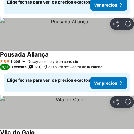
Elige fechas para ver los precios exactos
Ver precios
Compartir
Ag
Pousada Aliança
Hotel
Desayuno rico y bien pensado
3 Estrellas
9,0
Excelente
611
a 0.5 km de: Centro de la ciudad
Elige fechas para ver los precios exactos
Ver precios
Compartir
Ag
Vila do Galo