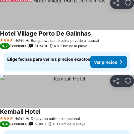
Compartir
Ag
Hotel Village Porto De Galinhas
Hotel
Bungalows con piscina privada o jacuzzi
4 Estrellas
9,2
Excelente
11.349
a 0.2 km de la playa
Elige fechas para ver los precios exactos
Ver precios
Compartir
Ag
Kembali Hotel
Hotel
Desayuno buffet excepcional
4 Estrellas
9,4
Excelente
5.080
a 0.1 km de la playa