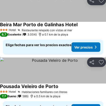
Compartir
Ag
Beira Mar Porto de Galinhas Hotel
Hotel
Restaurante relajado con vistas al mar
3 Estrellas
8,7
Excelente
3.004
a 0.1 km de la playa
Elige fechas para ver los precios exactos
Ver precios
Compartir
Ag
Pousada Veleiro de Porto
Hotel
Habitaciones familiares con literas
3 Estrellas
7,7
Bueno
586
a 0.5 km de la playa