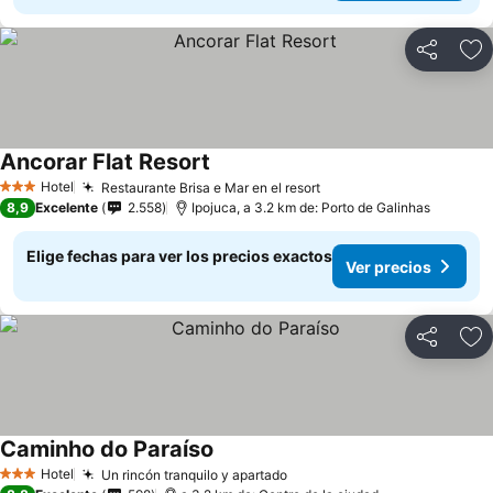
Compartir
Ag
Ancorar Flat Resort
Hotel
Restaurante Brisa e Mar en el resort
3 Estrellas
8,9
Excelente
2.558
Ipojuca, a 3.2 km de: Porto de Galinhas
Elige fechas para ver los precios exactos
Ver precios
Compartir
Ag
Caminho do Paraíso
Hotel
Un rincón tranquilo y apartado
3 Estrellas