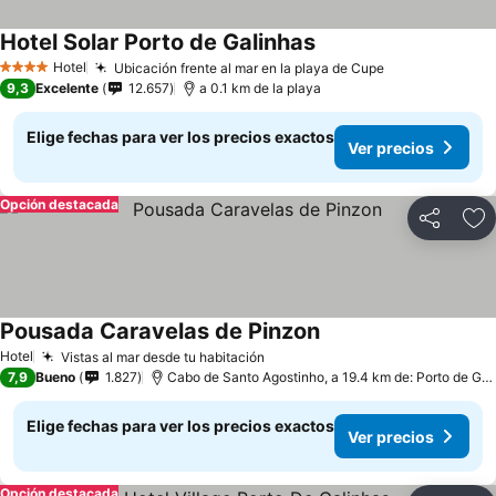
Hotel Solar Porto de Galinhas
Hotel
Ubicación frente al mar en la playa de Cupe
4 Estrellas
9,3
Excelente
12.657
a 0.1 km de la playa
Elige fechas para ver los precios exactos
Ver precios
Opción destacada
Compartir
Ag
Pousada Caravelas de Pinzon
Hotel
Vistas al mar desde tu habitación
7,9
Bueno
1.827
Cabo de Santo Agostinho, a 19.4 km de: Porto de Galinhas
Elige fechas para ver los precios exactos
Ver precios
Opción destacada