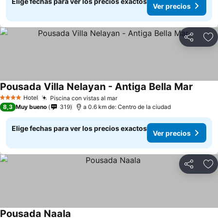
Elige fechas para ver los precios exactos
Ver precios
Compartir
Ag
Pousada Villa Nelayan - Antiga Bella Mar
Hotel
Piscina con vistas al mar
4 Estrellas
8,3
Muy bueno
319
a 0.6 km de: Centro de la ciudad
Elige fechas para ver los precios exactos
Ver precios
Compartir
Ag
Pousada Naala