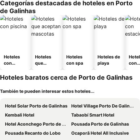
Categorías destacadas de hoteles en Porto
o
de Galinhas
Hoteles
Hoteles
Hoteles
Hoteles de
Hote
con
que
con spa
playa
con
piscina
aceptan
esta
mascotas
mien
Hoteles baratos cerca de Porto de Galinhas
También te pueden interesar estos hoteles...
Hotel Solar Porto de Galinhas
Hotel Village Porto De Galinhas
Kembali Hotel
Tabaobí Smart Hotel
Hotel Aconchego Porto de Galinhas
Pousada Porto de Galinhas
Pousada Recanto do Lobo
Ocaporã Hotel All Inclusive