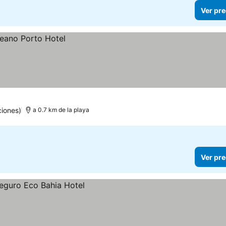
Ver pre
iones)
a 0.7 km de la playa
Ver pre