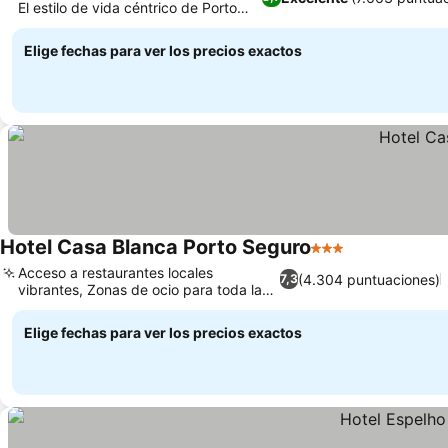
El estilo de vida céntrico de Porto
Ver precios
Seguro
Elige fechas para ver los precios exactos
Hotel Casa Blanca Porto Seguro
3 Estrellas
Ver precios
Acceso a restaurantes locales
(4.304 puntuaciones)
7,3
vibrantes, Zonas de ocio para toda la
Ver precios
familia
Elige fechas para ver los precios exactos