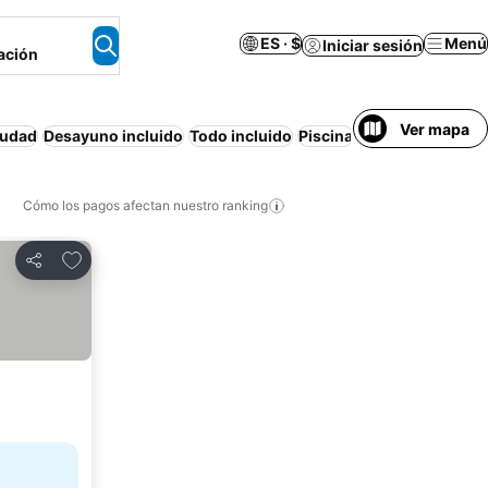
ES · $
Menú
Iniciar sesión
ación
Ver mapa
iudad
Desayuno incluido
Todo incluido
Piscina
Playa
Aire acond
Cómo los pagos afectan nuestro ranking
Agregar a favoritos
Compartir