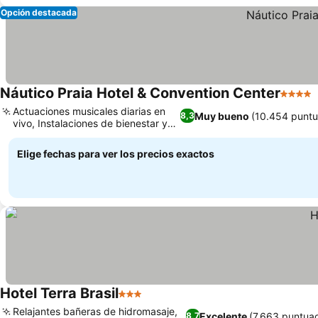
Opción destacada
Náutico Praia Hotel & Convention Center
4 Estre
Actuaciones musicales diarias en
Muy bueno
(10.454 puntu
8,3
vivo, Instalaciones de bienestar y
Ver precios
relajación
Elige fechas para ver los precios exactos
Hotel Terra Brasil
3 Estrellas
Ver precios
Relajantes bañeras de hidromasaje,
Excelente
(7.663 puntua
8,7