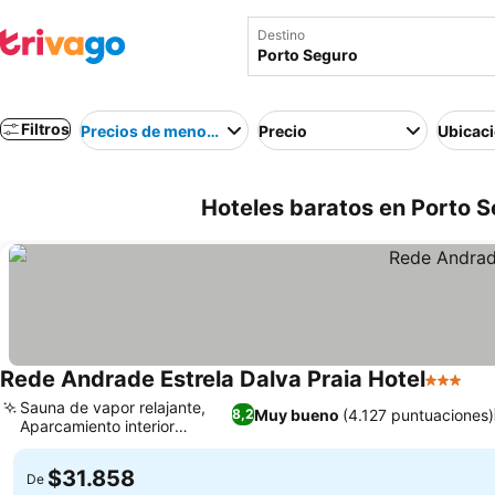
Destino
Filtros
Precios de menor a mayor
Precio
Ubicac
Hoteles baratos en Porto Se
Rede Andrade Estrela Dalva Praia Hotel
3 Estrel
Ver
Sauna de vapor relajante,
Muy bueno
(4.127 puntuaciones)
8,2
Aparcamiento interior
Ver precios
cómodo
$31.858
De