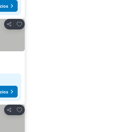
cios
Agregar a favoritos
Compartir
cios
Agregar a favoritos
Compartir