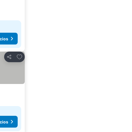
cios
Agregar a favoritos
Compartir
cios