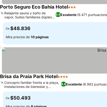
Porto Seguro Eco Bahia Hotel
3 Estrellas
Ver precios
Relajante sauna y baño de
Excelente
(6.471 puntuacion
8,6
vapor, Suites familiares dúplex
Ver precios
únicas
$48.836
De
Mira precios de
10 páginas
Brisa da Praia Park Hotel
4 Estrellas
Ver precios
Concepto familiar frente a la playa,
Excelente
(8.982 puntuac
8,6
Instalaciones de bienestar y
Ver precios
deportivas
$50.493
De
Mira precios de
8 páginas