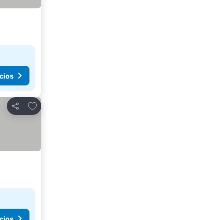
cios
Agregar a favoritos
Compartir
cios