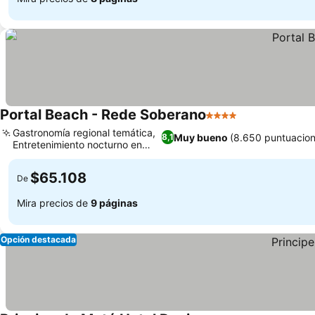
Portal Beach - Rede Soberano
4 Estrellas
Ver precios
Gastronomía regional temática,
Muy bueno
(8.650 puntuacion
8,1
Entretenimiento nocturno en
Ver precios
vivo
$65.108
De
Mira precios de
9 páginas
Opción destacada