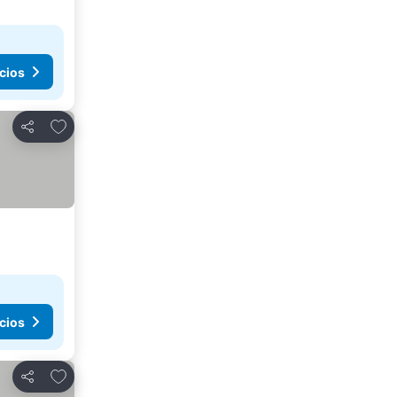
cios
Agregar a favoritos
Compartir
cios
Agregar a favoritos
Compartir