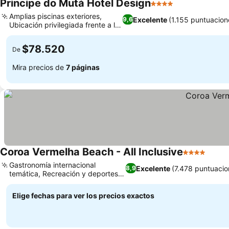
Principe do Mutá Hotel Design
4 Estrellas
Ver precios
Amplias piscinas exteriores,
Excelente
(1.155 puntuacion
9,6
Ubicación privilegiada frente a la
Ver precios
playa
$78.520
De
Mira precios de
7 páginas
Coroa Vermelha Beach - All Inclusive
4 Estrellas
Ver p
Gastronomía internacional
Excelente
(7.478 puntuacio
8,9
temática, Recreación y deportes
Ver precios
dedicados
Elige fechas para ver los precios exactos