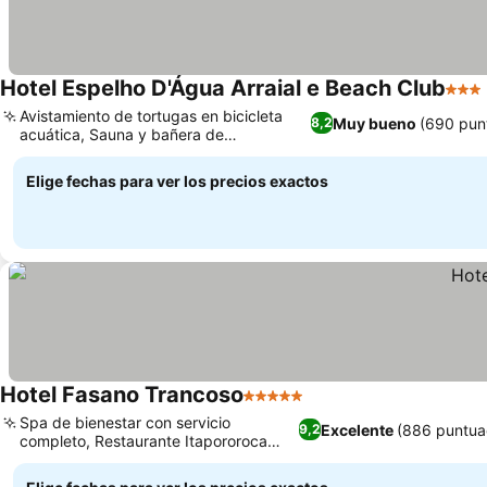
Hotel Espelho D'Água Arraial e Beach Club
3 Est
Avistamiento de tortugas en bicicleta
Muy bueno
(690 pun
8,2
acuática, Sauna y bañera de
Ver precios
hidromasaje relajantes
Elige fechas para ver los precios exactos
Hotel Fasano Trancoso
5 Estrellas
Ver precios
Spa de bienestar con servicio
Excelente
(886 puntua
9,2
completo, Restaurante Itapororoca
Ver precios
frente a la playa