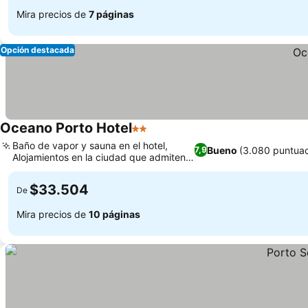
Mira precios de
7 páginas
Opción destacada
Oceano Porto Hotel
2 Estrellas
Ver precios
Baño de vapor y sauna en el hotel,
Bueno
(3.080 puntuac
7,9
Alojamientos en la ciudad que admiten
Ver precios
mascotas
$33.504
De
Mira precios de
10 páginas