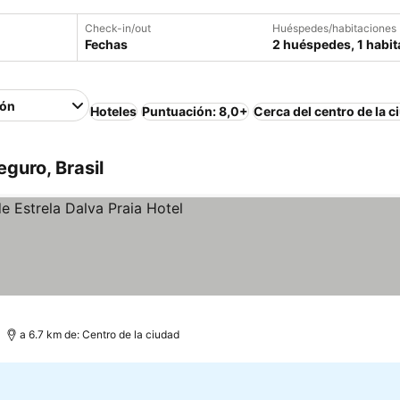
Check-in/out
Huéspedes/habitaciones
Fechas
2 huéspedes, 1 habit
ión
Hoteles
Puntuación: 8,0+
Cerca del centro de la c
guro, Brasil
las
 precios
a 6.7 km de: Centro de la ciudad