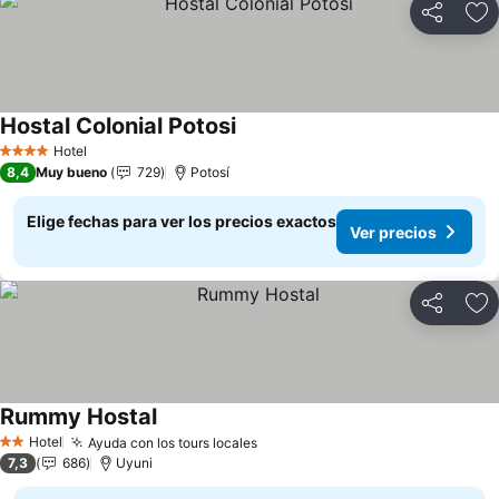
Compartir
Ag
Hostal Colonial Potosi
Hotel
4 Estrellas
8,4
Muy bueno
729
Potosí
Elige fechas para ver los precios exactos
Ver precios
Compartir
Ag
Rummy Hostal
Hotel
Ayuda con los tours locales
2 Estrellas
7,3
686
Uyuni