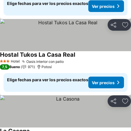
Elige fechas para ver los precios exactos
Ver precios
Compartir
Ag
Hostal Tukos La Casa Real
Hotel
Oasis interior con patio
3 Estrellas
7,5
Bueno
971
Potosí
Elige fechas para ver los precios exactos
Ver precios
Compartir
Ag