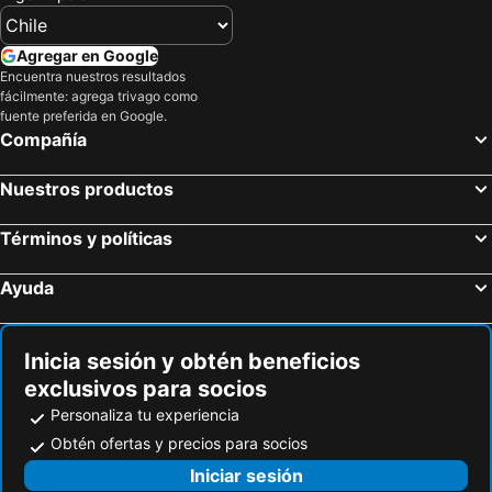
KW HOTEL
Hotel Aguilar
Hostal Beds Of Salt Ga
VIRREYES HOTEL
Agregar en Google
Piedra Blanca Backpackers Hostel
Hostal Colonial Potosi
Encuentra nuestros resultados
fácilmente: agrega trivago como
Salcay
Hotel Rosario Uyuni Collection
fuente preferida en Google.
Compañía
Hotel Elom
Kory Wasy Hostal - Uyuni
Tambo Aymara
Hostal Edén
Nuestros productos
Términos y políticas
Ayuda
Inicia sesión y obtén beneficios
exclusivos para socios
Personaliza tu experiencia
Obtén ofertas y precios para socios
Iniciar sesión