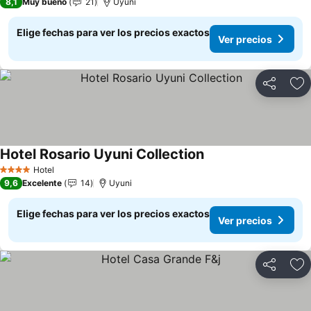
8,1
Muy bueno
21
Uyuni
Elige fechas para ver los precios exactos
Ver precios
Compartir
Ag
Hotel Rosario Uyuni Collection
Hotel
4 Estrellas
9,6
Excelente
14
Uyuni
Elige fechas para ver los precios exactos
Ver precios
Compartir
Ag