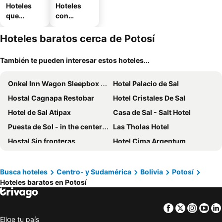
Hoteles
Hoteles
que
con
aceptan
estaciona
mascotas
miento
Hoteles baratos cerca de Potosí
También te pueden interesar estos hoteles...
Onkel Inn Wagon Sleepbox Uyuni
Hotel Palacio de Sal
Hostal Cagnapa Restobar
Hotel Cristales De Sal
Hotel de Sal Atipax
Casa de Sal - Salt Hotel
Puesta de Sol - in the center of Uyuni
Las Tholas Hotel
Hostal Sin fronteras
Hotel Cima Argentum
Coscaña Uyuni Hotel by Toloma
La Casona
Hotel Jardines de Uyuni
Hotel Kachi de Uyuni
Busca hoteles
Centro- y Sudamérica
Bolivia
Potosí
Hoteles baratos en Potosí
Hostal La Magia de Uyuni
Hotel Santa Mónica
Hotel Mitru
Hotel Boutique Andina
Facebook
Twitter
Insta
Yo
Hotel Julia
Rummy Hostal
Elige tu país