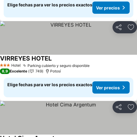
Elige fechas para ver los precios exactos
Ver precios
Compartir
Ag
VIRREYES HOTEL
Hotel
Parking cubierto y seguro disponible
3 Estrellas
8,9
Excelente
749
Potosí
Elige fechas para ver los precios exactos
Ver precios
Compartir
Ag