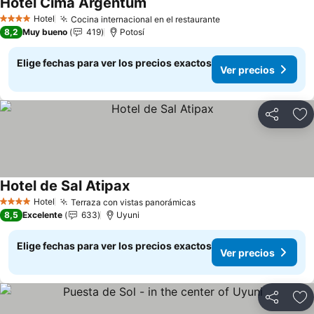
Hotel Cima Argentum
Hotel
Cocina internacional en el restaurante
4 Estrellas
8,2
Muy bueno
419
Potosí
Elige fechas para ver los precios exactos
Ver precios
Compartir
Ag
Hotel de Sal Atipax
Hotel
Terraza con vistas panorámicas
4 Estrellas
8,5
Excelente
633
Uyuni
Elige fechas para ver los precios exactos
Ver precios
Compartir
Ag