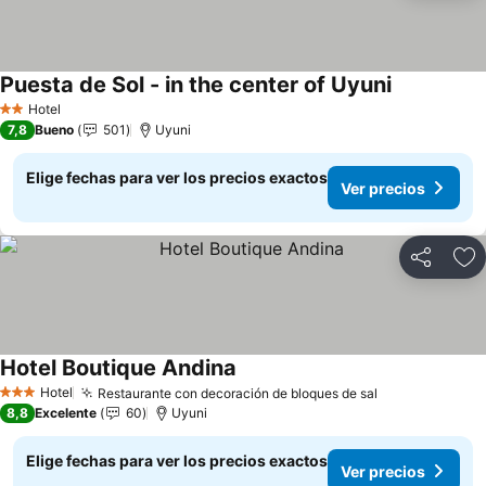
Puesta de Sol - in the center of Uyuni
Hotel
2 Estrellas
7,8
Bueno
501
Uyuni
Elige fechas para ver los precios exactos
Ver precios
Compartir
Ag
Hotel Boutique Andina
Hotel
Restaurante con decoración de bloques de sal
3 Estrellas
8,8
Excelente
60
Uyuni
Elige fechas para ver los precios exactos
Ver precios