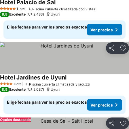
Hotel Palacio de Sal
Hotel
Piscina cubierta climatizada con vistas
5 Estrellas
8,8
Excelente
2.483
Uyuni
Elige fechas para ver los precios exactos
Ver precios
Compartir
Ag
Hotel Jardines de Uyuni
Hotel
Piscina cubierta climatizada y jacuzzi
4 Estrellas
8,5
Excelente
2.037
Uyuni
Elige fechas para ver los precios exactos
Ver precios
Opción destacada
Compartir
Ag