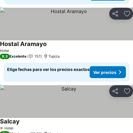
Compartir
Ag
Hostal Aramayo
Hotel
9,3
Excelente
157
Tupiza
Elige fechas para ver los precios exactos
Ver precios
Compartir
Ag
Salcay
Hotel
1 Estrellas