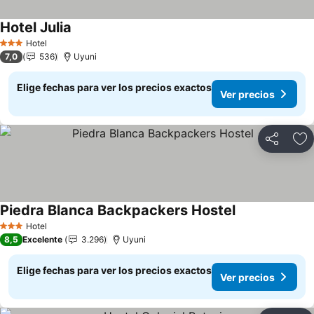
Hotel Julia
Hotel
3 Estrellas
7,0
536
Uyuni
Elige fechas para ver los precios exactos
Ver precios
Compartir
Ag
Piedra Blanca Backpackers Hostel
Hotel
3 Estrellas
8,5
Excelente
3.296
Uyuni
Elige fechas para ver los precios exactos
Ver precios