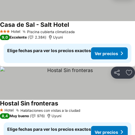
Casa de Sal - Salt Hotel
Hotel
Piscina cubierta climatizada
3 Estrellas
9,0
Excelente
2.384
Uyuni
Elige fechas para ver los precios exactos
Ver precios
Compartir
Ag
Hostal Sin fronteras
Hotel
Habitaciones con vistas a la ciudad
1 Estrellas
8,4
Muy bueno
976
Uyuni
Elige fechas para ver los precios exactos
Ver precios