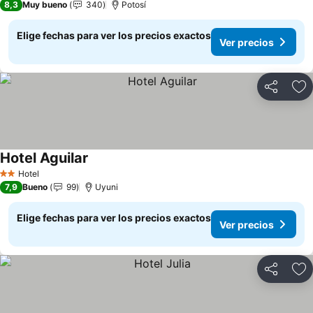
8,3
Muy bueno
340
Potosí
Elige fechas para ver los precios exactos
Ver precios
Compartir
Ag
Hotel Aguilar
Hotel
2 Estrellas
7,9
Bueno
99
Uyuni
Elige fechas para ver los precios exactos
Ver precios
Compartir
Ag