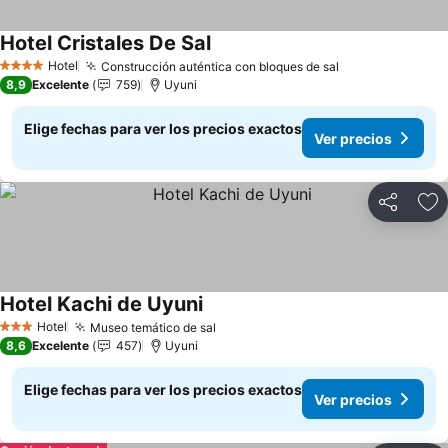
Hotel Cristales De Sal
Hotel
Construcción auténtica con bloques de sal
4 Estrellas
8,9
Excelente
759
Uyuni
Elige fechas para ver los precios exactos
Ver precios
Compartir
Ag
Hotel Kachi de Uyuni
Hotel
Museo temático de sal
3 Estrellas
8,6
Excelente
457
Uyuni
Elige fechas para ver los precios exactos
Ver precios