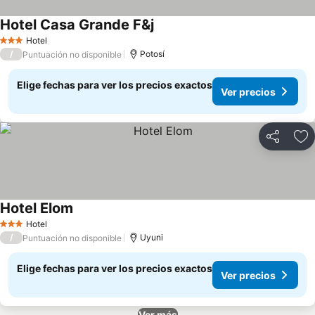
Hotel Casa Grande F&j
Hotel
3 Estrellas
/
Potosí
Puntuación no disponible
Elige fechas para ver los precios exactos
Ver precios
Compartir
Ag
Hotel Elom
Hotel
3 Estrellas
/
Uyuni
Puntuación no disponible
Elige fechas para ver los precios exactos
Ver precios
Ver más