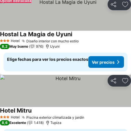
Opción destacada
Compartir
Ag
Hostal La Magia de Uyuni
Hotel
Diseño interior con mucho estilo
3 Estrellas
8,2
Muy bueno
976
Uyuni
Elige fechas para ver los precios exactos
Ver precios
Compartir
Ag
Hotel Mitru
Hotel
Piscina exterior climatizada y jardín
3 Estrellas
8,6
Excelente
1.418
Tupiza