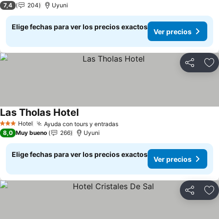
7,4
204
Uyuni
Elige fechas para ver los precios exactos
Ver precios
Compartir
Ag
Las Tholas Hotel
Hotel
Ayuda con tours y entradas
3 Estrellas
8,0
Muy bueno
266
Uyuni
Elige fechas para ver los precios exactos
Ver precios
Compartir
Ag