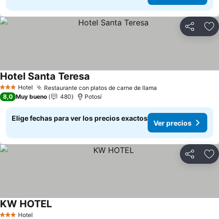
Compartir
Ag
Hotel Santa Teresa
Hotel
Restaurante con platos de carne de llama
3 Estrellas
8,0
Muy bueno
480
Potosí
Elige fechas para ver los precios exactos
Ver precios
Compartir
Ag
KW HOTEL
Hotel
3 Estrellas