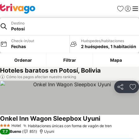
Favoritos
Iniciar 
Me
Destino
Potosí
Check-in/out
Huéspedes/habitaciones
Fechas
2 huéspedes, 1 habitación
Ordenar
Filtrar
Mapa
Hoteles baratos en Potosí, Bolivia
Cómo los pagos afectan nuestro ranking
Compartir
Ag
Onkel Inn Wagon Sleepbox Uyuni
Hotel
Habitaciones únicas con forma de vagón de tren
3 Estrellas
7,7
Bueno
851
Uyuni