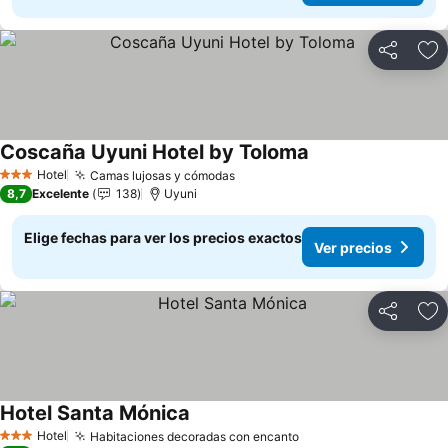
Compartir
Ag
Coscaña Uyuni Hotel by Toloma
Hotel
Camas lujosas y cómodas
3 Estrellas
8,7
Excelente
138
Uyuni
Elige fechas para ver los precios exactos
Ver precios
Compartir
Ag
Hotel Santa Mónica
Hotel
Habitaciones decoradas con encanto
3 Estrellas