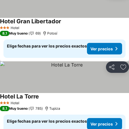
Hotel Gran Libertador
Hotel
3 Estrellas
8,1
Muy bueno
69
Potosí
Elige fechas para ver los precios exactos
Ver precios
Compartir
Ag
Hotel La Torre
Hotel
3 Estrellas
8,1
Muy bueno
785
Tupiza
Elige fechas para ver los precios exactos
Ver precios