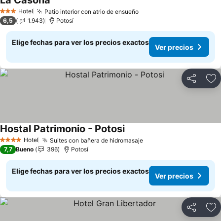
La Casona
Hotel
Patio interior con atrio de ensueño
3 Estrellas
6,5
1.943
Potosí
Elige fechas para ver los precios exactos
Ver precios
Compartir
Ag
Hostal Patrimonio - Potosi
Hotel
Suites con bañera de hidromasaje
4 Estrellas
7,7
Bueno
396
Potosí
Elige fechas para ver los precios exactos
Ver precios
Compartir
Ag