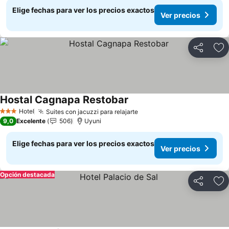
Elige fechas para ver los precios exactos
Ver precios
Compartir
Ag
Hostal Cagnapa Restobar
Hotel
Suites con jacuzzi para relajarte
3 Estrellas
9,0
Excelente
506
Uyuni
Elige fechas para ver los precios exactos
Ver precios
Opción destacada
Compartir
Ag