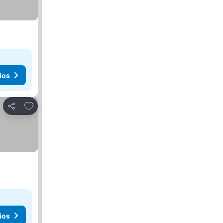
ios
Agregar a favoritos
Compartir
ios