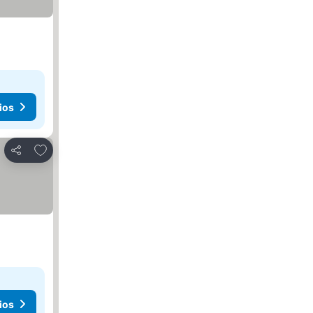
ios
Agregar a favoritos
Compartir
ios