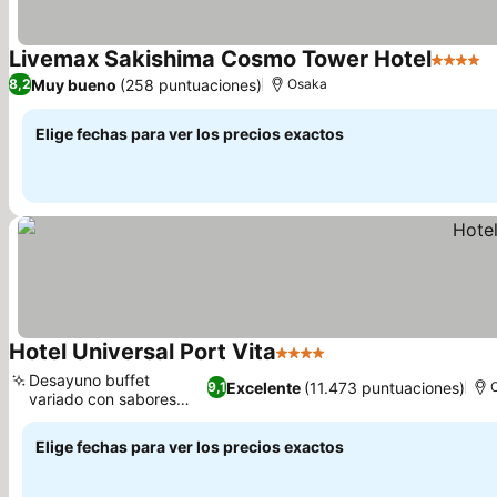
Livemax Sakishima Cosmo Tower Hotel
4 Estrel
V
Muy bueno
(258 puntuaciones)
8,2
Osaka
Elige fechas para ver los precios exactos
Hotel Universal Port Vita
4 Estrellas
Ver precios
Desayuno buffet
Excelente
(11.473 puntuaciones)
9,1
variado con sabores
Ver precios
locales
Elige fechas para ver los precios exactos