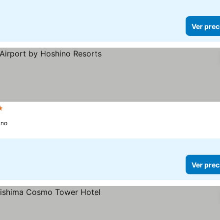
Ver prec
ellas
Ver precios
ano
Ver prec