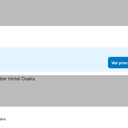
Ver prec
aka