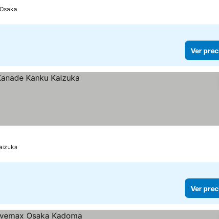
Osaka
Ver prec
aizuka
Ver prec