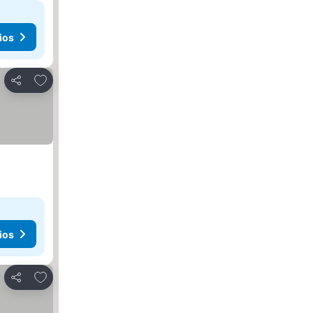
ios
Agregar a favoritos
Compartir
ios
Agregar a favoritos
Compartir