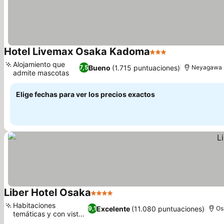
Hotel Livemax Osaka Kadoma
3 Estrellas
Ver precios
Alojamiento que
Bueno
(1.715 puntuaciones)
7,5
Neyagawa
admite mascotas
Ver precios
Elige fechas para ver los precios exactos
Liber Hotel Osaka
4 Estrellas
Ver precios
Habitaciones
Excelente
(11.080 puntuaciones)
9,1
Os
temáticas y con vistas
Ver precios
al río