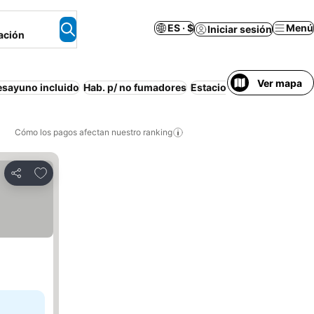
ES · $
Menú
Iniciar sesión
ación
Ver mapa
esayuno incluido
Hab. p/ no fumadores
Estacionamiento
Mascota
Cómo los pagos afectan nuestro ranking
Agregar a favoritos
Compartir