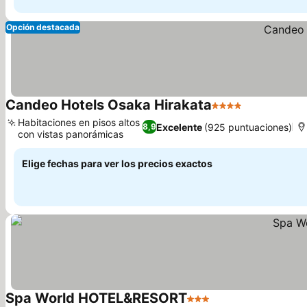
Opción destacada
Candeo Hotels Osaka Hirakata
4 Estrellas
Ver precios
Habitaciones en pisos altos
Excelente
(925 puntuaciones)
8,9
con vistas panorámicas
Ver precios
Elige fechas para ver los precios exactos
Spa World HOTEL&RESORT
3 Estrellas
Ver precios