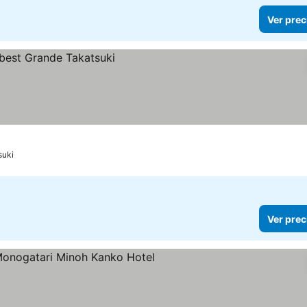
Ver prec
suki
Ver prec