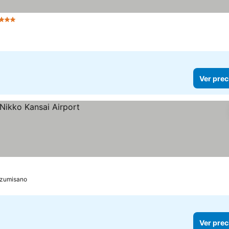
3 Estrellas
Ver precios
Ver prec
Izumisano
Ver prec