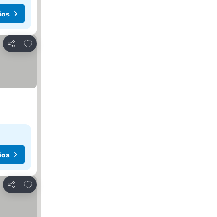
ios
Agregar a favoritos
Compartir
ios
Agregar a favoritos
Compartir