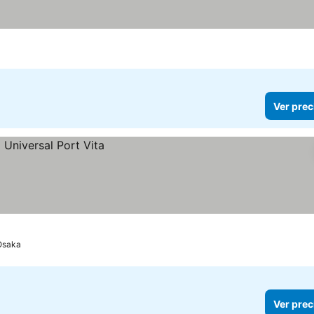
las
er precios
Ver prec
Osaka
Ver prec