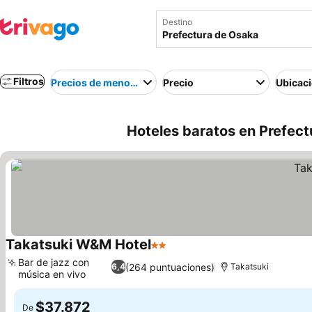
Destino
Filtros
Precios de menor a mayor
Precio
Ubicac
Hoteles baratos en Prefec
Takatsuki W&M Hotel
2 Estrellas
Ver precios
Bar de jazz con
(264 puntuaciones)
6,4
Takatsuki
música en vivo
Ver precios
$37.872
De