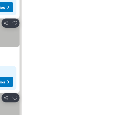
ios
Agregar a favoritos
Compartir
ios
Agregar a favoritos
Compartir