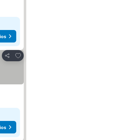
ios
Agregar a favoritos
Compartir
ios