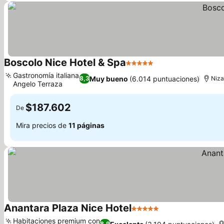
Boscolo Nice Hotel & Spa
5 Estrellas
Gastronomía italiana
Muy bueno
(6.014 puntuaciones)
8,3
Niza
Angelo Terraza
$187.602
De
Mira precios de
11 páginas
Anantara Plaza Nice Hotel
5 Estrellas
Habitaciones premium con
8,9