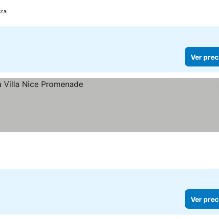
iza
Ver prec
Ver prec