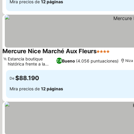
Mira precios de
12 páginas
Mercure Nice Marché Aux Fleurs
4 Estrellas
Estancia boutique
Bueno
(4.056 puntuaciones)
7,8
Niza
histórica frente a la
playa
$88.190
De
Mira precios de
12 páginas