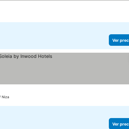
Ver prec
Niza
Ver prec