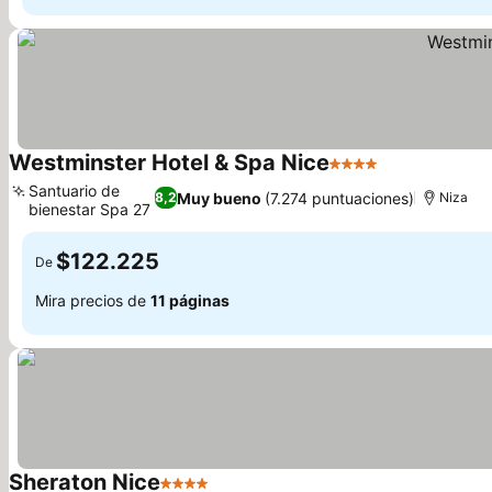
Westminster Hotel & Spa Nice
4 Estrellas
Santuario de
Muy bueno
(7.274 puntuaciones)
8,2
Niza
bienestar Spa 27
$122.225
De
Mira precios de
11 páginas
Sheraton Nice