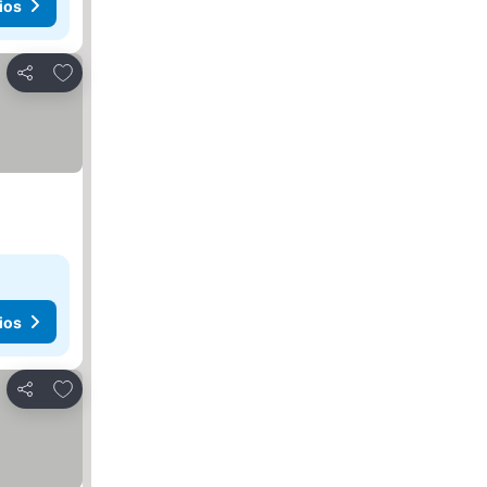
ios
Agregar a favoritos
Compartir
ios
Agregar a favoritos
Compartir