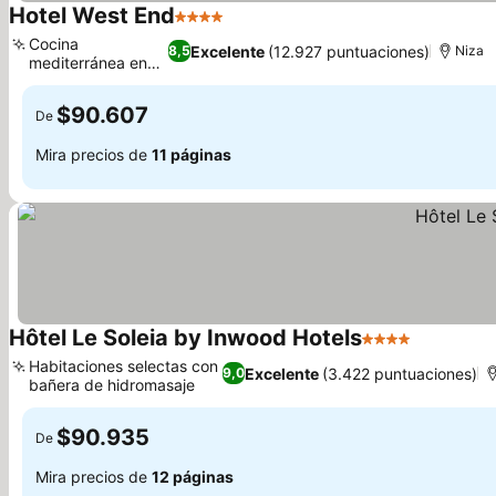
Hotel West End
4 Estrellas
Cocina
Excelente
(12.927 puntuaciones)
8,5
Niza
mediterránea en
Le Siecle
$90.607
De
Mira precios de
11 páginas
Hôtel Le Soleia by Inwood Hotels
4 Estrellas
Habitaciones selectas con
Excelente
(3.422 puntuaciones)
9,0
bañera de hidromasaje
$90.935
De
Mira precios de
12 páginas