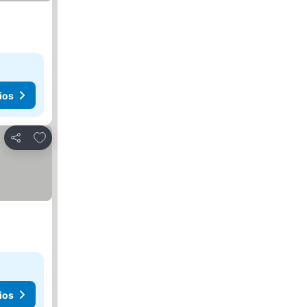
ios
Agregar a favoritos
Compartir
ios