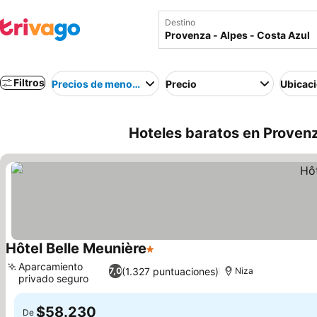
Destino
Filtros
Precios de menor a mayor
Precio
Ubicac
Hoteles baratos en Provenz
Hôtel Belle Meunière
1 Estrellas
Aparcamiento
(1.327 puntuaciones)
7,0
Niza
privado seguro
$58.230
De