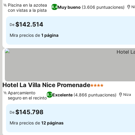
4 Estrellas
Piscina en la azotea
Muy bueno
(3.606 puntuaciones)
8,4
N
con vistas a la pista
$142.514
De
Mira precios de
1 página
Hotel La Villa Nice Promenade
4 Estrellas
Aparcamiento
Excelente
(4.866 puntuaciones)
8,7
Niza
seguro en el recinto
$145.798
De
Mira precios de
12 páginas