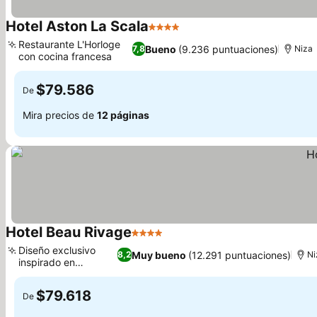
Hotel Aston La Scala
4 Estrellas
Restaurante L'Horloge
Bueno
(9.236 puntuaciones)
7,8
Niza
con cocina francesa
$79.586
De
Mira precios de
12 páginas
Hotel Beau Rivage
4 Estrellas
Diseño exclusivo
Muy bueno
(12.291 puntuaciones)
8,2
Ni
inspirado en
guijarros
$79.618
De