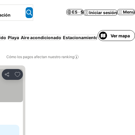
ES · $
Menú
Iniciar sesión
ación
Ver mapa
ido
Playa
Aire acondicionado
Estacionamiento
Media pensión
A
Cómo los pagos afectan nuestro ranking
Agregar a favoritos
Compartir