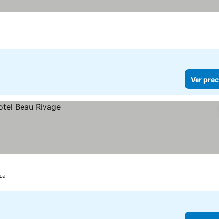
Ver prec
za