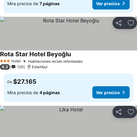
Mira precios de
7 páginas
Ver precios
Compartir
Ag
Rota Star Hotel Beyoğlu
Hotel
Habitaciones recién reformadas
3 Estrellas
6,3
120
Estambul
$27.165
De
Mira precios de
4 páginas
Ver precios
Compartir
Ag