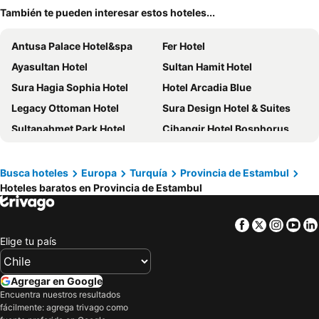
También te pueden interesar estos hoteles...
Antusa Palace Hotel&spa
Fer Hotel
Ayasultan Hotel
Sultan Hamit Hotel
Sura Hagia Sophia Hotel
Hotel Arcadia Blue
Legacy Ottoman Hotel
Sura Design Hotel & Suites
Sultanahmet Park Hotel
Cihangir Hotel Bosphorus
Radisson Blu Hotel, Istanbul Pera
Crowne Plaza Istanbul - Old City by IHG
Grand Hyatt Istanbul
Star Hotel
Busca hoteles
Europa
Turquía
Provincia de Estambul
Hoteles baratos en Provincia de Estambul
Carina Gold Hotel
Levni Hotel & Spa
Four Seasons Hotel Istanbul at the Bosphorus
Great Fortune & Spa
Facebook
Twitter
Insta
Yo
Conrad Istanbul Bosphorus
Park Inn By Radisson Istanbul Ataturk Airport
Elige tu país
The And Hotel
Hotel Sultania
Agora Life Hotel
Aprilis Hotel
Agregar en Google
Pera Palace Hotel
Ramada by Wyndham Istanbul Pera
Encuentra nuestros resultados
fácilmente: agrega trivago como
Atlantis Royal Hotel
La Quinta By Wyndham Istanbul Gunesli