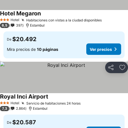
Hotel Megaron
Hotel
Habitaciones con vistas a la ciudad disponibles
3 Estrellas
6,5
397
Estambul
$20.492
De
Mira precios de
10 páginas
Ver precios
Compartir
Ag
Royal Inci Airport
Hotel
Servicio de habitaciones 24 horas
3 Estrellas
7,3
2.864
Estambul
$20.587
De