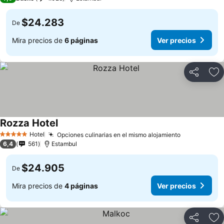
$24.283
De
Mira precios de
6 páginas
Ver precios
Compartir
Ag
Rozza Hotel
Hotel
Opciones culinarias en el mismo alojamiento
5 Estrellas
6,4
561
Estambul
$24.905
De
Mira precios de
4 páginas
Ver precios
Compartir
Ag