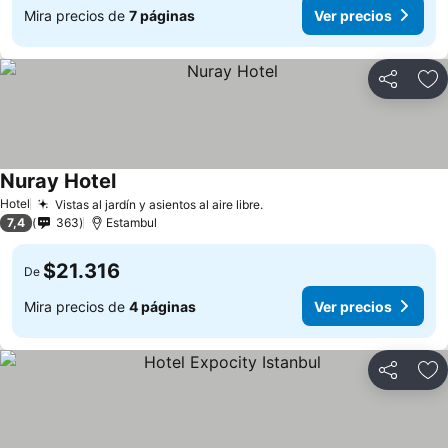
Mira precios de
7 páginas
Ver precios
Compartir
Ag
Nuray Hotel
Hotel
Vistas al jardín y asientos al aire libre.
7,4
363
Estambul
$21.316
De
Mira precios de
4 páginas
Ver precios
Compartir
Ag