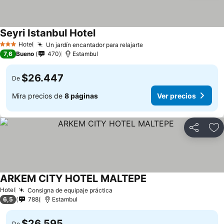
Seyri Istanbul Hotel
Hotel
Un jardín encantador para relajarte
3 Estrellas
7,6
Bueno
470
Estambul
$26.447
De
Mira precios de
8 páginas
Ver precios
Compartir
Ag
ARKEM CITY HOTEL MALTEPE
Hotel
Consigna de equipaje práctica
6,5
788
Estambul
$26.595
De