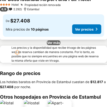
Hotel
Propiedad recién renovada
4 Estrellas
6,9
2.292
Estambul
$27.408
De
Mira precios de
10 páginas
Ver precios
Ver más
Los precios y la disponibilidad que recibe trivago de las páginas
web de reserva cambian de manera constante. Por lo tanto, es
posible que no siempre encuentres en una página web de reserva
la misma oferta que viste en trivago.
Rango de precios
Los hoteles baratos en Provincia de Estambul cuestan de
‎$12.817
a
‎$27.408
por noche.
Otros hospedajes en Provincia de Estambul