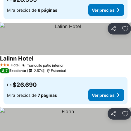
Mira precios de
8 páginas
Ver precios
Compartir
Ag
Lalinn Hotel
Hotel
Tranquilo patio interior
3 Estrellas
8,7
Excelente
2.574
Estambul
$26.690
De
Mira precios de
7 páginas
Ver precios
Compartir
Ag