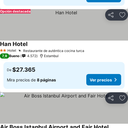
Opción destacada
Compartir
Ag
Han Hotel
Hotel
Restaurante de auténtica cocina turca
2 Estrellas
7,9
Bueno
4.572
Estambul
$27.365
De
Mira precios de
8 páginas
Ver precios
Compartir
Ag
Air Boss Istanbul Airport and Fair Hotel