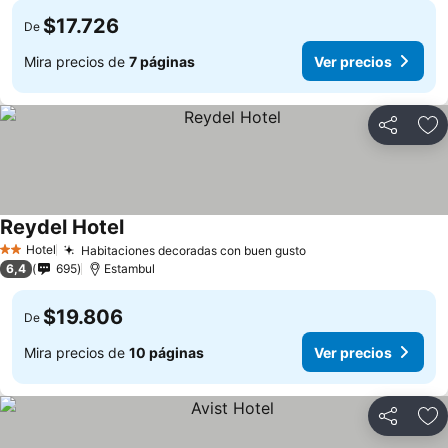
$17.726
De
Mira precios de
7 páginas
Ver precios
Compartir
Ag
Reydel Hotel
Hotel
Habitaciones decoradas con buen gusto
2 Estrellas
6,4
695
Estambul
$19.806
De
Mira precios de
10 páginas
Ver precios
Compartir
Ag