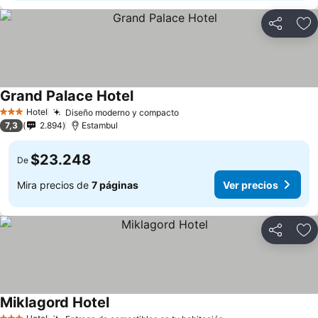
Compartir
Ag
Grand Palace Hotel
Hotel
Diseño moderno y compacto
3 Estrellas
7,3
2.894
Estambul
$23.248
De
Mira precios de
7 páginas
Ver precios
Compartir
Ag
Miklagord Hotel