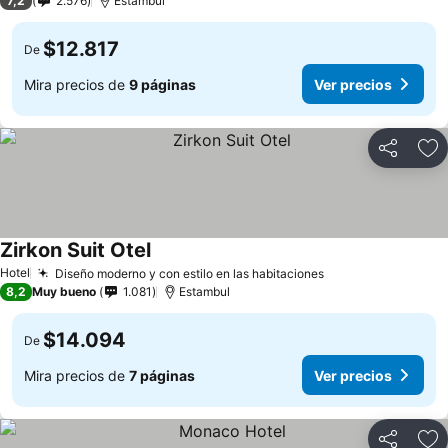
7,2
2.576
Estambul
$12.817
De
Mira precios de
9 páginas
Ver precios
Compartir
Ag
Zirkon Suit Otel
Hotel
Diseño moderno y con estilo en las habitaciones
8,2
Muy bueno
1.081
Estambul
$14.094
De
Mira precios de
7 páginas
Ver precios