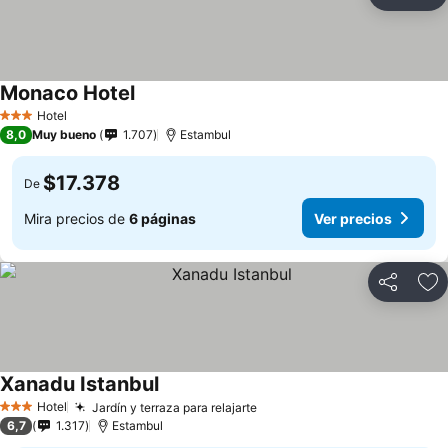
Compartir
Ag
Monaco Hotel
Hotel
3 Estrellas
8,0
Muy bueno
1.707
Estambul
$17.378
De
Mira precios de
6 páginas
Ver precios
Compartir
Ag
Xanadu Istanbul
Hotel
Jardín y terraza para relajarte
3 Estrellas
6,7
1.317
Estambul