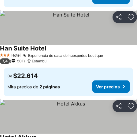
Compartir
Ag
Han Suite Hotel
Hotel
Experiencia de casa de huéspedes boutique
3 Estrellas
7,4
501
Estambul
$22.614
De
Mira precios de
2 páginas
Ver precios
Compartir
Ag