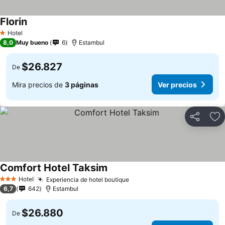
Florin
Hotel
1 Estrellas
8,0
Muy bueno
6
Estambul
$26.827
De
Mira precios de
3 páginas
Ver precios
Compartir
Ag
Comfort Hotel Taksim
Hotel
Experiencia de hotel boutique
3 Estrellas
6,7
642
Estambul
$26.880
De