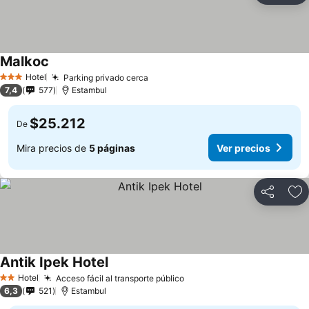
Malkoc
Hotel
Parking privado cerca
3 Estrellas
7,4
577
Estambul
$25.212
De
Mira precios de
5 páginas
Ver precios
Compartir
Ag
Antik Ipek Hotel
Hotel
Acceso fácil al transporte público
2 Estrellas
6,3
521
Estambul