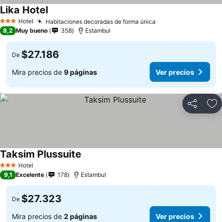
Lika Hotel
Hotel
Habitaciones decoradas de forma única
3 Estrellas
8,2
Muy bueno
358
Estambul
$27.186
De
Mira precios de
9 páginas
Ver precios
Compartir
Ag
Taksim Plussuite
Hotel
3 Estrellas
9,1
Excelente
178
Estambul
$27.323
De
Mira precios de
2 páginas
Ver precios