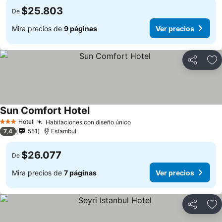
$25.803
De
Mira precios de
9 páginas
Ver precios
Compartir
Ag
Sun Comfort Hotel
Hotel
Habitaciones con diseño único
3 Estrellas
7,4
551
Estambul
$26.077
De
Mira precios de
7 páginas
Ver precios
Compartir
Ag