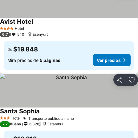
Avist Hotel
Hotel
4 Estrellas
6,7
540
Esenyurt
$19.848
De
Mira precios de
5 páginas
Ver precios
Compartir
Ag
Santa Sophia
Hotel
Transporte público a mano
3 Estrellas
7,7
Bueno
6.328
Estambul