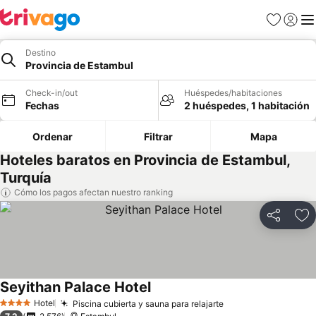
Favoritos
Iniciar 
Me
Destino
Provincia de Estambul
Check-in/out
Huéspedes/habitaciones
Fechas
2 huéspedes, 1 habitación
Ordenar
Filtrar
Mapa
Hoteles baratos en Provincia de Estambul,
Turquía
Cómo los pagos afectan nuestro ranking
Compartir
Ag
Seyithan Palace Hotel
Hotel
Piscina cubierta y sauna para relajarte
4 Estrellas