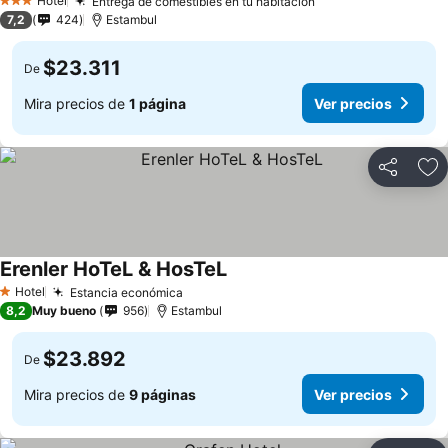
Hotel
Entrega de comestibles en tu habitación
3 Estrellas
7,2
424
Estambul
$23.311
De
Mira precios de
1 página
Ver precios
Compartir
Ag
Erenler HoTeL & HosTeL
Hotel
Estancia económica
1 Estrellas
8,2
Muy bueno
956
Estambul
$23.892
De
Mira precios de
9 páginas
Ver precios