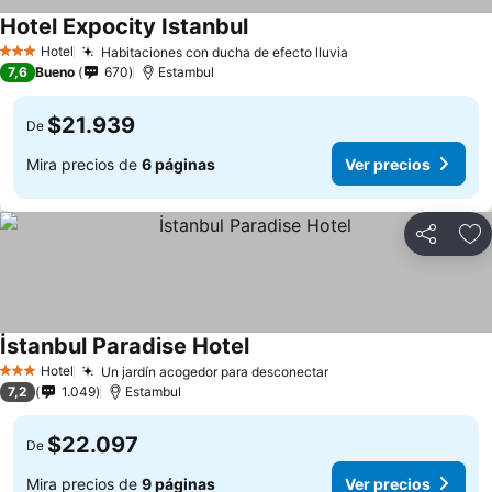
Hotel Expocity Istanbul
Hotel
Habitaciones con ducha de efecto lluvia
3 Estrellas
7,6
Bueno
670
Estambul
$21.939
De
Mira precios de
6 páginas
Ver precios
Compartir
Ag
İstanbul Paradise Hotel
Hotel
Un jardín acogedor para desconectar
3 Estrellas
7,2
1.049
Estambul
$22.097
De
Mira precios de
9 páginas
Ver precios