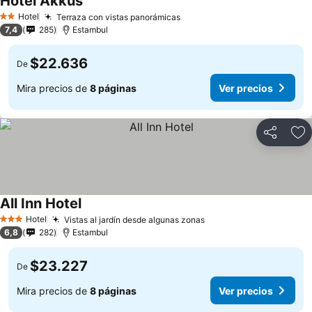
Hotel Akkus
Hotel
Terraza con vistas panorámicas
2 Estrellas
7,4
285
Estambul
$22.636
De
Mira precios de
8 páginas
Ver precios
Compartir
Ag
All Inn Hotel
Hotel
Vistas al jardín desde algunas zonas
3 Estrellas
6,8
282
Estambul
$23.227
De
Mira precios de
8 páginas
Ver precios