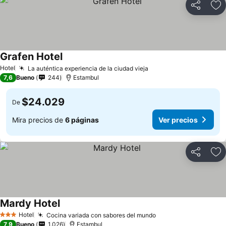
Compartir
Ag
Grafen Hotel
Hotel
La auténtica experiencia de la ciudad vieja
7,6
Bueno
244
Estambul
$24.029
De
Mira precios de
6 páginas
Ver precios
Compartir
Ag
Mardy Hotel
Hotel
Cocina variada con sabores del mundo
3 Estrellas
7,9
Bueno
1.026
Estambul