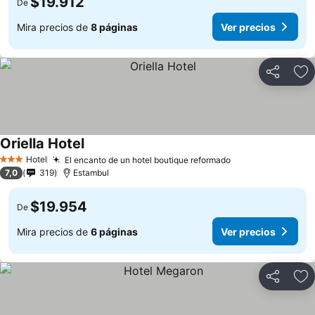
$19.912
De
Mira precios de
8 páginas
Ver precios
Compartir
Ag
Oriella Hotel
Hotel
El encanto de un hotel boutique reformado
3 Estrellas
7,0
319
Estambul
$19.954
De
Mira precios de
6 páginas
Ver precios
Compartir
Ag