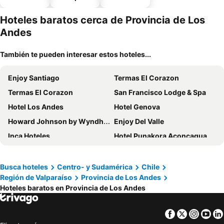
piscina
estaciona
miento
Hoteles baratos cerca de Provincia de Los
Andes
También te pueden interesar estos hoteles...
Enjoy Santiago
Termas El Corazon
Termas El Corazon
San Francisco Lodge & Spa
Hotel Los Andes
Hotel Genova
Howard Johnson by Wyndham Rinconada de Los Andes
Enjoy Del Valle
Inca Hoteles
Hotel Punakora Aconcagua
Motel Zava
Busca hoteles
Centro- y Sudamérica
Chile
Región de Valparaíso
Provincia de Los Andes
Hoteles baratos en Provincia de Los Andes
Facebook
Twitter
Insta
Yo