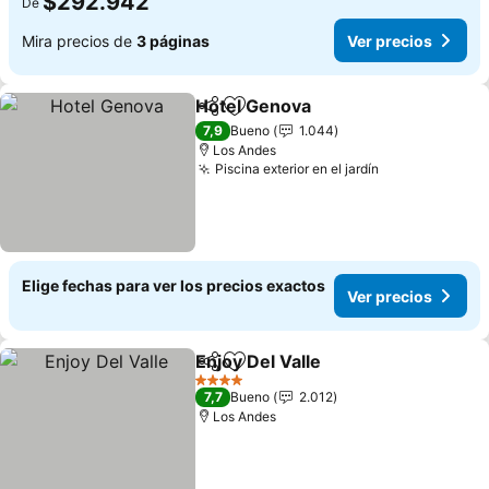
$292.942
De
Mira precios de
3 páginas
Ver precios
Hotel Genova
Compartir
Agregar a favoritos
7,9
Bueno
1.044
Los Andes
Piscina exterior en el jardín
Elige fechas para ver los precios exactos
Ver precios
Enjoy Del Valle
Compartir
Agregar a favoritos
4 Estrellas
7,7
Bueno
2.012
Los Andes