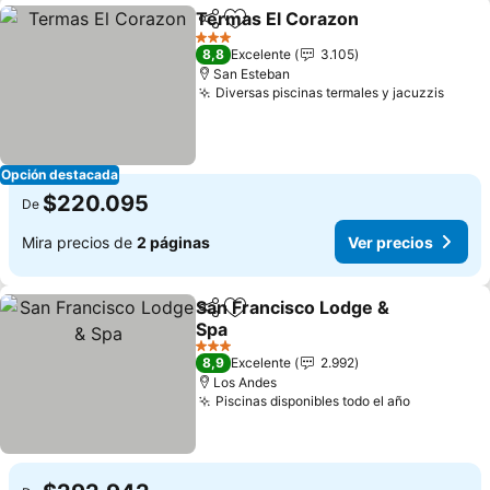
Termas El Corazon
Compartir
Agregar a favoritos
3 Estrellas
8,8
Excelente
3.105
San Esteban
Diversas piscinas termales y jacuzzis
Opción destacada
$220.095
De
Mira precios de
2 páginas
Ver precios
San Francisco Lodge &
Compartir
Agregar a favoritos
Spa
3 Estrellas
8,9
Excelente
2.992
Los Andes
Piscinas disponibles todo el año