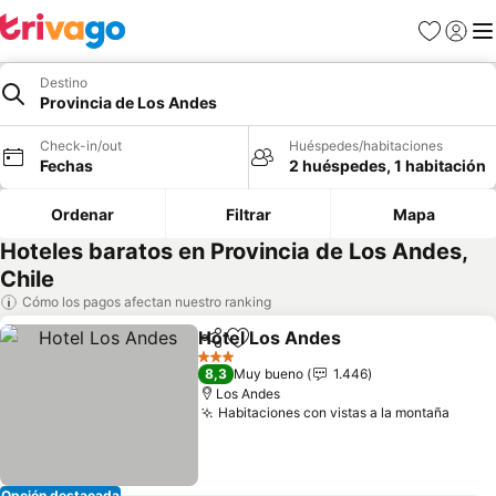
Favoritos
Iniciar 
Me
Destino
Provincia de Los Andes
Check-in/out
Huéspedes/habitaciones
Fechas
2 huéspedes, 1 habitación
Ordenar
Filtrar
Mapa
Hoteles baratos en Provincia de Los Andes,
Chile
Cómo los pagos afectan nuestro ranking
Hotel Los Andes
Compartir
Agregar a favoritos
3 Estrellas
8,3
Muy bueno
1.446
Los Andes
Habitaciones con vistas a la montaña
Opción destacada