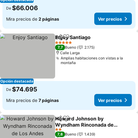
$66.006
De
Mira precios de
2 páginas
Ver precios
Enjoy Santiago
Compartir
Agregar a favoritos
5 Estrellas
7,7
Bueno
2.175
Calle Larga
Amplias habitaciones con vistas a la
montaña
Opción destacada
$74.695
De
Mira precios de
7 páginas
Ver precios
Howard Johnson by
Compartir
Agregar a favoritos
Wyndham Rinconada de
Los Andes
2 Estrellas
7,8
Bueno
1.439