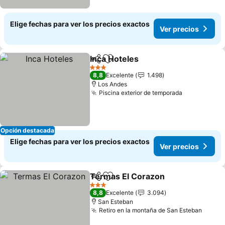
Elige fechas para ver los precios exactos
Ver precios
Inca Hoteles
Compartir
Agregar a favoritos
3 Estrellas
8,8
Excelente
1.498
Los Andes
Piscina exterior de temporada
Opción destacada
Elige fechas para ver los precios exactos
Ver precios
Termas El Corazon
Compartir
Agregar a favoritos
3 Estrellas
8,8
Excelente
3.094
San Esteban
Retiro en la montaña de San Esteban