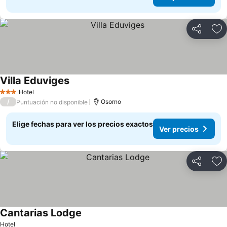
Compartir
Ag
Villa Eduviges
Ver precios
Hotel
3 Estrellas
/
Osorno
Puntuación no disponible
Elige fechas para ver los precios exactos
Ver precios
Compartir
Ag
Cantarias Lodge
Ver precios
Hotel