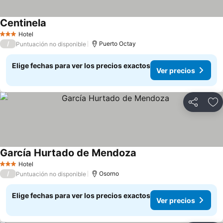
Centinela
Ver precios
Hotel
3 Estrellas
/
Puerto Octay
Puntuación no disponible
Elige fechas para ver los precios exactos
Ver precios
Compartir
Ag
García Hurtado de Mendoza
Ver precios
Hotel
3 Estrellas
/
Osorno
Puntuación no disponible
Elige fechas para ver los precios exactos
Ver precios