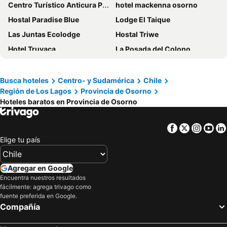
Centro Turístico Anticura Parque Nacional Puyehue
hotel mackenna osorno
Hostal Paradise Blue
Lodge El Taique
Las Juntas Ecolodge
Hostal Triwe
Hotel Truyaca
La Posada del Colono
Departamento Centro Osorno
Hotel Hosteria Entre Lagos
Cascadas Hotel
Hostal Argentino
Busca hoteles
Centro- y Sudamérica
Chile
Región de Los Lagos
Provincia de Osorno
Conrado Hotel Osorno
Hostería La Casa del Mar
Hoteles baratos en Provincia de Osorno
Hotel Rucaitue
Not Hotel - A 20 metros de la plaza
NW Hotel Nomada
Hosteria Catalina sm
Facebook
Twitter
Insta
Yo
Cabanas De Monasterio
Sky Plaza Hotel
Elige tu país
ihotel - A pasos de Cenco Mall
Agregar en Google
Encuentra nuestros resultados
fácilmente: agrega trivago como
fuente preferida en Google.
Compañía