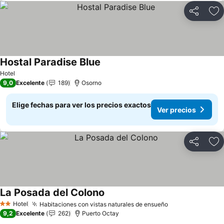
Compartir
Ag
Hostal Paradise Blue
Ver precios
Hotel
9,0
Excelente
189
Osorno
Elige fechas para ver los precios exactos
Ver precios
Compartir
Ag
La Posada del Colono
Ver precios
Hotel
Habitaciones con vistas naturales de ensueño
Ver precios
2 Estrellas
9,2
Excelente
262
Puerto Octay