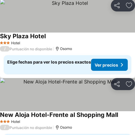
Compartir
Ag
Sky Plaza Hotel
Ver precios
Hotel
3 Estrellas
/
Osorno
Puntuación no disponible
Elige fechas para ver los precios exactos
Ver precios
Compartir
Ag
New Aloja Hotel-Frente al Shopping Mall
Ver pre
Hotel
3 Estrellas
/
Osorno
Puntuación no disponible