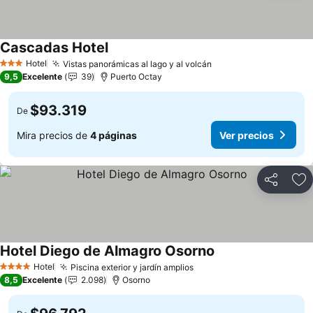
Cascadas Hotel
Ver precios
Hotel
Vistas panorámicas al lago y al volcán
Ver precios
3 Estrellas
9,5
Excelente
39
Puerto Octay
$93.319
De
Mira precios de
4 páginas
Ver precios
Compartir
Ag
Hotel Diego de Almagro Osorno
Ver precios
Hotel
Piscina exterior y jardín amplios
Ver precios
4 Estrellas
8,5
Excelente
2.098
Osorno