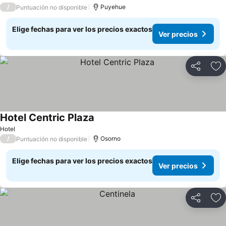
/
Puyehue
Puntuación no disponible
Elige fechas para ver los precios exactos
Ver precios
Compartir
Ag
Hotel Centric Plaza
Ver precios
Hotel
/
Osorno
Puntuación no disponible
Elige fechas para ver los precios exactos
Ver precios
Compartir
Ag