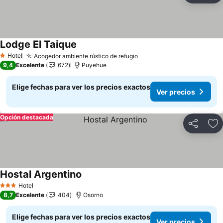
Lodge El Taique
Ver precios
Hotel
Acogedor ambiente rústico de refugio
Ver precios
1 Estrellas
9,4
Excelente
672
Puyehue
Elige fechas para ver los precios exactos
Ver precios
Opción destacada
Compartir
Ag
Hostal Argentino
Ver precios
Hotel
3 Estrellas
8,7
Excelente
404
Osorno
Elige fechas para ver los precios exactos
Ver precios