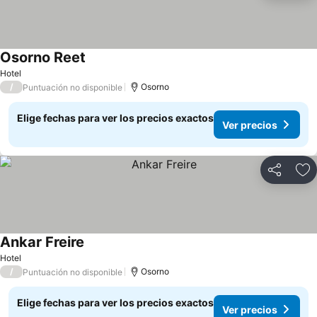
Osorno Reet
Ver precios
Hotel
/
Osorno
Puntuación no disponible
Elige fechas para ver los precios exactos
Ver precios
Compartir
Ag
Ankar Freire
Ver precios
Hotel
/
Osorno
Puntuación no disponible
Elige fechas para ver los precios exactos
Ver precios