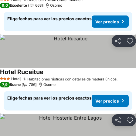
Ver precios
3 Estrellas
9,0
Excelente
663
Osorno
Elige fechas para ver los precios exactos
Ver precios
Compartir
Ag
Hotel Rucaitue
Ver precios
Hotel
Habitaciones rústicas con detalles de madera únicos.
Ver pre
3 Estrellas
7,9
Bueno
786
Osorno
Elige fechas para ver los precios exactos
Ver precios
Compartir
Ag