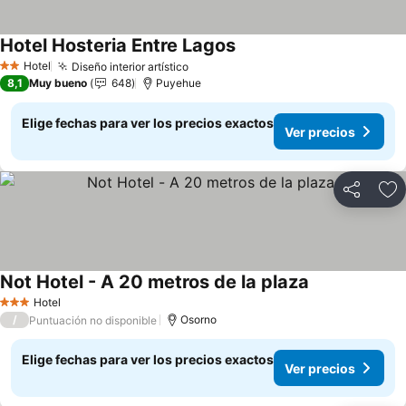
Hotel Hosteria Entre Lagos
Ver precios
Hotel
Diseño interior artístico
Ver precios
2 Estrellas
8,1
Muy bueno
648
Puyehue
Elige fechas para ver los precios exactos
Ver precios
Compartir
Ag
Not Hotel - A 20 metros de la plaza
Ver precios
Hotel
3 Estrellas
/
Osorno
Puntuación no disponible
Elige fechas para ver los precios exactos
Ver precios