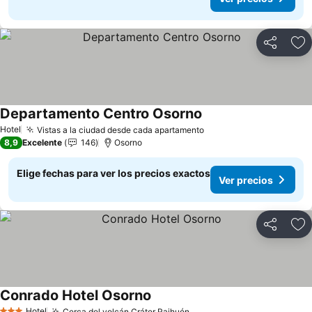
Compartir
Ag
Departamento Centro Osorno
Ver precios
Hotel
Vistas a la ciudad desde cada apartamento
Ver precios
8,9
Excelente
146
Osorno
Elige fechas para ver los precios exactos
Ver precios
Compartir
Ag
Conrado Hotel Osorno
Ver precios
Hotel
Cerca del volcán Cráter Raihuén