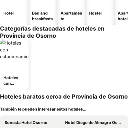
Hotel
Bed and
Apartamen
Hostel
Apar
breakfasts
to
hotel
amueblad
Categorías destacadas de hoteles en
o
Provincia de Osorno
Hoteles
con
estaciona
miento
Hoteles baratos cerca de Provincia de Osorno
También te pueden interesar estos hoteles...
Sonesta Hotel Osorno
Hotel Diego de Almagro Osorno