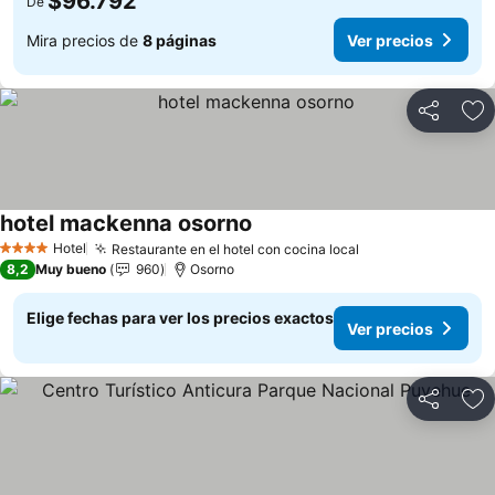
$96.792
De
Mira precios de
8 páginas
Ver precios
Compartir
Ag
hotel mackenna osorno
Ver precios
Hotel
Restaurante en el hotel con cocina local
Ver precios
4 Estrellas
8,2
Muy bueno
960
Osorno
Elige fechas para ver los precios exactos
Ver precios
Compartir
Ag