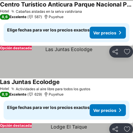
Centro Turístico Anticura Parque Nacional Puyehue
Ver precios
Hotel
Cabañas aisladas en la selva valdiviana
Ver precios
8,6
Excelente
587
Puyehue
Elige fechas para ver los precios exactos
Ver precios
Opción destacada
Compartir
Ag
Las Juntas Ecolodge
Ver precios
Hotel
Actividades al aire libre para todos los gustos
Ver precios
8,9
Excelente
629
Puyehue
Elige fechas para ver los precios exactos
Ver precios
Opción destacada
Compartir
Ag