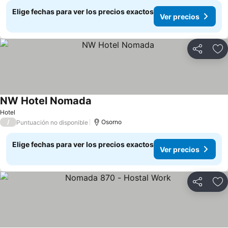
Elige fechas para ver los precios exactos
Ver precios
Compartir
Ag
NW Hotel Nomada
Ver precios
Hotel
/
Osorno
Puntuación no disponible
Elige fechas para ver los precios exactos
Ver precios
Compartir
Ag