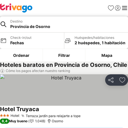
Favoritos
Iniciar 
Me
Destino
Provincia de Osorno
Check-in/out
Huéspedes/habitaciones
Fechas
2 huéspedes, 1 habitación
Ordenar
Filtrar
Mapa
Hoteles baratos en Provincia de Osorno, Chile
Cómo los pagos afectan nuestro ranking
Compartir
Ag
Hotel Truyaca
Ver precios
Hotel
Terraza jardín para relajarte a tope
Ver precios
3 Estrellas
8,4
Muy bueno
1.048
Osorno