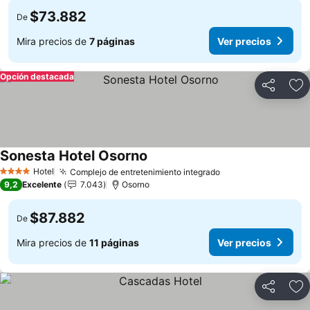
$73.882
De
Mira precios de
7 páginas
Ver precios
Opción destacada
Compartir
Ag
Sonesta Hotel Osorno
Ver precios
Hotel
Complejo de entretenimiento integrado
Ver precios
4 Estrellas
9,2
Excelente
7.043
Osorno
$87.882
De
Mira precios de
11 páginas
Ver precios
Compartir
Ag