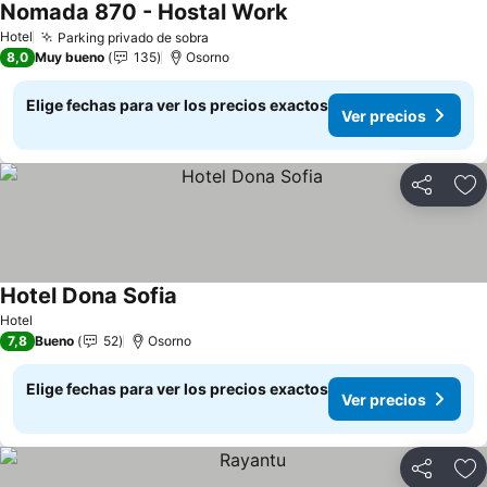
Nomada 870 - Hostal Work
Ver precios
Hotel
Parking privado de sobra
Ver precios
8,0
Muy bueno
135
Osorno
Elige fechas para ver los precios exactos
Ver precios
Compartir
Ag
Hotel Dona Sofia
Ver precios
Hotel
7,8
Bueno
52
Osorno
Elige fechas para ver los precios exactos
Ver precios
Compartir
Ag