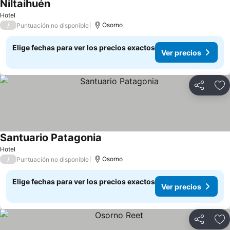
Ñiltaihuén
Ver precios
Hotel
/
Osorno
Puntuación no disponible
Elige fechas para ver los precios exactos
Ver precios
Compartir
Ag
Santuario Patagonia
Ver precios
Hotel
/
Osorno
Puntuación no disponible
Elige fechas para ver los precios exactos
Ver precios
Compartir
Ag