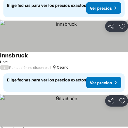
Elige fechas para ver los precios exactos
Ver precios
Compartir
Ag
Innsbruck
Ver precios
Hotel
/
Osorno
Puntuación no disponible
Elige fechas para ver los precios exactos
Ver precios
Compartir
Ag