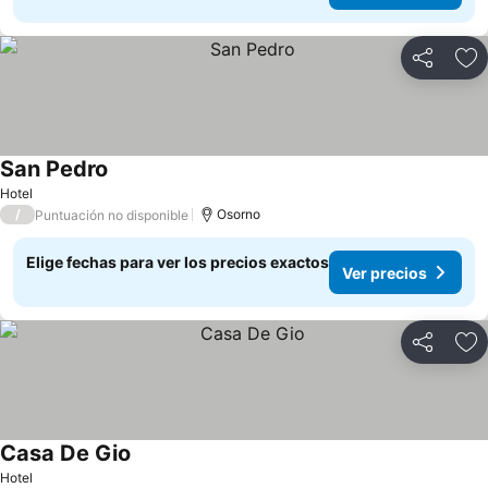
Compartir
Ag
San Pedro
Ver precios
Hotel
/
Osorno
Puntuación no disponible
Elige fechas para ver los precios exactos
Ver precios
Compartir
Ag
Casa De Gio
Ver precios
Hotel