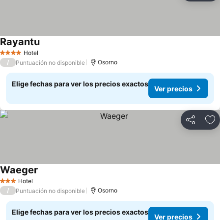
Rayantu
Ver precios
Hotel
4 Estrellas
/
Osorno
Puntuación no disponible
Elige fechas para ver los precios exactos
Ver precios
Compartir
Ag
Waeger
Ver precios
Hotel
3 Estrellas
/
Osorno
Puntuación no disponible
Elige fechas para ver los precios exactos
Ver precios