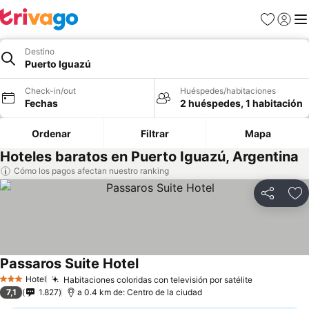
Favoritos
Iniciar 
Me
Destino
Puerto Iguazú
Check-in/out
Huéspedes/habitaciones
Fechas
2 huéspedes, 1 habitación
Ordenar
Filtrar
Mapa
Hoteles baratos en Puerto Iguazú, Argentina
Cómo los pagos afectan nuestro ranking
Compartir
Ag
Passaros Suite Hotel
Hotel
Habitaciones coloridas con televisión por satélite
3 Estrellas
7,1
1.827
a 0.4 km de: Centro de la ciudad