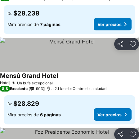
$28.238
De
Mira precios de
7 páginas
Ver precios
Compartir
Ag
Mensú Grand Hotel
Hotel
Un bufé excepcional
8,8
Excelente
903
a 2.1 km de: Centro de la ciudad
$28.829
De
Mira precios de
6 páginas
Ver precios
Compartir
Ag