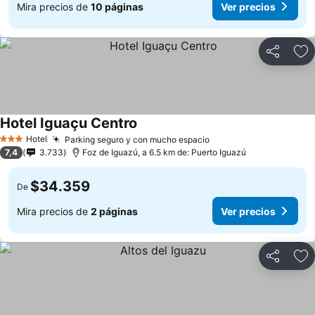
Mira precios de
10 páginas
Ver precios
Compartir
Ag
Hotel Iguaçu Centro
Hotel
Parking seguro y con mucho espacio
3 Estrellas
7,4
3.733
Foz de Iguazú, a 6.5 km de: Puerto Iguazú
$34.359
De
Mira precios de
2 páginas
Ver precios
Compartir
Ag