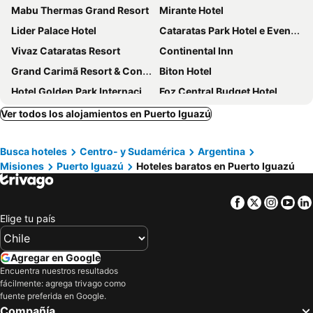
Mabu Thermas Grand Resort
Mirante Hotel
Lider Palace Hotel
Cataratas Park Hotel e Eventos
Vivaz Cataratas Resort
Continental Inn
Grand Carimã Resort & Convention Center
Biton Hotel
Hotel Golden Park Internacional Foz & Convenções By Nacional Inn
Foz Central Budget Hotel
ibis budget Foz Do Iguacu
Hotel das Cataratas, A Belmond Hotel, Iguassu Falls
Ver todos los alojamientos en Puerto Iguazú
Hotel Bella Italia
Rede Andrade Vivaldi
Busca hoteles
Centro- y Sudamérica
Argentina
Nadai Confort Hotel e Spa
Sanma Hotel
Misiones
Puerto Iguazú
Hoteles baratos en Puerto Iguazú
Hotel Nacional Inn Foz do Iguaçu
Taroba Hotel
Hotel Saint George
Luz Hotel by Castelo Itaipava
Facebook
Twitter
Insta
Yo
Iguassu Flats Hotel
Foz Plaza Hotel
Elige tu país
Hotel Colonial Iguaçu
Exe Hotel Cataratas
Manacá Hotel
Rainforest Hotel & Cabañas
Agregar en Google
Encuentra nuestros resultados
Interludium Iguassu Convention Hotel
Wyndham Foz do Iguacu
fácilmente: agrega trivago como
Hotel Monalisa
Águas do Iguaçu Hotel Centro
fuente preferida en Google.
Compañía