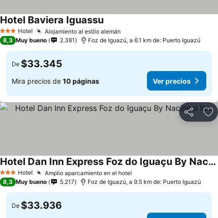
Hotel Baviera Iguassu
Hotel
Alojamiento al estilo alemán
3 Estrellas
8,3
Muy bueno
2.381
Foz de Iguazú, a 6.1 km de: Puerto Iguazú
$33.345
De
Mira precios de
10 páginas
Ver precios
Compartir
Ag
Hotel Dan Inn Express Foz do Iguaçu By Nacional Inn
Hotel
Amplio aparcamiento en el hotel
3 Estrellas
8,3
Muy bueno
5.217
Foz de Iguazú, a 9.5 km de: Puerto Iguazú
$33.936
De