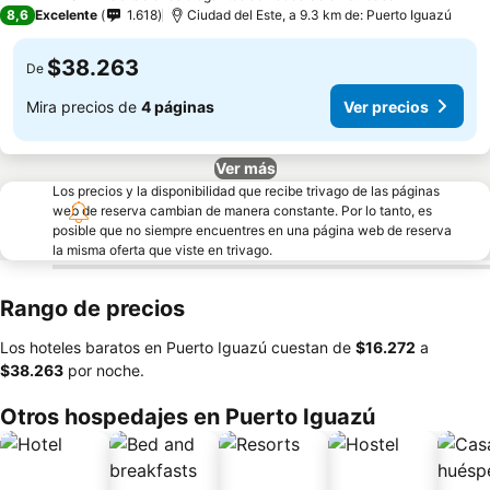
3 Estrellas
8,6
Excelente
1.618
Ciudad del Este, a 9.3 km de: Puerto Iguazú
$38.263
De
Mira precios de
4 páginas
Ver precios
Ver más
Los precios y la disponibilidad que recibe trivago de las páginas
web de reserva cambian de manera constante. Por lo tanto, es
posible que no siempre encuentres en una página web de reserva
la misma oferta que viste en trivago.
Rango de precios
Los hoteles baratos en Puerto Iguazú cuestan de
‎$16.272
a
‎$38.263
por noche.
Otros hospedajes en Puerto Iguazú