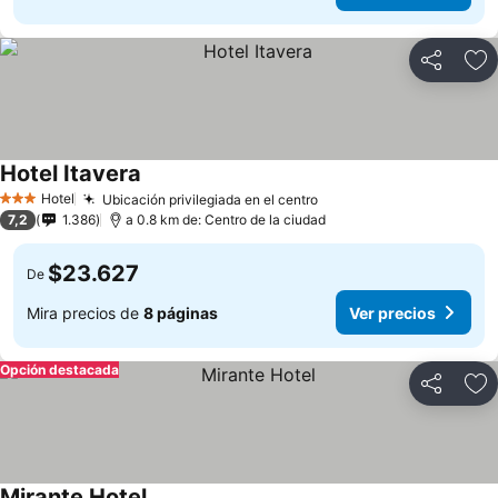
Compartir
Ag
Hotel Itavera
Hotel
Ubicación privilegiada en el centro
3 Estrellas
7,2
1.386
a 0.8 km de: Centro de la ciudad
$23.627
De
Mira precios de
8 páginas
Ver precios
Opción destacada
Compartir
Ag
Mirante Hotel