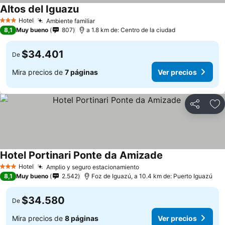
Altos del Iguazu
Hotel
Ambiente familiar
3 Estrellas
8,1
Muy bueno
807
a 1.8 km de: Centro de la ciudad
$34.401
De
Mira precios de
7 páginas
Ver precios
Compartir
Ag
Hotel Portinari Ponte da Amizade
Hotel
Amplio y seguro estacionamiento
3 Estrellas
8,1
Muy bueno
2.542
Foz de Iguazú, a 10.4 km de: Puerto Iguazú
$34.580
De
Mira precios de
8 páginas
Ver precios