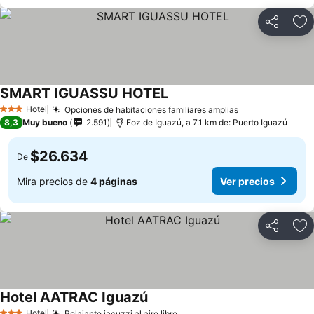
Compartir
Ag
SMART IGUASSU HOTEL
Hotel
Opciones de habitaciones familiares amplias
3 Estrellas
8,3
Muy bueno
2.591
Foz de Iguazú, a 7.1 km de: Puerto Iguazú
$26.634
De
Mira precios de
4 páginas
Ver precios
Compartir
Ag
Hotel AATRAC Iguazú
Hotel
Relajante jacuzzi al aire libre