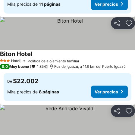
Mira precios de
11 páginas
Ver precios
Compartir
Ag
Biton Hotel
Hotel
Política de alojamiento familiar
3 Estrellas
8,0
Muy bueno
1.854
Foz de Iguazú, a 11.9 km de: Puerto Iguazú
$22.002
De
Mira precios de
8 páginas
Ver precios
Compartir
Ag