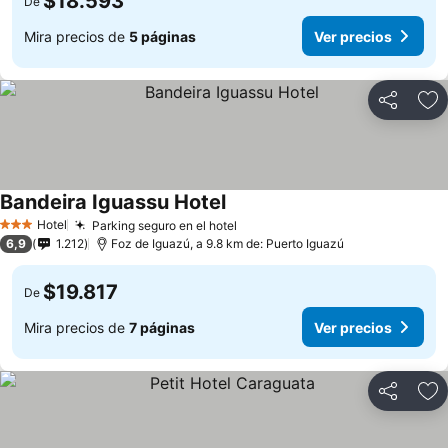
$18.593
De
Mira precios de
5 páginas
Ver precios
Compartir
Ag
Bandeira Iguassu Hotel
Hotel
Parking seguro en el hotel
3 Estrellas
6,9
1.212
Foz de Iguazú, a 9.8 km de: Puerto Iguazú
$19.817
De
Mira precios de
7 páginas
Ver precios
Compartir
Ag