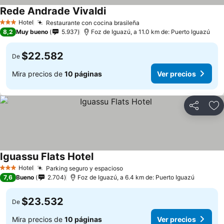
Rede Andrade Vivaldi
Hotel
Restaurante con cocina brasileña
3 Estrellas
8,2
Muy bueno
5.937
Foz de Iguazú, a 11.0 km de: Puerto Iguazú
$22.582
De
Mira precios de
10 páginas
Ver precios
Compartir
Ag
Iguassu Flats Hotel
Hotel
Parking seguro y espacioso
3 Estrellas
7,6
Bueno
2.704
Foz de Iguazú, a 6.4 km de: Puerto Iguazú
$23.532
De
Mira precios de
10 páginas
Ver precios