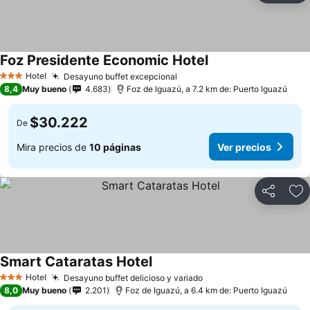
Foz Presidente Economic Hotel
Hotel
Desayuno buffet excepcional
3 Estrellas
8,4
Muy bueno
4.683
Foz de Iguazú, a 7.2 km de: Puerto Iguazú
$30.222
De
Mira precios de
10 páginas
Ver precios
Compartir
Ag
Smart Cataratas Hotel
Hotel
Desayuno buffet delicioso y variado
3 Estrellas
8,0
Muy bueno
2.201
Foz de Iguazú, a 6.4 km de: Puerto Iguazú