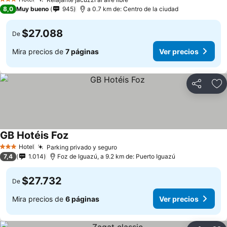
3 Estrellas
8,0
Muy bueno
945
a 0.7 km de: Centro de la ciudad
$27.088
De
Mira precios de
7 páginas
Ver precios
Compartir
Ag
GB Hotéis Foz
Hotel
Parking privado y seguro
3 Estrellas
7,4
1.014
Foz de Iguazú, a 9.2 km de: Puerto Iguazú
$27.732
De
Mira precios de
6 páginas
Ver precios