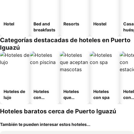
Hotel
Bed and
Resorts
Hostel
Casa
breakfasts
hués
Categorías destacadas de hoteles en Puerto
Iguazú
Hoteles de
Hoteles
Hoteles
Hoteles
Hote
lujo
con
que
con spa
con
piscina
aceptan
esta
mascotas
mien
Hoteles baratos cerca de Puerto Iguazú
También te pueden interesar estos hoteles...