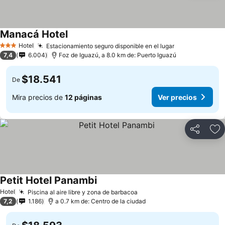
Manacá Hotel
Hotel
Estacionamiento seguro disponible en el lugar
3 Estrellas
7,4
6.004
Foz de Iguazú, a 8.0 km de: Puerto Iguazú
$18.541
De
Mira precios de
12 páginas
Ver precios
Compartir
Ag
Petit Hotel Panambi
Hotel
Piscina al aire libre y zona de barbacoa
7,2
1.186
a 0.7 km de: Centro de la ciudad