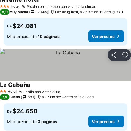
Hotel
Piscina en la azotea con vistas a la ciudad
3 Estrellas
8,0
Muy bueno
12.465
Foz de Iguazú, a 7.6 km de: Puerto Iguazú
$24.081
De
Mira precios de
10 páginas
Ver precios
Compartir
Ag
La Cabaña
Hotel
Jardín con vistas al río
2 Estrellas
7,9
Bueno
589
a 1.7 km de: Centro de la ciudad
$24.650
De
Mira precios de
3 páginas
Ver precios