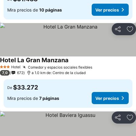
Mira precios de
10 páginas
Ver precios
Compartir
Ag
Hotel La Gran Manzana
Hotel
Comedor y espacios sociales flexibles
3 Estrellas
7,0
672
a 1.0 km de: Centro de la ciudad
$33.272
De
Mira precios de
7 páginas
Ver precios
Compartir
Ag