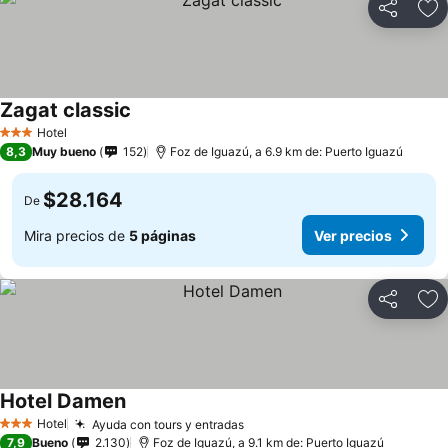
Compartir
Ag
Zagat classic
Hotel
3 Estrellas
8,3
Muy bueno
152
Foz de Iguazú, a 6.9 km de: Puerto Iguazú
$28.164
De
Mira precios de
5 páginas
Ver precios
Compartir
Ag
Hotel Damen
Hotel
Ayuda con tours y entradas
3 Estrellas
7,9
Bueno
2.130
Foz de Iguazú, a 9.1 km de: Puerto Iguazú