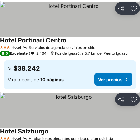
Compartir
Ag
Hotel Portinari Centro
Hotel
Servicios de agencia de viajes en sitio
3 Estrellas
8,5
Excelente
2.464
Foz de Iguazú, a 5.7 km de: Puerto Iguazú
$38.242
De
Mira precios de
10 páginas
Ver precios
Compartir
Ag
Hotel Salzburgo
Hotel
Habitaciones elegantes con decoración cuidada