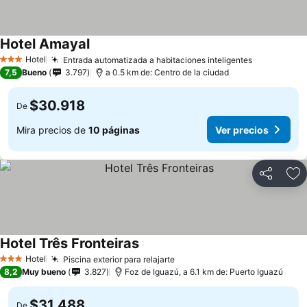
Hotel Amayal
Hotel
Entrada automatizada a habitaciones inteligentes
3 Estrellas
7,5
Bueno
3.797
a 0.5 km de: Centro de la ciudad
$30.918
De
Mira precios de
10 páginas
Ver precios
Compartir
Ag
Hotel Três Fronteiras
Hotel
Piscina exterior para relajarte
3 Estrellas
8,2
Muy bueno
3.827
Foz de Iguazú, a 6.1 km de: Puerto Iguazú
$31.488
De