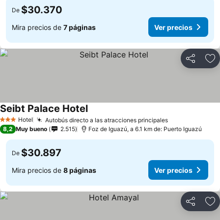
$30.370
De
Mira precios de
7 páginas
Ver precios
Compartir
Ag
Seibt Palace Hotel
Hotel
Autobús directo a las atracciones principales
3 Estrellas
8,2
Muy bueno
2.515
Foz de Iguazú, a 6.1 km de: Puerto Iguazú
$30.897
De
Mira precios de
8 páginas
Ver precios
Compartir
Ag