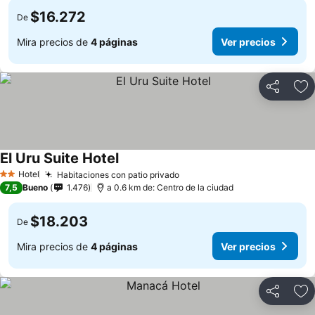
$16.272
De
Mira precios de
4 páginas
Ver precios
Compartir
Ag
El Uru Suite Hotel
Hotel
Habitaciones con patio privado
2 Estrellas
7,5
Bueno
1.476
a 0.6 km de: Centro de la ciudad
$18.203
De
Mira precios de
4 páginas
Ver precios
Compartir
Ag