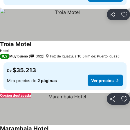
Compartir
Ag
Troia Motel
Hotel
8,2
Muy bueno
392
Foz de Iguazú, a 10.5 km de: Puerto Iguazú
$35.213
De
Mira precios de
2 páginas
Ver precios
Opción destacada
Compartir
Ag
Marambaia Hotel