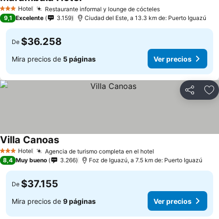
Hotel
Restaurante informal y lounge de cócteles
3 Estrellas
9,1
Excelente
3.159
Ciudad del Este, a 13.3 km de: Puerto Iguazú
$36.258
De
Mira precios de
5 páginas
Ver precios
Compartir
Ag
Villa Canoas
Hotel
Agencia de turismo completa en el hotel
3 Estrellas
8,4
Muy bueno
3.266
Foz de Iguazú, a 7.5 km de: Puerto Iguazú
$37.155
De
Mira precios de
9 páginas
Ver precios