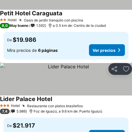
Petit Hotel Caraguata
Hotel
Oasis de jardín tranquilo con piscina
2 Estrellas
8,0
Muy bueno
1.592
a 0.5 km de: Centro de la ciudad
$19.986
De
Mira precios de
6 páginas
Ver precios
Compartir
Ag
Lider Palace Hotel
Hotel
Restaurante con platos brasileños
3 Estrellas
7,4
5.986
Foz de Iguazú, a 9.6 km de: Puerto Iguazú
$21.917
De